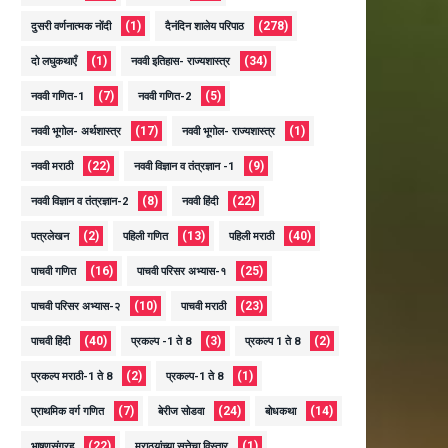
(1)
(278)
दुसरी वर्णनात्मक नोंदी
दैनंदिन शालेय परिपाठ
(1)
(34)
दो लघुकथाएँ
नववी इतिहास- राज्यशास्त्र
(7)
(5)
नववी गणित-1
नववी गणित-2
(17)
(1)
नववी भूगोल- अर्थशास्त्र
नववी भूगोल- राज्यशास्त्र
(22)
(9)
नववी मराठी
नववी विज्ञान व तंत्रज्ञान -1
(8)
(22)
नववी विज्ञान व तंत्रज्ञान-2
नववी हिंदी
(2)
(13)
(40)
पत्रलेखन
पहिली गणित
पहिली मराठी
(16)
(25)
पाचवी गणित
पाचवी परिसर अभ्यास-१
(10)
(23)
पाचवी परिसर अभ्यास-२
पाचवी मराठी
(40)
(3)
(2)
पाचवी हिंदी
प्रकल्प -1 ते 8
प्रकल्प 1 ते 8
(2)
(1)
प्रकल्प मराठी-1 ते 8
प्रकल्प-1 ते 8
(7)
(24)
(14)
प्राथमिक वर्ग गणित
बेरीज सोडवा
बोधकथा
(22)
(1)
भाषणसंग्रह
मराठयांच्या सत्तेचा विस्तार