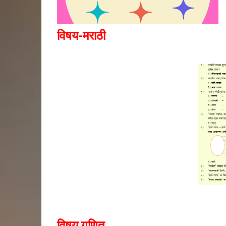
विषय-मराठी
विषय गणित