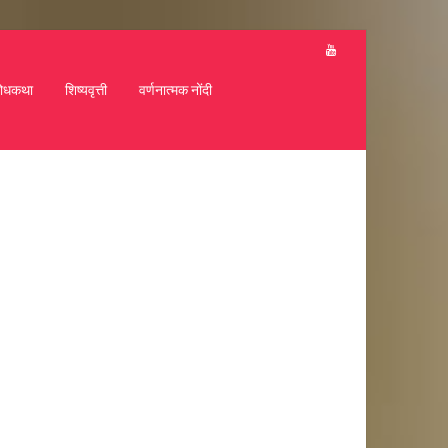
ोधकथा
शिष्यवृत्ती
वर्णनात्मक नोंदी