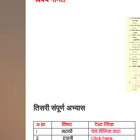
तिसरी संपूर्ण अभ्यास
अ क्र
विषय
टेस्ट
लिंक
१
मराठी
येथे क्लिक करा
2
इंग्रजी
Click here