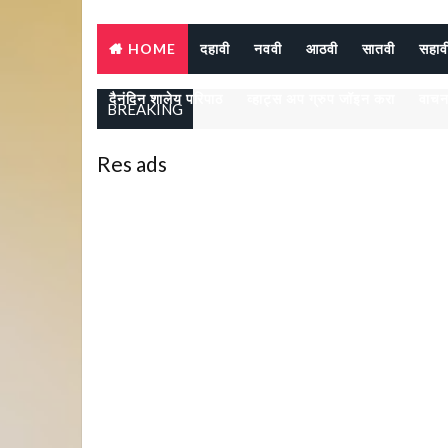
HOME
दहावी
नववी
आठवी
सातवी
सहाव
दैनंदिन शालेय परिपाठ
व्हाट्स अप ग्रुप जॉइन करा
वाचन
BREAKING
Res ads