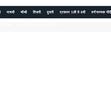
ी
पाचवी
चौथी
तिसरी
दुसरी
प्रकल्प 1ली ते 8वी
वर्णनात्मक नों
 व्हिडिओ
MOTIVATIONAL VIDEO