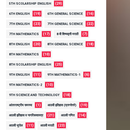
(29)
5TH SCOLARSHIP ENGLISH
(19)
(16)
6TH ENGLISH
6TH GENERAL SCIENCE
(23)
(22)
7TH ENGLISH
7TH GENERAL SCIENCE
(17)
(7)
7TH MATHEMATICS
8 वी शिष्यवृत्ती मराठी
(20)
(18)
8TH ENGLISH
8TH GENERAL SCIENCE
(10)
8TH MATHEMATICS
(25)
8TH SCOLARSHIP ENGLISH
(11)
(6)
9TH ENGLISH
9TH MATHEMATICS-1
(10)
9TH MATHEMATICS-2
(18)
9TH SCIENCE AND TECHNOLOGY
(1)
(19)
आंतरराष्ट्रीय समस्या
आठवी इतिहास (प्रश्नोत्तरे)
(21)
(14)
आठवी इतिहास व नागरिकशास्त्र
आठवी गणित
(11)
(23)
आठवी भूगोल
आठवी मराठी