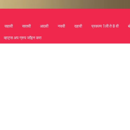
सहावी
सातवी
आठवी
नववी
दहावी
प्रकल्प 1ली ते 8 वी
ब
व्हाट्स अप ग्रुप जॉइन करा