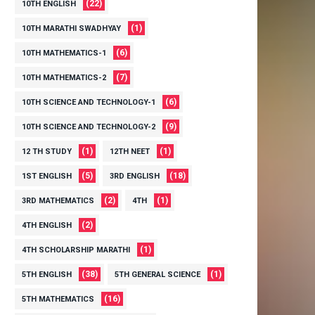
(22)
10TH ENGLISH
(1)
10TH MARATHI SWADHYAY
(6)
10TH MATHEMATICS-1
(7)
10TH MATHEMATICS-2
(6)
10TH SCIENCE AND TECHNOLOGY-1
(9)
10TH SCIENCE AND TECHNOLOGY-2
(1)
(1)
12 TH STUDY
12TH NEET
(5)
(18)
1ST ENGLISH
3RD ENGLISH
(2)
(1)
3RD MATHEMATICS
4TH
(2)
4TH ENGLISH
(1)
4TH SCHOLARSHIP MARATHI
(38)
(1)
5TH ENGLISH
5TH GENERAL SCIENCE
(16)
5TH MATHEMATICS