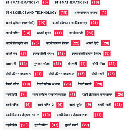
(6)
(10)
9TH MATHEMATICS-1
9TH MATHEMATICS-2
(18)
(1)
9TH SCIENCE AND TECHNOLOGY
आंतरराष्ट्रीय समस्या
(19)
(21)
आठवी इतिहास (प्रश्नोत्तरे)
आठवी इतिहास व नागरिकशास्त्र
(14)
(11)
(23)
आठवी गणित
आठवी भूगोल
आठवी मराठी
(26)
(22)
(20)
आठवी शिष्यवृत्ती भाषा
आठवी सामान्य विज्ञान
आठवीं हिंदी
(3)
(48)
(5)
आपले सण
इयत्ता पहिली भाग-१
इयत्ता सहावी सामान्य विज्ञान
(14)
(31)
(1)
(22)
कक्षा छटी
गुणाकार सोडवा
चंपाषष्टी
चौथी गणित
(21)
(15)
(26)
चौथी परिसर अभ्यास-१
चौथी परिसर अभ्यास-२
चौथी मराठी
(18)
(25)
(29)
तिसरी गणित
तिसरी परिसर अभ्यास
तिसरी मराठी
(7)
(1)
(26)
दसवीं हिंदी
दहावी इतिहास व नागरिकशास्त्र
दहावी इतिहास व राज्यशास्त्र
(6)
(6)
(9)
(21)
दहावी गणित-1
दहावी गणित-2
दहावी भूगोल
दहावी मराठी
(10)
(11)
दहावी विज्ञान व तंत्रज्ञान भाग 2
दहावी विज्ञान व तंत्रज्ञान भाग-1
(20)
(37)
(27)
दहावी हिंदी
दुसरी गणित
दुसरी मराठी