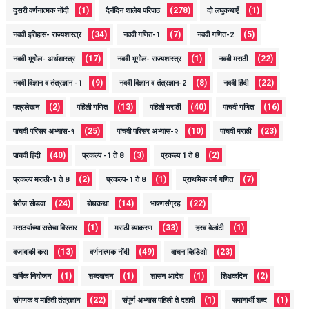
(1)
(278)
(1)
दुसरी वर्णनात्मक नोंदी
दैनंदिन शालेय परिपाठ
दो लघुकथाएँ
(34)
(7)
(5)
नववी इतिहास- राज्यशास्त्र
नववी गणित-1
नववी गणित-2
(17)
(1)
(22)
नववी भूगोल- अर्थशास्त्र
नववी भूगोल- राज्यशास्त्र
नववी मराठी
(9)
(8)
(22)
नववी विज्ञान व तंत्रज्ञान -1
नववी विज्ञान व तंत्रज्ञान-2
नववी हिंदी
(2)
(13)
(40)
(16)
पत्रलेखन
पहिली गणित
पहिली मराठी
पाचवी गणित
(25)
(10)
(23)
पाचवी परिसर अभ्यास-१
पाचवी परिसर अभ्यास-२
पाचवी मराठी
(40)
(3)
(2)
पाचवी हिंदी
प्रकल्प -1 ते 8
प्रकल्प 1 ते 8
(2)
(1)
(7)
प्रकल्प मराठी-1 ते 8
प्रकल्प-1 ते 8
प्राथमिक वर्ग गणित
(24)
(14)
(22)
बेरीज सोडवा
बोधकथा
भाषणसंग्रह
(1)
(33)
(1)
मराठयांच्या सत्तेचा विस्तार
मराठी व्याकरण
ऱ्हस्व वेलांटी
(13)
(49)
(23)
वजाबाकी करा
वर्णनात्मक नोंदी
वाचन व्हिडिओ
(1)
(1)
(1)
(2)
वार्षिक नियोजन
शब्दवाचन
शासन आदेश
शिक्षकदिन
(22)
(1)
(1)
संगणक व माहिती तंत्रज्ञान
संपूर्ण अभ्यास पहिली ते दहावी
समानार्थी शब्द