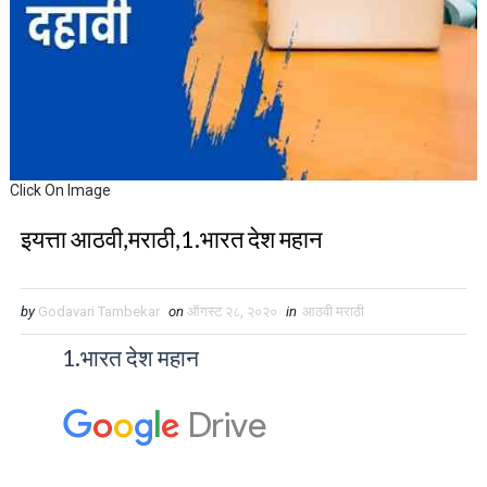
Click On Image
इयत्ता आठवी,मराठी,1.भारत देश महान
by
Godavari Tambekar
on
ऑगस्ट २८, २०२०
in
आठवी मराठी
1.भारत देश महान