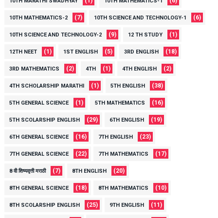
(1)
(6)
10TH MARATHI SWADHYAY
10TH MATHEMATICS-1
(7)
(6)
10TH MATHEMATICS-2
10TH SCIENCE AND TECHNOLOGY-1
(9)
(1)
10TH SCIENCE AND TECHNOLOGY-2
12 TH STUDY
(1)
(5)
(18)
12TH NEET
1ST ENGLISH
3RD ENGLISH
(2)
(1)
(2)
3RD MATHEMATICS
4TH
4TH ENGLISH
(1)
(38)
4TH SCHOLARSHIP MARATHI
5TH ENGLISH
(1)
(16)
5TH GENERAL SCIENCE
5TH MATHEMATICS
(29)
(19)
5TH SCOLARSHIP ENGLISH
6TH ENGLISH
(16)
(23)
6TH GENERAL SCIENCE
7TH ENGLISH
(22)
(17)
7TH GENERAL SCIENCE
7TH MATHEMATICS
(7)
(20)
8 वी शिष्यवृत्ती मराठी
8TH ENGLISH
(18)
(10)
8TH GENERAL SCIENCE
8TH MATHEMATICS
(25)
(11)
8TH SCOLARSHIP ENGLISH
9TH ENGLISH