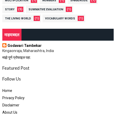
(7)
(1)
(1)
MULTIPLICATION
NUMBERS
SHABDKODE
(5)
(1)
STORY
SUMMATIVE EVALUATION
(1)
(1)
THE LIVING WORLD
VOCABULARY WORDS
माझ्याबद्दल
Godavari Tambekar
Kingaonraja, Maharashtra, India
माझे पूर्ण प्रोफाइल पहा.
Featured Post
Follow Us
Home
Privacy Policy
Disclaimer
About Us