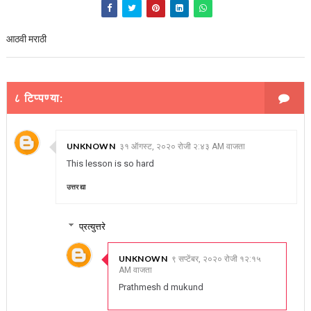
आठवी मराठी
८ टिप्पण्या:
UNKNOWN
३१ ऑगस्ट, २०२० रोजी २:४३ AM वाजता
This lesson is so hard
उत्तर द्या
प्रत्युत्तरे
UNKNOWN
९ सप्टेंबर, २०२० रोजी १२:१५
AM वाजता
Prathmesh d mukund