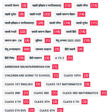
(2)
(12)
(13)
सरकारी योजना
सहावी इतिहास व नागरिकशास्त्र
सहावी गणित
(9)
(22)
(14)
सहावी भूगोल
सहावी मराठी
सहावी सामान्य विज्ञान
(20)
(16)
(11)
सातवी इतिहास व नागरिकशास्त्र
सातवी गणित
सातवी भूगोल
(22)
(18)
(18)
सातवी मराठी
सातवी सामान्य विज्ञान
सातवी हिंदी
(4)
(1)
(10)
सामान्य ज्ञान- GK
सुविचार
सेतू अभ्यास 2022-2023
(60)
(3)
(4)
सेतू अभ्यासक्रम
स्वाध्याय उपक्रम
हिंदी कहानी
(73)
(2)
(1)
हिंदी निबंध
हिंदी व्याकरण
A TO Z
(1)
AMBEDKAR MAHAPARINIRVAN DIN
(1)
(2)
CHILDREN ARE GOING TO SCHOOL
CLASS 10TH
(5)
(3)
CLASS 1ST ENGLISH
CLASS 1ST MATHEMATICS
(1)
(1)
(1)
CLASS 2ND
CLASS 3RD
CLASS 3RD MATHEMATICS
(1)
(2)
(2)
CLASS 4 TH
CLASS 4TH
CLASS 5 TH
(7)
(2)
CLASS 5TH EVS
CLASS 6TH