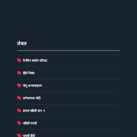
लेबल
दैनंदिन शालेय परिपाठ
(278)
(73)
हिंदी निबंध
(60)
सेतू अभ्यासक्रम
(49)
वर्णनात्मक नोंदी
(48)
इयत्ता पहिली भाग-१
(40)
पहिली मराठी
(40)
पाचवी हिंदी