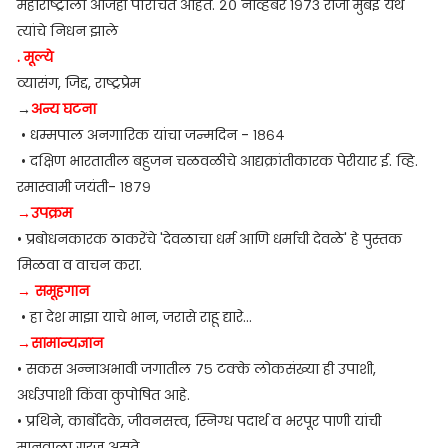
महाराष्ट्राला आजही परिचित आहेत. २० नोव्हेंबर १९७३ रोजी मुंबई येथे
त्यांचे निधन झाले
. मूल्ये
व्यासंग, जिद्द, राष्ट्रप्रेम
→
अन्य घटना
• धम्मपाल अनगारिक यांचा जन्मदिन - १८६४
• दक्षिण भारतातील बहुजन चळवळीचे आद्यक्रांतीकारक पेरीयार ई. व्हि.
रमास्वामी जयंती- १८७९
→उपक्रम
• प्रबोधनकारक ठाकरेंचे 'देवळाचा धर्म आणि धर्माची देवळे' हे पुस्तक
मिळवा व वाचन करा.
→ समूहगान
• हा देश माझा याचे भान, जरासे राहू द्यारे...
→सामान्यज्ञान
• सकस अन्नाअभावी जगातील ७५ टक्के लोकसंख्या ही उपाशी,
अर्धउपाशी किंवा कुपोषित आहे.
• प्रथिने, कार्बोदके, जीवनसत्त्व, स्निग्ध पदार्थ व भरपूर पाणी यांची
मानवाला गरज असते.