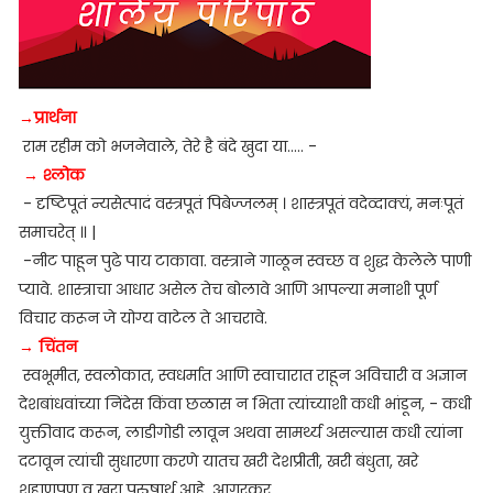
→प्रार्थना
राम रहीम को भजनेवाले, तेरे है बंदे खुदा या..... -
→ श्लोक
- दृष्टिपूतं न्यसेत्पादं वस्त्रपूतं पिबेज्जलम् । शास्त्रपूतं वदेव्दाक्यं, मनःपूतं
समाचरेत् ॥ |
-नीट पाहून पुढे पाय टाकावा. वस्त्राने गाळून स्वच्छ व शुद्ध केलेले पाणी
प्यावे. शास्त्राचा आधार असेल तेच बोलावे आणि आपल्या मनाशी पूर्ण
विचार करून जे योग्य वाटेल ते आचरावे.
→ चिंतन
स्वभूमीत, स्वलोकात, स्वधर्मात आणि स्वाचारात राहून अविचारी व अज्ञान
देशबांधवांच्या निंदेस किंवा छळास न भिता त्यांच्याशी कधी भांडून, - कधी
युक्तीवाद करून, लाडीगोडी लावून अथवा सामर्थ्य असल्यास कधी त्यांना
दटावून त्यांची सुधारणा करणे यातच खरी देशप्रीती, खरी बंधुता, खरे
शहाणपण व खरा पुरुषार्थ आहे. आगरकर