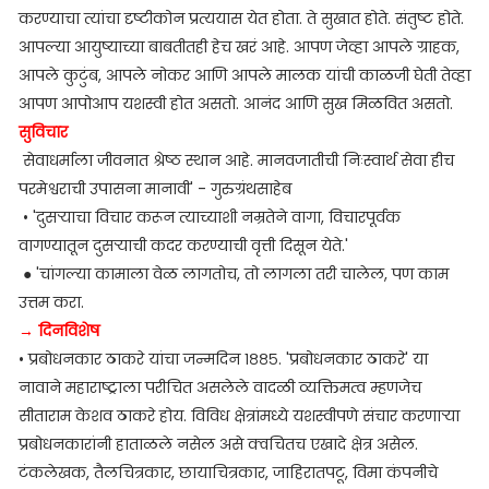
करण्याचा त्यांचा दृष्टीकोन प्रत्ययास येत होता. ते सुखात होते. संतुष्ट होते.
आपल्या आयुष्याच्या बाबतीतही हेच खरं आहे. आपण जेव्हा आपले ग्राहक,
आपले कुटुंब, आपले नोकर आणि आपले मालक यांची काळजी घेती तेव्हा
आपण आपोआप यशस्वी होत असतो. आनंद आणि सुख मिळवित असतो.
सुविचार
सेवाधर्माला जीवनात श्रेष्ठ स्थान आहे. मानवजातीची निःस्वार्थ सेवा हीच
परमेश्वराची उपासना मानावी' - गुरुग्रंथसाहेब
• 'दुसऱ्याचा विचार करून त्याच्याशी नम्रतेने वागा, विचारपूर्वक
वागण्यातून दुसऱ्याची कदर करण्याची वृत्ती दिसून येते.'
● 'चांगल्या कामाला वेळ लागतोच, तो लागला तरी चालेल, पण काम
उत्तम करा.
→ दिनविशेष
• प्रबोधनकार ठाकरे यांचा जन्मदिन १८८५. 'प्रबोधनकार ठाकरे' या
नावाने महाराष्ट्राला परीचित असलेले वादळी व्यक्तिमत्व म्हणजेच
सीताराम केशव ठाकरे होय. विविध क्षेत्रांमध्ये यशस्वीपणे संचार करणाऱ्या
प्रबोधनकारांनी हाताळले नसेल असे क्वचितच एखादे क्षेत्र असेल.
टंकलेखक, तैलचित्रकार, छायाचित्रकार, जाहिरातपटू, विमा कंपनीचे