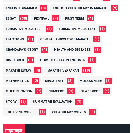
(3)
(9)
ENGLISH GRAMMER
ENGLISH VOCABULARY IN MARATHI
(30)
(4)
(1)
ESSAY
FESTIVAL
FIRST TERM
(4)
(1)
FORMATIVE MEGA TEST
FORMATIVE MEGA TEXT
(1)
(1)
FRACTIONS
GENERAL KNOWLEDGE MARATHI
(1)
(1)
GRANDAPA'S STORY
HEALTH AND DISEASES
(1)
(1)
HINDI GINTI
HOW TO SPEAK IN ENGLISH?
(4)
(10)
MARATHI ESSAY
MARATHI VYAKARAN
(2)
(2)
(1)
MATHEMATICS
MEGA TEST
MULAKSHARE
(7)
(1)
(1)
MULTIPLICATION
NUMBERS
SHABDKODE
(5)
(1)
STORY
SUMMATIVE EVALUATION
(1)
(1)
THE LIVING WORLD
VOCABULARY WORDS
माझ्याबद्दल