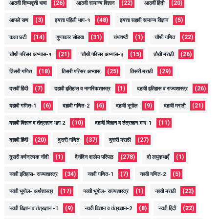
(26)
(22)
(20)
आठवी शिष्यवृत्ती भाषा
आठवी सामान्य विज्ञान
आठवीं हिंदी
(3)
(48)
(5)
आपले सण
इयत्ता पहिली भाग-१
इयत्ता सहावी सामान्य विज्ञान
(14)
(31)
(1)
(22)
कक्षा छटी
गुणाकार सोडवा
चंपाषष्टी
चौथी गणित
(21)
(15)
(26)
चौथी परिसर अभ्यास-१
चौथी परिसर अभ्यास-२
चौथी मराठी
(18)
(25)
(29)
तिसरी गणित
तिसरी परिसर अभ्यास
तिसरी मराठी
(7)
(1)
(26)
दसवीं हिंदी
दहावी इतिहास व नागरिकशास्त्र
दहावी इतिहास व राज्यशास्त्र
(6)
(6)
(9)
(21)
दहावी गणित-1
दहावी गणित-2
दहावी भूगोल
दहावी मराठी
(10)
(11)
दहावी विज्ञान व तंत्रज्ञान भाग 2
दहावी विज्ञान व तंत्रज्ञान भाग-1
(20)
(37)
(27)
दहावी हिंदी
दुसरी गणित
दुसरी मराठी
(1)
(278)
(1)
दुसरी वर्णनात्मक नोंदी
दैनंदिन शालेय परिपाठ
दो लघुकथाएँ
(34)
(7)
(5)
नववी इतिहास- राज्यशास्त्र
नववी गणित-1
नववी गणित-2
(17)
(1)
(22)
नववी भूगोल- अर्थशास्त्र
नववी भूगोल- राज्यशास्त्र
नववी मराठी
(9)
(8)
(22)
नववी विज्ञान व तंत्रज्ञान -1
नववी विज्ञान व तंत्रज्ञान-2
नववी हिंदी