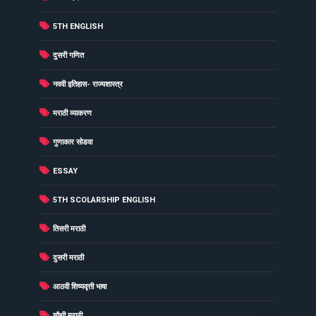
(38)
5TH ENGLISH
(37)
दुसरी गणित
(34)
नववी इतिहास- राज्यशास्त्र
(33)
मराठी व्याकरण
(31)
गुणाकार सोडवा
(30)
ESSAY
(29)
5TH SCOLARSHIP ENGLISH
(29)
तिसरी मराठी
(27)
दुसरी मराठी
(26)
आठवी शिष्यवृत्ती भाषा
(26)
चौथी मराठी