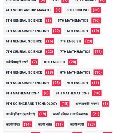
(1)
(38)
4TH SCHOLARSHIP MARATHI
5TH ENGLISH
(1)
(16)
5TH GENERAL SCIENCE
5TH MATHEMATICS
(29)
(19)
5TH SCOLARSHIP ENGLISH
6TH ENGLISH
(16)
(23)
6TH GENERAL SCIENCE
7TH ENGLISH
(22)
(17)
7TH GENERAL SCIENCE
7TH MATHEMATICS
(7)
(20)
8 वी शिष्यवृत्ती मराठी
8TH ENGLISH
(18)
(10)
8TH GENERAL SCIENCE
8TH MATHEMATICS
(25)
(11)
8TH SCOLARSHIP ENGLISH
9TH ENGLISH
(6)
(10)
9TH MATHEMATICS-1
9TH MATHEMATICS-2
(18)
(1)
9TH SCIENCE AND TECHNOLOGY
आंतरराष्ट्रीय समस्या
(19)
(21)
आठवी इतिहास (प्रश्नोत्तरे)
आठवी इतिहास व नागरिकशास्त्र
(14)
(11)
(23)
आठवी गणित
आठवी भूगोल
आठवी मराठी