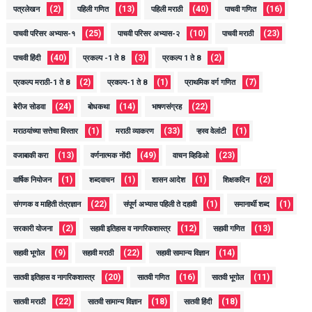
(2)
(13)
(40)
(16)
पत्रलेखन
पहिली गणित
पहिली मराठी
पाचवी गणित
(25)
(10)
(23)
पाचवी परिसर अभ्यास-१
पाचवी परिसर अभ्यास-२
पाचवी मराठी
(40)
(3)
(2)
पाचवी हिंदी
प्रकल्प -1 ते 8
प्रकल्प 1 ते 8
(2)
(1)
(7)
प्रकल्प मराठी-1 ते 8
प्रकल्प-1 ते 8
प्राथमिक वर्ग गणित
(24)
(14)
(22)
बेरीज सोडवा
बोधकथा
भाषणसंग्रह
(1)
(33)
(1)
मराठयांच्या सत्तेचा विस्तार
मराठी व्याकरण
ऱ्हस्व वेलांटी
(13)
(49)
(23)
वजाबाकी करा
वर्णनात्मक नोंदी
वाचन व्हिडिओ
(1)
(1)
(1)
(2)
वार्षिक नियोजन
शब्दवाचन
शासन आदेश
शिक्षकदिन
(22)
(1)
(1)
संगणक व माहिती तंत्रज्ञान
संपूर्ण अभ्यास पहिली ते दहावी
समानार्थी शब्द
(2)
(12)
(13)
सरकारी योजना
सहावी इतिहास व नागरिकशास्त्र
सहावी गणित
(9)
(22)
(14)
सहावी भूगोल
सहावी मराठी
सहावी सामान्य विज्ञान
(20)
(16)
(11)
सातवी इतिहास व नागरिकशास्त्र
सातवी गणित
सातवी भूगोल
(22)
(18)
(18)
सातवी मराठी
सातवी सामान्य विज्ञान
सातवी हिंदी