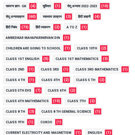
(4)
(1)
(10)
सामान्य ज्ञान- GK
सुविचार
सेतू अभ्यास 2022-2023
(60)
(3)
(4)
सेतू अभ्यासक्रम
स्वाध्याय उपक्रम
हिंदी कहानी
(73)
(2)
(1)
हिंदी निबंध
हिंदी व्याकरण
A TO Z
(1)
AMBEDKAR MAHAPARINIRVAN DIN
(1)
(2)
CHILDREN ARE GOING TO SCHOOL
CLASS 10TH
(5)
(3)
CLASS 1ST ENGLISH
CLASS 1ST MATHEMATICS
(1)
(1)
(1)
CLASS 2ND
CLASS 3RD
CLASS 3RD MATHEMATICS
(1)
(2)
(2)
CLASS 4 TH
CLASS 4TH
CLASS 5 TH
(7)
(2)
CLASS 5TH EVS
CLASS 6TH
(15)
(2)
CLASS 6TH MATHEMATICS
CLASS 7TH
(3)
(1)
CLASS 8 TH
CLASS 8 TH GENERAL SCIENCE
(1)
(1)
CLASS 9TH
CUKOO
(1)
(1)
CURRENT ELECTRICITY AND MAGNETISM
ENGLISH