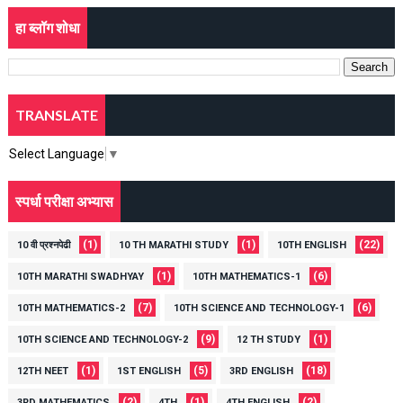
हा ब्लॉग शोधा
TRANSLATE
Select Language
▼
स्पर्धा परीक्षा अभ्यास
(1)
(1)
(22)
10 वी प्रश्नपेढी
10 TH MARATHI STUDY
10TH ENGLISH
(1)
(6)
10TH MARATHI SWADHYAY
10TH MATHEMATICS-1
(7)
(6)
10TH MATHEMATICS-2
10TH SCIENCE AND TECHNOLOGY-1
(9)
(1)
10TH SCIENCE AND TECHNOLOGY-2
12 TH STUDY
(1)
(5)
(18)
12TH NEET
1ST ENGLISH
3RD ENGLISH
(2)
(1)
(2)
3RD MATHEMATICS
4TH
4TH ENGLISH