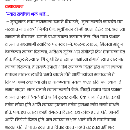
कथाकथन
'ज्यात सर्वाचंच भलं आहे
....
:- मृत्यूनंतर एका माणसाला यमाने विचारले, “तुला स्वर्गात जायचंय का
नरकात जायचंय?" निर्णय घेण्यापूर्वी मला दोन्ही बघता येईल का, असं त्या
माणसाने विचारलं. यमाने प्रथम त्याला नरकात नेलं. तिथं एका प्रशस्त
दालनात मध्यभागी स्वादिष्ट पंचपक्वान्ने, फळफळावळ, मिठाया मांडून
ठेवलेल्या त्याला दिसल्या, अतिशय सुरेल असं संगीतही तिथं ऐकायला येत
होतं. फिकुटलेल्या आणि दुःखी देहयाच्या माणसांच्या रांगाही त्याच दालनात
त्याला दिसल्या. ते सगळे उपाशी आणि खंगलेले दिसत होते आणि त्यांच्या
हाताला हातभर लांबीचे चमचे बांधले होते आणि त्यांच्या साहाय्याने ते
तिथलं अन्न स्वतःच्या तोंडात घालण्याचा प्रयत्न करत होते. पण त्यांना ते
जमत नव्हतं. नंतर यमाने त्याला स्वर्गात नेलं. तिथही तशाच एका प्रशस्त
दालनात पदार्थ ठेवले होते आणि सुस्वर संगीत ऐकायला येत होतं. इथंही
तसेच लोक होते आणि त्यांच्या हाताला तसेच हातभर लांब चमचे बांधले
होते. पण, इथं त्याला काही वेगळच दिसलं. इथं लोक हसत होते, आनंदी
आणि निरोगी दिसत होते. मग त्याच्या लक्षात आलं की ते एकमेकांना
भरवत होते. ते फक्त स्वतःचाच विचार करत नव्हते तर इतरांचहीं भलं