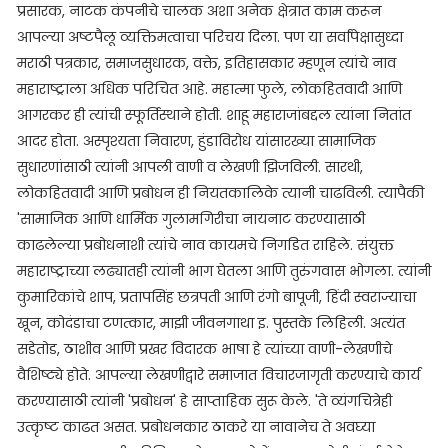
प्रसारक, नाटक कंपनीचे चालक अशा अनेक क्षेत्रात काम करून
आपल्या अष्टपैलू व्यक्तिमत्वाचा परिचय दिला. पण या सर्वांपेक्षासुध्दा
मराठी पत्रकार, समाजसुधारक, वक्ते, इतिहासकार म्हणून त्यांचे नाव
महाराष्ट्राला अधिक परिचित आहे. महात्मा फुले, लोकहितवादी आणि
आगरकर ही त्यांची स्फूर्तिस्थाने होती. शाहू महाराजांबद्दल त्यांना नितांत
आदर होता. अस्पृश्यता निवारण, हुंडाविरोध यांसारख्या सामाजिक
सुधारणांसाठी त्यांनी आपली वाणी व लेखणी झिजविली. सारथी,
लोकहितवादी आणि प्रबोधन ही नियतकालिके त्यानी चाढविली. त्यापैकी
'सामाजिक आणि धार्मिक गुलामगिरीचा नायनाट करण्यासाठी
काढलेल्या प्रबोधनाशी त्यांचे नाव कायमचे निगडित राहिले. संयुक्त
महाराष्ट्राच्या लढ्यातही त्यांनी भाग घेतला आणि तुरुंगवास भोगला. त्यांनी
कुमारिकांचे शाप, प्रतापसिंह छत्रपती आणि रंगो बापूजी, हिंदी स्वराज्याचा
खून, कोदंडाचा टणत्कार, माझी जीवनगाथा इ. पुस्तके लिहिली. अत्यंत
सडेतोड, ठाशीव आणि प्रखर विदारक भाषा हे त्यांच्या वाणी-लेखणीचे
वैशिष्ट्ये होते. आपल्या लेखणीद्वारे समाजात विचारजागृती करण्याचे कार्य
करण्यासाठी त्यांनी 'प्रबोधन' हे साप्ताहिक सुरू केले. 'ते व्यंगचित्रेही
उत्कृष्ट काढत असत. प्रबोधनकार ठाकरे या नावानेच ते अवघ्या