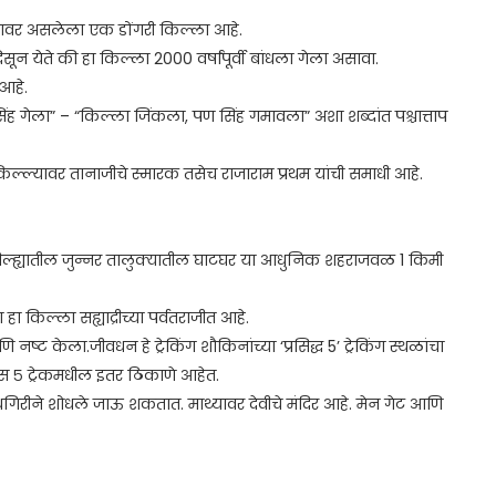
तरावर असलेला एक डोंगरी किल्ला आहे.
न येते की हा किल्ला 2000 वर्षांपूर्वी बांधला गेला असावा.
 आहे.
ंह गेला” – “किल्ला जिंकला, पण सिंह गमावला” अशा शब्दांत पश्चात्ताप
किल्ल्यावर तानाजीचे स्मारक तसेच राजाराम प्रथम यांची समाधी आहे.
जिल्ह्यातील जुन्नर तालुक्यातील घाटघर या आधुनिक शहराजवळ 1 किमी
 किल्ला सह्याद्रीच्या पर्वतराजीत आहे.
ष्ट केला.जीवधन हे ट्रेकिंग शौकिनांच्या ‘प्रसिद्ध 5’ ट्रेकिंग स्थळांचा
स ५ ट्रेकमधील इतर ठिकाणे आहेत.
वधगिरीने शोधले जाऊ शकतात. माथ्यावर देवीचे मंदिर आहे. मेन गेट आणि