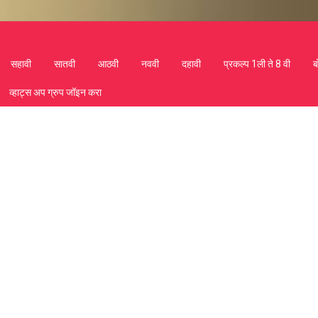
सहावी
सातवी
आठवी
नववी
दहावी
प्रकल्प 1ली ते 8 वी
ब
व्हाट्स अप ग्रुप जॉइन करा