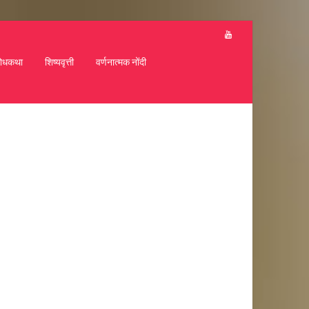
ोधकथा
शिष्यवृत्ती
वर्णनात्मक नोंदी