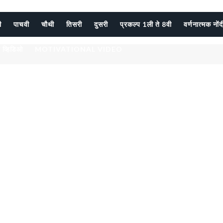
ी
पाचवी
चौथी
तिसरी
दुसरी
प्रकल्प 1ली ते 8वी
वर्णनात्मक नों
 व्हिडिओ
MOTIVATIONAL VIDEO