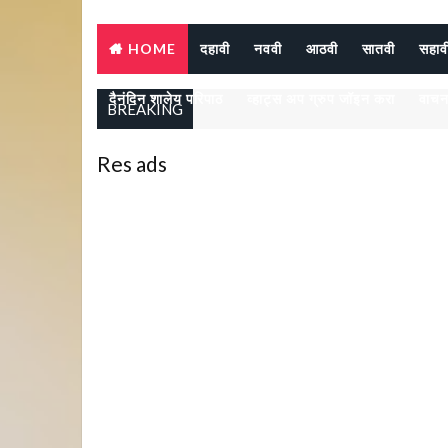
HOME
दहावी
नववी
आठवी
सातवी
सहाव
दैनंदिन शालेय परिपाठ
व्हाट्स अप ग्रुप जॉइन करा
वाचन
BREAKING
Res ads