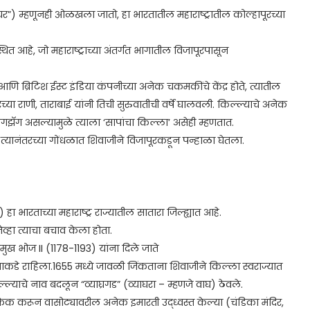
घर”) म्हणूनही ओळखला जातो, हा भारतातील महाराष्ट्रातील कोल्हापूरच्या
 स्थित आहे, जो महाराष्ट्राच्या अंतर्गत भागातील विजापूरपासून
आणि ब्रिटिश ईस्ट इंडिया कंपनीच्या अनेक चकमकींचे केंद्र होते, त्यातील
्या राणी, ताराबाई यांनी तिची सुरुवातीची वर्षे घालवली. किल्ल्याचे अनेक
झॅग असल्यामुळे त्याला ‘सापांचा किल्ला’ असेही म्हणतात.
 त्यानंतरच्या गोंधळात शिवाजीने विजापूरकडून पन्हाळा घेतला.
हा भारताच्या महाराष्ट्र राज्यातील सातारा जिल्ह्यात आहे.
व्हा त्याचा बचाव केला होता.
रमुख भोज II (1178-1193) यांना दिले जाते
्याकडे राहिला.1655 मध्ये जावळी जिंकताना शिवाजीने किल्ला स्वराज्यात
ल्याचे नाव बदलून “व्याघ्रगड” (व्याघरा – म्हणजे वाघ) ठेवले.
्बफेक करून वासोट्यावरील अनेक इमारती उद्ध्वस्त केल्या (चंडिका मंदिर,