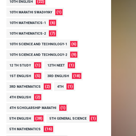
(22)
10TH ENGLISH
(1)
10TH MARATHI SWADHYAY
(6)
10TH MATHEMATICS-1
(7)
10TH MATHEMATICS-2
(6)
10TH SCIENCE AND TECHNOLOGY-1
(9)
10TH SCIENCE AND TECHNOLOGY-2
(1)
(1)
12 TH STUDY
12TH NEET
(5)
(18)
1ST ENGLISH
3RD ENGLISH
(2)
(1)
3RD MATHEMATICS
4TH
(2)
4TH ENGLISH
(1)
4TH SCHOLARSHIP MARATHI
(38)
(1)
5TH ENGLISH
5TH GENERAL SCIENCE
(16)
5TH MATHEMATICS