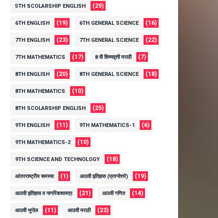
(29)
5TH SCOLARSHIP ENGLISH
(19)
(16)
6TH ENGLISH
6TH GENERAL SCIENCE
(23)
(22)
7TH ENGLISH
7TH GENERAL SCIENCE
(17)
(7)
7TH MATHEMATICS
8 वी शिष्यवृत्ती मराठी
(20)
(18)
8TH ENGLISH
8TH GENERAL SCIENCE
(10)
8TH MATHEMATICS
(25)
8TH SCOLARSHIP ENGLISH
(11)
(6)
9TH ENGLISH
9TH MATHEMATICS-1
(10)
9TH MATHEMATICS-2
(18)
9TH SCIENCE AND TECHNOLOGY
(1)
(19)
आंतरराष्ट्रीय समस्या
आठवी इतिहास (प्रश्नोत्तरे)
(21)
(14)
आठवी इतिहास व नागरिकशास्त्र
आठवी गणित
(11)
(23)
आठवी भूगोल
आठवी मराठी