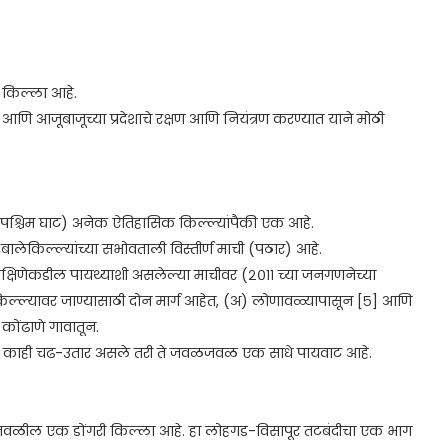
ी किल्ला आहे.
ि आजूबाजूच्या प्रदेशाचे रक्षण आणि नियंत्रण करण्यात याने मोठी
ील (पश्चिम घाट) अनेक ऐतिहासिक किल्ल्यांपैकी एक आहे.
ालेकिल्ल्यांच्या सभोवताली विस्तीर्ण माची (पठार) आहे.
 दक्षिणेकडील पायथ्याशी असलेल्या माचीवर (२०११ च्या जनगणनेच्या
 किल्ल्यावर जाण्यासाठी दोन मार्ग आहेत, (अ) लोणावळ्यापासून [५] आणि
कोंढाणे गावातून.
वर काही चढ-उतार असले तरी ते जवळजवळ एक साधे पायवाट आहे.
ावाजवळील एक डोंगरी किल्ला आहे. हा लोहगड-विसापूर तटबंदीचा एक भाग