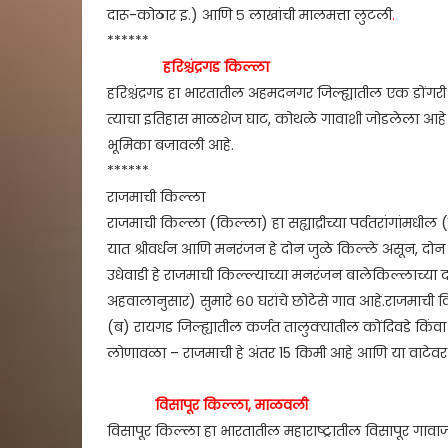
दारू-कोठार इ.) आणि ५ लाखांची मालमत्ता लुटली
.
******
हरिश्चंद्रगड किल्ला
हरिश्चंद्रगड हा भारतातील अहमदनगर जिल्ह्यातील एक डोंगर
त्याचा इतिहास माळशेज घाट, कोथळे गावाशी जोडलेला आहे आण
भूमिका बजावली आहे.
******
राजमाची किल्ला
राजमाची किल्ला (किल्ला) हा सह्याद्रीच्या पर्वतरांगांमध
यात श्रीवर्धन आणि मनरंजन हे दोन जुळे किल्ले असून, दोन ब
उधेवाडी हे राजमाची किल्ल्याच्या मनरंजन बालेकिल्लाच्या
अहवालानुसार) सुमारे ६० घरांचे छोटेसे गाव आहे.राजमाची
(ब) रायगड जिल्ह्यातील कर्जत तालुक्यातील कोंदिवडे किंवा 
लोणावळा – राजमाची हे अंतर 15 किमी आहे आणि या वाटे
विसापूर किल्ला, माळवली
विसापूर किल्ला हा भारतातील महाराष्ट्रातील विसापूर ग