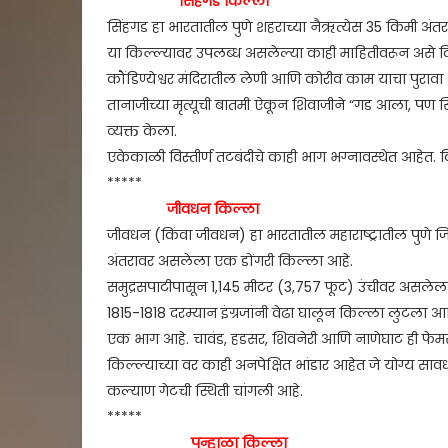
सिंहगड किल्ला
सिंहगड हा भारतातील पुणे शहराच्या नैऋत्येस 35 किमी अं
या किल्ल्यावर उपलब्ध असलेल्या काही माहितीवरून असे दिसू
कौंडिण्येश्वर मंदिरातील लेणी आणि कोरीव काम याचा पुरावा
तानाजीच्या मृत्यूची बातमी ऐकून शिवाजीने “गड आला, पण सि
व्यक्त केला.
एकेकाळी विस्तीर्ण तटबंदीचे काही भाग भग्नावस्थेत आहेत. 
*****
जीवधन किल्ला
जीवधन (किंवा जीवधन) हा भारतातील महाराष्ट्रातील पुणे 
अंतरावर असलेला एक डोंगरी किल्ला आहे.
समुद्रसपाटीपासून 1,145 मीटर (3,757 फूट) उंचीवर असलेला हा
1815-1818 दरम्यान इंग्रजांनी वेढा घालून किल्ला लुटला आणि न
एक भाग आहे. चावंड, हडसर, शिवनेरी आणि नाणेघाट ही फेम
किल्ल्याच्या वर काही अनपेक्षित भांडार आहेत जे योग्य सा
कल्याण गेटची स्थिती चांगली आहे.
*****
पन्हाळा किल्ला