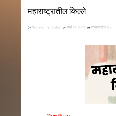
महाराष्ट्रातील किल्ले
by
Godavari Tambekar
on
मार्च २३, २०२२
in
सामान्य ज्ञान- GK