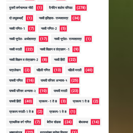
(1)
(278)
दुसरी वर्णनात्मक नोंदी
दैनंदिन शालेय परिपाठ
(1)
(34)
दो लघुकथाएँ
नववी इतिहास- राज्यशास्त्र
(7)
(5)
नववी गणित-1
नववी गणित-2
(17)
(1)
नववी भूगोल- अर्थशास्त्र
नववी भूगोल- राज्यशास्त्र
(22)
(9)
नववी मराठी
नववी विज्ञान व तंत्रज्ञान -1
(8)
(22)
नववी विज्ञान व तंत्रज्ञान-2
नववी हिंदी
(2)
(13)
(40)
पत्रलेखन
पहिली गणित
पहिली मराठी
(16)
(25)
पाचवी गणित
पाचवी परिसर अभ्यास-१
(10)
(23)
पाचवी परिसर अभ्यास-२
पाचवी मराठी
(40)
(3)
(2)
पाचवी हिंदी
प्रकल्प -1 ते 8
प्रकल्प 1 ते 8
(2)
(1)
प्रकल्प मराठी-1 ते 8
प्रकल्प-1 ते 8
(7)
(24)
(14)
प्राथमिक वर्ग गणित
बेरीज सोडवा
बोधकथा
(22)
(1)
भाषणसंग्रह
मराठयांच्या सत्तेचा विस्तार