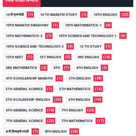
(1)
(1)
(22)
10 वी प्रश्नपेढी
10 TH MARATHI STUDY
10TH ENGLISH
(1)
(6)
10TH MARATHI SWADHYAY
10TH MATHEMATICS-1
(7)
(6)
10TH MATHEMATICS-2
10TH SCIENCE AND TECHNOLOGY-1
(9)
(1)
10TH SCIENCE AND TECHNOLOGY-2
12 TH STUDY
(1)
(5)
(18)
12TH NEET
1ST ENGLISH
3RD ENGLISH
(2)
(1)
(2)
3RD MATHEMATICS
4TH
4TH ENGLISH
(1)
(38)
4TH SCHOLARSHIP MARATHI
5TH ENGLISH
(1)
(16)
5TH GENERAL SCIENCE
5TH MATHEMATICS
(29)
(19)
5TH SCOLARSHIP ENGLISH
6TH ENGLISH
(16)
(23)
6TH GENERAL SCIENCE
7TH ENGLISH
(22)
(17)
7TH GENERAL SCIENCE
7TH MATHEMATICS
(7)
(20)
8 वी शिष्यवृत्ती मराठी
8TH ENGLISH