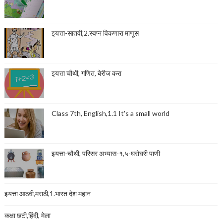
इयत्ता-सातवी,2.स्वप्न विकणारा माणूस
इयत्ता चौथी, गणित, बेरीज करा
Class 7th, English,1.1 It's a small world
इयत्ता-चौथी, परिसर अभ्यास-१,५-घरोघरी पाणी
इयत्ता आठवी,मराठी,1.भारत देश महान
कक्षा छटी,हिंदी, मेला