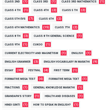
(1)
(1)
(1)
CLASS 2ND
CLASS 3RD
CLASS 3RD MATHEMATICS
(1)
(2)
(2)
CLASS 4 TH
CLASS 4TH
CLASS 5 TH
(7)
(2)
CLASS 5TH EVS
CLASS 6TH
(15)
(2)
CLASS 6TH MATHEMATICS
CLASS 7TH
(3)
(1)
CLASS 8 TH
CLASS 8 TH GENERAL SCIENCE
(1)
(1)
CLASS 9TH
CUKOO
(1)
(1)
CURRENT ELECTRICITY AND MAGNETISM
ENGLISH
(3)
(9)
ENGLISH GRAMMER
ENGLISH VOCABULARY IN MARATHI
(30)
(4)
(1)
ESSAY
FESTIVAL
FIRST TERM
(4)
(1)
FORMATIVE MEGA TEST
FORMATIVE MEGA TEXT
(1)
(1)
FRACTIONS
GENERAL KNOWLEDGE MARATHI
(1)
(1)
GRANDAPA'S STORY
HEALTH AND DISEASES
(1)
(1)
HINDI GINTI
HOW TO SPEAK IN ENGLISH?