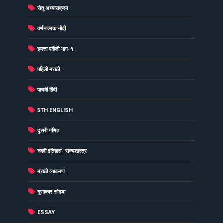
(60)
सेतू अभ्यासक्रम
(49)
वर्णनात्मक नोंदी
(48)
इयत्ता पहिली भाग-१
(40)
पहिली मराठी
(40)
पाचवी हिंदी
(38)
5TH ENGLISH
(37)
दुसरी गणित
(34)
नववी इतिहास- राज्यशास्त्र
(33)
मराठी व्याकरण
(31)
गुणाकार सोडवा
(30)
ESSAY