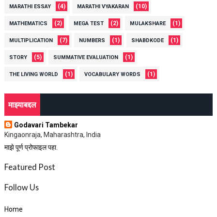
(4)
(10)
MARATHI ESSAY
MARATHI VYAKARAN
(2)
(2)
(1)
MATHEMATICS
MEGA TEST
MULAKSHARE
(7)
(1)
(1)
MULTIPLICATION
NUMBERS
SHABDKODE
(5)
(1)
STORY
SUMMATIVE EVALUATION
(1)
(1)
THE LIVING WORLD
VOCABULARY WORDS
माझ्याबद्दल
Godavari Tambekar
Kingaonraja, Maharashtra, India
माझे पूर्ण प्रोफाइल पहा.
Featured Post
Follow Us
Home