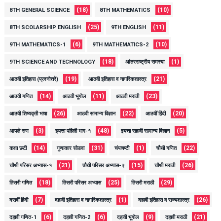
(18)
(10)
8TH GENERAL SCIENCE
8TH MATHEMATICS
(25)
(11)
8TH SCOLARSHIP ENGLISH
9TH ENGLISH
(6)
(10)
9TH MATHEMATICS-1
9TH MATHEMATICS-2
(18)
(1)
9TH SCIENCE AND TECHNOLOGY
आंतरराष्ट्रीय समस्या
(19)
(21)
आठवी इतिहास (प्रश्नोत्तरे)
आठवी इतिहास व नागरिकशास्त्र
(14)
(11)
(23)
आठवी गणित
आठवी भूगोल
आठवी मराठी
(26)
(22)
(20)
आठवी शिष्यवृत्ती भाषा
आठवी सामान्य विज्ञान
आठवीं हिंदी
(3)
(48)
(5)
आपले सण
इयत्ता पहिली भाग-१
इयत्ता सहावी सामान्य विज्ञान
(14)
(31)
(1)
(22)
कक्षा छटी
गुणाकार सोडवा
चंपाषष्टी
चौथी गणित
(21)
(15)
(26)
चौथी परिसर अभ्यास-१
चौथी परिसर अभ्यास-२
चौथी मराठी
(18)
(25)
(29)
तिसरी गणित
तिसरी परिसर अभ्यास
तिसरी मराठी
(7)
(1)
(26)
दसवीं हिंदी
दहावी इतिहास व नागरिकशास्त्र
दहावी इतिहास व राज्यशास्त्र
(6)
(6)
(9)
(21)
दहावी गणित-1
दहावी गणित-2
दहावी भूगोल
दहावी मराठी