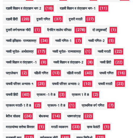
(10)
(11)
दहावी विज्ञान व तंत्रज्ञान भाग 2
दहावी विज्ञान व तंत्रज्ञान भाग-1
(20)
(37)
(27)
दहावी हिंदी
दुसरी गणित
दुसरी मराठी
(1)
(278)
(1)
दुसरी वर्णनात्मक नोंदी
दैनंदिन शालेय परिपाठ
दो लघुकथाएँ
(34)
(7)
(5)
नववी इतिहास- राज्यशास्त्र
नववी गणित-1
नववी गणित-2
(17)
(1)
(22)
नववी भूगोल- अर्थशास्त्र
नववी भूगोल- राज्यशास्त्र
नववी मराठी
(9)
(8)
(22)
नववी विज्ञान व तंत्रज्ञान -1
नववी विज्ञान व तंत्रज्ञान-2
नववी हिंदी
(2)
(13)
(40)
(16)
पत्रलेखन
पहिली गणित
पहिली मराठी
पाचवी गणित
(25)
(10)
(23)
पाचवी परिसर अभ्यास-१
पाचवी परिसर अभ्यास-२
पाचवी मराठी
(40)
(3)
(2)
पाचवी हिंदी
प्रकल्प -1 ते 8
प्रकल्प 1 ते 8
(2)
(1)
(7)
प्रकल्प मराठी-1 ते 8
प्रकल्प-1 ते 8
प्राथमिक वर्ग गणित
(24)
(14)
(22)
बेरीज सोडवा
बोधकथा
भाषणसंग्रह
(1)
(33)
(1)
मराठयांच्या सत्तेचा विस्तार
मराठी व्याकरण
ऱ्हस्व वेलांटी
(13)
(49)
(23)
वजाबाकी करा
वर्णनात्मक नोंदी
वाचन व्हिडिओ