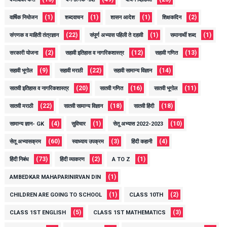
(1)
(1)
(1)
(2)
वार्षिक नियोजन
शब्दवाचन
शासन आदेश
शिक्षकदिन
(22)
(1)
(1)
संगणक व माहिती तंत्रज्ञान
संपूर्ण अभ्यास पहिली ते दहावी
समानार्थी शब्द
(2)
(12)
(13)
सरकारी योजना
सहावी इतिहास व नागरिकशास्त्र
सहावी गणित
(9)
(22)
(14)
सहावी भूगोल
सहावी मराठी
सहावी सामान्य विज्ञान
(20)
(16)
(11)
सातवी इतिहास व नागरिकशास्त्र
सातवी गणित
सातवी भूगोल
(22)
(18)
(18)
सातवी मराठी
सातवी सामान्य विज्ञान
सातवी हिंदी
(4)
(1)
(10)
सामान्य ज्ञान- GK
सुविचार
सेतू अभ्यास 2022-2023
(60)
(3)
(4)
सेतू अभ्यासक्रम
स्वाध्याय उपक्रम
हिंदी कहानी
(73)
(2)
(1)
हिंदी निबंध
हिंदी व्याकरण
A TO Z
(1)
AMBEDKAR MAHAPARINIRVAN DIN
(1)
(2)
CHILDREN ARE GOING TO SCHOOL
CLASS 10TH
(5)
(3)
CLASS 1ST ENGLISH
CLASS 1ST MATHEMATICS