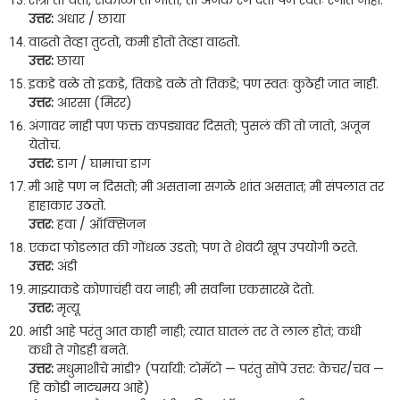
रात्री तो येतो, सकाळी तो जातो; तो अनेक रंग देतो पण स्वतः रंगीत नाही.
उत्तर:
अंधार / छाया
वाढतो तेव्हा तुटतो, कमी होतो तेव्हा वाढतो.
उत्तर:
छाया
इकडे वळे तो इकडे, तिकडे वळे तो तिकडे; पण स्वतः कुठेही जात नाही.
उत्तर:
आरसा (मिरर)
अंगावर नाही पण फक्त कपड्यावर दिसतो; पुसलं की तो जातो, अजून
येतोच.
उत्तर:
डाग / घामाचा डाग
मी आहे पण न दिसतो; मी असताना सगळे शांत असतात; मी संपलात तर
हाहाकार उठतो.
उत्तर:
हवा / ऑक्सिजन
एकदा फोडलात की गोंधळ उडतो; पण ते शेवटी खूप उपयोगी ठरते.
उत्तर:
अंडी
माझ्याकडे कोणाचंही वय नाही; मी सर्वांना एकसारखे देतो.
उत्तर:
मृत्यू
भांडी आहे परंतु आत काही नाही; त्यात घातलं तर ते लाल होतं; कधी
कधी ते गोडही बनते.
उत्तर:
मधुमाशीचे मांडी? (पर्यायी: टोमॅटो — परंतु सोपे उत्तर: केचर/चव —
हि कोडी नाट्यमय आहे)