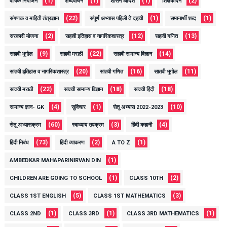
(1)
(1)
(1)
(2)
वार्षिक नियोजन
शब्दवाचन
शासन आदेश
शिक्षकदिन
(22)
(1)
(1)
संगणक व माहिती तंत्रज्ञान
संपूर्ण अभ्यास पहिली ते दहावी
समानार्थी शब्द
(2)
(12)
(13)
सरकारी योजना
सहावी इतिहास व नागरिकशास्त्र
सहावी गणित
(9)
(22)
(14)
सहावी भूगोल
सहावी मराठी
सहावी सामान्य विज्ञान
(20)
(16)
(11)
सातवी इतिहास व नागरिकशास्त्र
सातवी गणित
सातवी भूगोल
(22)
(18)
(18)
सातवी मराठी
सातवी सामान्य विज्ञान
सातवी हिंदी
(4)
(1)
(10)
सामान्य ज्ञान- GK
सुविचार
सेतू अभ्यास 2022-2023
(60)
(3)
(4)
सेतू अभ्यासक्रम
स्वाध्याय उपक्रम
हिंदी कहानी
(73)
(2)
(1)
हिंदी निबंध
हिंदी व्याकरण
A TO Z
(1)
AMBEDKAR MAHAPARINIRVAN DIN
(1)
(2)
CHILDREN ARE GOING TO SCHOOL
CLASS 10TH
(5)
(3)
CLASS 1ST ENGLISH
CLASS 1ST MATHEMATICS
(1)
(1)
(1)
CLASS 2ND
CLASS 3RD
CLASS 3RD MATHEMATICS