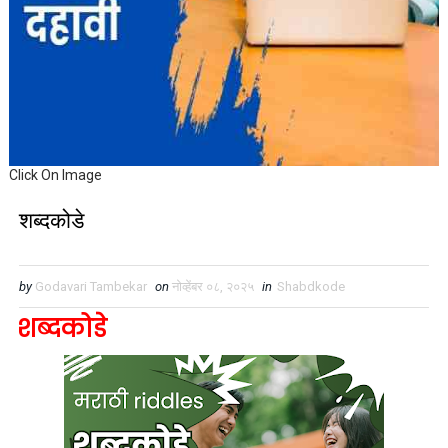
Click On Image
शब्दकोडे
by
Godavari Tambekar
on
नोव्हेंबर ०८, २०२५
in
Shabdkode
शब्दकोडे