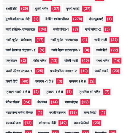
(20)
(37)
(27)
दहावी हिंदी
दुसरी गणित
दुसरी मराठी
(1)
(278)
(1)
दुसरी वर्णनात्मक नोंदी
दैनंदिन शालेय परिपाठ
दो लघुकथाएँ
(34)
(7)
(5)
नववी इतिहास- राज्यशास्त्र
नववी गणित-1
नववी गणित-2
(17)
(1)
(22)
नववी भूगोल- अर्थशास्त्र
नववी भूगोल- राज्यशास्त्र
नववी मराठी
(9)
(8)
(22)
नववी विज्ञान व तंत्रज्ञान -1
नववी विज्ञान व तंत्रज्ञान-2
नववी हिंदी
(2)
(13)
(40)
(16)
पत्रलेखन
पहिली गणित
पहिली मराठी
पाचवी गणित
(25)
(10)
(23)
पाचवी परिसर अभ्यास-१
पाचवी परिसर अभ्यास-२
पाचवी मराठी
(40)
(3)
(2)
पाचवी हिंदी
प्रकल्प -1 ते 8
प्रकल्प 1 ते 8
(2)
(1)
(7)
प्रकल्प मराठी-1 ते 8
प्रकल्प-1 ते 8
प्राथमिक वर्ग गणित
(24)
(14)
(22)
बेरीज सोडवा
बोधकथा
भाषणसंग्रह
(1)
(33)
(1)
मराठयांच्या सत्तेचा विस्तार
मराठी व्याकरण
ऱ्हस्व वेलांटी
(13)
(49)
(23)
वजाबाकी करा
वर्णनात्मक नोंदी
वाचन व्हिडिओ