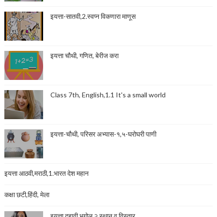
इयत्ता-सातवी,2.स्वप्न विकणारा माणूस
इयत्ता चौथी, गणित, बेरीज करा
Class 7th, English,1.1 It's a small world
इयत्ता-चौथी, परिसर अभ्यास-१,५-घरोघरी पाणी
इयत्ता आठवी,मराठी,1.भारत देश महान
कक्षा छटी,हिंदी, मेला
इयत्ता दहावी,भूगोल,२.स्थान व विस्तार