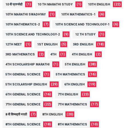
(1)
(1)
(22)
10 वी प्रश्नपेढी
10 TH MARATHI STUDY
10TH ENGLISH
(1)
(6)
10TH MARATHI SWADHYAY
10TH MATHEMATICS-1
(7)
(6)
10TH MATHEMATICS-2
10TH SCIENCE AND TECHNOLOGY-1
(9)
(1)
10TH SCIENCE AND TECHNOLOGY-2
12 TH STUDY
(1)
(5)
(18)
12TH NEET
1ST ENGLISH
3RD ENGLISH
(2)
(1)
(2)
3RD MATHEMATICS
4TH
4TH ENGLISH
(1)
(38)
4TH SCHOLARSHIP MARATHI
5TH ENGLISH
(1)
(16)
5TH GENERAL SCIENCE
5TH MATHEMATICS
(29)
(19)
5TH SCOLARSHIP ENGLISH
6TH ENGLISH
(16)
(23)
6TH GENERAL SCIENCE
7TH ENGLISH
(22)
(17)
7TH GENERAL SCIENCE
7TH MATHEMATICS
(7)
(20)
8 वी शिष्यवृत्ती मराठी
8TH ENGLISH
(18)
(10)
8TH GENERAL SCIENCE
8TH MATHEMATICS