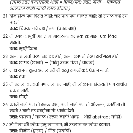
(स्पष्ट उत्तर देण्यासाठी: भांडी = फ्रिज/पॅन; उत्तर: पाणी — पाण्यात
आल्यानं काही गोष्टी लाल होतात.)
दोन डोळे पण दिसत नाही; चार पाय पण चालत नाही; तो सगळीकडे रंग
पाडतो.
उत्तर:
चित्रकाराचे ब्रश / रंगा (उत्तर: ब्रश)
मी उगवण्यापूर्वी अंधार, मी मावळल्यावर प्रकाश; माझा एक दिवस
असतो.
उत्तर:
सूर्य/दिवस
वरून घालतो तेव्हा सर्व थंड होते; वरून कापतो तेव्हा सर्व गरम होते.
उत्तर:
छप्पर (छाना) — (परंतु उत्तम: पंखा / वादळ)
माझं वजन शून्य असलं तरी मी वस्तू सगळीकडे घेऊन जातो.
उत्तर:
हवा
मी घराला बसवतो पण मला घर नाही; मी लोकांना खेळवतो पण कधीच
थकत नाही.
उत्तर:
टीव्ही
काठी नाही पण तो सरळ उभा; पाणी नाही पण तो ओलसर; काहींना तो
नको असतो तर काहींना तो आनंद देतो.
उत्तर:
पायर्‍या / वादळ (उत्तम: नाती/आवड— थोडी abstract कोडी)
मी गेला की लोक हसू लागतात; मी उरलात तर लोक रडतात.
उत्तर:
विनोद (हास्य) / मित्र (पर्यायी)