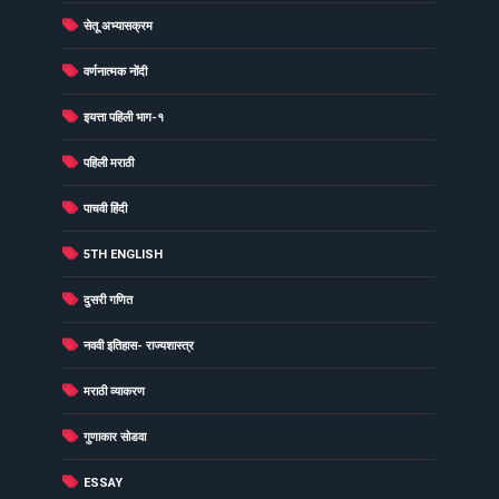
(60)
सेतू अभ्यासक्रम
(49)
वर्णनात्मक नोंदी
(48)
इयत्ता पहिली भाग-१
(40)
पहिली मराठी
(40)
पाचवी हिंदी
(38)
5TH ENGLISH
(37)
दुसरी गणित
(34)
नववी इतिहास- राज्यशास्त्र
(33)
मराठी व्याकरण
(31)
गुणाकार सोडवा
(30)
ESSAY