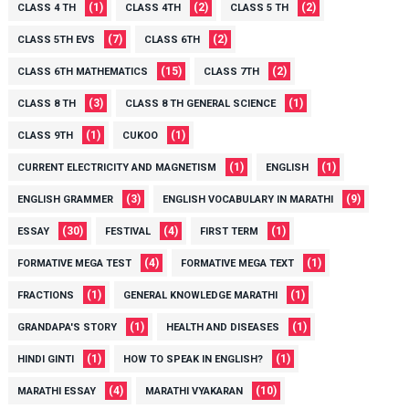
(1)
(2)
(2)
CLASS 4 TH
CLASS 4TH
CLASS 5 TH
(7)
(2)
CLASS 5TH EVS
CLASS 6TH
(15)
(2)
CLASS 6TH MATHEMATICS
CLASS 7TH
(3)
(1)
CLASS 8 TH
CLASS 8 TH GENERAL SCIENCE
(1)
(1)
CLASS 9TH
CUKOO
(1)
(1)
CURRENT ELECTRICITY AND MAGNETISM
ENGLISH
(3)
(9)
ENGLISH GRAMMER
ENGLISH VOCABULARY IN MARATHI
(30)
(4)
(1)
ESSAY
FESTIVAL
FIRST TERM
(4)
(1)
FORMATIVE MEGA TEST
FORMATIVE MEGA TEXT
(1)
(1)
FRACTIONS
GENERAL KNOWLEDGE MARATHI
(1)
(1)
GRANDAPA'S STORY
HEALTH AND DISEASES
(1)
(1)
HINDI GINTI
HOW TO SPEAK IN ENGLISH?
(4)
(10)
MARATHI ESSAY
MARATHI VYAKARAN