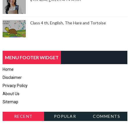
Class 4 th, English, The Hare and Tortoise
MENU FOOTER WIDGET
Home
Disclaimer
Privacy Policy
About Us
Sitemap
RECENT
POPULAR
COMMENTS