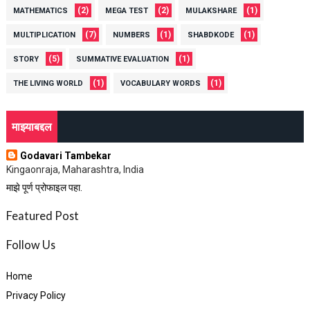
(2)
(2)
(1)
MATHEMATICS
MEGA TEST
MULAKSHARE
(7)
(1)
(1)
MULTIPLICATION
NUMBERS
SHABDKODE
(5)
(1)
STORY
SUMMATIVE EVALUATION
(1)
(1)
THE LIVING WORLD
VOCABULARY WORDS
माझ्याबद्दल
Godavari Tambekar
Kingaonraja, Maharashtra, India
माझे पूर्ण प्रोफाइल पहा.
Featured Post
Follow Us
Home
Privacy Policy