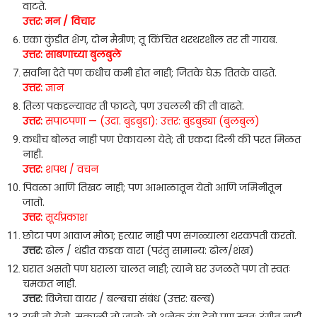
वाटते.
उत्तर: मन / विचार
एका कुंडीत शेंग, दोन मैत्रीण; तू किंचित थरथरशील तर ती गायब.
उत्तर: साबणाच्या बुलबुले
सर्वांना देते पण कधीच कमी होत नाही; जितके घेऊ तितके वाढते.
उत्तर:
ज्ञान
तिला पकडल्यावर ती फाटते, पण उचलली की ती वाढते.
उत्तर:
सपाटपणा — (उदा. बुडबुडा): उत्तर: बुडबुड्या (बुलबुल)
कधीच बोलत नाही पण ऐकायला येते; ती एकदा दिली की परत मिळत
नाही.
उत्तर:
शपथ / वचन
पिवळा आणि तिखट नाही; पण आभाळातून येतो आणि जमिनीतून
जातो.
उत्तर:
सूर्यप्रकाश
छोटा पण आवाज मोठा; हत्यार नाही पण सगळ्याला थरकपती करतो.
उत्तर:
ढोल / थंडीत कडक वारा (परंतु सामान्य: ढोल/शंख)
घरात असतो पण घराला चालत नाही; त्याने घर उजळते पण तो स्वतः
चमकत नाही.
उत्तर:
विजेचा वायर / बल्बचा संबंध (उत्तर: बल्ब)