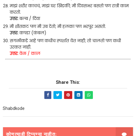
माझं शरीर काचचं, माझं घर खिडकी; मी दिवसभर बसतो पण रात्री काम
करतो.
उत्तर:
बल्ब / दिवा
मी शीतकट पण मी उब देतो; मी हलका पण भरपूर असतो.
उत्तर:
कपडा (कंबल)
सगळीकडे आहे पण कधीच स्पर्शात येत नाही; तो चालतो पण कधी
उरकत नाही.
उत्तर:
वेळ / काल
Share This:
Shabdkode
कोणत्याही टिप्पण्‍या नाहीत: