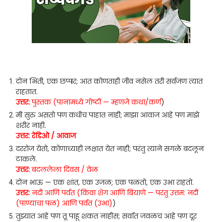
दोन भिंती, एक छप्पर; आत कोणताही जीव नसेल तरी सर्वजण त्यात
राहतात.
उत्तर:
पुस्तक (पानांमध्ये गोष्टी — म्हणजे कथा/कर्ण
)
मी सुरु असतो पण कधीच पाहात नाही; माझा आवाज आहे पण माझे
शरीर नाही.
उत्तर: रेडिओ / आवाज
दररोज येतो, कोणाच्याही लक्षात येत नाही; परंतु त्याने सगळे बदलून
टाकले.
उत्तर:
बदललेला दिवस / वेळ
दोन भाऊ — एक शांत, एक उजळ; एक पळतो, एक उभा राहतो.
उत्तर:
नदी आणि पर्वत (किंवा शेंग आणि बियाणे — परंतु उत्तम: नदी
(पाण्याचा पळ) आणि पर्वत (उभा)
)
तुझ्यात आहे पण तू पाहू शकत नाहीस; सर्वात जवळच आहे पण दूर