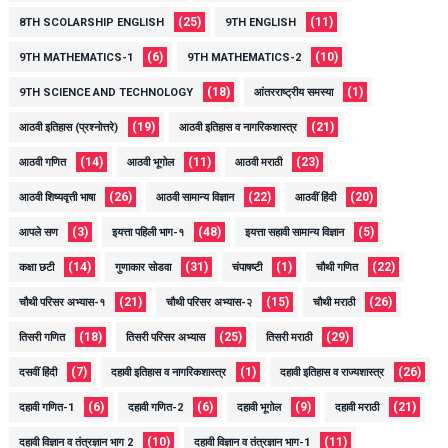
(25)
(11)
8TH SCOLARSHIP ENGLISH
9TH ENGLISH
(6)
(10)
9TH MATHEMATICS-1
9TH MATHEMATICS-2
(18)
(1)
9TH SCIENCE AND TECHNOLOGY
आंतरराष्ट्रीय समस्या
(19)
(21)
आठवी इतिहास (प्रश्नोत्तरे)
आठवी इतिहास व नागरिकशास्त्र
(14)
(11)
(23)
आठवी गणित
आठवी भूगोल
आठवी मराठी
(26)
(22)
(20)
आठवी शिष्यवृत्ती भाषा
आठवी सामान्य विज्ञान
आठवीं हिंदी
(3)
(48)
(5)
आपले सण
इयत्ता पहिली भाग-१
इयत्ता सहावी सामान्य विज्ञान
(14)
(31)
(1)
(22)
कक्षा छटी
गुणाकार सोडवा
चंपाषष्टी
चौथी गणित
(21)
(15)
(26)
चौथी परिसर अभ्यास-१
चौथी परिसर अभ्यास-२
चौथी मराठी
(18)
(25)
(29)
तिसरी गणित
तिसरी परिसर अभ्यास
तिसरी मराठी
(7)
(1)
(26)
दसवीं हिंदी
दहावी इतिहास व नागरिकशास्त्र
दहावी इतिहास व राज्यशास्त्र
(6)
(6)
(9)
(21)
दहावी गणित-1
दहावी गणित-2
दहावी भूगोल
दहावी मराठी
(10)
(11)
दहावी विज्ञान व तंत्रज्ञान भाग 2
दहावी विज्ञान व तंत्रज्ञान भाग-1