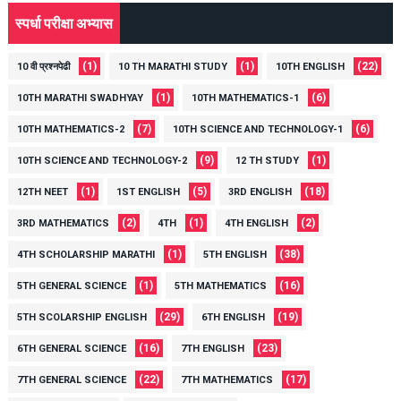
स्पर्धा परीक्षा अभ्यास
(1)
(1)
(22)
10 वी प्रश्नपेढी
10 TH MARATHI STUDY
10TH ENGLISH
(1)
(6)
10TH MARATHI SWADHYAY
10TH MATHEMATICS-1
(7)
(6)
10TH MATHEMATICS-2
10TH SCIENCE AND TECHNOLOGY-1
(9)
(1)
10TH SCIENCE AND TECHNOLOGY-2
12 TH STUDY
(1)
(5)
(18)
12TH NEET
1ST ENGLISH
3RD ENGLISH
(2)
(1)
(2)
3RD MATHEMATICS
4TH
4TH ENGLISH
(1)
(38)
4TH SCHOLARSHIP MARATHI
5TH ENGLISH
(1)
(16)
5TH GENERAL SCIENCE
5TH MATHEMATICS
(29)
(19)
5TH SCOLARSHIP ENGLISH
6TH ENGLISH
(16)
(23)
6TH GENERAL SCIENCE
7TH ENGLISH
(22)
(17)
7TH GENERAL SCIENCE
7TH MATHEMATICS