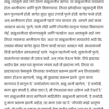
सखू, त्यामुळे सारे जण तिला सखूआजीच म्हणत. या सखूआजीचा व्यवसाय
होता भाजीपाला आणि फुले विकण्याचा. तिच्या झोपडीच्या चहूबाजूंनी तिने
बाग फुलवली होती. बागेत सुंदर सुंदर रंगाची फुले होती. बागेत फळे होती.
अन् भाजीपाला होता. सखूआजी पहाटे पाच वाजता उठे. आपले सारे काम
आवरून भाज्या, फुले, फळे तोडी आणि टोपलीत घालून गावात विकायला
नेई. सखूआजीच्या बोलण्यामुळे आणि परवडेल अशा भावामुळे सारे जण
तिच्या जवळचा भाजीपाला घेत. अशा या सखूआजीला स्वच्छतेचे भारी वेड.
एवढ्या मोठ्या बागेत सुध्दा तिला काडी कचरा आवडत नसे. संध्याकाळी
तिची बागेतील साफसफाई चाले. गळून पडलेली पाने, सुकलेली फुले,
वाळलेल्या काड्या ती एकत्र करी. अन् लांब नेऊन फेके. तिचे झाडांवर
भारीच प्रेम. स्वतःच्या मुलांना जपावं तशी ती झाडांना जपे. तिच्या या
झाडांवरच्या प्रेमामुळे तिच्यावर वनदेवता प्रसन्न झाली अन् तिच्यासमोर
प्रकट होऊन म्हणाली, 'सखू, मी तुझ्यावर प्रसन्न झाले. तुला काय
मागायचं ते मागून घे.' वनदेवतेला वाटले, सखू आजी म्हणेल, ' हे वनदेवी,
मला खूप संपत्ती दे, मोठा वाटा दे, मी ऐषआराम करू शकेन असे ऐश्वर्य दे.'
पण सखूआजीने काय मागितले माहितीये? सखूआजी म्हणाली, 'हे वनदेवी,
तू मला प्रसन्न झाली आहेस, तर मला एक वर दे.' जोपर्यंत माझे आयुष्य