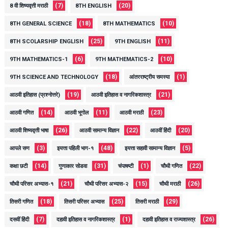
(7)
(20)
8 वी शिष्यवृत्ती मराठी
8TH ENGLISH
(18)
(10)
8TH GENERAL SCIENCE
8TH MATHEMATICS
(25)
(11)
8TH SCOLARSHIP ENGLISH
9TH ENGLISH
(6)
(10)
9TH MATHEMATICS-1
9TH MATHEMATICS-2
(18)
(1)
9TH SCIENCE AND TECHNOLOGY
आंतरराष्ट्रीय समस्या
(19)
(21)
आठवी इतिहास (प्रश्नोत्तरे)
आठवी इतिहास व नागरिकशास्त्र
(14)
(11)
(23)
आठवी गणित
आठवी भूगोल
आठवी मराठी
(26)
(22)
(20)
आठवी शिष्यवृत्ती भाषा
आठवी सामान्य विज्ञान
आठवीं हिंदी
(3)
(48)
(5)
आपले सण
इयत्ता पहिली भाग-१
इयत्ता सहावी सामान्य विज्ञान
(14)
(31)
(1)
(22)
कक्षा छटी
गुणाकार सोडवा
चंपाषष्टी
चौथी गणित
(21)
(15)
(26)
चौथी परिसर अभ्यास-१
चौथी परिसर अभ्यास-२
चौथी मराठी
(18)
(25)
(29)
तिसरी गणित
तिसरी परिसर अभ्यास
तिसरी मराठी
(7)
(1)
(26)
दसवीं हिंदी
दहावी इतिहास व नागरिकशास्त्र
दहावी इतिहास व राज्यशास्त्र