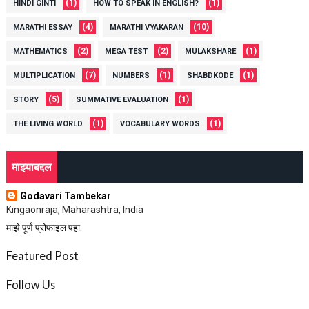
(1)
(1)
HINDI GINTI
HOW TO SPEAK IN ENGLISH?
(4)
(10)
MARATHI ESSAY
MARATHI VYAKARAN
(2)
(2)
(1)
MATHEMATICS
MEGA TEST
MULAKSHARE
(7)
(1)
(1)
MULTIPLICATION
NUMBERS
SHABDKODE
(5)
(1)
STORY
SUMMATIVE EVALUATION
(1)
(1)
THE LIVING WORLD
VOCABULARY WORDS
माझ्याबद्दल
Godavari Tambekar
Kingaonraja, Maharashtra, India
माझे पूर्ण प्रोफाइल पहा.
Featured Post
Follow Us