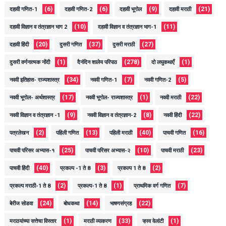
(6)
(6)
(9)
(21)
दहावी गणित-1
दहावी गणित-2
दहावी भूगोल
दहावी मराठी
(10)
(11)
दहावी विज्ञान व तंत्रज्ञान भाग 2
दहावी विज्ञान व तंत्रज्ञान भाग-1
(20)
(37)
(27)
दहावी हिंदी
दुसरी गणित
दुसरी मराठी
(1)
(278)
(1)
दुसरी वर्णनात्मक नोंदी
दैनंदिन शालेय परिपाठ
दो लघुकथाएँ
(34)
(7)
(5)
नववी इतिहास- राज्यशास्त्र
नववी गणित-1
नववी गणित-2
(17)
(1)
(22)
नववी भूगोल- अर्थशास्त्र
नववी भूगोल- राज्यशास्त्र
नववी मराठी
(9)
(8)
(22)
नववी विज्ञान व तंत्रज्ञान -1
नववी विज्ञान व तंत्रज्ञान-2
नववी हिंदी
(2)
(13)
(40)
(16)
पत्रलेखन
पहिली गणित
पहिली मराठी
पाचवी गणित
(25)
(10)
(23)
पाचवी परिसर अभ्यास-१
पाचवी परिसर अभ्यास-२
पाचवी मराठी
(40)
(3)
(2)
पाचवी हिंदी
प्रकल्प -1 ते 8
प्रकल्प 1 ते 8
(2)
(1)
(7)
प्रकल्प मराठी-1 ते 8
प्रकल्प-1 ते 8
प्राथमिक वर्ग गणित
(24)
(14)
(22)
बेरीज सोडवा
बोधकथा
भाषणसंग्रह
(1)
(33)
(1)
मराठयांच्या सत्तेचा विस्तार
मराठी व्याकरण
ऱ्हस्व वेलांटी