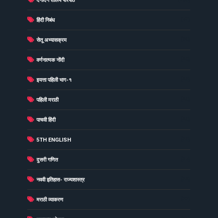
दैनंदिन शालेय परिपाठ
(278)
(73)
हिंदी निबंध
(60)
सेतू अभ्यासक्रम
(49)
वर्णनात्मक नोंदी
(48)
इयत्ता पहिली भाग-१
(40)
पहिली मराठी
(40)
पाचवी हिंदी
(38)
5TH ENGLISH
(37)
दुसरी गणित
(34)
नववी इतिहास- राज्यशास्त्र
(33)
मराठी व्याकरण