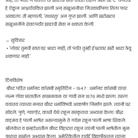
आहे, तो पर्यंत न थकता या झाडाची सेवा करीत राहीन असा वर दे.' वनदेवी
हे ऐकून आश्चर्यचकित झाली अन् सखूआजीचा नि:स्वार्थीपणा तिला फार
आवडला. ती म्हणाली, 'तथास्तु!' अन गुप्त झाली. आणि खरोखरच
सखूआजीने शेवटपर्यंत झाडांची सेवा न थकता केली.
→ सुविचार
• 'जोवर तुमची स्वतःवर श्रध्दा नाही, तो पर्यंत तुम्ही ईश्वरावर खरी श्रध्दा ठेवू
शकणार नाही.'
दिनविशेष
बौध्द पंडित धर्मानंद कोसंबी स्मृतिदिन - १९४७ : धर्मानंद कोसंबी यांचा
जन्म गोवा प्रांतातील साखळवळ या गावी सन १८७६ मध्ये झाला. तरुण
वयातय त्यांच्या मनात बौध्द धर्माविषयी आकर्षण निर्माण झाले. त्यांनी घर
सोडले. पुणे, ग्वाल्हेर, काशी येथे राहून संस्कृतचा अभ्यास केला. बौद्ध
वाङ्मय हे पाली भाषेत असल्यामुळे ते गयेस राहून पाली भाषा शिकले.
श्रीलंकेत व ब्रम्हदेशातील बौध्द विहारात राहून त्यांनी पाली भाषेतील मूळ
ग्रंथांचा सखोल अभ्यास केला. अमेरिकेतील हार्वर्ड विद्यापीठातून त्यांना