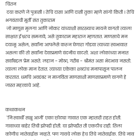
चिंतन
दया करणे जे पुत्रासी । तेचि दासा आणि दासी तुका म्हणे सांगो किती । तेचि
भगवंताची मूर्ती संत तुकाराम
जो माणूस मुलगा आणि नोकर यांच्याशी सारख्याच मायने वागतो त्याला
साक्षात ईश्वरच समजावे, असे तुकाराम महाराज म्हणतात. माणसाचे मन
दयाळू असेल, सर्वांना आपलेसे करून घेणारा गोडवा त्याच्या स्वभावात
असला की तो सर्वांना देवाप्रमाणे वंदनीय वाटतो. अशा लोकांच्या मनात
सर्वांबद्दल प्रेम असते. लहान - मोठा, गरीब - श्रीमंत असा भेदभाव नसतो.
त्याला लोक मान देतात. त्याच्या एकेका शब्दांच मनापासून पालन
करतात. धर्माचे अवडंबर न माजविता माणसाशी माणसाप्रमाणे वागणे हे
जास्त महत्त्वाचे आहे.
कथाकथन
'निःस्वार्थी सखू आजी' एका छोट्या गावात एक म्हातारी राहत होती.
गावाच्या बाहेर तिची झोपडी होती. या झोपडीत ती एकटीच राही. तिला
कोणीच नातेवाईक नव्हते. पण गावचे लोक हेच तिचे नातेवाईक. तिचे नाव