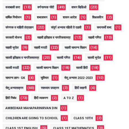
(13)
(49)
(23)
वजाबाकी करा
वर्णनात्मक नोंदी
वाचन व्हिडिओ
(1)
(1)
(1)
(2)
वार्षिक नियोजन
शब्दवाचन
शासन आदेश
शिक्षकदिन
(22)
(1)
(1)
संगणक व माहिती तंत्रज्ञान
संपूर्ण अभ्यास पहिली ते दहावी
समानार्थी शब्द
(2)
(12)
(13)
सरकारी योजना
सहावी इतिहास व नागरिकशास्त्र
सहावी गणित
(9)
(22)
(14)
सहावी भूगोल
सहावी मराठी
सहावी सामान्य विज्ञान
(20)
(16)
(11)
सातवी इतिहास व नागरिकशास्त्र
सातवी गणित
सातवी भूगोल
(22)
(18)
(18)
सातवी मराठी
सातवी सामान्य विज्ञान
सातवी हिंदी
(4)
(1)
(10)
सामान्य ज्ञान- GK
सुविचार
सेतू अभ्यास 2022-2023
(60)
(3)
(4)
सेतू अभ्यासक्रम
स्वाध्याय उपक्रम
हिंदी कहानी
(73)
(2)
(1)
हिंदी निबंध
हिंदी व्याकरण
A TO Z
(1)
AMBEDKAR MAHAPARINIRVAN DIN
(1)
(2)
CHILDREN ARE GOING TO SCHOOL
CLASS 10TH
(5)
(3)
CLASS 1ST ENGLISH
CLASS 1ST MATHEMATICS