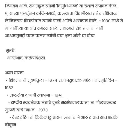
निमंत्रण आले. तेथे राहून त्यांनी 'विसुध्धिमग्न' या ग्रंथाचे संपादन केले.
पुण्याच्या फर्ग्युसन कॉलेजमध्ये, कलकत्ता विद्यापीठात तसेच रशियाच्या
लेनिनग्राड विद्यापीठात त्यांनी पाली भाषेचे अध्यापन केले. - १९३० मध्ये ते
म. गांधींच्या कार्यात समरस झाले. साबरमती सेवाग्राम या गांधी
आश्रमातूनही काम करून त्यांनी दया क्षमा शांती या बौध्द
मूल्ये
आदरभाव, कर्तव्यदक्षता.
अन्य घटना
• शिवरायांची सुवर्णतुला - १६७४ समाजसुधारक महेंद्रनाथ स्मृतिदिन -
१९३२
• राष्ट्रसेवा दलाची स्थापना - १९४१
• राष्ट्रीय स्वयंसेवक संघाचे दुसरे सरसंघचालक मा. स. गोळवलकर
गुरुजी यांचे निधन - १९७३
• वेस्ट इंडिजचा क्रिकेटपटू ब्रायन लारा याने आठ डावात सात शतके
ठोकून