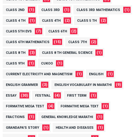
(1)
(1)
(1)
CLASS 2ND
CLASS 3RD
CLASS 3RD MATHEMATICS
(1)
(2)
(2)
CLASS 4 TH
CLASS 4TH
CLASS 5 TH
(7)
(2)
CLASS 5TH EVS
CLASS 6TH
(15)
(2)
CLASS 6TH MATHEMATICS
CLASS 7TH
(3)
(1)
CLASS 8 TH
CLASS 8 TH GENERAL SCIENCE
(1)
(1)
CLASS 9TH
CUKOO
(1)
(1)
CURRENT ELECTRICITY AND MAGNETISM
ENGLISH
(3)
(9)
ENGLISH GRAMMER
ENGLISH VOCABULARY IN MARATHI
(30)
(4)
(1)
ESSAY
FESTIVAL
FIRST TERM
(4)
(1)
FORMATIVE MEGA TEST
FORMATIVE MEGA TEXT
(1)
(1)
FRACTIONS
GENERAL KNOWLEDGE MARATHI
(1)
(1)
GRANDAPA'S STORY
HEALTH AND DISEASES