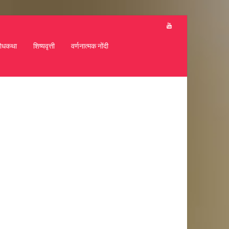
ोधकथा
शिष्यवृत्ती
वर्णनात्मक नोंदी