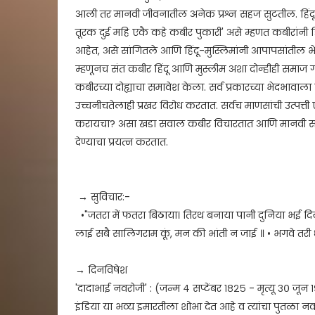
आली तर मानवी जीवनातील अनेक प्रश्न सहज सुटतील. हिंदू-
तूरक दुई महि एकै कहे कबीर पुकारी' असे म्हणत कबीरांनी हिं
आहेत, असे सांगितले आणि हिंदू-मुस्लिमांनी आपापसांतील 
म्हणूनच संत कबीर हिंदू आणि मुस्लीम अशा दोन्हीही समाज गटांम
कबीरच्या दोह्याचा समावेश केला. सर्व प्रकारच्या भेदभावाला व
उच्चनीचतेलाही प्रखर विरोध करतात. सर्वच माणसांची उत्पत्
करायचा? असा खडा सवाल कबीर विचारतात आणि मानवी समाजामध
देण्याचा प्रयत्न करतात.
→ सुविचार:-
•"जतरा में फतरा बिठाया। तिरथ बनाया पानी दुनिया भई दिया
लाई सबै सालिगराम कूं, मन की भांती न जाई ॥ • भगवे तरी 
→ दिनविषेश
'दादाभाई नवरोजी' : (जन्म ४ सप्टेंबर १८२५ - मृत्यू ३० जून
इंडिया या भव्य इमारतीला शोभा देत आहे व त्यांचा पुतळा नव