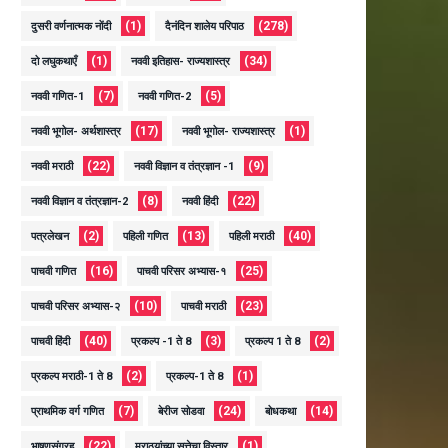
(1)
(278)
दुसरी वर्णनात्मक नोंदी
दैनंदिन शालेय परिपाठ
(1)
(34)
दो लघुकथाएँ
नववी इतिहास- राज्यशास्त्र
(7)
(5)
नववी गणित-1
नववी गणित-2
(17)
(1)
नववी भूगोल- अर्थशास्त्र
नववी भूगोल- राज्यशास्त्र
(22)
(9)
नववी मराठी
नववी विज्ञान व तंत्रज्ञान -1
(8)
(22)
नववी विज्ञान व तंत्रज्ञान-2
नववी हिंदी
(2)
(13)
(40)
पत्रलेखन
पहिली गणित
पहिली मराठी
(16)
(25)
पाचवी गणित
पाचवी परिसर अभ्यास-१
(10)
(23)
पाचवी परिसर अभ्यास-२
पाचवी मराठी
(40)
(3)
(2)
पाचवी हिंदी
प्रकल्प -1 ते 8
प्रकल्प 1 ते 8
(2)
(1)
प्रकल्प मराठी-1 ते 8
प्रकल्प-1 ते 8
(7)
(24)
(14)
प्राथमिक वर्ग गणित
बेरीज सोडवा
बोधकथा
(22)
(1)
भाषणसंग्रह
मराठयांच्या सत्तेचा विस्तार