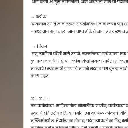
अता बरता भी गुरु माऊलीला, अति आदरे मी नमि या पदाला.
→ श्लोक
धन्यावान् सभते ज्ञानं तत्परः संयतेन्द्रियःः । ज्ञानं लब्धा पर
- श्रध्दावान मनुष्याला ज्ञान प्राप्त होते. ते ज्ञान अंतःकरणा
→ चिंतन
तनू त्यागिता कीर्ती मागे उरावी. जन्मलेल्या प्रत्येकाला ए
कुणाला टळले आहे. पण कोण किती जगला यापेक्षा तो कसा जगत
महत्वाचे ! स्वतःसाठी जगणारी माणसे मरतात पण दुसऱ्यासाठी म
कीर्ती राहते.
कथाकथन
संत कबीरांच्या साहित्यातील सामाजिक जाणीव, कबीराच्या 
प्रवृत्तीचे होते तसेच होते. या धर्माती उम्र कनिष्ठ लोकांचे 
मुस्लिमांमधील भेदाभेद तर होताच, परंतु त्याचबरोबर हिंदू धर्म