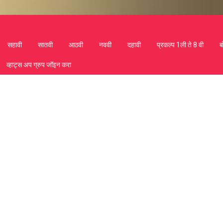
सहावी
सातवी
आठवी
नववी
दहावी
प्रकल्प 1ली ते 8 वी
ब
व्हाट्स अप ग्रुप जॉइन करा