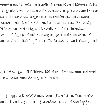
मुस्लीम एकतेचा संदेशही संत कबीरांनी अनेक ठिकाणी दिलेला आहे. हिंदू
दू-मुस्लीम दोन्हीही माणसेच आहेत. त्यांच्यामधील कृत्रिम भेदभाव निरर्थक
भेदभाव विसरून माणूस म्हणून एकत्र आले पाहिजे. असा आग्रह धरला;
ध्ये अत्यंत मोलाचे वाटले; त्यांनी आपल्या 'गुरू ग्रंथसाहिबा' मध्ये |
िरोध करणारे कबीर हिंदू धर्मातील वर्णव्यवस्थेने निर्माण केलेल्या
ती एकाच ज्योतीतून झाली असेल तर ब्राह्मण शूद असा भेदभाव कशासाठी
्ये उच्च नीवतेचे कृत्रिम स्तर निर्माण करणाऱ्या जातीयतेला मूठमाती
नी पैसे की धूलपानी ।" "तिलक, दिये। पै तपनि न जाई, माता पहरी बनेरी
धान सहज देश त्याचा तेथे अनुभवांचा काय पंय ?
 १९१७ ) - बृहन्मुंबईत फोर्ट विभागात दादाभाई नवरोजी मार्ग 'टाइम्स ऑफ
भारताची प्रगती पाहात उभा आहे. ४ सप्टेंबर १८२५ साली पारशी कुटुंबात