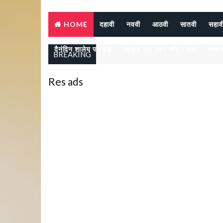
HOME
दहावी
नववी
आठवी
सातवी
सहाव
दैनंदिन शालेय परिपाठ
व्हाट्स अप ग्रुप जॉइन करा
वाचन
BREAKING
Res ads