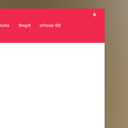
ोधकथा
शिष्यवृत्ती
वर्णनात्मक नोंदी