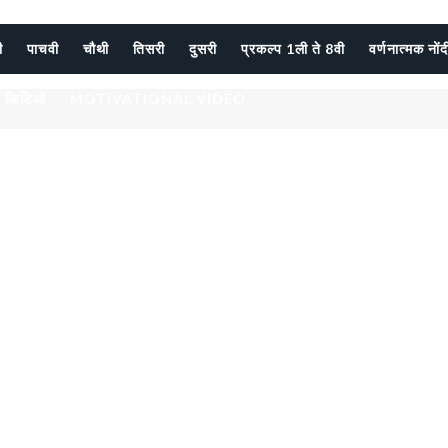
ी
पाचवी
चौथी
तिसरी
दुसरी
प्रकल्प 1ली ते 8वी
वर्णनात्मक नों
 व्हिडिओ
MOTIVATIONAL VIDEO