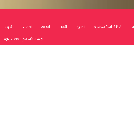
सहावी
सातवी
आठवी
नववी
दहावी
प्रकल्प 1ली ते 8 वी
ब
व्हाट्स अप ग्रुप जॉइन करा