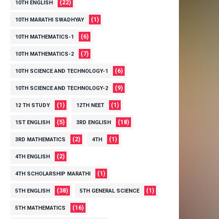
(22)
10TH ENGLISH
(1)
10TH MARATHI SWADHYAY
(6)
10TH MATHEMATICS-1
(7)
10TH MATHEMATICS-2
(6)
10TH SCIENCE AND TECHNOLOGY-1
(9)
10TH SCIENCE AND TECHNOLOGY-2
(1)
(1)
12 TH STUDY
12TH NEET
(5)
(18)
1ST ENGLISH
3RD ENGLISH
(2)
(1)
3RD MATHEMATICS
4TH
(2)
4TH ENGLISH
(1)
4TH SCHOLARSHIP MARATHI
(38)
(1)
5TH ENGLISH
5TH GENERAL SCIENCE
(16)
5TH MATHEMATICS