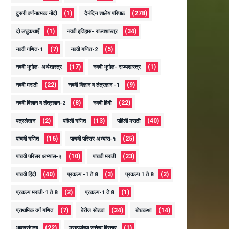
(1)
(278)
दुसरी वर्णनात्मक नोंदी
दैनंदिन शालेय परिपाठ
(1)
(34)
दो लघुकथाएँ
नववी इतिहास- राज्यशास्त्र
(7)
(5)
नववी गणित-1
नववी गणित-2
(17)
(1)
नववी भूगोल- अर्थशास्त्र
नववी भूगोल- राज्यशास्त्र
(22)
(9)
नववी मराठी
नववी विज्ञान व तंत्रज्ञान -1
(8)
(22)
नववी विज्ञान व तंत्रज्ञान-2
नववी हिंदी
(2)
(13)
(40)
पत्रलेखन
पहिली गणित
पहिली मराठी
(16)
(25)
पाचवी गणित
पाचवी परिसर अभ्यास-१
(10)
(23)
पाचवी परिसर अभ्यास-२
पाचवी मराठी
(40)
(3)
(2)
पाचवी हिंदी
प्रकल्प -1 ते 8
प्रकल्प 1 ते 8
(2)
(1)
प्रकल्प मराठी-1 ते 8
प्रकल्प-1 ते 8
(7)
(24)
(14)
प्राथमिक वर्ग गणित
बेरीज सोडवा
बोधकथा
(22)
(1)
भाषणसंग्रह
मराठयांच्या सत्तेचा विस्तार