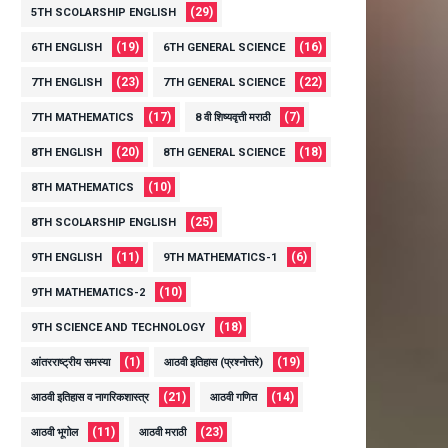
(29)
5TH SCOLARSHIP ENGLISH
(19)
(16)
6TH ENGLISH
6TH GENERAL SCIENCE
(23)
(22)
7TH ENGLISH
7TH GENERAL SCIENCE
(17)
(7)
7TH MATHEMATICS
8 वी शिष्यवृत्ती मराठी
(20)
(18)
8TH ENGLISH
8TH GENERAL SCIENCE
(10)
8TH MATHEMATICS
(25)
8TH SCOLARSHIP ENGLISH
(11)
(6)
9TH ENGLISH
9TH MATHEMATICS-1
(10)
9TH MATHEMATICS-2
(18)
9TH SCIENCE AND TECHNOLOGY
(1)
(19)
आंतरराष्ट्रीय समस्या
आठवी इतिहास (प्रश्नोत्तरे)
(21)
(14)
आठवी इतिहास व नागरिकशास्त्र
आठवी गणित
(11)
(23)
आठवी भूगोल
आठवी मराठी