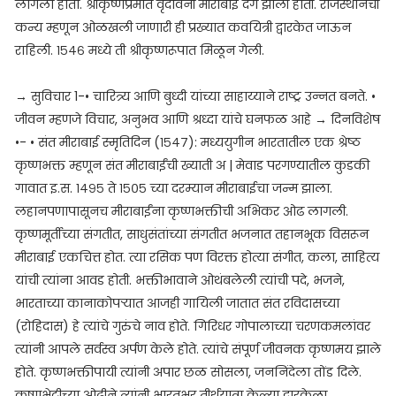
लागला होता. श्रीकृष्णप्रेमात वृंदावनी मीराबाई दंग झाली होती. राजस्थानची
कन्य म्हणून ओळखली जाणारी ही प्रख्यात कवयित्री द्वारकेत जाऊन
राहिली. १५४६ मध्ये ती श्रीकृष्णरूपात मिळून गेली.
→ सुविचार 1-• चारित्र्य आणि बुध्दी यांच्या साहाय्याने राष्ट्र उन्नत बनते. •
जीवन म्हणजे विचार, अनुभव आणि श्रध्दा यांचे घनफळ आहे → दिनविशेष
•- • संत मीराबाई स्मृतिदिन (१५४७): मध्ययुगीन भारतातील एक श्रेष्ठ
कृष्णभक्त म्हणून संत मीराबाईंची ख्याती अ | मेवाड परगण्यातील कुडकी
गावात इ.स. १४९५ ते १५०५ च्या दरम्यान मीराबाईचा जन्म झाला.
लहानपणापासूनच मीराबाईंना कृष्णभक्तीची अभिकर ओढ लागली.
कृष्णमूर्तीच्या संगतीत, साधुसंतांच्या संगतीत भजनात तहानभूक विसरून
मीराबाई एकचित्त होत. त्या रसिक पण विरक्त होत्या संगीत, कला, साहित्य
यांची त्यांना आवड होती. भक्तीभावाने ओथंबलेली त्यांची पदे, भजने,
भारताच्या कानाकोपऱ्यात आजही गायिली जातात संत रविदासच्या
(रोहिदास) हे त्यांचे गुरुंचे नाव होते. गिरिधर गोपालाच्या चरणकमलांवर
त्यांनी आपले सर्वस्व अर्पण केले होते. त्यांचे संपूर्ण जीवनक कृष्णमय झाले
होते. कृष्णभक्तीपायी त्यांनी अपार छळ सोसला, जननिंदेला तोंड दिले.
कृष्णभेटीच्या ओढीने त्यांनी भारतभर तीर्थयात्रा केल्या द्वारकेला