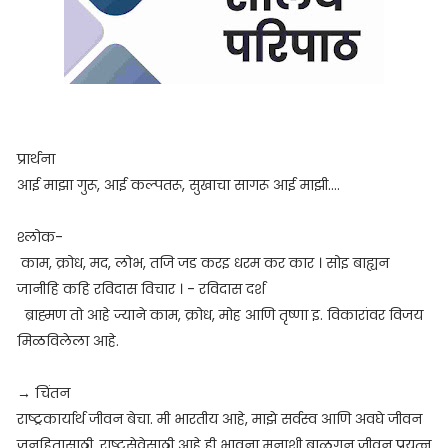
प्रार्थना
आई माझा गुरू, आई कल्पतरू, सुखाचा सागरू आई माझी....
श्लोक-
काम, क्रोध, मद, लोभ, तजि जड करइ धरम कर कार । सोइ बाह्यन
जानीहि कहि रविदास विचार । - रविदास दर्श
ब्राह्मण तो आहे ज्याने काम, क्रोध, मोह आणि तृष्णा इ. विकारांवर विजय
मिळविलेला आहे.
→ चिंतन
राष्ट्रकार्यार्थ जीवन बेचा. मी भारतीय आहे, माझे सर्वस्व आणि अवघे जीवन
जनहितासाठी, राष्ट्रसेवेसाठी आहे ही भावना मनाशी बाळगून जीवन प्रयत्न