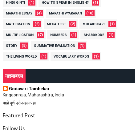
(1)
(1)
HINDI GINTI
HOW TO SPEAK IN ENGLISH?
(4)
(10)
MARATHI ESSAY
MARATHI VYAKARAN
(2)
(2)
(1)
MATHEMATICS
MEGA TEST
MULAKSHARE
(7)
(1)
(1)
MULTIPLICATION
NUMBERS
SHABDKODE
(5)
(1)
STORY
SUMMATIVE EVALUATION
(1)
(1)
THE LIVING WORLD
VOCABULARY WORDS
माझ्याबद्दल
Godavari Tambekar
Kingaonraja, Maharashtra, India
माझे पूर्ण प्रोफाइल पहा.
Featured Post
Follow Us