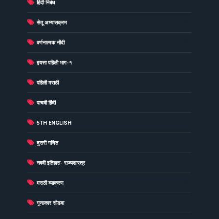
(73)
हिंदी निबंध
(60)
सेतू अभ्यासक्रम
(49)
वर्णनात्मक नोंदी
(48)
इयत्ता पहिली भाग-१
(40)
पहिली मराठी
(40)
पाचवी हिंदी
(38)
5TH ENGLISH
(37)
दुसरी गणित
(34)
नववी इतिहास- राज्यशास्त्र
(33)
मराठी व्याकरण
(31)
गुणाकार सोडवा