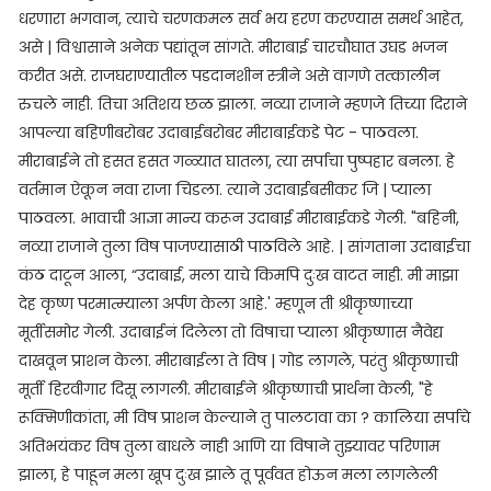
धरणारा भगवान, त्याचे चरणकमल सर्व भय हरण करण्यास समर्थ आहेत,
असे | विश्वासाने अनेक पद्यांतून सांगते. मीराबाई चारचौघात उघड भजन
करीत असे. राजघराण्यातील पडदानशीन स्त्रीने असे वागणे तत्कालीन
रुचले नाही. तिचा अतिशय छळ झाला. नव्या राजाने म्हणजे तिच्या दिराने
आपल्या बहिणीबरोबर उदाबाईबरोबर मीराबाईकडे पेट - पाठवला.
मीराबाईने तो हसत हसत गळ्यात घातला, त्या सर्पाचा पुष्पहार बनला. हे
वर्तमान ऐकून नवा राजा चिडला. त्याने उदाबाईबसीकर जि | प्याला
पाठवला. भावाची आज्ञा मान्य करून उदाबाई मीराबाईकडे गेली. "बहिनी,
नव्या राजाने तुला विष पाजण्यासाठी पाठविले आहे. | सांगताना उदाबाईचा
कंठ दाटून आला, “उदाबाई, मला याचे किमपि दुःख वाटत नाही. मी माझा
देह कृष्ण परमात्म्याला अर्पण केला आहे.' म्हणून ती श्रीकृष्णाच्या
मूर्तीसमोर गेली. उदाबाईनं दिलेला तो विषाचा प्याला श्रीकृष्णास नैवेद्य
दाखवून प्राशन केला. मीराबाईला ते विष | गोड लागले, परंतु श्रीकृष्णाची
मूर्ती हिरवीगार दिसू लागली. मीराबाईने श्रीकृष्णाची प्रार्थना केली, "हे
रूक्मिणीकांता, मी विष प्राशन केल्याने तु पालटावा का ? कालिया सर्पाचे
अतिभयंकर विष तुला बाधले नाही आणि या विषाने तुझ्यावर परिणाम
झाला, हे पाहून मला खूप दुःख झाले तू पूर्ववत होऊन मला लागलेली