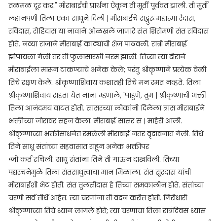
तळमळ दूर कर." मीराबाईची प्रार्थना ऐकून ती मूर्ती पूर्ववत झाली. ती मूर्ती
लहानपणी तिला एका साधूने दिली | मीराबाईचे सद्गुरू महात्मा रैदास,
रविदास, रोहिदास या नावाने ओळखले जाणारे संत शिरोमणी संत रविदास
होते. नव्या राजाने मीराबाई काट्यांची शेज पाठवली. रात्री मीराबाई
झोपायला गेली तर ती फुलासारखी नरम झाली. तिच्या त्या दीराने
मीराबाईला मारून टाकण्याचे अनेक केले; परंतु श्रीकृष्णाने प्रत्येक वेळी
तिचे रक्षण केले. श्रीकृष्णाशिवाय कशातही तिचे मन रमत नव्हते. तिला
श्रीकृष्णाशिवाय राहता येत नाना म्हणाले, 'पाहुणे, तुम | श्रीकृष्णाची भक्ती
तिला आनंदमय वाटत होती. सासरच्या लोकांनी दिलेला त्रास मीराबाईने
भक्तीच्या जोरावर सहन केला. मीराबाई सासर स | माहेरी आली.
श्रीकृष्णाच्या भक्तीसाधनेत रमलेली मीराबाई नंतर वृंदावनात गेली. तिथे
तिने साधू संतांच्या सहवासात राहून अनेक भक्तीपर
•जो कर्त रचिली. साधू संतांना तिने ती गाऊन दाखविली. तिच्या
पद्यरचनेमुळे तिला संतसाधुत्वाचा मान मिळाला. संत सूरदास यांची
मीराबाईशी भेट होती. संत तुलसीदास हे तिच्या समकालीन होते. संतांच्या
चरणी सर्व तीर्थे आहेत. त्या चरणांना ती वंदन करीत होती. गिरीधारी
श्रीकृष्णाच्या तिचे ध्यान लागले होते; त्या चरणाचा तिला रात्रंदिवस ध्यास