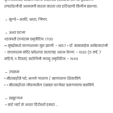
रणछोडजींची आळवणी करता करता त्या हरिचरणी विलीन झाल्या..
→ मूल्ये • भक्ती, श्रध्दा, निष्ठा.
→ अन्य घटना
•छत्रपती राजाराम स्मृतीदिन. १७००
•• मुंबईमध्ये कलाशाळा सुरू झाली. - १८५७ • डॉ. बाबासाहेब आंबेडकरांनी
- काळाराम मंदिर प्रवेशाचा सत्याग्रह आरंभ केला. - १९३० (५ वर्ष, ७
महिने, ११ दिवस) सरोजिनी नायडू स्मृतिदिन. - १९४९
→ उपक्रम
• मीराबाईंची पदे, भजने गायला / म्हणायला शिकविणे.
• • मीराबाईंच्या जीवनातील एखाद्या घटनेवर प्रसंगनाट्य बसविणे.
→ समूहगान
• सारे जहाँ से अच्छा हिंदोस्ताँ हमारा ...