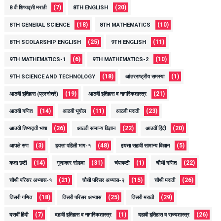
(7)
(20)
8 वी शिष्यवृत्ती मराठी
8TH ENGLISH
(18)
(10)
8TH GENERAL SCIENCE
8TH MATHEMATICS
(25)
(11)
8TH SCOLARSHIP ENGLISH
9TH ENGLISH
(6)
(10)
9TH MATHEMATICS-1
9TH MATHEMATICS-2
(18)
(1)
9TH SCIENCE AND TECHNOLOGY
आंतरराष्ट्रीय समस्या
(19)
(21)
आठवी इतिहास (प्रश्नोत्तरे)
आठवी इतिहास व नागरिकशास्त्र
(14)
(11)
(23)
आठवी गणित
आठवी भूगोल
आठवी मराठी
(26)
(22)
(20)
आठवी शिष्यवृत्ती भाषा
आठवी सामान्य विज्ञान
आठवीं हिंदी
(3)
(48)
(5)
आपले सण
इयत्ता पहिली भाग-१
इयत्ता सहावी सामान्य विज्ञान
(14)
(31)
(1)
(22)
कक्षा छटी
गुणाकार सोडवा
चंपाषष्टी
चौथी गणित
(21)
(15)
(26)
चौथी परिसर अभ्यास-१
चौथी परिसर अभ्यास-२
चौथी मराठी
(18)
(25)
(29)
तिसरी गणित
तिसरी परिसर अभ्यास
तिसरी मराठी
(7)
(1)
(26)
दसवीं हिंदी
दहावी इतिहास व नागरिकशास्त्र
दहावी इतिहास व राज्यशास्त्र