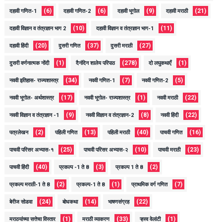
(6)
(6)
(9)
(21)
दहावी गणित-1
दहावी गणित-2
दहावी भूगोल
दहावी मराठी
(10)
(11)
दहावी विज्ञान व तंत्रज्ञान भाग 2
दहावी विज्ञान व तंत्रज्ञान भाग-1
(20)
(37)
(27)
दहावी हिंदी
दुसरी गणित
दुसरी मराठी
(1)
(278)
(1)
दुसरी वर्णनात्मक नोंदी
दैनंदिन शालेय परिपाठ
दो लघुकथाएँ
(34)
(7)
(5)
नववी इतिहास- राज्यशास्त्र
नववी गणित-1
नववी गणित-2
(17)
(1)
(22)
नववी भूगोल- अर्थशास्त्र
नववी भूगोल- राज्यशास्त्र
नववी मराठी
(9)
(8)
(22)
नववी विज्ञान व तंत्रज्ञान -1
नववी विज्ञान व तंत्रज्ञान-2
नववी हिंदी
(2)
(13)
(40)
(16)
पत्रलेखन
पहिली गणित
पहिली मराठी
पाचवी गणित
(25)
(10)
(23)
पाचवी परिसर अभ्यास-१
पाचवी परिसर अभ्यास-२
पाचवी मराठी
(40)
(3)
(2)
पाचवी हिंदी
प्रकल्प -1 ते 8
प्रकल्प 1 ते 8
(2)
(1)
(7)
प्रकल्प मराठी-1 ते 8
प्रकल्प-1 ते 8
प्राथमिक वर्ग गणित
(24)
(14)
(22)
बेरीज सोडवा
बोधकथा
भाषणसंग्रह
(1)
(33)
(1)
मराठयांच्या सत्तेचा विस्तार
मराठी व्याकरण
ऱ्हस्व वेलांटी