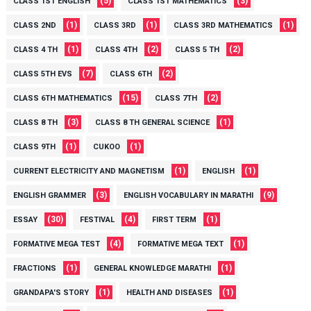
(5)
(3)
CLASS 1ST ENGLISH
CLASS 1ST MATHEMATICS
(1)
(1)
(1)
CLASS 2ND
CLASS 3RD
CLASS 3RD MATHEMATICS
(1)
(2)
(2)
CLASS 4 TH
CLASS 4TH
CLASS 5 TH
(7)
(2)
CLASS 5TH EVS
CLASS 6TH
(15)
(2)
CLASS 6TH MATHEMATICS
CLASS 7TH
(3)
(1)
CLASS 8 TH
CLASS 8 TH GENERAL SCIENCE
(1)
(1)
CLASS 9TH
CUKOO
(1)
(1)
CURRENT ELECTRICITY AND MAGNETISM
ENGLISH
(3)
(9)
ENGLISH GRAMMER
ENGLISH VOCABULARY IN MARATHI
(30)
(4)
(1)
ESSAY
FESTIVAL
FIRST TERM
(4)
(1)
FORMATIVE MEGA TEST
FORMATIVE MEGA TEXT
(1)
(1)
FRACTIONS
GENERAL KNOWLEDGE MARATHI
(1)
(1)
GRANDAPA'S STORY
HEALTH AND DISEASES