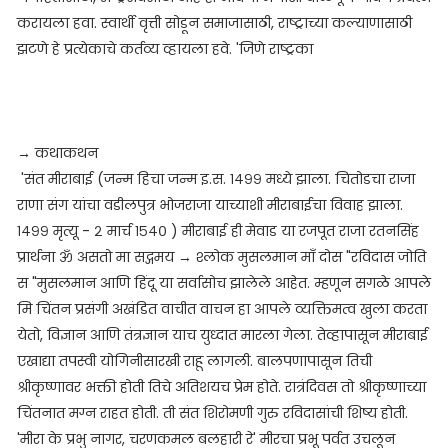
करायला हवा. स्वार्थी वृत्ती सोडून समाजासाठी, राष्ट्राच्या कल्याणासाठी
झटणे हे प्रत्येकाचे कर्तव्य व्हायला हवे. 'जिणे राष्ट्रका
→ कथाकथन
'संत मीराबाई (जन्म हिचा जन्म इ.स. १४९९ मध्ये झाला. चितोडचा राजा
राणा संग यांचा वडीलपुत्र भोजराजा याच्याशी मीराबाईचा विवाह झाला.
१४९९ मृत्यू - २ मार्च १५४० ) मीराबाई ही मेवाड या रजपूत राजा रतनसिंह
प्रार्थना ॐ असतो मा सद्गमय → श्लोक मुसलमान माँ दोस "रविदास जोति
स "मुसलमान आणि हिंदू या सर्वासोच झालेले आहेत. म्हणून सगळे आपले
मि चिंतन प्रसंगी अखंडित वाचीत वाचन हा आपले व्यक्तिमत्व खुला करता
येतो, विज्ञान आणि तंत्रज्ञान याच युध्दात मारला गेला. तेव्हापासून मीराबाई
एखाद्या तपस्वी योगिनीसारखी राहू लागली. बालपणापासून तिची
श्रीकृष्णावर भक्ती होती तिचे अतिशयच प्रेम होते. रात्रंदिवस तो श्रीकृष्णाच्या
चिंतनात मग्न राहत होती. ती संत शिरोमणी गुरु रविदासांची शिष्य होती.
'मीरा के प्रभु नागर, चरणकमल बलहारी रे' मीरचा प्रभू पर्वत उचलून