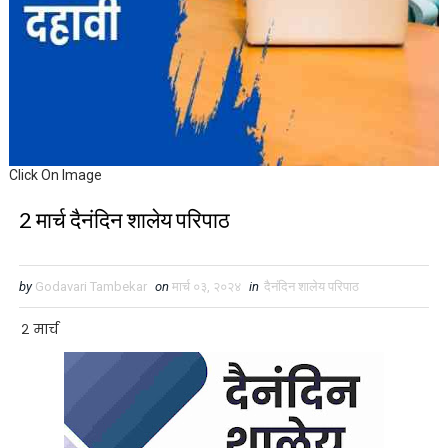
Click On Image
2 मार्च दैनंदिन शालेय परिपाठ
by
Godavari Tambekar
on
मार्च ०३, २०२४
in
दैनंदिन शालेय परिपाठ
२ मार्च