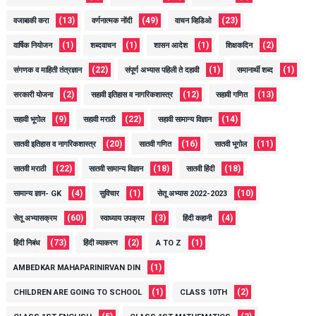
(13)
(49)
(23)
वजाबाकी करा
वर्णनात्मक नोंदी
वाचन व्हिडिओ
(1)
(1)
(1)
(2)
वार्षिक नियोजन
शब्दवाचन
शासन आदेश
शिक्षकदिन
(22)
(1)
(1)
संगणक व माहिती तंत्रज्ञान
संपूर्ण अभ्यास पहिली ते दहावी
समानार्थी शब्द
(2)
(12)
(13)
सरकारी योजना
सहावी इतिहास व नागरिकशास्त्र
सहावी गणित
(9)
(22)
(14)
सहावी भूगोल
सहावी मराठी
सहावी सामान्य विज्ञान
(20)
(16)
(11)
सातवी इतिहास व नागरिकशास्त्र
सातवी गणित
सातवी भूगोल
(22)
(18)
(18)
सातवी मराठी
सातवी सामान्य विज्ञान
सातवी हिंदी
(4)
(1)
(10)
सामान्य ज्ञान- GK
सुविचार
सेतू अभ्यास 2022-2023
(60)
(3)
(4)
सेतू अभ्यासक्रम
स्वाध्याय उपक्रम
हिंदी कहानी
(73)
(2)
(1)
हिंदी निबंध
हिंदी व्याकरण
A TO Z
(1)
AMBEDKAR MAHAPARINIRVAN DIN
(1)
(2)
CHILDREN ARE GOING TO SCHOOL
CLASS 10TH