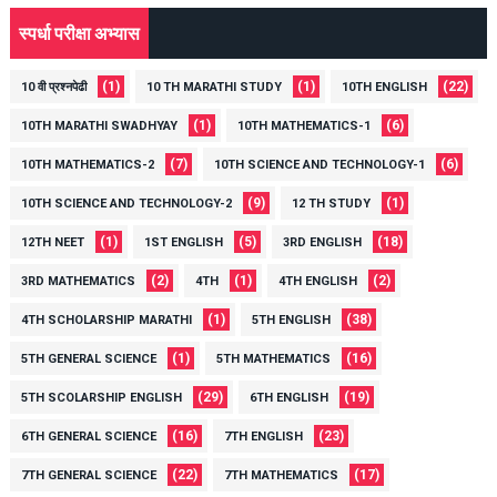
स्पर्धा परीक्षा अभ्यास
(1)
(1)
(22)
10 वी प्रश्नपेढी
10 TH MARATHI STUDY
10TH ENGLISH
(1)
(6)
10TH MARATHI SWADHYAY
10TH MATHEMATICS-1
(7)
(6)
10TH MATHEMATICS-2
10TH SCIENCE AND TECHNOLOGY-1
(9)
(1)
10TH SCIENCE AND TECHNOLOGY-2
12 TH STUDY
(1)
(5)
(18)
12TH NEET
1ST ENGLISH
3RD ENGLISH
(2)
(1)
(2)
3RD MATHEMATICS
4TH
4TH ENGLISH
(1)
(38)
4TH SCHOLARSHIP MARATHI
5TH ENGLISH
(1)
(16)
5TH GENERAL SCIENCE
5TH MATHEMATICS
(29)
(19)
5TH SCOLARSHIP ENGLISH
6TH ENGLISH
(16)
(23)
6TH GENERAL SCIENCE
7TH ENGLISH
(22)
(17)
7TH GENERAL SCIENCE
7TH MATHEMATICS