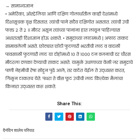
→ सामान्यज्ञान
• अमेरिका, ऑस्ट्रेलिया आणि दक्षिण गोलार्धातील काही देशांमध्ये
दिशासूचक वृक्ष दिसतात. त्यांची पाने सदैव दक्षिणोत असतात. त्यांची उंची
फक्त २ ते २ ।। मीटर असून त्यांच्या पानांना हात लावून पाहिल्यास
अंधारातही दिशाज्ञान होऊ शकते. • समुद्राच्या लाटामध्ये | अफाट ताकद
सामावलेली असते. छोट्यात छोटी फुटणारी भरतीची लाट व वादळी
पावसाळी फुटणारी लाट या दोहोंमध्ये १० ते १००० टन वजनाची दर चौरस
मीटरला दणका देण्याची ताकद असते. यामुळे उधाणाच्या वेळी जर समुद्राचे
पाणी नेहमीची रेषा सोडून पुढे आले, तर वाटेत येईल ते उद्ध्वस्त करत,
गिळून टाकतच येते. पंधरा ते वीस फूट उंचीची लाट कित्येक मैलांचा
किनारा उद्ध्वस्त करू शकते.
Share This:
दैनंदिन शालेय परिपाठ