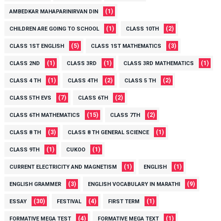
(1)
AMBEDKAR MAHAPARINIRVAN DIN
(1)
(2)
CHILDREN ARE GOING TO SCHOOL
CLASS 10TH
(5)
(3)
CLASS 1ST ENGLISH
CLASS 1ST MATHEMATICS
(1)
(1)
(1)
CLASS 2ND
CLASS 3RD
CLASS 3RD MATHEMATICS
(1)
(2)
(2)
CLASS 4 TH
CLASS 4TH
CLASS 5 TH
(7)
(2)
CLASS 5TH EVS
CLASS 6TH
(15)
(2)
CLASS 6TH MATHEMATICS
CLASS 7TH
(3)
(1)
CLASS 8 TH
CLASS 8 TH GENERAL SCIENCE
(1)
(1)
CLASS 9TH
CUKOO
(1)
(1)
CURRENT ELECTRICITY AND MAGNETISM
ENGLISH
(3)
(9)
ENGLISH GRAMMER
ENGLISH VOCABULARY IN MARATHI
(30)
(4)
(1)
ESSAY
FESTIVAL
FIRST TERM
(4)
(1)
FORMATIVE MEGA TEST
FORMATIVE MEGA TEXT