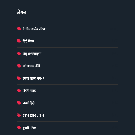
लेबल
दैनंदिन शालेय परिपाठ
(278)
(73)
हिंदी निबंध
(60)
सेतू अभ्यासक्रम
(49)
वर्णनात्मक नोंदी
(48)
इयत्ता पहिली भाग-१
(40)
पहिली मराठी
(40)
पाचवी हिंदी
(38)
5TH ENGLISH
(37)
दुसरी गणित