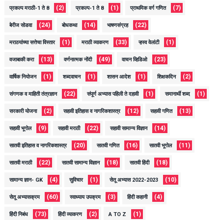
(2)
(1)
(7)
प्रकल्प मराठी-1 ते 8
प्रकल्प-1 ते 8
प्राथमिक वर्ग गणित
(24)
(14)
(22)
बेरीज सोडवा
बोधकथा
भाषणसंग्रह
(1)
(33)
(1)
मराठयांच्या सत्तेचा विस्तार
मराठी व्याकरण
ऱ्हस्व वेलांटी
(13)
(49)
(23)
वजाबाकी करा
वर्णनात्मक नोंदी
वाचन व्हिडिओ
(1)
(1)
(1)
(2)
वार्षिक नियोजन
शब्दवाचन
शासन आदेश
शिक्षकदिन
(22)
(1)
(1)
संगणक व माहिती तंत्रज्ञान
संपूर्ण अभ्यास पहिली ते दहावी
समानार्थी शब्द
(2)
(12)
(13)
सरकारी योजना
सहावी इतिहास व नागरिकशास्त्र
सहावी गणित
(9)
(22)
(14)
सहावी भूगोल
सहावी मराठी
सहावी सामान्य विज्ञान
(20)
(16)
(11)
सातवी इतिहास व नागरिकशास्त्र
सातवी गणित
सातवी भूगोल
(22)
(18)
(18)
सातवी मराठी
सातवी सामान्य विज्ञान
सातवी हिंदी
(4)
(1)
(10)
सामान्य ज्ञान- GK
सुविचार
सेतू अभ्यास 2022-2023
(60)
(3)
(4)
सेतू अभ्यासक्रम
स्वाध्याय उपक्रम
हिंदी कहानी
(73)
(2)
(1)
हिंदी निबंध
हिंदी व्याकरण
A TO Z