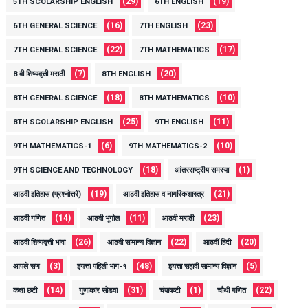
(29)
(19)
5TH SCOLARSHIP ENGLISH
6TH ENGLISH
(16)
(23)
6TH GENERAL SCIENCE
7TH ENGLISH
(22)
(17)
7TH GENERAL SCIENCE
7TH MATHEMATICS
(7)
(20)
8 वी शिष्यवृत्ती मराठी
8TH ENGLISH
(18)
(10)
8TH GENERAL SCIENCE
8TH MATHEMATICS
(25)
(11)
8TH SCOLARSHIP ENGLISH
9TH ENGLISH
(6)
(10)
9TH MATHEMATICS-1
9TH MATHEMATICS-2
(18)
(1)
9TH SCIENCE AND TECHNOLOGY
आंतरराष्ट्रीय समस्या
(19)
(21)
आठवी इतिहास (प्रश्नोत्तरे)
आठवी इतिहास व नागरिकशास्त्र
(14)
(11)
(23)
आठवी गणित
आठवी भूगोल
आठवी मराठी
(26)
(22)
(20)
आठवी शिष्यवृत्ती भाषा
आठवी सामान्य विज्ञान
आठवीं हिंदी
(3)
(48)
(5)
आपले सण
इयत्ता पहिली भाग-१
इयत्ता सहावी सामान्य विज्ञान
(14)
(31)
(1)
(22)
कक्षा छटी
गुणाकार सोडवा
चंपाषष्टी
चौथी गणित