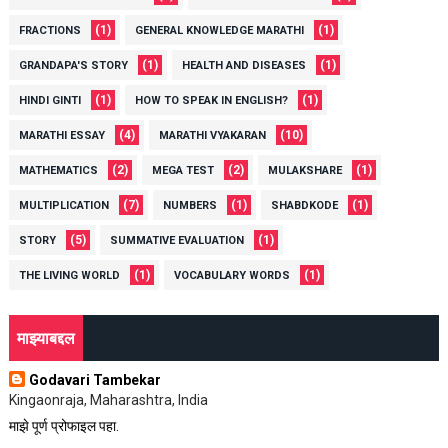
(1)
(1)
FRACTIONS
GENERAL KNOWLEDGE MARATHI
(1)
(1)
GRANDAPA'S STORY
HEALTH AND DISEASES
(1)
(1)
HINDI GINTI
HOW TO SPEAK IN ENGLISH?
(4)
(10)
MARATHI ESSAY
MARATHI VYAKARAN
(2)
(2)
(1)
MATHEMATICS
MEGA TEST
MULAKSHARE
(7)
(1)
(1)
MULTIPLICATION
NUMBERS
SHABDKODE
(5)
(1)
STORY
SUMMATIVE EVALUATION
(1)
(1)
THE LIVING WORLD
VOCABULARY WORDS
माझ्याबद्दल
Godavari Tambekar
Kingaonraja, Maharashtra, India
माझे पूर्ण प्रोफाइल पहा.