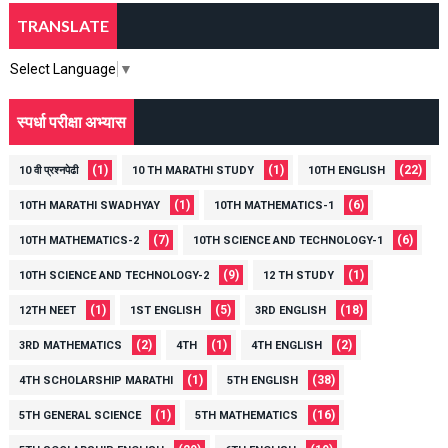
TRANSLATE
Select Language
▼
स्पर्धा परीक्षा अभ्यास
(1)
(1)
(22)
10 वी प्रश्नपेढी
10 TH MARATHI STUDY
10TH ENGLISH
(1)
(6)
10TH MARATHI SWADHYAY
10TH MATHEMATICS-1
(7)
(6)
10TH MATHEMATICS-2
10TH SCIENCE AND TECHNOLOGY-1
(9)
(1)
10TH SCIENCE AND TECHNOLOGY-2
12 TH STUDY
(1)
(5)
(18)
12TH NEET
1ST ENGLISH
3RD ENGLISH
(2)
(1)
(2)
3RD MATHEMATICS
4TH
4TH ENGLISH
(1)
(38)
4TH SCHOLARSHIP MARATHI
5TH ENGLISH
(1)
(16)
5TH GENERAL SCIENCE
5TH MATHEMATICS