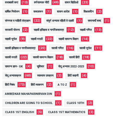
(13)
(49)
(23)
वजाबाकी करा
वर्णनात्मक नोंदी
वाचन व्हिडिओ
(1)
(1)
(1)
(2)
वार्षिक नियोजन
शब्दवाचन
शासन आदेश
शिक्षकदिन
(22)
(1)
(1)
संगणक व माहिती तंत्रज्ञान
संपूर्ण अभ्यास पहिली ते दहावी
समानार्थी शब्द
(2)
(12)
(13)
सरकारी योजना
सहावी इतिहास व नागरिकशास्त्र
सहावी गणित
(9)
(22)
(14)
सहावी भूगोल
सहावी मराठी
सहावी सामान्य विज्ञान
(20)
(16)
(11)
सातवी इतिहास व नागरिकशास्त्र
सातवी गणित
सातवी भूगोल
(22)
(18)
(18)
सातवी मराठी
सातवी सामान्य विज्ञान
सातवी हिंदी
(4)
(1)
(10)
सामान्य ज्ञान- GK
सुविचार
सेतू अभ्यास 2022-2023
(60)
(3)
(4)
सेतू अभ्यासक्रम
स्वाध्याय उपक्रम
हिंदी कहानी
(73)
(2)
(1)
हिंदी निबंध
हिंदी व्याकरण
A TO Z
(1)
AMBEDKAR MAHAPARINIRVAN DIN
(1)
(2)
CHILDREN ARE GOING TO SCHOOL
CLASS 10TH
(5)
(3)
CLASS 1ST ENGLISH
CLASS 1ST MATHEMATICS