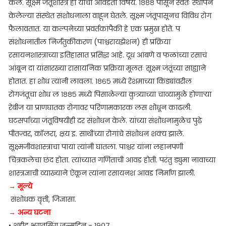
केले. सूक्ष्म जंतूशास्त्र हा यांचा आवडता विषय. १८८८ पासून स्वतः स्थापन
केलेल्या संस्थेत संशोधनाला वाहून घेतले. सूक्ष्म जंतूपासूनच विविध रोग
फैलावतात. या कल्पनेच्या प्रवर्तकांपैकी हे एक प्रमुख होते. प
संशोधनातील निर्जंतुकीकरण (पाश्चरायझेशन) ही प्रक्रिया
रसायनशास्त्राच्या इतिहासात प्रसिद्ध आहे. दूध आंबणे व फळांच्या रसाचं
आंबून दा यांसारख्या रासायनिक प्रक्रिया मूलतः सूक्ष्म जंतूंच्या साह्याने
होतात. हा शोध त्यांनी लावला. १८६५ मध्ये रेशमाच्या किड्यांवरील
रोगजंतूचा शोध ल १८८५ मध्ये पिसाळेल्या कुत्र्याच्या चाव्यामुळे होणाऱ्या
रेबीज या प्राणघातक रोगावर परिणामकारक लस शोधून काढली.
घटसर्पाच्या जंतूविषयीही दर संशोधन केले. यांच्या संशोधनामुळेच पुढे
पीतज्वर, कॉलरा, क्षय इ. साथींच्या रोगांचे संशोधन शक्य झाले.
सूक्ष्मजीवशास्त्राचा पाया त्यांनी घातला. पाश्चर यांना लहानपणी
चित्रकलेचा छंद होता. त्यांच्यात गणिताची आवड होती. परंतु ड्युमा नावाच्या
शास्त्रज्ञाची व्याख्याने ऐकून त्यांना रसायनश आवड निर्माण झाली.
→ मूल्ये
संशोधक वृत्ती, जिज्ञासा.
→
अन्य घटना
• शहीद भगतसिंग जन्मदिन - १९०७