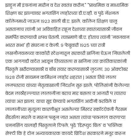
झाडून मी इंग्रजांना मारीन व देश स्वतंत्र करीन." "प्राथमिक व माध्यमिक
शिक्षण बर झाल्यावर भगतसिंग लाहोरच्या डी.ए.व्ही. व पुढे नॅशनल
कॉलेजमध्ये जाऊन १९२३ साली बी.ए. झाले. कॉलेज शिक्षण चालू
असतानाच त्यांनी आ अविवाहित राहून देशाच्या स्वातंत्र्यासाठी जीवन
समर्पित करण्याची शपथ घेतली. त्याप्रमाणे बी.ए. होताच त्यांनी 'नवजवान
भारत सभा' ही संघटना द केली. ९ फेब्रुवारी १९२५ च्या रात्री
लखनौजवळच्या काकोरी स्टेशनातून सरकारी खजिना घेऊन निघालेली
एक आगगाडी वाटेत अडवून तिच्यातला स खजिना त्या क्रांतिकारकांनी
पिस्तुले खरीदण्यासाठी व बाँब तयार करण्यासाठी लुटला. ३० ऑक्टोबर
१९२८ रोजी सायमन कमिशन लाहोर शहरात | असता तिथे लाला
लजपतराय यांच्या नेतृत्वाखाली निदर्शन सुरू झाले. पोलिसांनी केलेल्या
बेदम लाठीहल्ल्यात लालाजींना बराच मार बसला व आजारी प त्यातच
त्यांचा अंत झाला. याचा सूड घेण्याचे भगतसिंग आदींनी ठरविले व
लालाजींच्या मृत्यूला कारणीभूत असलेल्या मिस्टर स्कॉटऐवजी गैरसम
सैंडर्सला मारले व मारून पळून जात असता त्यांचा पाठलाग करणाऱ्या
चननसिंग यालाही पिस्तुलाने टिपले. पुढे 'डिस्प्युट बिल' व 'पब्लिक
सेफ्टी कि हे दोन अन्यायकारक कायदे ब्रिटिश सरकारने मंजूर करून