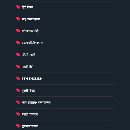
(73)
हिंदी निबंध
(60)
सेतू अभ्यासक्रम
(49)
वर्णनात्मक नोंदी
(48)
इयत्ता पहिली भाग-१
(40)
पहिली मराठी
(40)
पाचवी हिंदी
(38)
5TH ENGLISH
(37)
दुसरी गणित
(34)
नववी इतिहास- राज्यशास्त्र
(33)
मराठी व्याकरण
(31)
गुणाकार सोडवा