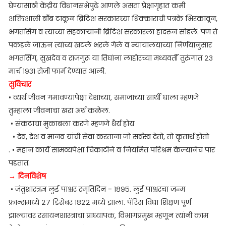
घेण्यासाठी केंद्रीय विधानसभेपुढे आणले असता प्रेक्षागृहात कमी
शक्तिशाली बाँब टाकून ब्रिटिश सरकारच्या धिक्काराची पत्रके भिरकावून,
भगतसिंग व त्याच्या सहकाऱ्यांनी ब्रिटिश सरकारला हादरून सोडले. पण ते
पकडले जाऊन त्यांच्य खटले भरले गेले व न्यायालयाच्या निर्णयानुसार
भगतसिंग, सुखदेव व राजगुरू या तिघांना लाहोरच्या मध्यवर्ती तुरुंगात २३
मार्च १९३१ रोजी फार्म देण्यात आली.
सुविचार
• व्यर्थ जीवन गमावण्यापेक्षा देशाच्या, समाजाच्या सार्थी घाला म्हणजे
तुम्हाला जीवनाचा खरा अर्थ कळेल.
• संकटाचा मुकाबला करणे म्हणजे धैर्य होय
• देव, देश व मानव यांची सेवा करताना जो सर्वस्व देतो, तो कृतार्थ होतो
. • महान कार्ये सामव्यपेक्षा चिकाटीने व नियमित परिश्रम केल्यानेच पार
पडतात.
→ दिनविशेष
• जंतुशास्त्रज्ञ लुई पाश्चर स्मृतिदिन - १८९५. लुई पाश्चरचा जन्म
फ्रान्समध्ये २७ डिसेंबर १८२२ मध्ये झाला. पॅरिस विधा शिक्षण पूर्ण
झाल्यावर रसायनशास्त्राचा प्राध्यापक, विभागप्रमुख म्हणून त्यांनी काम