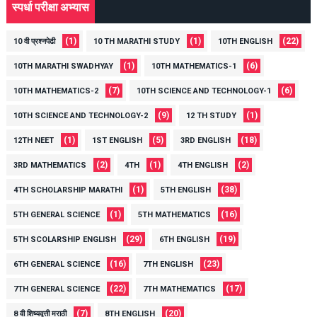
स्पर्धा परीक्षा अभ्यास
(1)
(1)
(22)
10 वी प्रश्नपेढी
10 TH MARATHI STUDY
10TH ENGLISH
(1)
(6)
10TH MARATHI SWADHYAY
10TH MATHEMATICS-1
(7)
(6)
10TH MATHEMATICS-2
10TH SCIENCE AND TECHNOLOGY-1
(9)
(1)
10TH SCIENCE AND TECHNOLOGY-2
12 TH STUDY
(1)
(5)
(18)
12TH NEET
1ST ENGLISH
3RD ENGLISH
(2)
(1)
(2)
3RD MATHEMATICS
4TH
4TH ENGLISH
(1)
(38)
4TH SCHOLARSHIP MARATHI
5TH ENGLISH
(1)
(16)
5TH GENERAL SCIENCE
5TH MATHEMATICS
(29)
(19)
5TH SCOLARSHIP ENGLISH
6TH ENGLISH
(16)
(23)
6TH GENERAL SCIENCE
7TH ENGLISH
(22)
(17)
7TH GENERAL SCIENCE
7TH MATHEMATICS
(7)
(20)
8 वी शिष्यवृत्ती मराठी
8TH ENGLISH