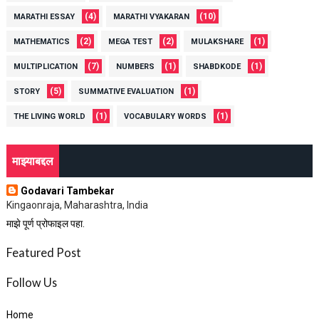
(4)
(10)
MARATHI ESSAY
MARATHI VYAKARAN
(2)
(2)
(1)
MATHEMATICS
MEGA TEST
MULAKSHARE
(7)
(1)
(1)
MULTIPLICATION
NUMBERS
SHABDKODE
(5)
(1)
STORY
SUMMATIVE EVALUATION
(1)
(1)
THE LIVING WORLD
VOCABULARY WORDS
माझ्याबद्दल
Godavari Tambekar
Kingaonraja, Maharashtra, India
माझे पूर्ण प्रोफाइल पहा.
Featured Post
Follow Us
Home