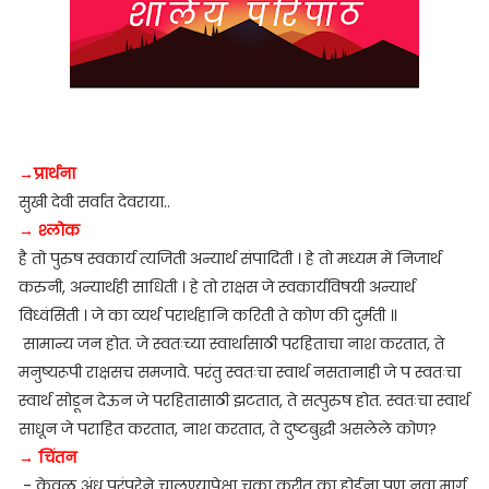
→
प्रार्थना
सुखी देवी सर्वात देवराया..
→ श्लोक
है तो पुरुष स्वकार्य त्यजिती अन्यार्थ संपादिती । हे तो मध्यम में निजार्थ
करुनी, अन्यार्थही साधिती । हे तो राक्षस जे स्वकार्यविषयी अन्यार्थ
विध्वंसिती । जे का व्यर्थ परार्थहानि करिती ते कोण की दुर्मती ॥
सामान्य जन होत. जे स्वतःच्या स्वार्थासाठी परहिताचा नाश करतात, ते
मनुष्यरूपी राक्षसच समजावे. परंतु स्वतःचा स्वार्थ नसतानाही जे प स्वतःचा
स्वार्थ सोडून देऊन जे परहितासाठी झटतात, ते सत्पुरुष होत. स्वतःचा स्वार्थ
साधून जे पराहित करतात, नाश करतात, ते दुष्टबुद्धी असलेले कोण?
→ चिंतन
- केवळ अंध परंपरेने चालण्यापेक्षा चुका करीत का होईना पण नवा मार्ग