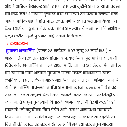
शोधणे अधिक श्रेयस्कर आहे. आपण आपल्या बुद्धीने अ गाठण्याचा प्रयत्न
का करू नये? आपणास पुष्कळ ठेचा लागल्या तरी प्रत्येक ठेचेच्या वेळी
आपण अधिक शहाणे होत जाऊ. स्वतंत्रपणे आक्रमत असताना केव्हा ना
केव्हा अखेर गाठूच. अनेक चुका घडत असल्या तरी नव्या मार्गाने संशोधन
पुन्हा करीत राहने पुरुषार्थ आहे. स्वामी विवेकानंद
→ कथाकथन
हुतात्मा भगतसिंग
' (जन्म २८ सप्टेंबर १९०७ मृत्यू २३ मार्च १९३१) -
भारतमातेच्या स्वातंत्र्यासाठी हौतात्म्य पत्करलेल्या पुरुषार्थ आहे. स्वामी
विवेकानंद भगतसिंगाचा जन्म सध्या पाकिस्तानात असलेल्या पंजाबातील
बंग या गावी एका शेतकरी कुटुंबात झाला. वडील किशससिंग यांना
क्रांतिकारी | प्रसार केल्याबद्दल मंडालेच्या तुरुंगात सजा भोगावी लागली
होती. भगतसिंग पाच-सहा वर्षांचा असताना त्याच्या चुलत्यासंगे शेतावर
गेला त | शेतात गव्हाची पेरणी करू लागले असता छोटा भगतसिंगही पेरू
लागला. ते पाहून चुलत्याने विचारले, “भगत, कसली पेरणी करतोय?"
यावर तो "मी बंदुकीच्या बिया पेरीत आहे. "का?" असा प्रश्न काकांनी
विचारला असता भगतसिंग म्हणाला, “का म्हणजे काय? या बंदुकीच्या
बियांची की त्यांच्यावर बंदुका येतील आणि मग त्या बंदुकातून गोळ्या