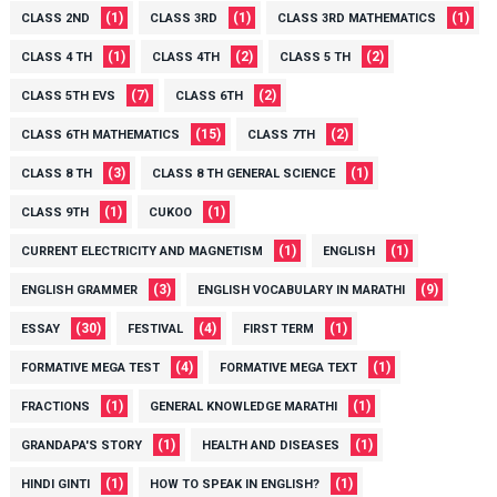
(1)
(1)
(1)
CLASS 2ND
CLASS 3RD
CLASS 3RD MATHEMATICS
(1)
(2)
(2)
CLASS 4 TH
CLASS 4TH
CLASS 5 TH
(7)
(2)
CLASS 5TH EVS
CLASS 6TH
(15)
(2)
CLASS 6TH MATHEMATICS
CLASS 7TH
(3)
(1)
CLASS 8 TH
CLASS 8 TH GENERAL SCIENCE
(1)
(1)
CLASS 9TH
CUKOO
(1)
(1)
CURRENT ELECTRICITY AND MAGNETISM
ENGLISH
(3)
(9)
ENGLISH GRAMMER
ENGLISH VOCABULARY IN MARATHI
(30)
(4)
(1)
ESSAY
FESTIVAL
FIRST TERM
(4)
(1)
FORMATIVE MEGA TEST
FORMATIVE MEGA TEXT
(1)
(1)
FRACTIONS
GENERAL KNOWLEDGE MARATHI
(1)
(1)
GRANDAPA'S STORY
HEALTH AND DISEASES
(1)
(1)
HINDI GINTI
HOW TO SPEAK IN ENGLISH?