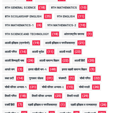
(18)
(10)
8TH GENERAL SCIENCE
8TH MATHEMATICS
(25)
(11)
8TH SCOLARSHIP ENGLISH
9TH ENGLISH
(6)
(10)
9TH MATHEMATICS-1
9TH MATHEMATICS-2
(18)
(1)
9TH SCIENCE AND TECHNOLOGY
आंतरराष्ट्रीय समस्या
(19)
(21)
आठवी इतिहास (प्रश्नोत्तरे)
आठवी इतिहास व नागरिकशास्त्र
(14)
(11)
(23)
आठवी गणित
आठवी भूगोल
आठवी मराठी
(26)
(22)
(20)
आठवी शिष्यवृत्ती भाषा
आठवी सामान्य विज्ञान
आठवीं हिंदी
(3)
(48)
(5)
आपले सण
इयत्ता पहिली भाग-१
इयत्ता सहावी सामान्य विज्ञान
(14)
(31)
(1)
(22)
कक्षा छटी
गुणाकार सोडवा
चंपाषष्टी
चौथी गणित
(21)
(15)
(26)
चौथी परिसर अभ्यास-१
चौथी परिसर अभ्यास-२
चौथी मराठी
(18)
(25)
(29)
तिसरी गणित
तिसरी परिसर अभ्यास
तिसरी मराठी
(7)
(1)
(26)
दसवीं हिंदी
दहावी इतिहास व नागरिकशास्त्र
दहावी इतिहास व राज्यशास्त्र