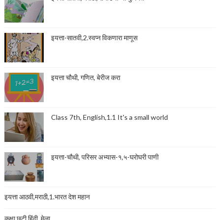
इयत्ता-सातवी,2.स्वप्न विकणारा माणूस
इयत्ता चौथी, गणित, बेरीज करा
Class 7th, English,1.1 It's a small world
इयत्ता-चौथी, परिसर अभ्यास-१,५-घरोघरी पाणी
इयत्ता आठवी,मराठी,1.भारत देश महान
कक्षा छटी,हिंदी, मेला