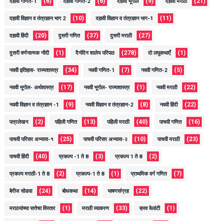
(6)
(6)
(9)
(21)
दहावी गणित-1
दहावी गणित-2
दहावी भूगोल
दहावी मराठी
(10)
(11)
दहावी विज्ञान व तंत्रज्ञान भाग 2
दहावी विज्ञान व तंत्रज्ञान भाग-1
(20)
(37)
(27)
दहावी हिंदी
दुसरी गणित
दुसरी मराठी
(1)
(278)
(1)
दुसरी वर्णनात्मक नोंदी
दैनंदिन शालेय परिपाठ
दो लघुकथाएँ
(34)
(7)
(5)
नववी इतिहास- राज्यशास्त्र
नववी गणित-1
नववी गणित-2
(17)
(1)
(22)
नववी भूगोल- अर्थशास्त्र
नववी भूगोल- राज्यशास्त्र
नववी मराठी
(9)
(8)
(22)
नववी विज्ञान व तंत्रज्ञान -1
नववी विज्ञान व तंत्रज्ञान-2
नववी हिंदी
(2)
(13)
(40)
(16)
पत्रलेखन
पहिली गणित
पहिली मराठी
पाचवी गणित
(25)
(10)
(23)
पाचवी परिसर अभ्यास-१
पाचवी परिसर अभ्यास-२
पाचवी मराठी
(40)
(3)
(2)
पाचवी हिंदी
प्रकल्प -1 ते 8
प्रकल्प 1 ते 8
(2)
(1)
(7)
प्रकल्प मराठी-1 ते 8
प्रकल्प-1 ते 8
प्राथमिक वर्ग गणित
(24)
(14)
(22)
बेरीज सोडवा
बोधकथा
भाषणसंग्रह
(1)
(33)
(1)
मराठयांच्या सत्तेचा विस्तार
मराठी व्याकरण
ऱ्हस्व वेलांटी