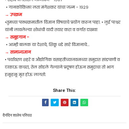
• गानकोकिळा लता मंगेशकर यांचा जन्म - १९२९
→ उपक्रम
•तुमच्या पाठ्यक्रमातील विज्ञान विषयाचे प्रयोग करून पाहा. • लुई पाश्वर
यांनी लावलेल्या शोधांची यादी तयार करा व वर्गात दाखवा
→ समूहगान -
• आम्ही बालक या देशाचे, शिकू धडे सारे विज्ञानाचे...
→ सामान्यज्ञान
• पर्यावरण शहरे व औद्योगिक वसाहतींच्याजवळच्या समुद्रात सांडपाणी व
टाकाऊ कचरा, तेल सोडले गेल्याने प्रदूषण होऊन समुद्राचा तो भाग
हळूहळू मृत होऊ लागतो.
Share This:
दैनंदिन शालेय परिपाठ