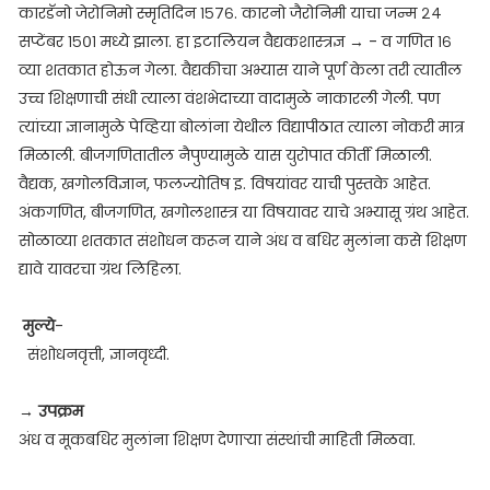
कारडॅनो जेरोनिमो स्मृतिदिन १५७६. कारनो जैरोनिमी याचा जन्म २४
सप्टेंबर १५०१ मध्ये झाला. हा इटालियन वैद्यकशास्त्रज्ञ → - व गणित १६
व्या शतकात होऊन गेला. वैद्यकीचा अभ्यास याने पूर्ण केला तरी त्यातील
उच्च शिक्षणाची संधी त्याला वंशभेदाच्या वादामुळे नाकारली गेली. पण
त्यांच्या ज्ञानामुळे पेव्हिया बोलांना येथील विद्यापीठात त्याला नोकरी मात्र
मिळाली. बीजगणितातील नैपुण्यामुळे यास युरोपात कीर्ती मिळाली.
वैद्यक, खगोलविज्ञान, फलज्योतिष इ. विषयांवर याची पुस्तके आहेत.
अंकगणित, बीजगणित, खगोलशास्त्र या विषयावर याचे अभ्यासू ग्रंथ आहेत.
सोळाव्या शतकात संशोधन करून याने अंध व बधिर मुलांना कसे शिक्षण
द्यावे यावरचा ग्रंथ लिहिला.
मुल्ये
-
संशोधनवृत्ती, ज्ञानवृध्दी.
→
उपक्रम
अंध व मूकबधिर मुलांना शिक्षण देणाऱ्या संस्थांची माहिती मिळवा.