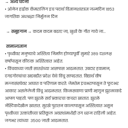
→
अन्य घटना
• ऑनेज हाईक कॅमरालिंग इच पदार्थ विज्ञानशास्त्रज्ञ जन्मदिन १८५३
जागतिक अंधश्रद्धा निर्मूलन दिन
→
समूहगान
→ कदम कदम बढाए जा, खुशी के गीत गाये जा...
सामान्यज्ञान
• पृथ्वीवर मनुष्याचे अस्तित्व निर्माण होण्यापूर्वी सुमारे ३८९ दशलक्ष
वर्षापासून कीटक अस्तित्वात आहेत.
• विंचवाच्या जाती सातशेच्या आसपास आढळतात. उबदार हवामान,
दगडगोट्यांचा खडबडीत प्रदेश येथे विंचू सापडतात. विद्यार्थ वीष
मज्जासंस्थेवर आघात व परिणाम करते. जेमतेम इंचभरापासून ते फूटभर
आकार असलेलेज़ी विंचू आढळतात. किळसवाणा प्राणी म्हणून झुरळाकडे
आपण पाहतो. पण झुरळे सर्व प्रकारचा कचरा खातात. झुरळे
नॅस्टिकदेखील खातात. सुरखे पुरातन कालापासून अस्तित्वात असून
पृथ्वीच्या उत्कांतीच्या प्रतिकूल अवस्थांमध्येही तग धरून राहिली आहेत.
जगभर त्यांच्या ३५०० जाती आढळतात.