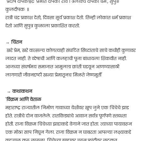
प्रदोषे दीपकश्चंद्रः प्रभाते दीपकों रवि । त्रैलोक्ये दीपको धर्मः, सुपुत्रः
कुलदीपकः ॥
रात्री चंद्र प्रकाश देतो, दिवसा सूर्य प्रकाश देतो. तिन्ही लोकांत धर्म प्रकाश
देतो आणि सुपुत्र कुळाला प्रकाशित करतो.
→
चिंतन
खरे प्रेम, खरे वात्सल्य कोणत्याही संघटित सिध्दांताचे साचे कधीही कुणावर
लादत नाही. ते व्देषाची आणि कलहाची पूजा बांधायला शिकवीत नाही.
आजच्या संघर्षमय समाजात आमूलाग्र क्रांती घडवून आणण्यासाठी
लागणारी जीवनदृष्टी खन्या प्रेमातूनच मिळते जेष्णमूर्ती
→
कथाकथन
'
विक्रम आणि वेताळ
महाराष्ट्र राज्यातील निमोण गावाच्या येशीवर खूप जुने एक चिंचेचे झाड
होते. रात्रीचे दोन वाजलेले. रातकिड्यांचे आवाज सर्वत्र पूर्णपणे स्तब्धता
होती. राजा विक्रम चिंचेच्या झाडाकडे वेगाने जात होता. त्याच्या पायावरून
एक मोठा साप निघून गेला. राजा विक्रम न घाबरता आपल्या लक्ष्याकडे
वाटचाल करू लागला. चिंचेच्या झाडावर चढून फांदीवर लटकत