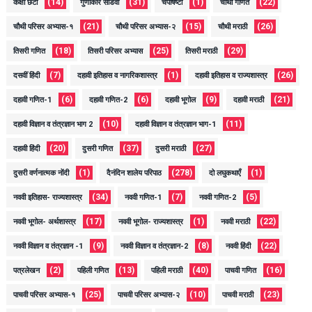
(14)
(31)
(1)
(22)
कक्षा छटी
गुणाकार सोडवा
चंपाषष्टी
चौथी गणित
(21)
(15)
(26)
चौथी परिसर अभ्यास-१
चौथी परिसर अभ्यास-२
चौथी मराठी
(18)
(25)
(29)
तिसरी गणित
तिसरी परिसर अभ्यास
तिसरी मराठी
(7)
(1)
(26)
दसवीं हिंदी
दहावी इतिहास व नागरिकशास्त्र
दहावी इतिहास व राज्यशास्त्र
(6)
(6)
(9)
(21)
दहावी गणित-1
दहावी गणित-2
दहावी भूगोल
दहावी मराठी
(10)
(11)
दहावी विज्ञान व तंत्रज्ञान भाग 2
दहावी विज्ञान व तंत्रज्ञान भाग-1
(20)
(37)
(27)
दहावी हिंदी
दुसरी गणित
दुसरी मराठी
(1)
(278)
(1)
दुसरी वर्णनात्मक नोंदी
दैनंदिन शालेय परिपाठ
दो लघुकथाएँ
(34)
(7)
(5)
नववी इतिहास- राज्यशास्त्र
नववी गणित-1
नववी गणित-2
(17)
(1)
(22)
नववी भूगोल- अर्थशास्त्र
नववी भूगोल- राज्यशास्त्र
नववी मराठी
(9)
(8)
(22)
नववी विज्ञान व तंत्रज्ञान -1
नववी विज्ञान व तंत्रज्ञान-2
नववी हिंदी
(2)
(13)
(40)
(16)
पत्रलेखन
पहिली गणित
पहिली मराठी
पाचवी गणित
(25)
(10)
(23)
पाचवी परिसर अभ्यास-१
पाचवी परिसर अभ्यास-२
पाचवी मराठी