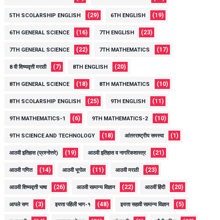
(29)
(19)
5TH SCOLARSHIP ENGLISH
6TH ENGLISH
(16)
(23)
6TH GENERAL SCIENCE
7TH ENGLISH
(22)
(17)
7TH GENERAL SCIENCE
7TH MATHEMATICS
(7)
(20)
8 वी शिष्यवृत्ती मराठी
8TH ENGLISH
(18)
(10)
8TH GENERAL SCIENCE
8TH MATHEMATICS
(25)
(11)
8TH SCOLARSHIP ENGLISH
9TH ENGLISH
(6)
(10)
9TH MATHEMATICS-1
9TH MATHEMATICS-2
(18)
(1)
9TH SCIENCE AND TECHNOLOGY
आंतरराष्ट्रीय समस्या
(19)
(21)
आठवी इतिहास (प्रश्नोत्तरे)
आठवी इतिहास व नागरिकशास्त्र
(14)
(11)
(23)
आठवी गणित
आठवी भूगोल
आठवी मराठी
(26)
(22)
(20)
आठवी शिष्यवृत्ती भाषा
आठवी सामान्य विज्ञान
आठवीं हिंदी
(3)
(48)
(5)
आपले सण
इयत्ता पहिली भाग-१
इयत्ता सहावी सामान्य विज्ञान