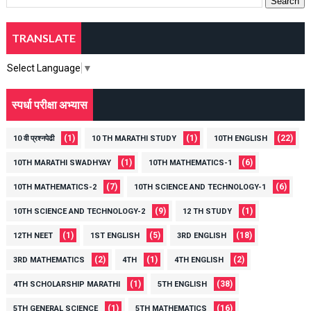
TRANSLATE
Select Language
▼
स्पर्धा परीक्षा अभ्यास
(1)
(1)
(22)
10 वी प्रश्नपेढी
10 TH MARATHI STUDY
10TH ENGLISH
(1)
(6)
10TH MARATHI SWADHYAY
10TH MATHEMATICS-1
(7)
(6)
10TH MATHEMATICS-2
10TH SCIENCE AND TECHNOLOGY-1
(9)
(1)
10TH SCIENCE AND TECHNOLOGY-2
12 TH STUDY
(1)
(5)
(18)
12TH NEET
1ST ENGLISH
3RD ENGLISH
(2)
(1)
(2)
3RD MATHEMATICS
4TH
4TH ENGLISH
(1)
(38)
4TH SCHOLARSHIP MARATHI
5TH ENGLISH
(1)
(16)
5TH GENERAL SCIENCE
5TH MATHEMATICS