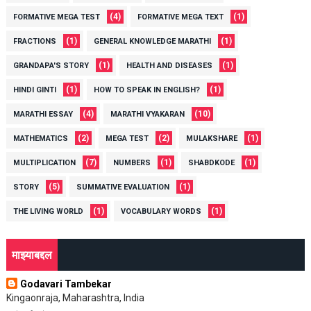
(4)
(1)
FORMATIVE MEGA TEST
FORMATIVE MEGA TEXT
(1)
(1)
FRACTIONS
GENERAL KNOWLEDGE MARATHI
(1)
(1)
GRANDAPA'S STORY
HEALTH AND DISEASES
(1)
(1)
HINDI GINTI
HOW TO SPEAK IN ENGLISH?
(4)
(10)
MARATHI ESSAY
MARATHI VYAKARAN
(2)
(2)
(1)
MATHEMATICS
MEGA TEST
MULAKSHARE
(7)
(1)
(1)
MULTIPLICATION
NUMBERS
SHABDKODE
(5)
(1)
STORY
SUMMATIVE EVALUATION
(1)
(1)
THE LIVING WORLD
VOCABULARY WORDS
माझ्याबद्दल
Godavari Tambekar
Kingaonraja, Maharashtra, India