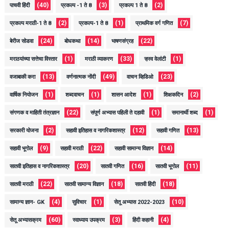
(40)
(3)
(2)
पाचवी हिंदी
प्रकल्प -1 ते 8
प्रकल्प 1 ते 8
(2)
(1)
(7)
प्रकल्प मराठी-1 ते 8
प्रकल्प-1 ते 8
प्राथमिक वर्ग गणित
(24)
(14)
(22)
बेरीज सोडवा
बोधकथा
भाषणसंग्रह
(1)
(33)
(1)
मराठयांच्या सत्तेचा विस्तार
मराठी व्याकरण
ऱ्हस्व वेलांटी
(13)
(49)
(23)
वजाबाकी करा
वर्णनात्मक नोंदी
वाचन व्हिडिओ
(1)
(1)
(1)
(2)
वार्षिक नियोजन
शब्दवाचन
शासन आदेश
शिक्षकदिन
(22)
(1)
(1)
संगणक व माहिती तंत्रज्ञान
संपूर्ण अभ्यास पहिली ते दहावी
समानार्थी शब्द
(2)
(12)
(13)
सरकारी योजना
सहावी इतिहास व नागरिकशास्त्र
सहावी गणित
(9)
(22)
(14)
सहावी भूगोल
सहावी मराठी
सहावी सामान्य विज्ञान
(20)
(16)
(11)
सातवी इतिहास व नागरिकशास्त्र
सातवी गणित
सातवी भूगोल
(22)
(18)
(18)
सातवी मराठी
सातवी सामान्य विज्ञान
सातवी हिंदी
(4)
(1)
(10)
सामान्य ज्ञान- GK
सुविचार
सेतू अभ्यास 2022-2023
(60)
(3)
(4)
सेतू अभ्यासक्रम
स्वाध्याय उपक्रम
हिंदी कहानी