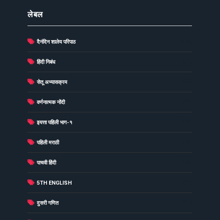
लेबल
दैनंदिन शालेय परिपाठ
(278)
(73)
हिंदी निबंध
(60)
सेतू अभ्यासक्रम
(49)
वर्णनात्मक नोंदी
(48)
इयत्ता पहिली भाग-१
(40)
पहिली मराठी
(40)
पाचवी हिंदी
(38)
5TH ENGLISH
(37)
दुसरी गणित