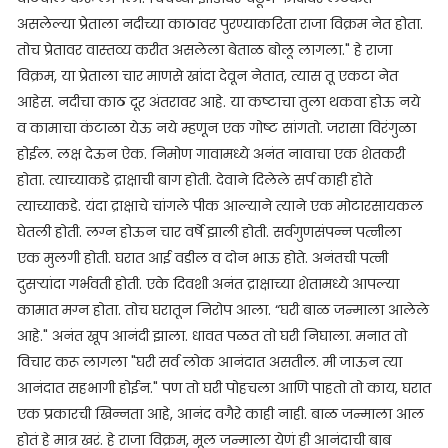
असलेल्या प्रेताला नदीच्या काठावर पुरण्याकरिता राजा विक्रम नेत होता.
तोच प्रेतावर वास्तव्य करीत असलेला बेताळ बोलू लागला." हे राजा
विक्रम, या प्रेताला चार माणसे खांदा देवून नेतात, त्यास तू एकटा नेत
आहेस. नदीचा काठ दूर अंतरावर आहे. या कष्टाचा तुला थकवा होऊ नये
व कामाचा कंटाळा येऊ नये म्हणून एक गोष्ट सांगतो. जरासा विरंगुळा
होईल. लक्ष देऊन ऐक. निमोण गावामध्ये अनंत नावाचा एक शेतकरी
होता. त्याच्याकडे द्राक्षाची बाग होती. देवाने दिलेले सर्प काही होते
त्याच्याकडे. यंदा द्राक्षाचे चांगले पीक आल्याने त्याने एक मोटारसायकल
घेतली होती. लग्न होऊन चार वर्षे झाली होती. सर्वगुणसंपन्न पत्नीला
एक मुलगी होती. घरात आई वडील व दोन भाऊ होते. अनंतची पत्नी
दुसऱ्यांदा गर्भवती होती. एके दिवशी अनंत द्राक्षाच्या शेतामध्ये आपल्या
कामात मग्न होता. तोच घरातून निरोप आला. “घरी बाळ जन्माला आलेले
आहे." अनंत खूप आनंदी झाला. धावत पळत तो घरी निघाला. मनात तो
विचार करू लागला "घरी सर्व लोक आनंदात असतील. मी जाऊन त्या
आनंदात सहभागी होईन." पण तो घरी पोहचला आणि पाहतो तो काय, घरात
एक प्रकारची खिन्नता आहे, आनंद वगैरे काही नाही. बाळ जन्माला आल
होतं हे मात्र खरं. हे राजा विक्रम, मूल जन्माला येणं ही आनंदाची बाब