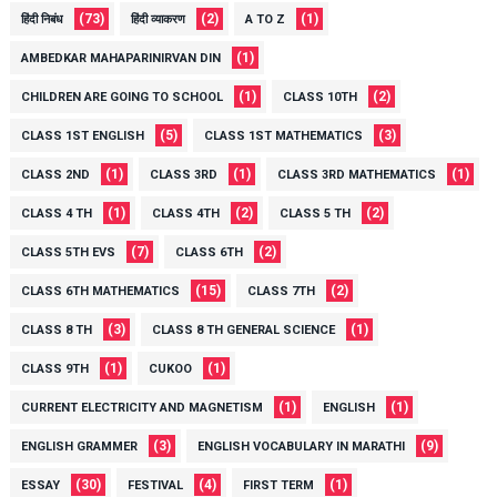
(73)
(2)
(1)
हिंदी निबंध
हिंदी व्याकरण
A TO Z
(1)
AMBEDKAR MAHAPARINIRVAN DIN
(1)
(2)
CHILDREN ARE GOING TO SCHOOL
CLASS 10TH
(5)
(3)
CLASS 1ST ENGLISH
CLASS 1ST MATHEMATICS
(1)
(1)
(1)
CLASS 2ND
CLASS 3RD
CLASS 3RD MATHEMATICS
(1)
(2)
(2)
CLASS 4 TH
CLASS 4TH
CLASS 5 TH
(7)
(2)
CLASS 5TH EVS
CLASS 6TH
(15)
(2)
CLASS 6TH MATHEMATICS
CLASS 7TH
(3)
(1)
CLASS 8 TH
CLASS 8 TH GENERAL SCIENCE
(1)
(1)
CLASS 9TH
CUKOO
(1)
(1)
CURRENT ELECTRICITY AND MAGNETISM
ENGLISH
(3)
(9)
ENGLISH GRAMMER
ENGLISH VOCABULARY IN MARATHI
(30)
(4)
(1)
ESSAY
FESTIVAL
FIRST TERM