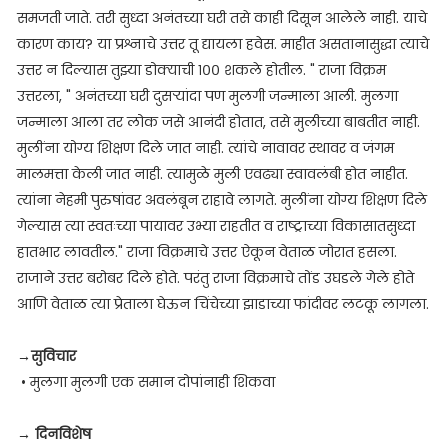
समजती जाते. तरी सुध्दा अनंतच्या घरी तसे काही दिसून आलेले नाही. याचे
कारण काय? या प्रश्नाचे उत्तर तू द्यायला हवेस. माहीत असतानासुद्धा त्याचे
उत्तर न दिल्यास तुझ्या डोक्याची १०० शकले होतील. " राजा विक्रम
उत्तरला, " अनंतच्या घरी दुसऱ्यांदा पण मुलगी जन्माला आली. मुलगा
जन्माला आला तर लोक जसे आनंदी होतात, तसे मुलीच्या बाबतीत नाही.
मुलींना योग्य शिक्षण दिले जात नाही. त्यांचे नावावर स्थावर व जंगम
मालमत्ता केली जात नाही. त्यामुळे मुली एवढ्या स्वावलंबी होत नाहीत.
त्यांना नेहमी पुरुषांवर अवलंबून राहावे लागते. मुलींना योग्य शिक्षण दिले
गेल्यास त्या स्वतःच्या पायावर उभ्या राहतीत व राष्ट्राच्या विकासातसुध्दा
हातभार लावतील." राजा विक्रमाचे उत्तर ऐकून वेताळ जोरात हसला.
राजाने उत्तर बरोबर दिले होते. परंतु राजा विक्रमाचे तोंड उघडले गेले होते
आणि वेताळ त्या प्रेताला घेऊन चिंचेच्या झाडाच्या फांदीवर लटकू लागला.
→
सुविचार
• मुलगा मुलगी एक समान दोपांनाही शिकवा
→
दिनविशेष