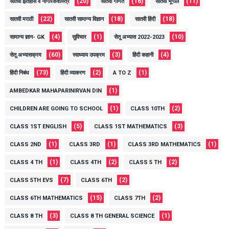
(20)
(16)
(11)
सातवी इतिहास व नागरिकशास्त्र
सातवी गणित
सातवी भूगोल
(22)
(18)
(18)
सातवी मराठी
सातवी सामान्य विज्ञान
सातवी हिंदी
(4)
(1)
(10)
सामान्य ज्ञान- GK
सुविचार
सेतू अभ्यास 2022-2023
(60)
(3)
(4)
सेतू अभ्यासक्रम
स्वाध्याय उपक्रम
हिंदी कहानी
(73)
(2)
(1)
हिंदी निबंध
हिंदी व्याकरण
A TO Z
(1)
AMBEDKAR MAHAPARINIRVAN DIN
(1)
(2)
CHILDREN ARE GOING TO SCHOOL
CLASS 10TH
(5)
(3)
CLASS 1ST ENGLISH
CLASS 1ST MATHEMATICS
(1)
(1)
(1)
CLASS 2ND
CLASS 3RD
CLASS 3RD MATHEMATICS
(1)
(2)
(2)
CLASS 4 TH
CLASS 4TH
CLASS 5 TH
(7)
(2)
CLASS 5TH EVS
CLASS 6TH
(15)
(2)
CLASS 6TH MATHEMATICS
CLASS 7TH
(3)
(1)
CLASS 8 TH
CLASS 8 TH GENERAL SCIENCE