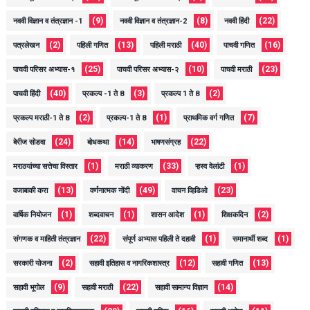
(9)
(8)
(22)
नववी विज्ञान व तंत्रज्ञान -1
नववी विज्ञान व तंत्रज्ञान-2
नववी हिंदी
(2)
(13)
(40)
(16)
पत्रलेखन
पहिली गणित
पहिली मराठी
पाचवी गणित
(25)
(10)
(23)
पाचवी परिसर अभ्यास-१
पाचवी परिसर अभ्यास-२
पाचवी मराठी
(40)
(3)
(2)
पाचवी हिंदी
प्रकल्प -1 ते 8
प्रकल्प 1 ते 8
(2)
(1)
(7)
प्रकल्प मराठी-1 ते 8
प्रकल्प-1 ते 8
प्राथमिक वर्ग गणित
(24)
(14)
(22)
बेरीज सोडवा
बोधकथा
भाषणसंग्रह
(1)
(33)
(1)
मराठयांच्या सत्तेचा विस्तार
मराठी व्याकरण
ऱ्हस्व वेलांटी
(13)
(49)
(23)
वजाबाकी करा
वर्णनात्मक नोंदी
वाचन व्हिडिओ
(1)
(1)
(1)
(2)
वार्षिक नियोजन
शब्दवाचन
शासन आदेश
शिक्षकदिन
(22)
(1)
(1)
संगणक व माहिती तंत्रज्ञान
संपूर्ण अभ्यास पहिली ते दहावी
समानार्थी शब्द
(2)
(12)
(13)
सरकारी योजना
सहावी इतिहास व नागरिकशास्त्र
सहावी गणित
(9)
(22)
(14)
सहावी भूगोल
सहावी मराठी
सहावी सामान्य विज्ञान