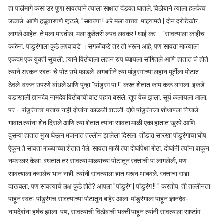
हा पाठीमागे कसा उर पूणा सावत्याने त्याला साक्षात दंडवत घातले. विठोबाने त्याला हलकेच
उठवले. आणि हळूवारपणे म्हटले, "सावत्या ! अरे मला वाचव. माझ्यामते | दोन दरोडेखोर
लागले आहेत. ते मला मारतील. मला कुठेतरी लपव लवकर ! घाई कर.... 'सावत्याला काहीच
कळेना. पांडुरंगाला कुठे लपवावडे । सगळीकडे तर तो भरून आहे, पण सावता माळ्याला
एकदम एक युक्ती सुचली. त्याने विठोबाला लहान रुप घ्यायला सांगितले आणि हातात जे होते
त्याने सरकन स्वतः चे पोट उभे फाडले. लगबगीने त्या पांडुरंगाच्या लहान मूर्तीला पोटात
ठेवले. वरून उपरणे बांधले आणि पुन्हा "पांडुरंग पा !" करत शेतात काम करू लागला. इकडे
वडाखाली ज्ञानदेव नामदेव विठोबाची वाट पहात बसले. खूप वेळ झाला. सूर्य कलायला आला;
पर - पांडुरंगाचा पत्ताच नाही दोघांना काळजी वाटली. दोघे पांडुरंगाला शोधायला निघाले.
गावात त्यांना शेत दिसले आणि त्या शेतात त्यांना सावता माळी एका हातात खुरपे आणि
दुसऱ्या हातात मुळा घेऊन भजनात तल्लीन झालेला दिसला. तोंडात सारखा पांडुरंगाचा घोष
ऐकून ते सावता माळ्याच्चा शेतात गेले. सावता माळी त्या दोघांपेक्षा मोठा. दोघांनी त्यांना वाकून
नमस्कार केला. बघतात तर सावत्या माळ्याच्या पोटातून रक्ताची पा लागलेली, पण
सावत्याला कसलेच भान नाही. त्यांनी सावत्याला हात धरून थांबवले. रक्ताचा सडा
दाखवला, पण सावत्याचे लक्ष कुठे होते? आपला "पांडुरंग | पांडुरंग !! " करतोय. ती तल्लीनता
पाहून स्वतः पांडुरंगच सावत्याच्या पोटातून बाहेर आला. पांडुरंगाला पाहून ज्ञानदेव-
नामदेवांना हर्षच झाला. पण, सावत्याची विठोबाची भक्ती पाहून त्यांनी सावत्याला साष्टांग