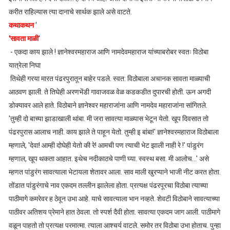
करीत राहिल्यास त्या दानाचे सार्थक झाले असे वाटते.
कथाकथन
'
'सावता माळी
'
- एकदा काय झाले ! ज्ञानेश्वरमहाराज आणि नामदेवमहाराज यांच्याबरोबर स्वतः विठोबा
यात्रेला निघा
तिथेही गरया मारत पंढरपुरातून बाहेर पडले. स्वत: विठोबाला अचानक सावता माळ्याची
आठवण झाली. ते तिघेही अरणभेंडी गावाजवळ वेळ कडकडीत दुपारची होती. ऊन अगदी
डोक्यावर आले हाते. विठोबाने ज्ञानेश्वर महाराजांना आणि नामदेव महाराजांना सांगितले.
'तुम्ही दो बाच्या झाडाखाली थांबा. मी जरा सावत्या माळ्यास भेटून येतो. खूप दिवसात तो
पंढरपुरास आलाच नाही. काय झाले ते पाहून येतो. तुम्ही इ बांबा!' ज्ञानेश्वरमहाराज विठोबाला
म्हणाले, 'देवा! आम्ही दोघेही येतो की रे! आमची पण त्याची भेट झाली नाही रे !' पांडुरंग
म्हणाल, खूप थकता आहात. इथेच नदीकाठचे पाणी घ्या. स्वस्थ बसा. मी आलोच...' असे
म्हणत पांडुरंग सावत्याला भेटायला शेतावर आला. साव माली खुरप्याने भाजी नीट करत होता.
तोंडात पांडुरंगाचे नाव एकदम तल्लीन झालेला होता. प्रत्यक्ष पंढरपूरचा विठोबा त्याच्या
पाठीमागे कमरेवर ह ठेवून उभा आहे. याचे सावत्याला भान नव्हते. शेवटी विठोबाने सावत्याच्या
पाठीवर अतिशय प्रेमाने हात ठेवला. तो स्पर्श दैवी होता. सावत्या एकदम जाग आली. पाठीमागे
वळून पाहतो तो प्रत्यक्ष परमात्मा. त्याला आश्चर्य वाटले. समोर तर विठोबा उभा होताच. पुन्हा