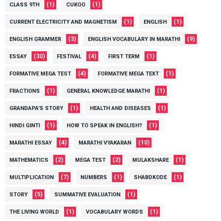
(1)
(1)
CLASS 9TH
CUKOO
(1)
(1)
CURRENT ELECTRICITY AND MAGNETISM
ENGLISH
(3)
(9)
ENGLISH GRAMMER
ENGLISH VOCABULARY IN MARATHI
(30)
(4)
(1)
ESSAY
FESTIVAL
FIRST TERM
(4)
(1)
FORMATIVE MEGA TEST
FORMATIVE MEGA TEXT
(1)
(1)
FRACTIONS
GENERAL KNOWLEDGE MARATHI
(1)
(1)
GRANDAPA'S STORY
HEALTH AND DISEASES
(1)
(1)
HINDI GINTI
HOW TO SPEAK IN ENGLISH?
(4)
(10)
MARATHI ESSAY
MARATHI VYAKARAN
(2)
(2)
(1)
MATHEMATICS
MEGA TEST
MULAKSHARE
(7)
(1)
(1)
MULTIPLICATION
NUMBERS
SHABDKODE
(5)
(1)
STORY
SUMMATIVE EVALUATION
(1)
(1)
THE LIVING WORLD
VOCABULARY WORDS