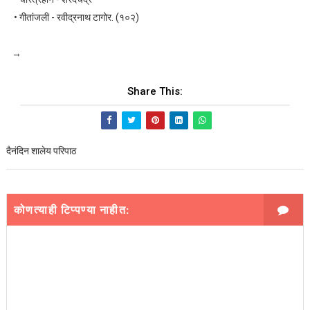
• गीतांजली - रवीद्रनाथ टागोर. (१०२)
→
Share This:
दैनंदिन शालेय परिपाठ
कोणत्याही टिप्पण्‍या नाहीत: