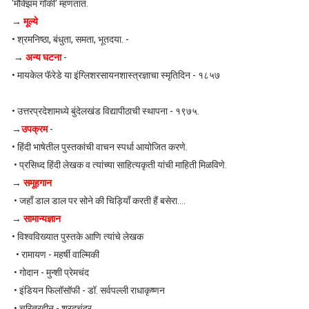
'मॅक्झिम गॉर्की' म्हणतात.
→
मूल्ये
• श्रमनिष्ठा, बंधुता, समता, भूतदया. -
→
अन्य घटना
-
• मायकेल फॅरेडे या इंग्लिशरसायनशास्त्रज्ञाचा स्मृतिदिन - १८५७
• उत्तरप्रदेशामध्ये बुंदेलखंड विद्यापीठाची स्थापना - १९७५.
→
उपक्रम
-
• हिंदी भाषेतील पुस्तकांची वाचन स्पर्धा आयोजित करणे.
• प्रसिध्द हिंदी लेखक व त्यांच्या साहित्यकृती यांची माहिती मिळविणे.
→
समूहगान
• जहाँ डाल डाल पर सोने की चिड़ियाँ करती हैं बसेरा....
→
सामान्यज्ञान
• विश्वविख्यात पुस्तके आणि त्यांचे लेखक
• रामायण - महर्षी वाल्मिकी
• गोदान - मुन्शी प्रेमचंद
• इंडियन फिलॉसॉफी - डॉ. सर्वपल्ली राधाकृष्णन
• चरित्रहीन - शरदचंद्र