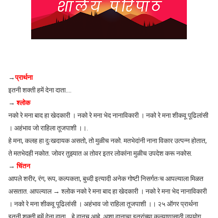
→
प्रार्थना
इतनी शक्ती हमें देना दाता....
→
श्लोक
नको रे मना बाद हा खेदकारी । नको रे मना भेद नानाविकारी । नको रे मना शीकवू पूढिलांसी
। अहंभाव जो राहिला तूजपाशी ।।.
हे मना, कलह हा दुःखदायक असतो, तो मुळीच नको. मतभेदांनी नाना विकार उत्पन्न होतात,
ते मतभेदही नकोत. जोवर तुझ्यात अ तोवर इतर लोकांना मुळीच उपदेश करू नकोस.
→
चिंतन
आपले शरीर, रंग, रूप, कल्पकता, बुध्दी इत्यादी अनेक गोष्टी निसर्गतःच आपल्याला मिळत
असतात. आपल्याल → श्लोक नको रे मना बाद हा खेदकारी । नको रे मना भेद नानाविकारी
। नको रे मना शीकवू पूढिलांसी । अहंभाव जो राहिला तूजपाशी ।। २५ ऑगर प्रार्थना
इतनी शक्ती हमें देना दाता... हे दानच आहे. अशा दानाचा इतरांच्या कल्याणासाठी उपयोग