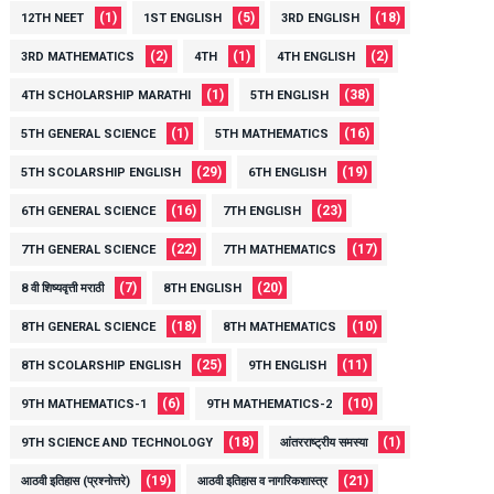
(1)
(5)
(18)
12TH NEET
1ST ENGLISH
3RD ENGLISH
(2)
(1)
(2)
3RD MATHEMATICS
4TH
4TH ENGLISH
(1)
(38)
4TH SCHOLARSHIP MARATHI
5TH ENGLISH
(1)
(16)
5TH GENERAL SCIENCE
5TH MATHEMATICS
(29)
(19)
5TH SCOLARSHIP ENGLISH
6TH ENGLISH
(16)
(23)
6TH GENERAL SCIENCE
7TH ENGLISH
(22)
(17)
7TH GENERAL SCIENCE
7TH MATHEMATICS
(7)
(20)
8 वी शिष्यवृत्ती मराठी
8TH ENGLISH
(18)
(10)
8TH GENERAL SCIENCE
8TH MATHEMATICS
(25)
(11)
8TH SCOLARSHIP ENGLISH
9TH ENGLISH
(6)
(10)
9TH MATHEMATICS-1
9TH MATHEMATICS-2
(18)
(1)
9TH SCIENCE AND TECHNOLOGY
आंतरराष्ट्रीय समस्या
(19)
(21)
आठवी इतिहास (प्रश्नोत्तरे)
आठवी इतिहास व नागरिकशास्त्र