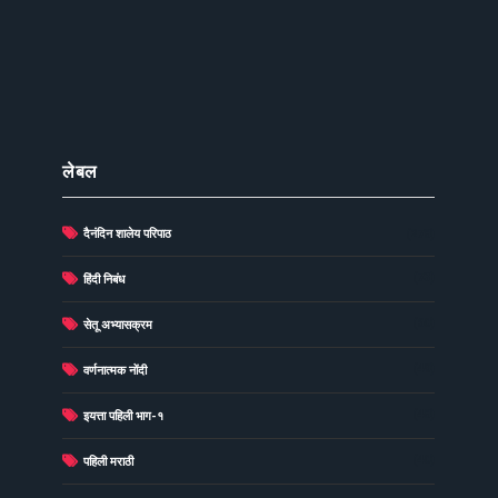
लेबल
दैनंदिन शालेय परिपाठ
(278)
(73)
हिंदी निबंध
(60)
सेतू अभ्यासक्रम
(49)
वर्णनात्मक नोंदी
(48)
इयत्ता पहिली भाग-१
(40)
पहिली मराठी