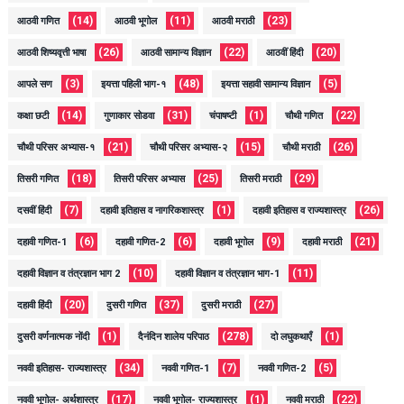
(14)
(11)
(23)
आठवी गणित
आठवी भूगोल
आठवी मराठी
(26)
(22)
(20)
आठवी शिष्यवृत्ती भाषा
आठवी सामान्य विज्ञान
आठवीं हिंदी
(3)
(48)
(5)
आपले सण
इयत्ता पहिली भाग-१
इयत्ता सहावी सामान्य विज्ञान
(14)
(31)
(1)
(22)
कक्षा छटी
गुणाकार सोडवा
चंपाषष्टी
चौथी गणित
(21)
(15)
(26)
चौथी परिसर अभ्यास-१
चौथी परिसर अभ्यास-२
चौथी मराठी
(18)
(25)
(29)
तिसरी गणित
तिसरी परिसर अभ्यास
तिसरी मराठी
(7)
(1)
(26)
दसवीं हिंदी
दहावी इतिहास व नागरिकशास्त्र
दहावी इतिहास व राज्यशास्त्र
(6)
(6)
(9)
(21)
दहावी गणित-1
दहावी गणित-2
दहावी भूगोल
दहावी मराठी
(10)
(11)
दहावी विज्ञान व तंत्रज्ञान भाग 2
दहावी विज्ञान व तंत्रज्ञान भाग-1
(20)
(37)
(27)
दहावी हिंदी
दुसरी गणित
दुसरी मराठी
(1)
(278)
(1)
दुसरी वर्णनात्मक नोंदी
दैनंदिन शालेय परिपाठ
दो लघुकथाएँ
(34)
(7)
(5)
नववी इतिहास- राज्यशास्त्र
नववी गणित-1
नववी गणित-2
(17)
(1)
(22)
नववी भूगोल- अर्थशास्त्र
नववी भूगोल- राज्यशास्त्र
नववी मराठी