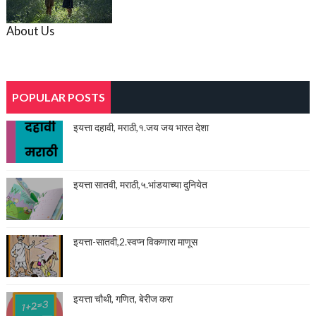
About Us
POPULAR POSTS
इयत्ता दहावी, मराठी,१.जय जय भारत देशा
इयत्ता सातवी, मराठी,५.भांडयाच्या दुनियेत
इयत्ता-सातवी,2.स्वप्न विकणारा माणूस
इयत्ता चौथी, गणित, बेरीज करा