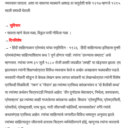
नमस्कार घातला. अशा या सावत्या माळ्याने आषाढ वा चतुर्दशी शके १२१७ म्हणजे १२९५
साली समाधी घेतली.
→
सुविचार
• सावता म्हणे केला मळा, विठ्ठल पायी गोविला गळा ।
→
दिनविशेष
→ • हिंदी साहित्यकार प्रेमचंद यांचा स्मृतिदिन - १९२६ : हिंदी साहित्याचा इतिहास मुन्शी
प्रेमचंदांच्या साहित्याशिवाय कध 1 पूर्ण होणार नाही. त्यांना 'उपन्यास सम्राट' असे
म्हणतात. त्यांचा जन्म ३१ जुलै १८८० रोजी काशी जवळील 'लमही' या खेड्यात झाला. एम.
झाल्यावर त्यांनी शिक्षणक्षेत्रात विविध व्यवसाय केले व अखेर असहकार चळवळीत पडले.
सरकारी नोकरी सोडून ते केवळ लेखन करू लागल कांदबरी या लेखनक्षेत्रात त्यांनी विशेष
प्रसिध्दी मिळविली. 'गबन' व 'गोदान' ह्या त्यांच्या प्रसिध्द कांदबऱ्यांवर व 'दो बैलोंकी कथा'
या त्यांच्या कथेवर चित्रपटही निघाले आहेत. 'वीर दुर्गादास सेवासदन, निर्मला, कायाकल्प,
प्रेमाश्रय' ह्या त्यांच्या काही गाजलेल्या कांदबऱ्या आहेत. शिवाय `प्रेमपूर्णिमा, प्रेमप्रचिती,
प्रेमतीर्थ, प्रेमद्वादशी, पाच फूल, नारी जीवनकी पहेलियाँ, मानससरोवर' वगैरे त्यांचे
कथासंग्रह प्रसिध्द आहेत. त्यांचा साहित्याचे जगातील विविध भाषातून अनुवाद झाले.
त्यांच्या साहित्यातून जीवनाचे वास्तव चित्रण मर्मभेदीपणाने होई, म्हणूनच त्यांना भारताचे