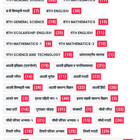
7TH GENERAL SCIENCE
7TH MATHEMATICS
(7)
(20)
8 वी शिष्यवृत्ती मराठी
8TH ENGLISH
(18)
(10)
8TH GENERAL SCIENCE
8TH MATHEMATICS
(25)
(11)
8TH SCOLARSHIP ENGLISH
9TH ENGLISH
(6)
(10)
9TH MATHEMATICS-1
9TH MATHEMATICS-2
(18)
(1)
9TH SCIENCE AND TECHNOLOGY
आंतरराष्ट्रीय समस्या
(19)
(21)
आठवी इतिहास (प्रश्नोत्तरे)
आठवी इतिहास व नागरिकशास्त्र
(14)
(11)
(23)
आठवी गणित
आठवी भूगोल
आठवी मराठी
(26)
(22)
(20)
आठवी शिष्यवृत्ती भाषा
आठवी सामान्य विज्ञान
आठवीं हिंदी
(3)
(48)
(5)
आपले सण
इयत्ता पहिली भाग-१
इयत्ता सहावी सामान्य विज्ञान
(14)
(31)
(1)
(22)
कक्षा छटी
गुणाकार सोडवा
चंपाषष्टी
चौथी गणित
(21)
(15)
(26)
चौथी परिसर अभ्यास-१
चौथी परिसर अभ्यास-२
चौथी मराठी
(18)
(25)
(29)
तिसरी गणित
तिसरी परिसर अभ्यास
तिसरी मराठी