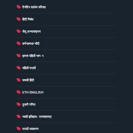
दैनंदिन शालेय परिपाठ
(278)
(73)
हिंदी निबंध
(60)
सेतू अभ्यासक्रम
(49)
वर्णनात्मक नोंदी
(48)
इयत्ता पहिली भाग-१
(40)
पहिली मराठी
(40)
पाचवी हिंदी
(38)
5TH ENGLISH
(37)
दुसरी गणित
(34)
नववी इतिहास- राज्यशास्त्र
(33)
मराठी व्याकरण