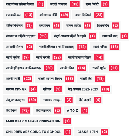
(1)
(33)
(1)
मराठयांच्या सत्तेचा विस्तार
मराठी व्याकरण
ऱ्हस्व वेलांटी
(13)
(49)
(23)
वजाबाकी करा
वर्णनात्मक नोंदी
वाचन व्हिडिओ
(1)
(1)
(1)
(2)
वार्षिक नियोजन
शब्दवाचन
शासन आदेश
शिक्षकदिन
(22)
(1)
(1)
संगणक व माहिती तंत्रज्ञान
संपूर्ण अभ्यास पहिली ते दहावी
समानार्थी शब्द
(2)
(12)
(13)
सरकारी योजना
सहावी इतिहास व नागरिकशास्त्र
सहावी गणित
(9)
(22)
(14)
सहावी भूगोल
सहावी मराठी
सहावी सामान्य विज्ञान
(20)
(16)
(11)
सातवी इतिहास व नागरिकशास्त्र
सातवी गणित
सातवी भूगोल
(22)
(18)
(18)
सातवी मराठी
सातवी सामान्य विज्ञान
सातवी हिंदी
(4)
(1)
(10)
सामान्य ज्ञान- GK
सुविचार
सेतू अभ्यास 2022-2023
(60)
(3)
(4)
सेतू अभ्यासक्रम
स्वाध्याय उपक्रम
हिंदी कहानी
(73)
(2)
(1)
हिंदी निबंध
हिंदी व्याकरण
A TO Z
(1)
AMBEDKAR MAHAPARINIRVAN DIN
(1)
(2)
CHILDREN ARE GOING TO SCHOOL
CLASS 10TH