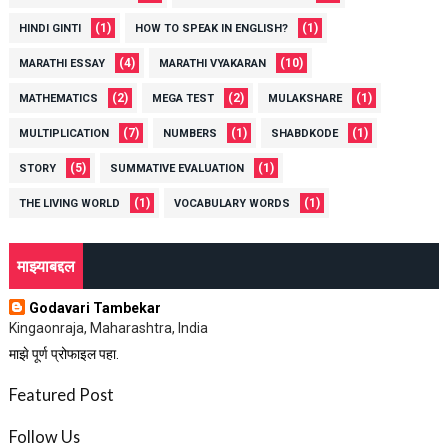
(1)
(1)
HINDI GINTI
HOW TO SPEAK IN ENGLISH?
(4)
(10)
MARATHI ESSAY
MARATHI VYAKARAN
(2)
(2)
(1)
MATHEMATICS
MEGA TEST
MULAKSHARE
(7)
(1)
(1)
MULTIPLICATION
NUMBERS
SHABDKODE
(5)
(1)
STORY
SUMMATIVE EVALUATION
(1)
(1)
THE LIVING WORLD
VOCABULARY WORDS
माझ्याबद्दल
Godavari Tambekar
Kingaonraja, Maharashtra, India
माझे पूर्ण प्रोफाइल पहा.
Featured Post
Follow Us