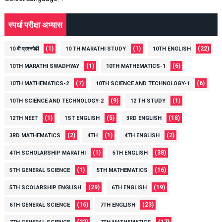
स्पर्धा परीक्षा अभ्यास
(1)
(1)
(22)
10 वी प्रश्नपेढी
10 TH MARATHI STUDY
10TH ENGLISH
(1)
(6)
10TH MARATHI SWADHYAY
10TH MATHEMATICS-1
(7)
(6)
10TH MATHEMATICS-2
10TH SCIENCE AND TECHNOLOGY-1
(9)
(1)
10TH SCIENCE AND TECHNOLOGY-2
12 TH STUDY
(1)
(5)
(18)
12TH NEET
1ST ENGLISH
3RD ENGLISH
(2)
(1)
(2)
3RD MATHEMATICS
4TH
4TH ENGLISH
(1)
(38)
4TH SCHOLARSHIP MARATHI
5TH ENGLISH
(1)
(16)
5TH GENERAL SCIENCE
5TH MATHEMATICS
(29)
(19)
5TH SCOLARSHIP ENGLISH
6TH ENGLISH
(16)
(23)
6TH GENERAL SCIENCE
7TH ENGLISH
(22)
(17)