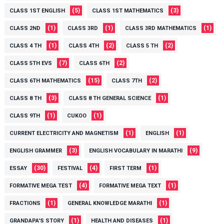
(5)
(3)
CLASS 1ST ENGLISH
CLASS 1ST MATHEMATICS
(1)
(1)
(1)
CLASS 2ND
CLASS 3RD
CLASS 3RD MATHEMATICS
(1)
(2)
(2)
CLASS 4 TH
CLASS 4TH
CLASS 5 TH
(7)
(2)
CLASS 5TH EVS
CLASS 6TH
(15)
(2)
CLASS 6TH MATHEMATICS
CLASS 7TH
(3)
(1)
CLASS 8 TH
CLASS 8 TH GENERAL SCIENCE
(1)
(1)
CLASS 9TH
CUKOO
(1)
(1)
CURRENT ELECTRICITY AND MAGNETISM
ENGLISH
(3)
(9)
ENGLISH GRAMMER
ENGLISH VOCABULARY IN MARATHI
(30)
(4)
(1)
ESSAY
FESTIVAL
FIRST TERM
(4)
(1)
FORMATIVE MEGA TEST
FORMATIVE MEGA TEXT
(1)
(1)
FRACTIONS
GENERAL KNOWLEDGE MARATHI
(1)
(1)
GRANDAPA'S STORY
HEALTH AND DISEASES