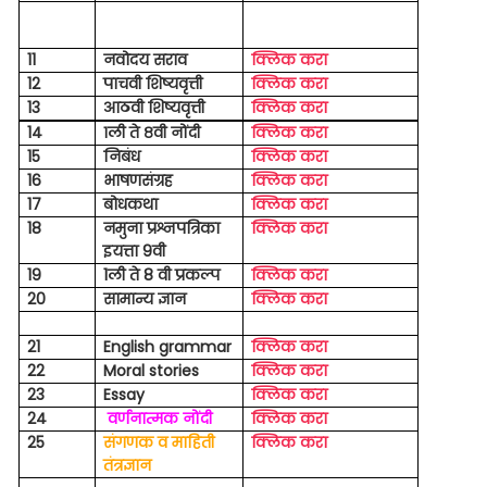
11
नवोदय सराव
क्लिक करा
12
पाचवी शिष्यवृत्ती
क्लिक करा
13
आठवी शिष्यवृत्ती
क्लिक करा
14
१ली ते ८वी नोंदी
क्लिक करा
15
निबंध
क्लिक करा
16
भाषणसंग्रह
क्लिक करा
17
बोधकथा
क्लिक करा
18
नमुना प्रश्नपत्रिका
क्लिक करा
इयत्ता 9वी
19
1ली ते 8 वी प्रकल्प
क्लिक करा
20
सामान्य ज्ञान
क्लिक करा
21
English grammar
क्लिक करा
22
Moral stories
क्लिक करा
23
Essay
क्लिक करा
24
वर्णनात्मक नोंदी
क्लिक करा
25
संगणक व माहिती
क्लिक करा
तंत्रज्ञान