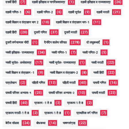
(7)
(1)
(26)
दसवीं हिंदी
दहावी इतिहास व नागरिकशास्त्र
दहावी इतिहास व राज्यशास्त्र
(6)
(6)
(9)
(21)
दहावी गणित-1
दहावी गणित-2
दहावी भूगोल
दहावी मराठी
(10)
(11)
दहावी विज्ञान व तंत्रज्ञान भाग 2
दहावी विज्ञान व तंत्रज्ञान भाग-1
(20)
(37)
(27)
दहावी हिंदी
दुसरी गणित
दुसरी मराठी
(1)
(278)
(1)
दुसरी वर्णनात्मक नोंदी
दैनंदिन शालेय परिपाठ
दो लघुकथाएँ
(34)
(7)
(5)
नववी इतिहास- राज्यशास्त्र
नववी गणित-1
नववी गणित-2
(17)
(1)
(22)
नववी भूगोल- अर्थशास्त्र
नववी भूगोल- राज्यशास्त्र
नववी मराठी
(9)
(8)
(22)
नववी विज्ञान व तंत्रज्ञान -1
नववी विज्ञान व तंत्रज्ञान-2
नववी हिंदी
(2)
(13)
(40)
(16)
पत्रलेखन
पहिली गणित
पहिली मराठी
पाचवी गणित
(25)
(10)
(23)
पाचवी परिसर अभ्यास-१
पाचवी परिसर अभ्यास-२
पाचवी मराठी
(40)
(3)
(2)
पाचवी हिंदी
प्रकल्प -1 ते 8
प्रकल्प 1 ते 8
(2)
(1)
(7)
प्रकल्प मराठी-1 ते 8
प्रकल्प-1 ते 8
प्राथमिक वर्ग गणित
(24)
(14)
(22)
बेरीज सोडवा
बोधकथा
भाषणसंग्रह