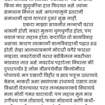
किंवा मंद झुळुकीचा हात फिरवत असे. त्यांना
समाधान मिळत असे. आपल्यामुळे इतरांनी
समाधानी व्हावं यापरतं दुसरं सुख नाही.
एकदा माझ्या सावलीत लग्नाची वरात
थांबली होती. नवरा मुलगा चुणचुणीत होता, पण
वयानं फार लहान होता. कदाचित तो बालविवाह
असावा. कारण त्याकाळी बालविवाहाची पद्धत रुढ
होती. तेव्हा आजच्याप्रमाणे मोटारी वगैरे फारशा
नव्हत्या. नवरदेवाची वरात बंडीबैलानं नवरीच्या
मांडवात जात असे. नवरदेव पहाटेला निघाला की
दुपारपर्यंत हे लोक वीसपंचेवीस किलोमीटर
पोचायचे. मग एखादी विहीर व झाड पाहून उतरायचे.
बेसन, भाकरी असा स्वयंपाक रांधायचे. एखाद तास
विश्रांती घेतल्यावर परत लग्नस्थळाकडे निघायचे.
मला मोठी गंमत वाटायची. पण लहान मुलं मात्र
उगीचच पानं तोडायचे, फांद्या मोडायचे आणि कधी-