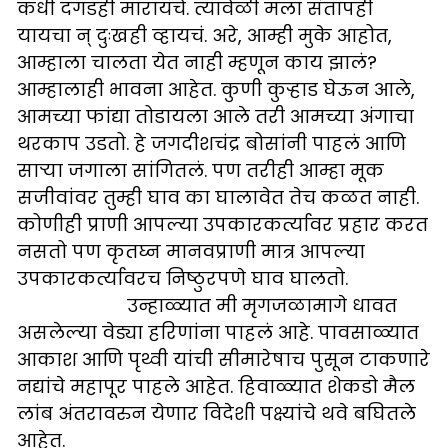
कधी दगडही मारायचे. त्यावेळी मला संतापही
यायचा न् दुःखही व्हायचं. अरे, आम्ही मुके आहोत,
आम्हाला चालता येत नाही म्हणून काय झालं?
आम्हालाही भावना आहेत. कुणी कुऱ्हाड घेऊन आले,
आमच्या फांद्या तोडायला आले तरी आमच्या अंगाचा
थरकाप उडतो. हे जगदीशचंद्र बोसांनी पाहलं आणि
साऱ्या जगाला सांगितलं. पण तरीही आम्हा मूक
सजीवांवर तुम्ही घाव का घालावेत तेच कळत नाही.
कोणीही प्राणी आपल्या उपकारकर्त्यावर प्रहार करत
नसतो पण कृतघ्न मानवप्राणी मात्र आपल्या
उपकारकर्त्यावरच निष्ठुरपणे घाव घालतो.
उन्हाळ्यात मी मृगजळामागे धावत
असलेल्या वेड्या हरिणांना पाहलं आहे. पावसाळ्यात
आकाश आणि पृथ्वी यांची सीमारेषाच पुसून टाकणारे
नद्यांचे महापूर पाहले आहेत. हिवाळ्यात शेकडो मैल
लांब अंतरावरुन येणार विदेशी पक्ष्यांचे थवे बघितले
आहेत.