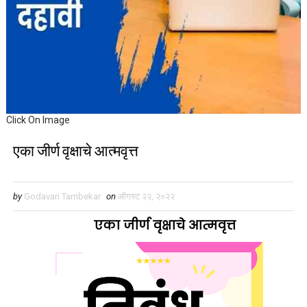
Click On Image
एका जीर्ण वृक्षाचे आत्मवृत्त
by
Godavari Tambekar
on
ऑगस्ट २२, २०२२
एका जीर्ण वृक्षाचे आत्मवृत्त