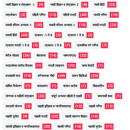
(9)
(8)
(22)
नववी विज्ञान व तंत्रज्ञान -1
नववी विज्ञान व तंत्रज्ञान-2
नववी हिंदी
(2)
(13)
(40)
(16)
पत्रलेखन
पहिली गणित
पहिली मराठी
पाचवी गणित
(25)
(10)
(23)
पाचवी परिसर अभ्यास-१
पाचवी परिसर अभ्यास-२
पाचवी मराठी
(40)
(3)
(2)
पाचवी हिंदी
प्रकल्प -1 ते 8
प्रकल्प 1 ते 8
(2)
(1)
(7)
प्रकल्प मराठी-1 ते 8
प्रकल्प-1 ते 8
प्राथमिक वर्ग गणित
(24)
(14)
(22)
बेरीज सोडवा
बोधकथा
भाषणसंग्रह
(1)
(33)
(1)
मराठयांच्या सत्तेचा विस्तार
मराठी व्याकरण
ऱ्हस्व वेलांटी
(13)
(49)
(23)
वजाबाकी करा
वर्णनात्मक नोंदी
वाचन व्हिडिओ
(1)
(1)
(1)
(2)
वार्षिक नियोजन
शब्दवाचन
शासन आदेश
शिक्षकदिन
(22)
(1)
(1)
संगणक व माहिती तंत्रज्ञान
संपूर्ण अभ्यास पहिली ते दहावी
समानार्थी शब्द
(2)
(12)
(13)
सरकारी योजना
सहावी इतिहास व नागरिकशास्त्र
सहावी गणित
(9)
(22)
(14)
सहावी भूगोल
सहावी मराठी
सहावी सामान्य विज्ञान
(20)
(16)
(11)
सातवी इतिहास व नागरिकशास्त्र
सातवी गणित
सातवी भूगोल