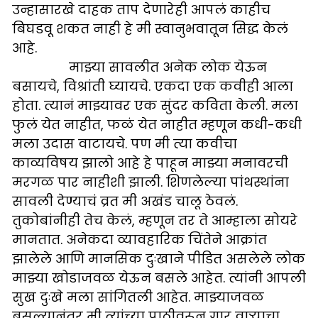
उन्हासारखे दाहक ताप देणारेही आपलं काहीच
बिघडवू शकत नाही हे मी स्वानुभवातून सिद्ध केलं
आहे.
माझ्या सावलीत अनेक लोक येऊन
बसायचे, विश्रांती घ्यायचे. एकदा एक कवीही आला
होता. त्यानं माझ्यावर एक सुंदर कविता केली. मला
फुलं येत नाहीत, फळं येत नाहीत म्हणून कधी-कधी
मला उदास वाटायचे. पण मी त्या कवीचा
काव्यविषय झालो आहे हे पाहून माझ्या मनावरची
मरगळ पार नाहीशी झाली. शिणलेल्या पांथस्थांना
सावली देण्याचं व्रत मी अखंड चालू ठेवलं.
तुकोबांनीही तेच केलं, म्हणून तर ते आम्हाला सोयरे
मानतात. अनेकदा व्यावहारिक चिंतेने आक्रांत
झालेले आणि मानसिक दुःखाने पीडित असलेले लोक
माझ्या खोडाजवळ येऊन बसले आहेत. त्यांनी आपली
सुख दुःखे मला सांगितली आहेत. माझ्याजवळ
बसल्यानंतर मी त्यांच्या पाठीवरून गार वाऱ्याचा