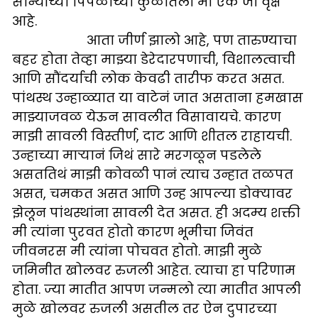
सोन्याच्या पिंपळाच्या कुळातला मी एक जी वृक्ष
आहे.
आता जीर्ण झालो आहे, पण तारुण्याचा
बहर होता तेव्हा माझ्या डेरेदारपणाची, विशालत्वाची
आणि सौंदर्याची लोक केवढी तारीफ करत असत.
पांथस्थ उन्हाळ्यात या वाटेनं जात असताना हमखास
माझ्याजवळ येऊन सावलीत विसावायचे. कारण
माझी सावली विस्तीर्ण, दाट आणि शीतल राहायची.
उन्हाच्या माऱ्यानं जिथं सारे मरगळून पडलेले
असततिथं माझी कोवळी पानं त्याच उन्हात तळपत
असत, चमकत असत आणि उन्ह आपल्या डोक्यावर
झेलून पांथस्थांना सावली देत असत. ही अदम्य शक्ती
मी त्यांना पुरवत होतो कारण भूमीचा जिवंत
जीवनरस मी त्यांना पोचवत होतो. माझी मुळे
जमिनीत खोलवर रुजली आहेत. त्याचा हा परिणाम
होता. ज्या मातीत आपण जन्मलो त्या मातीत आपली
मुळे खोलवर रुजली असतील तर ऐन दुपारच्या