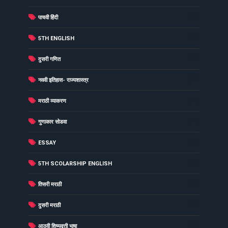
(40)
पाचवी हिंदी
(38)
5TH ENGLISH
(37)
दुसरी गणित
(34)
नववी इतिहास- राज्यशास्त्र
(33)
मराठी व्याकरण
(31)
गुणाकार सोडवा
(30)
ESSAY
(29)
5TH SCOLARSHIP ENGLISH
(29)
तिसरी मराठी
(27)
दुसरी मराठी
(26)
आठवी शिष्यवृत्ती भाषा