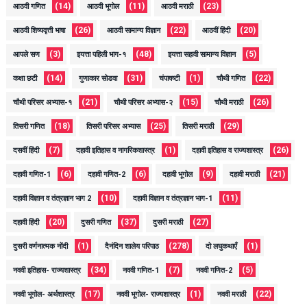
(14)
(11)
(23)
आठवी गणित
आठवी भूगोल
आठवी मराठी
(26)
(22)
(20)
आठवी शिष्यवृत्ती भाषा
आठवी सामान्य विज्ञान
आठवीं हिंदी
(3)
(48)
(5)
आपले सण
इयत्ता पहिली भाग-१
इयत्ता सहावी सामान्य विज्ञान
(14)
(31)
(1)
(22)
कक्षा छटी
गुणाकार सोडवा
चंपाषष्टी
चौथी गणित
(21)
(15)
(26)
चौथी परिसर अभ्यास-१
चौथी परिसर अभ्यास-२
चौथी मराठी
(18)
(25)
(29)
तिसरी गणित
तिसरी परिसर अभ्यास
तिसरी मराठी
(7)
(1)
(26)
दसवीं हिंदी
दहावी इतिहास व नागरिकशास्त्र
दहावी इतिहास व राज्यशास्त्र
(6)
(6)
(9)
(21)
दहावी गणित-1
दहावी गणित-2
दहावी भूगोल
दहावी मराठी
(10)
(11)
दहावी विज्ञान व तंत्रज्ञान भाग 2
दहावी विज्ञान व तंत्रज्ञान भाग-1
(20)
(37)
(27)
दहावी हिंदी
दुसरी गणित
दुसरी मराठी
(1)
(278)
(1)
दुसरी वर्णनात्मक नोंदी
दैनंदिन शालेय परिपाठ
दो लघुकथाएँ
(34)
(7)
(5)
नववी इतिहास- राज्यशास्त्र
नववी गणित-1
नववी गणित-2
(17)
(1)
(22)
नववी भूगोल- अर्थशास्त्र
नववी भूगोल- राज्यशास्त्र
नववी मराठी