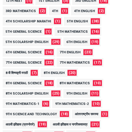
(1)
(5)
(18)
12TH NEET
1ST ENGLISH
3RD ENGLISH
(2)
(1)
(2)
3RD MATHEMATICS
4TH
4TH ENGLISH
(1)
(38)
4TH SCHOLARSHIP MARATHI
5TH ENGLISH
(1)
(16)
5TH GENERAL SCIENCE
5TH MATHEMATICS
(29)
(19)
5TH SCOLARSHIP ENGLISH
6TH ENGLISH
(16)
(23)
6TH GENERAL SCIENCE
7TH ENGLISH
(22)
(17)
7TH GENERAL SCIENCE
7TH MATHEMATICS
(7)
(20)
8 वी शिष्यवृत्ती मराठी
8TH ENGLISH
(18)
(10)
8TH GENERAL SCIENCE
8TH MATHEMATICS
(25)
(11)
8TH SCOLARSHIP ENGLISH
9TH ENGLISH
(6)
(10)
9TH MATHEMATICS-1
9TH MATHEMATICS-2
(18)
(1)
9TH SCIENCE AND TECHNOLOGY
आंतरराष्ट्रीय समस्या
(19)
(21)
आठवी इतिहास (प्रश्नोत्तरे)
आठवी इतिहास व नागरिकशास्त्र