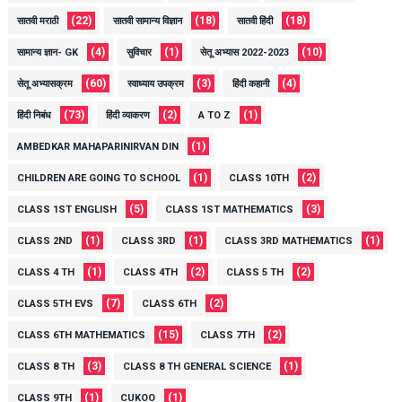
(22)
(18)
(18)
सातवी मराठी
सातवी सामान्य विज्ञान
सातवी हिंदी
(4)
(1)
(10)
सामान्य ज्ञान- GK
सुविचार
सेतू अभ्यास 2022-2023
(60)
(3)
(4)
सेतू अभ्यासक्रम
स्वाध्याय उपक्रम
हिंदी कहानी
(73)
(2)
(1)
हिंदी निबंध
हिंदी व्याकरण
A TO Z
(1)
AMBEDKAR MAHAPARINIRVAN DIN
(1)
(2)
CHILDREN ARE GOING TO SCHOOL
CLASS 10TH
(5)
(3)
CLASS 1ST ENGLISH
CLASS 1ST MATHEMATICS
(1)
(1)
(1)
CLASS 2ND
CLASS 3RD
CLASS 3RD MATHEMATICS
(1)
(2)
(2)
CLASS 4 TH
CLASS 4TH
CLASS 5 TH
(7)
(2)
CLASS 5TH EVS
CLASS 6TH
(15)
(2)
CLASS 6TH MATHEMATICS
CLASS 7TH
(3)
(1)
CLASS 8 TH
CLASS 8 TH GENERAL SCIENCE
(1)
(1)
CLASS 9TH
CUKOO