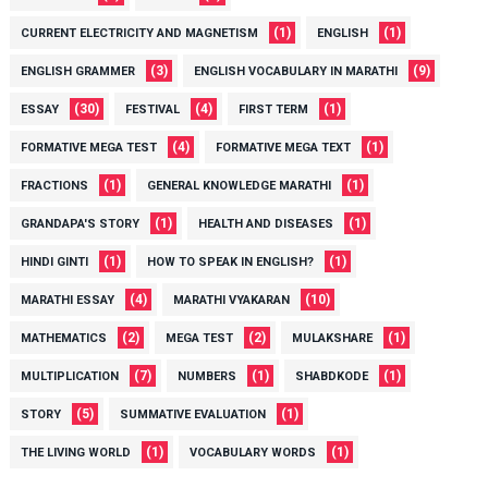
(1)
(1)
CURRENT ELECTRICITY AND MAGNETISM
ENGLISH
(3)
(9)
ENGLISH GRAMMER
ENGLISH VOCABULARY IN MARATHI
(30)
(4)
(1)
ESSAY
FESTIVAL
FIRST TERM
(4)
(1)
FORMATIVE MEGA TEST
FORMATIVE MEGA TEXT
(1)
(1)
FRACTIONS
GENERAL KNOWLEDGE MARATHI
(1)
(1)
GRANDAPA'S STORY
HEALTH AND DISEASES
(1)
(1)
HINDI GINTI
HOW TO SPEAK IN ENGLISH?
(4)
(10)
MARATHI ESSAY
MARATHI VYAKARAN
(2)
(2)
(1)
MATHEMATICS
MEGA TEST
MULAKSHARE
(7)
(1)
(1)
MULTIPLICATION
NUMBERS
SHABDKODE
(5)
(1)
STORY
SUMMATIVE EVALUATION
(1)
(1)
THE LIVING WORLD
VOCABULARY WORDS