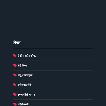
लेबल
दैनंदिन शालेय परिपाठ
(278)
(73)
हिंदी निबंध
(60)
सेतू अभ्यासक्रम
(49)
वर्णनात्मक नोंदी
(48)
इयत्ता पहिली भाग-१
(40)
पहिली मराठी