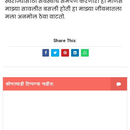
स्वराज्यासाठी सर्वस्वाचं समर्पण करणारी ही माणसं
माझ्या सावलीत बसली होती हा माझ्या जीवनातला
मला अनमोल ठेवा वाटतो.
Share This:
कोणत्याही टिप्पण्‍या नाहीत: