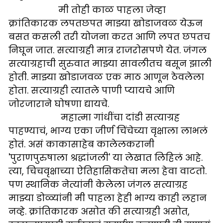
मी तोही काळ पाहला जेव्हा
क्रांतिकारक लपतछपत माझ्या खोडाजवळ येऊन
बसत कसली तरी योजना करत आणि लपत छपतच
निघून जात. सत्याग्रही मात्र राजरोसपणे येत. जंगल
सत्याग्रहाची सुरुवात माझ्या सावलीतच बसून झाली
होती. माझ्या खोडाजवळ एक माठ आणून ठेवलेला
होता. सत्याग्रही त्यातले पाणी प्यायचे आणि
जोरजाराने घोषणा द्यायचे.
महात्मा गांधींचा दांडी सत्याग्रह
पाहण्याचं, भाग्य एका जीर्ण चिंचेच्या वृक्षाला लाभलं
होतं. असं काकासाहेब कालेलकरानी
'पुराणपुरुषाला श्रद्धांजली' या लेखात लिहिलं आहे.
त्या, चिचवृक्षाच्या ऐतिहासिकतेचा मला हेवा वाटतो.
पण स्थानिक नेत्यांनी केलेला जंगल सत्याग्रह
माझ्या डोळ्यांनी मी पाहला हेही भाग्य काही लहान
नव्हे. क्रांतिकारक असोत की सत्याग्रही असोत,