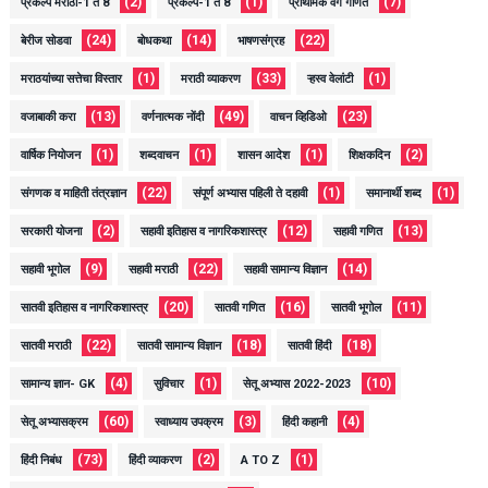
(2)
(1)
(7)
प्रकल्प मराठी-1 ते 8
प्रकल्प-1 ते 8
प्राथमिक वर्ग गणित
(24)
(14)
(22)
बेरीज सोडवा
बोधकथा
भाषणसंग्रह
(1)
(33)
(1)
मराठयांच्या सत्तेचा विस्तार
मराठी व्याकरण
ऱ्हस्व वेलांटी
(13)
(49)
(23)
वजाबाकी करा
वर्णनात्मक नोंदी
वाचन व्हिडिओ
(1)
(1)
(1)
(2)
वार्षिक नियोजन
शब्दवाचन
शासन आदेश
शिक्षकदिन
(22)
(1)
(1)
संगणक व माहिती तंत्रज्ञान
संपूर्ण अभ्यास पहिली ते दहावी
समानार्थी शब्द
(2)
(12)
(13)
सरकारी योजना
सहावी इतिहास व नागरिकशास्त्र
सहावी गणित
(9)
(22)
(14)
सहावी भूगोल
सहावी मराठी
सहावी सामान्य विज्ञान
(20)
(16)
(11)
सातवी इतिहास व नागरिकशास्त्र
सातवी गणित
सातवी भूगोल
(22)
(18)
(18)
सातवी मराठी
सातवी सामान्य विज्ञान
सातवी हिंदी
(4)
(1)
(10)
सामान्य ज्ञान- GK
सुविचार
सेतू अभ्यास 2022-2023
(60)
(3)
(4)
सेतू अभ्यासक्रम
स्वाध्याय उपक्रम
हिंदी कहानी
(73)
(2)
(1)
हिंदी निबंध
हिंदी व्याकरण
A TO Z