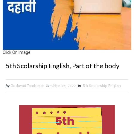
Click On Image
5th Scolarship English, Part of the body
by
Godavari Tambekar
on
एप्रिल ०७, २०२२
in
5th Scolarship English