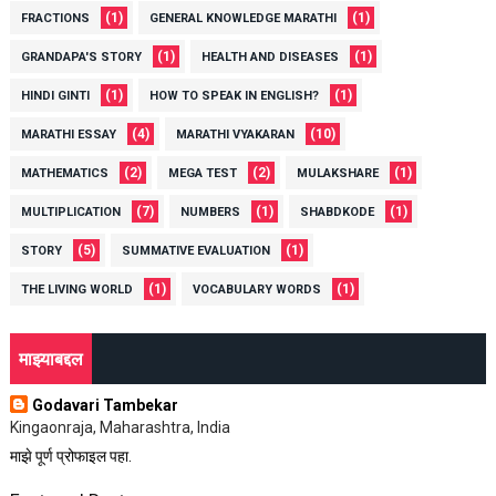
(1)
(1)
FRACTIONS
GENERAL KNOWLEDGE MARATHI
(1)
(1)
GRANDAPA'S STORY
HEALTH AND DISEASES
(1)
(1)
HINDI GINTI
HOW TO SPEAK IN ENGLISH?
(4)
(10)
MARATHI ESSAY
MARATHI VYAKARAN
(2)
(2)
(1)
MATHEMATICS
MEGA TEST
MULAKSHARE
(7)
(1)
(1)
MULTIPLICATION
NUMBERS
SHABDKODE
(5)
(1)
STORY
SUMMATIVE EVALUATION
(1)
(1)
THE LIVING WORLD
VOCABULARY WORDS
माझ्याबद्दल
Godavari Tambekar
Kingaonraja, Maharashtra, India
माझे पूर्ण प्रोफाइल पहा.