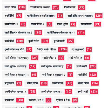
(18)
(25)
(29)
तिसरी गणित
तिसरी परिसर अभ्यास
तिसरी मराठी
(7)
(1)
(26)
दसवीं हिंदी
दहावी इतिहास व नागरिकशास्त्र
दहावी इतिहास व राज्यशास्त्र
(6)
(6)
(9)
(21)
दहावी गणित-1
दहावी गणित-2
दहावी भूगोल
दहावी मराठी
(10)
(11)
दहावी विज्ञान व तंत्रज्ञान भाग 2
दहावी विज्ञान व तंत्रज्ञान भाग-1
(20)
(37)
(27)
दहावी हिंदी
दुसरी गणित
दुसरी मराठी
(1)
(278)
(1)
दुसरी वर्णनात्मक नोंदी
दैनंदिन शालेय परिपाठ
दो लघुकथाएँ
(34)
(7)
(5)
नववी इतिहास- राज्यशास्त्र
नववी गणित-1
नववी गणित-2
(17)
(1)
(22)
नववी भूगोल- अर्थशास्त्र
नववी भूगोल- राज्यशास्त्र
नववी मराठी
(9)
(8)
(22)
नववी विज्ञान व तंत्रज्ञान -1
नववी विज्ञान व तंत्रज्ञान-2
नववी हिंदी
(2)
(13)
(40)
(16)
पत्रलेखन
पहिली गणित
पहिली मराठी
पाचवी गणित
(25)
(10)
(23)
पाचवी परिसर अभ्यास-१
पाचवी परिसर अभ्यास-२
पाचवी मराठी
(40)
(3)
(2)
पाचवी हिंदी
प्रकल्प -1 ते 8
प्रकल्प 1 ते 8