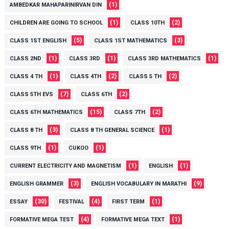
(1)
AMBEDKAR MAHAPARINIRVAN DIN
(1)
(2)
CHILDREN ARE GOING TO SCHOOL
CLASS 10TH
(5)
(3)
CLASS 1ST ENGLISH
CLASS 1ST MATHEMATICS
(1)
(1)
(1)
CLASS 2ND
CLASS 3RD
CLASS 3RD MATHEMATICS
(1)
(2)
(2)
CLASS 4 TH
CLASS 4TH
CLASS 5 TH
(7)
(2)
CLASS 5TH EVS
CLASS 6TH
(15)
(2)
CLASS 6TH MATHEMATICS
CLASS 7TH
(3)
(1)
CLASS 8 TH
CLASS 8 TH GENERAL SCIENCE
(1)
(1)
CLASS 9TH
CUKOO
(1)
(1)
CURRENT ELECTRICITY AND MAGNETISM
ENGLISH
(3)
(9)
ENGLISH GRAMMER
ENGLISH VOCABULARY IN MARATHI
(30)
(4)
(1)
ESSAY
FESTIVAL
FIRST TERM
(4)
(1)
FORMATIVE MEGA TEST
FORMATIVE MEGA TEXT