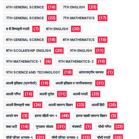
(16)
(23)
6TH GENERAL SCIENCE
7TH ENGLISH
(22)
(17)
7TH GENERAL SCIENCE
7TH MATHEMATICS
(7)
(20)
8 वी शिष्यवृत्ती मराठी
8TH ENGLISH
(18)
(10)
8TH GENERAL SCIENCE
8TH MATHEMATICS
(25)
(11)
8TH SCOLARSHIP ENGLISH
9TH ENGLISH
(6)
(10)
9TH MATHEMATICS-1
9TH MATHEMATICS-2
(18)
(1)
9TH SCIENCE AND TECHNOLOGY
आंतरराष्ट्रीय समस्या
(19)
(21)
आठवी इतिहास (प्रश्नोत्तरे)
आठवी इतिहास व नागरिकशास्त्र
(14)
(11)
(23)
आठवी गणित
आठवी भूगोल
आठवी मराठी
(26)
(22)
(20)
आठवी शिष्यवृत्ती भाषा
आठवी सामान्य विज्ञान
आठवीं हिंदी
(3)
(48)
(5)
आपले सण
इयत्ता पहिली भाग-१
इयत्ता सहावी सामान्य विज्ञान
(14)
(31)
(1)
(22)
कक्षा छटी
गुणाकार सोडवा
चंपाषष्टी
चौथी गणित
(21)
(15)
(26)
चौथी परिसर अभ्यास-१
चौथी परिसर अभ्यास-२
चौथी मराठी