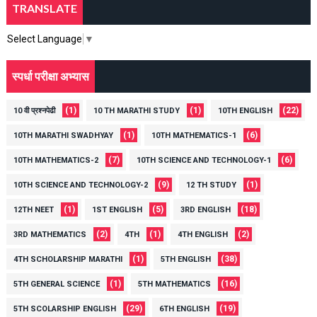
TRANSLATE
Select Language
▼
स्पर्धा परीक्षा अभ्यास
(1)
(1)
(22)
10 वी प्रश्नपेढी
10 TH MARATHI STUDY
10TH ENGLISH
(1)
(6)
10TH MARATHI SWADHYAY
10TH MATHEMATICS-1
(7)
(6)
10TH MATHEMATICS-2
10TH SCIENCE AND TECHNOLOGY-1
(9)
(1)
10TH SCIENCE AND TECHNOLOGY-2
12 TH STUDY
(1)
(5)
(18)
12TH NEET
1ST ENGLISH
3RD ENGLISH
(2)
(1)
(2)
3RD MATHEMATICS
4TH
4TH ENGLISH
(1)
(38)
4TH SCHOLARSHIP MARATHI
5TH ENGLISH
(1)
(16)
5TH GENERAL SCIENCE
5TH MATHEMATICS
(29)
(19)
5TH SCOLARSHIP ENGLISH
6TH ENGLISH