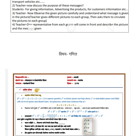
विषय- गणित