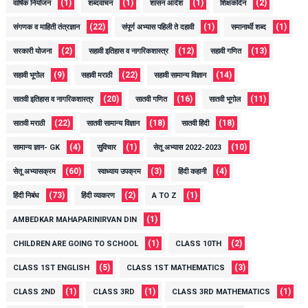
(1)
(1)
(1)
(2)
वार्षिक नियोजन
शब्दवाचन
शासन आदेश
शिक्षकदिन
(22)
(1)
(1)
संगणक व माहिती तंत्रज्ञान
संपूर्ण अभ्यास पहिली ते दहावी
समानार्थी शब्द
(2)
(12)
(13)
सरकारी योजना
सहावी इतिहास व नागरिकशास्त्र
सहावी गणित
(9)
(22)
(14)
सहावी भूगोल
सहावी मराठी
सहावी सामान्य विज्ञान
(20)
(16)
(11)
सातवी इतिहास व नागरिकशास्त्र
सातवी गणित
सातवी भूगोल
(22)
(18)
(18)
सातवी मराठी
सातवी सामान्य विज्ञान
सातवी हिंदी
(4)
(1)
(10)
सामान्य ज्ञान- GK
सुविचार
सेतू अभ्यास 2022-2023
(60)
(3)
(4)
सेतू अभ्यासक्रम
स्वाध्याय उपक्रम
हिंदी कहानी
(73)
(2)
(1)
हिंदी निबंध
हिंदी व्याकरण
A TO Z
(1)
AMBEDKAR MAHAPARINIRVAN DIN
(1)
(2)
CHILDREN ARE GOING TO SCHOOL
CLASS 10TH
(5)
(3)
CLASS 1ST ENGLISH
CLASS 1ST MATHEMATICS
(1)
(1)
(1)
CLASS 2ND
CLASS 3RD
CLASS 3RD MATHEMATICS