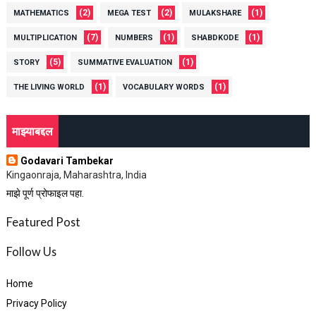
(2)
(2)
(1)
MATHEMATICS
MEGA TEST
MULAKSHARE
(7)
(1)
(1)
MULTIPLICATION
NUMBERS
SHABDKODE
(5)
(1)
STORY
SUMMATIVE EVALUATION
(1)
(1)
THE LIVING WORLD
VOCABULARY WORDS
माझ्याबद्दल
Godavari Tambekar
Kingaonraja, Maharashtra, India
माझे पूर्ण प्रोफाइल पहा.
Featured Post
Follow Us
Home
Privacy Policy