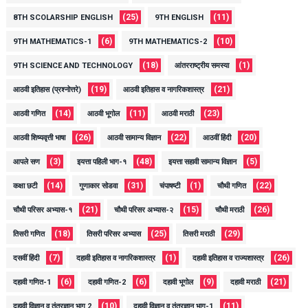
(25)
(11)
8TH SCOLARSHIP ENGLISH
9TH ENGLISH
(6)
(10)
9TH MATHEMATICS-1
9TH MATHEMATICS-2
(18)
(1)
9TH SCIENCE AND TECHNOLOGY
आंतरराष्ट्रीय समस्या
(19)
(21)
आठवी इतिहास (प्रश्नोत्तरे)
आठवी इतिहास व नागरिकशास्त्र
(14)
(11)
(23)
आठवी गणित
आठवी भूगोल
आठवी मराठी
(26)
(22)
(20)
आठवी शिष्यवृत्ती भाषा
आठवी सामान्य विज्ञान
आठवीं हिंदी
(3)
(48)
(5)
आपले सण
इयत्ता पहिली भाग-१
इयत्ता सहावी सामान्य विज्ञान
(14)
(31)
(1)
(22)
कक्षा छटी
गुणाकार सोडवा
चंपाषष्टी
चौथी गणित
(21)
(15)
(26)
चौथी परिसर अभ्यास-१
चौथी परिसर अभ्यास-२
चौथी मराठी
(18)
(25)
(29)
तिसरी गणित
तिसरी परिसर अभ्यास
तिसरी मराठी
(7)
(1)
(26)
दसवीं हिंदी
दहावी इतिहास व नागरिकशास्त्र
दहावी इतिहास व राज्यशास्त्र
(6)
(6)
(9)
(21)
दहावी गणित-1
दहावी गणित-2
दहावी भूगोल
दहावी मराठी
(10)
(11)
दहावी विज्ञान व तंत्रज्ञान भाग 2
दहावी विज्ञान व तंत्रज्ञान भाग-1