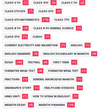
(1)
(2)
(2)
CLASS 4 TH
CLASS 4TH
CLASS 5 TH
(7)
(2)
CLASS 5TH EVS
CLASS 6TH
(15)
(2)
CLASS 6TH MATHEMATICS
CLASS 7TH
(3)
(1)
CLASS 8 TH
CLASS 8 TH GENERAL SCIENCE
(1)
(1)
CLASS 9TH
CUKOO
(1)
(1)
CURRENT ELECTRICITY AND MAGNETISM
ENGLISH
(3)
(9)
ENGLISH GRAMMER
ENGLISH VOCABULARY IN MARATHI
(30)
(4)
(1)
ESSAY
FESTIVAL
FIRST TERM
(4)
(1)
FORMATIVE MEGA TEST
FORMATIVE MEGA TEXT
(1)
(1)
FRACTIONS
GENERAL KNOWLEDGE MARATHI
(1)
(1)
GRANDAPA'S STORY
HEALTH AND DISEASES
(1)
(1)
HINDI GINTI
HOW TO SPEAK IN ENGLISH?
(4)
(10)
MARATHI ESSAY
MARATHI VYAKARAN