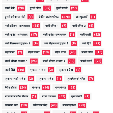
(20)
(37)
(27)
दहावी हिंदी
दुसरी गणित
दुसरी मराठी
(1)
(278)
(1)
दुसरी वर्णनात्मक नोंदी
दैनंदिन शालेय परिपाठ
दो लघुकथाएँ
(34)
(7)
(5)
नववी इतिहास- राज्यशास्त्र
नववी गणित-1
नववी गणित-2
(17)
(1)
(22)
नववी भूगोल- अर्थशास्त्र
नववी भूगोल- राज्यशास्त्र
नववी मराठी
(9)
(8)
(22)
नववी विज्ञान व तंत्रज्ञान -1
नववी विज्ञान व तंत्रज्ञान-2
नववी हिंदी
(2)
(13)
(40)
(16)
पत्रलेखन
पहिली गणित
पहिली मराठी
पाचवी गणित
(25)
(10)
(23)
पाचवी परिसर अभ्यास-१
पाचवी परिसर अभ्यास-२
पाचवी मराठी
(40)
(3)
(2)
पाचवी हिंदी
प्रकल्प -1 ते 8
प्रकल्प 1 ते 8
(2)
(1)
(7)
प्रकल्प मराठी-1 ते 8
प्रकल्प-1 ते 8
प्राथमिक वर्ग गणित
(24)
(14)
(22)
बेरीज सोडवा
बोधकथा
भाषणसंग्रह
(1)
(33)
(1)
मराठयांच्या सत्तेचा विस्तार
मराठी व्याकरण
ऱ्हस्व वेलांटी
(13)
(49)
(23)
वजाबाकी करा
वर्णनात्मक नोंदी
वाचन व्हिडिओ