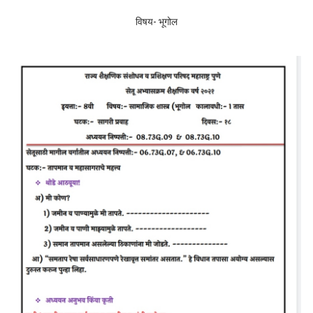
विषय- भूगोल