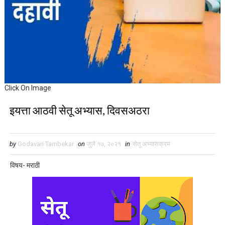
Click On Image
इयत्ता आठवी सेतू अभ्यास, दिवसअठरा
by
Godavari Tambekar
on
जुलै १७, २०२१
in
सेतू अभ्यासक्रम
विषय- मराठी