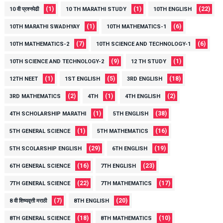
(1)
(1)
(22)
10 वी प्रश्नपेढी
10 TH MARATHI STUDY
10TH ENGLISH
(1)
(6)
10TH MARATHI SWADHYAY
10TH MATHEMATICS-1
(7)
(6)
10TH MATHEMATICS-2
10TH SCIENCE AND TECHNOLOGY-1
(9)
(1)
10TH SCIENCE AND TECHNOLOGY-2
12 TH STUDY
(1)
(5)
(18)
12TH NEET
1ST ENGLISH
3RD ENGLISH
(2)
(1)
(2)
3RD MATHEMATICS
4TH
4TH ENGLISH
(1)
(38)
4TH SCHOLARSHIP MARATHI
5TH ENGLISH
(1)
(16)
5TH GENERAL SCIENCE
5TH MATHEMATICS
(29)
(19)
5TH SCOLARSHIP ENGLISH
6TH ENGLISH
(16)
(23)
6TH GENERAL SCIENCE
7TH ENGLISH
(22)
(17)
7TH GENERAL SCIENCE
7TH MATHEMATICS
(7)
(20)
8 वी शिष्यवृत्ती मराठी
8TH ENGLISH
(18)
(10)
8TH GENERAL SCIENCE
8TH MATHEMATICS