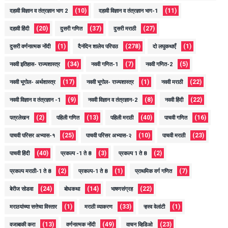
(10)
(11)
दहावी विज्ञान व तंत्रज्ञान भाग 2
दहावी विज्ञान व तंत्रज्ञान भाग-1
(20)
(37)
(27)
दहावी हिंदी
दुसरी गणित
दुसरी मराठी
(1)
(278)
(1)
दुसरी वर्णनात्मक नोंदी
दैनंदिन शालेय परिपाठ
दो लघुकथाएँ
(34)
(7)
(5)
नववी इतिहास- राज्यशास्त्र
नववी गणित-1
नववी गणित-2
(17)
(1)
(22)
नववी भूगोल- अर्थशास्त्र
नववी भूगोल- राज्यशास्त्र
नववी मराठी
(9)
(8)
(22)
नववी विज्ञान व तंत्रज्ञान -1
नववी विज्ञान व तंत्रज्ञान-2
नववी हिंदी
(2)
(13)
(40)
(16)
पत्रलेखन
पहिली गणित
पहिली मराठी
पाचवी गणित
(25)
(10)
(23)
पाचवी परिसर अभ्यास-१
पाचवी परिसर अभ्यास-२
पाचवी मराठी
(40)
(3)
(2)
पाचवी हिंदी
प्रकल्प -1 ते 8
प्रकल्प 1 ते 8
(2)
(1)
(7)
प्रकल्प मराठी-1 ते 8
प्रकल्प-1 ते 8
प्राथमिक वर्ग गणित
(24)
(14)
(22)
बेरीज सोडवा
बोधकथा
भाषणसंग्रह
(1)
(33)
(1)
मराठयांच्या सत्तेचा विस्तार
मराठी व्याकरण
ऱ्हस्व वेलांटी
(13)
(49)
(23)
वजाबाकी करा
वर्णनात्मक नोंदी
वाचन व्हिडिओ