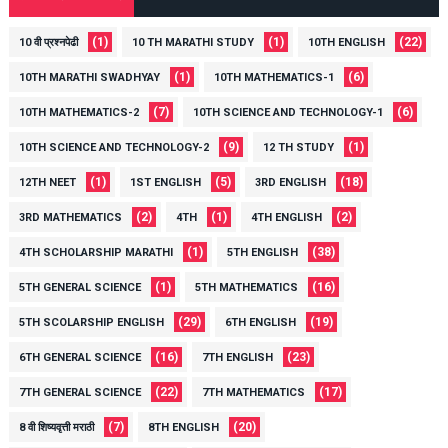
(1)
(1)
(22)
10 वी प्रश्नपेढी
10 TH MARATHI STUDY
10TH ENGLISH
(1)
(6)
10TH MARATHI SWADHYAY
10TH MATHEMATICS-1
(7)
(6)
10TH MATHEMATICS-2
10TH SCIENCE AND TECHNOLOGY-1
(9)
(1)
10TH SCIENCE AND TECHNOLOGY-2
12 TH STUDY
(1)
(5)
(18)
12TH NEET
1ST ENGLISH
3RD ENGLISH
(2)
(1)
(2)
3RD MATHEMATICS
4TH
4TH ENGLISH
(1)
(38)
4TH SCHOLARSHIP MARATHI
5TH ENGLISH
(1)
(16)
5TH GENERAL SCIENCE
5TH MATHEMATICS
(29)
(19)
5TH SCOLARSHIP ENGLISH
6TH ENGLISH
(16)
(23)
6TH GENERAL SCIENCE
7TH ENGLISH
(22)
(17)
7TH GENERAL SCIENCE
7TH MATHEMATICS
(7)
(20)
8 वी शिष्यवृत्ती मराठी
8TH ENGLISH