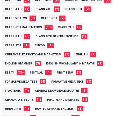
CLASS 2ND
CLASS 3RD
CLASS 3RD MATHEMATICS
(1)
(2)
(2)
CLASS 4 TH
CLASS 4TH
CLASS 5 TH
(7)
(2)
CLASS 5TH EVS
CLASS 6TH
(15)
(2)
CLASS 6TH MATHEMATICS
CLASS 7TH
(3)
(1)
CLASS 8 TH
CLASS 8 TH GENERAL SCIENCE
(1)
(1)
CLASS 9TH
CUKOO
(1)
(1)
CURRENT ELECTRICITY AND MAGNETISM
ENGLISH
(3)
(9)
ENGLISH GRAMMER
ENGLISH VOCABULARY IN MARATHI
(30)
(4)
(1)
ESSAY
FESTIVAL
FIRST TERM
(4)
(1)
FORMATIVE MEGA TEST
FORMATIVE MEGA TEXT
(1)
(1)
FRACTIONS
GENERAL KNOWLEDGE MARATHI
(1)
(1)
GRANDAPA'S STORY
HEALTH AND DISEASES
(1)
(1)
HINDI GINTI
HOW TO SPEAK IN ENGLISH?