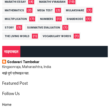
(4)
(10)
MARATHI ESSAY
MARATHI VYAKARAN
(2)
(2)
(1)
MATHEMATICS
MEGA TEST
MULAKSHARE
(7)
(1)
(1)
MULTIPLICATION
NUMBERS
SHABDKODE
(5)
(1)
STORY
SUMMATIVE EVALUATION
(1)
(1)
THE LIVING WORLD
VOCABULARY WORDS
माझ्याबद्दल
Godavari Tambekar
Kingaonraja, Maharashtra, India
माझे पूर्ण प्रोफाइल पहा.
Featured Post
Follow Us
Home