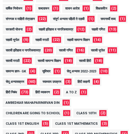
(1)
(1)
(1)
(2)
वार्षिक नियोजन
शब्दवाचन
शासन आदेश
शिक्षकदिन
(22)
(1)
(1)
संगणक व माहिती तंत्रज्ञान
संपूर्ण अभ्यास पहिली ते दहावी
समानार्थी शब्द
(2)
(12)
(13)
सरकारी योजना
सहावी इतिहास व नागरिकशास्त्र
सहावी गणित
(9)
(22)
(14)
सहावी भूगोल
सहावी मराठी
सहावी सामान्य विज्ञान
(20)
(16)
(11)
सातवी इतिहास व नागरिकशास्त्र
सातवी गणित
सातवी भूगोल
(22)
(18)
(18)
सातवी मराठी
सातवी सामान्य विज्ञान
सातवी हिंदी
(4)
(1)
(10)
सामान्य ज्ञान- GK
सुविचार
सेतू अभ्यास 2022-2023
(60)
(3)
(4)
सेतू अभ्यासक्रम
स्वाध्याय उपक्रम
हिंदी कहानी
(73)
(2)
(1)
हिंदी निबंध
हिंदी व्याकरण
A TO Z
(1)
AMBEDKAR MAHAPARINIRVAN DIN
(1)
(2)
CHILDREN ARE GOING TO SCHOOL
CLASS 10TH
(5)
(3)
CLASS 1ST ENGLISH
CLASS 1ST MATHEMATICS
(1)
(1)
(1)