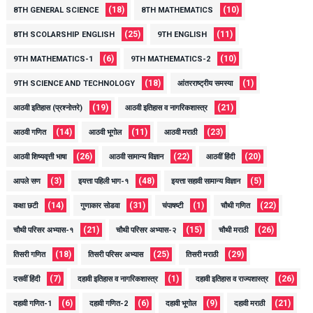
(18)
(10)
8TH GENERAL SCIENCE
8TH MATHEMATICS
(25)
(11)
8TH SCOLARSHIP ENGLISH
9TH ENGLISH
(6)
(10)
9TH MATHEMATICS-1
9TH MATHEMATICS-2
(18)
(1)
9TH SCIENCE AND TECHNOLOGY
आंतरराष्ट्रीय समस्या
(19)
(21)
आठवी इतिहास (प्रश्नोत्तरे)
आठवी इतिहास व नागरिकशास्त्र
(14)
(11)
(23)
आठवी गणित
आठवी भूगोल
आठवी मराठी
(26)
(22)
(20)
आठवी शिष्यवृत्ती भाषा
आठवी सामान्य विज्ञान
आठवीं हिंदी
(3)
(48)
(5)
आपले सण
इयत्ता पहिली भाग-१
इयत्ता सहावी सामान्य विज्ञान
(14)
(31)
(1)
(22)
कक्षा छटी
गुणाकार सोडवा
चंपाषष्टी
चौथी गणित
(21)
(15)
(26)
चौथी परिसर अभ्यास-१
चौथी परिसर अभ्यास-२
चौथी मराठी
(18)
(25)
(29)
तिसरी गणित
तिसरी परिसर अभ्यास
तिसरी मराठी
(7)
(1)
(26)
दसवीं हिंदी
दहावी इतिहास व नागरिकशास्त्र
दहावी इतिहास व राज्यशास्त्र
(6)
(6)
(9)
(21)
दहावी गणित-1
दहावी गणित-2
दहावी भूगोल
दहावी मराठी