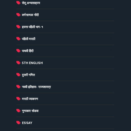
(60)
सेतू अभ्यासक्रम
(49)
वर्णनात्मक नोंदी
(48)
इयत्ता पहिली भाग-१
(40)
पहिली मराठी
(40)
पाचवी हिंदी
(38)
5TH ENGLISH
(37)
दुसरी गणित
(34)
नववी इतिहास- राज्यशास्त्र
(33)
मराठी व्याकरण
(31)
गुणाकार सोडवा
(30)
ESSAY