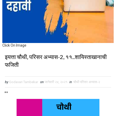
Click On Image
इयत्ता चौथी, परिसर अभ्यास-2, ११..शायिस्ताखानाची
फजिती
by
Godavari Tambekar
on
जानेवारी २४, २०२१
in
चौथी परिसर अभ्यास-२
**