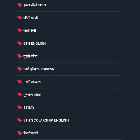
(48)
इयत्ता पहिली भाग-१
(40)
पहिली मराठी
(40)
पाचवी हिंदी
(38)
5TH ENGLISH
(37)
दुसरी गणित
(34)
नववी इतिहास- राज्यशास्त्र
(33)
मराठी व्याकरण
(31)
गुणाकार सोडवा
(30)
ESSAY
(29)
5TH SCOLARSHIP ENGLISH
(29)
तिसरी मराठी