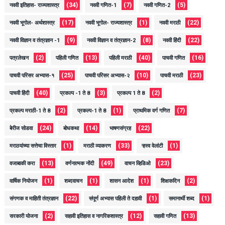
(34)
(7)
(5)
नववी इतिहास- राज्यशास्त्र
नववी गणित-1
नववी गणित-2
(17)
(1)
(22)
नववी भूगोल- अर्थशास्त्र
नववी भूगोल- राज्यशास्त्र
नववी मराठी
(9)
(8)
(22)
नववी विज्ञान व तंत्रज्ञान -1
नववी विज्ञान व तंत्रज्ञान-2
नववी हिंदी
(2)
(13)
(40)
(16)
पत्रलेखन
पहिली गणित
पहिली मराठी
पाचवी गणित
(25)
(10)
(23)
पाचवी परिसर अभ्यास-१
पाचवी परिसर अभ्यास-२
पाचवी मराठी
(40)
(3)
(2)
पाचवी हिंदी
प्रकल्प -1 ते 8
प्रकल्प 1 ते 8
(2)
(1)
(7)
प्रकल्प मराठी-1 ते 8
प्रकल्प-1 ते 8
प्राथमिक वर्ग गणित
(24)
(14)
(22)
बेरीज सोडवा
बोधकथा
भाषणसंग्रह
(1)
(33)
(1)
मराठयांच्या सत्तेचा विस्तार
मराठी व्याकरण
ऱ्हस्व वेलांटी
(13)
(49)
(23)
वजाबाकी करा
वर्णनात्मक नोंदी
वाचन व्हिडिओ
(1)
(1)
(1)
(2)
वार्षिक नियोजन
शब्दवाचन
शासन आदेश
शिक्षकदिन
(22)
(1)
(1)
संगणक व माहिती तंत्रज्ञान
संपूर्ण अभ्यास पहिली ते दहावी
समानार्थी शब्द
(2)
(12)
(13)
सरकारी योजना
सहावी इतिहास व नागरिकशास्त्र
सहावी गणित