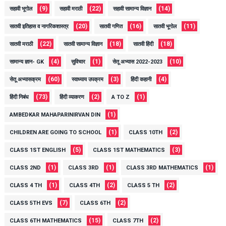
(9)
(22)
(14)
सहावी भूगोल
सहावी मराठी
सहावी सामान्य विज्ञान
(20)
(16)
(11)
सातवी इतिहास व नागरिकशास्त्र
सातवी गणित
सातवी भूगोल
(22)
(18)
(18)
सातवी मराठी
सातवी सामान्य विज्ञान
सातवी हिंदी
(4)
(1)
(10)
सामान्य ज्ञान- GK
सुविचार
सेतू अभ्यास 2022-2023
(60)
(3)
(4)
सेतू अभ्यासक्रम
स्वाध्याय उपक्रम
हिंदी कहानी
(73)
(2)
(1)
हिंदी निबंध
हिंदी व्याकरण
A TO Z
(1)
AMBEDKAR MAHAPARINIRVAN DIN
(1)
(2)
CHILDREN ARE GOING TO SCHOOL
CLASS 10TH
(5)
(3)
CLASS 1ST ENGLISH
CLASS 1ST MATHEMATICS
(1)
(1)
(1)
CLASS 2ND
CLASS 3RD
CLASS 3RD MATHEMATICS
(1)
(2)
(2)
CLASS 4 TH
CLASS 4TH
CLASS 5 TH
(7)
(2)
CLASS 5TH EVS
CLASS 6TH
(15)
(2)
CLASS 6TH MATHEMATICS
CLASS 7TH