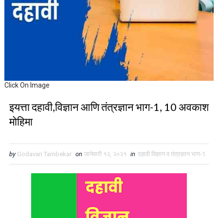
Click On Image
इयत्ता दहावी,विज्ञान आणि तंत्रज्ञान भाग-1, 10 अवकाश
मोहिमा
by
Godavari Tambekar
on
जानेवारी १२, २०२१
in
दहावी विज्ञान व तंत्रज्ञान भाग-1