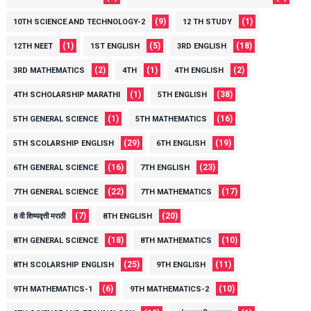
(9)
(1)
10TH SCIENCE AND TECHNOLOGY-2
12 TH STUDY
(1)
(5)
(18)
12TH NEET
1ST ENGLISH
3RD ENGLISH
(2)
(1)
(2)
3RD MATHEMATICS
4TH
4TH ENGLISH
(1)
(38)
4TH SCHOLARSHIP MARATHI
5TH ENGLISH
(1)
(16)
5TH GENERAL SCIENCE
5TH MATHEMATICS
(29)
(19)
5TH SCOLARSHIP ENGLISH
6TH ENGLISH
(16)
(23)
6TH GENERAL SCIENCE
7TH ENGLISH
(22)
(17)
7TH GENERAL SCIENCE
7TH MATHEMATICS
(7)
(20)
8 वी शिष्यवृत्ती मराठी
8TH ENGLISH
(18)
(10)
8TH GENERAL SCIENCE
8TH MATHEMATICS
(25)
(11)
8TH SCOLARSHIP ENGLISH
9TH ENGLISH
(6)
(10)
9TH MATHEMATICS-1
9TH MATHEMATICS-2