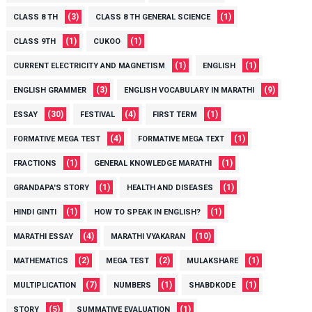
(3)
(1)
CLASS 8 TH
CLASS 8 TH GENERAL SCIENCE
(1)
(1)
CLASS 9TH
CUKOO
(1)
(1)
CURRENT ELECTRICITY AND MAGNETISM
ENGLISH
(3)
(9)
ENGLISH GRAMMER
ENGLISH VOCABULARY IN MARATHI
(30)
(4)
(1)
ESSAY
FESTIVAL
FIRST TERM
(4)
(1)
FORMATIVE MEGA TEST
FORMATIVE MEGA TEXT
(1)
(1)
FRACTIONS
GENERAL KNOWLEDGE MARATHI
(1)
(1)
GRANDAPA'S STORY
HEALTH AND DISEASES
(1)
(1)
HINDI GINTI
HOW TO SPEAK IN ENGLISH?
(4)
(10)
MARATHI ESSAY
MARATHI VYAKARAN
(2)
(2)
(1)
MATHEMATICS
MEGA TEST
MULAKSHARE
(7)
(1)
(1)
MULTIPLICATION
NUMBERS
SHABDKODE
(5)
(1)
STORY
SUMMATIVE EVALUATION