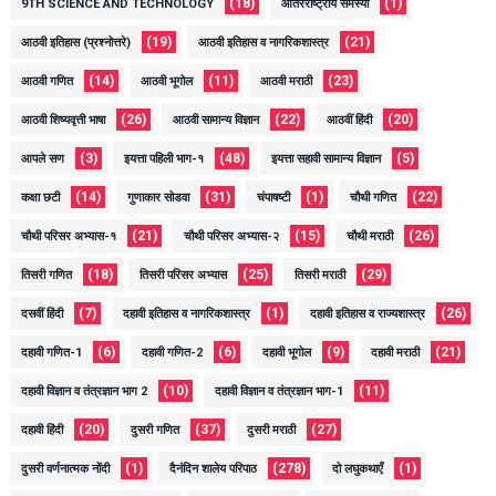
(18)
(1)
9TH SCIENCE AND TECHNOLOGY
आंतरराष्ट्रीय समस्या
(19)
(21)
आठवी इतिहास (प्रश्नोत्तरे)
आठवी इतिहास व नागरिकशास्त्र
(14)
(11)
(23)
आठवी गणित
आठवी भूगोल
आठवी मराठी
(26)
(22)
(20)
आठवी शिष्यवृत्ती भाषा
आठवी सामान्य विज्ञान
आठवीं हिंदी
(3)
(48)
(5)
आपले सण
इयत्ता पहिली भाग-१
इयत्ता सहावी सामान्य विज्ञान
(14)
(31)
(1)
(22)
कक्षा छटी
गुणाकार सोडवा
चंपाषष्टी
चौथी गणित
(21)
(15)
(26)
चौथी परिसर अभ्यास-१
चौथी परिसर अभ्यास-२
चौथी मराठी
(18)
(25)
(29)
तिसरी गणित
तिसरी परिसर अभ्यास
तिसरी मराठी
(7)
(1)
(26)
दसवीं हिंदी
दहावी इतिहास व नागरिकशास्त्र
दहावी इतिहास व राज्यशास्त्र
(6)
(6)
(9)
(21)
दहावी गणित-1
दहावी गणित-2
दहावी भूगोल
दहावी मराठी
(10)
(11)
दहावी विज्ञान व तंत्रज्ञान भाग 2
दहावी विज्ञान व तंत्रज्ञान भाग-1
(20)
(37)
(27)
दहावी हिंदी
दुसरी गणित
दुसरी मराठी
(1)
(278)
(1)
दुसरी वर्णनात्मक नोंदी
दैनंदिन शालेय परिपाठ
दो लघुकथाएँ