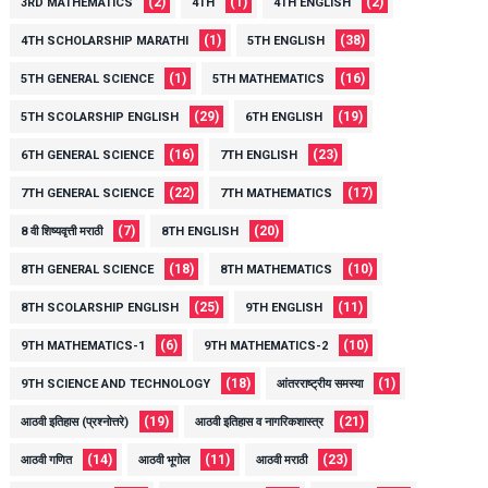
(2)
(1)
(2)
3RD MATHEMATICS
4TH
4TH ENGLISH
(1)
(38)
4TH SCHOLARSHIP MARATHI
5TH ENGLISH
(1)
(16)
5TH GENERAL SCIENCE
5TH MATHEMATICS
(29)
(19)
5TH SCOLARSHIP ENGLISH
6TH ENGLISH
(16)
(23)
6TH GENERAL SCIENCE
7TH ENGLISH
(22)
(17)
7TH GENERAL SCIENCE
7TH MATHEMATICS
(7)
(20)
8 वी शिष्यवृत्ती मराठी
8TH ENGLISH
(18)
(10)
8TH GENERAL SCIENCE
8TH MATHEMATICS
(25)
(11)
8TH SCOLARSHIP ENGLISH
9TH ENGLISH
(6)
(10)
9TH MATHEMATICS-1
9TH MATHEMATICS-2
(18)
(1)
9TH SCIENCE AND TECHNOLOGY
आंतरराष्ट्रीय समस्या
(19)
(21)
आठवी इतिहास (प्रश्नोत्तरे)
आठवी इतिहास व नागरिकशास्त्र
(14)
(11)
(23)
आठवी गणित
आठवी भूगोल
आठवी मराठी