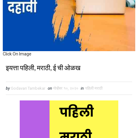
Click On Image
इयत्ता पहिली, मराठी, ई ची ओळख
by
Godavari Tambekar
on
नोव्हेंबर १०, २०२०
in
पहिली मराठी