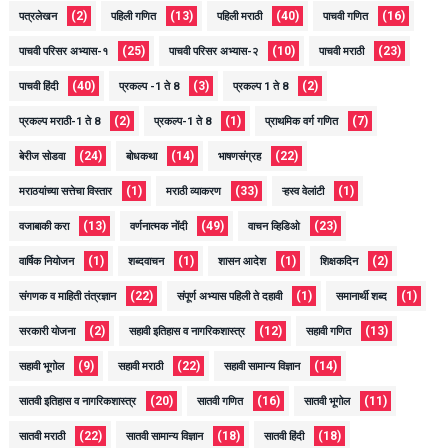
(2)
(13)
(40)
(16)
पत्रलेखन
पहिली गणित
पहिली मराठी
पाचवी गणित
(25)
(10)
(23)
पाचवी परिसर अभ्यास-१
पाचवी परिसर अभ्यास-२
पाचवी मराठी
(40)
(3)
(2)
पाचवी हिंदी
प्रकल्प -1 ते 8
प्रकल्प 1 ते 8
(2)
(1)
(7)
प्रकल्प मराठी-1 ते 8
प्रकल्प-1 ते 8
प्राथमिक वर्ग गणित
(24)
(14)
(22)
बेरीज सोडवा
बोधकथा
भाषणसंग्रह
(1)
(33)
(1)
मराठयांच्या सत्तेचा विस्तार
मराठी व्याकरण
ऱ्हस्व वेलांटी
(13)
(49)
(23)
वजाबाकी करा
वर्णनात्मक नोंदी
वाचन व्हिडिओ
(1)
(1)
(1)
(2)
वार्षिक नियोजन
शब्दवाचन
शासन आदेश
शिक्षकदिन
(22)
(1)
(1)
संगणक व माहिती तंत्रज्ञान
संपूर्ण अभ्यास पहिली ते दहावी
समानार्थी शब्द
(2)
(12)
(13)
सरकारी योजना
सहावी इतिहास व नागरिकशास्त्र
सहावी गणित
(9)
(22)
(14)
सहावी भूगोल
सहावी मराठी
सहावी सामान्य विज्ञान
(20)
(16)
(11)
सातवी इतिहास व नागरिकशास्त्र
सातवी गणित
सातवी भूगोल
(22)
(18)
(18)
सातवी मराठी
सातवी सामान्य विज्ञान
सातवी हिंदी