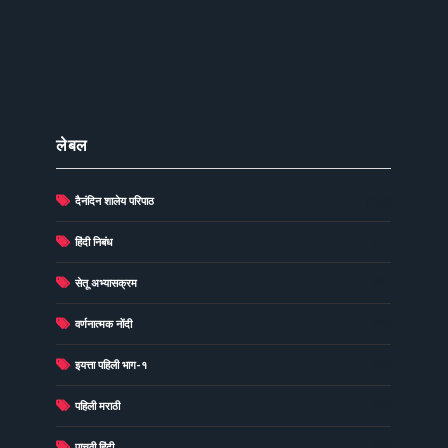
लेबल
दैनंदिन शालेय परिपाठ
(278)
(73)
हिंदी निबंध
(60)
सेतू अभ्यासक्रम
(49)
वर्णनात्मक नोंदी
(48)
इयत्ता पहिली भाग-१
(40)
पहिली मराठी
(40)
पाचवी हिंदी