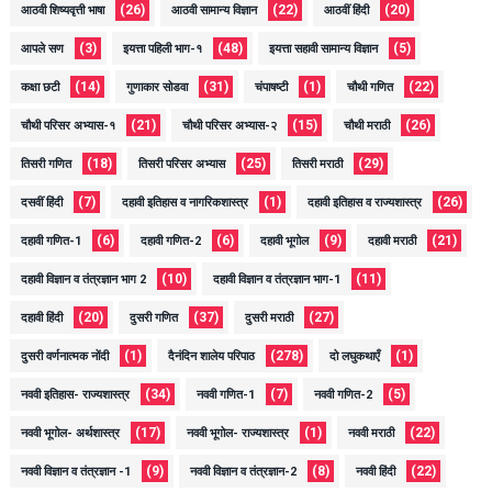
(26)
(22)
(20)
आठवी शिष्यवृत्ती भाषा
आठवी सामान्य विज्ञान
आठवीं हिंदी
(3)
(48)
(5)
आपले सण
इयत्ता पहिली भाग-१
इयत्ता सहावी सामान्य विज्ञान
(14)
(31)
(1)
(22)
कक्षा छटी
गुणाकार सोडवा
चंपाषष्टी
चौथी गणित
(21)
(15)
(26)
चौथी परिसर अभ्यास-१
चौथी परिसर अभ्यास-२
चौथी मराठी
(18)
(25)
(29)
तिसरी गणित
तिसरी परिसर अभ्यास
तिसरी मराठी
(7)
(1)
(26)
दसवीं हिंदी
दहावी इतिहास व नागरिकशास्त्र
दहावी इतिहास व राज्यशास्त्र
(6)
(6)
(9)
(21)
दहावी गणित-1
दहावी गणित-2
दहावी भूगोल
दहावी मराठी
(10)
(11)
दहावी विज्ञान व तंत्रज्ञान भाग 2
दहावी विज्ञान व तंत्रज्ञान भाग-1
(20)
(37)
(27)
दहावी हिंदी
दुसरी गणित
दुसरी मराठी
(1)
(278)
(1)
दुसरी वर्णनात्मक नोंदी
दैनंदिन शालेय परिपाठ
दो लघुकथाएँ
(34)
(7)
(5)
नववी इतिहास- राज्यशास्त्र
नववी गणित-1
नववी गणित-2
(17)
(1)
(22)
नववी भूगोल- अर्थशास्त्र
नववी भूगोल- राज्यशास्त्र
नववी मराठी
(9)
(8)
(22)
नववी विज्ञान व तंत्रज्ञान -1
नववी विज्ञान व तंत्रज्ञान-2
नववी हिंदी