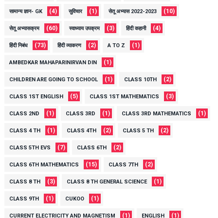
(4)
(1)
(10)
सामान्य ज्ञान- GK
सुविचार
सेतू अभ्यास 2022-2023
(60)
(3)
(4)
सेतू अभ्यासक्रम
स्वाध्याय उपक्रम
हिंदी कहानी
(73)
(2)
(1)
हिंदी निबंध
हिंदी व्याकरण
A TO Z
(1)
AMBEDKAR MAHAPARINIRVAN DIN
(1)
(2)
CHILDREN ARE GOING TO SCHOOL
CLASS 10TH
(5)
(3)
CLASS 1ST ENGLISH
CLASS 1ST MATHEMATICS
(1)
(1)
(1)
CLASS 2ND
CLASS 3RD
CLASS 3RD MATHEMATICS
(1)
(2)
(2)
CLASS 4 TH
CLASS 4TH
CLASS 5 TH
(7)
(2)
CLASS 5TH EVS
CLASS 6TH
(15)
(2)
CLASS 6TH MATHEMATICS
CLASS 7TH
(3)
(1)
CLASS 8 TH
CLASS 8 TH GENERAL SCIENCE
(1)
(1)
CLASS 9TH
CUKOO
(1)
(1)
CURRENT ELECTRICITY AND MAGNETISM
ENGLISH