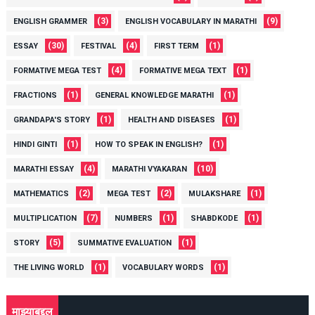
(3)
(9)
ENGLISH GRAMMER
ENGLISH VOCABULARY IN MARATHI
(30)
(4)
(1)
ESSAY
FESTIVAL
FIRST TERM
(4)
(1)
FORMATIVE MEGA TEST
FORMATIVE MEGA TEXT
(1)
(1)
FRACTIONS
GENERAL KNOWLEDGE MARATHI
(1)
(1)
GRANDAPA'S STORY
HEALTH AND DISEASES
(1)
(1)
HINDI GINTI
HOW TO SPEAK IN ENGLISH?
(4)
(10)
MARATHI ESSAY
MARATHI VYAKARAN
(2)
(2)
(1)
MATHEMATICS
MEGA TEST
MULAKSHARE
(7)
(1)
(1)
MULTIPLICATION
NUMBERS
SHABDKODE
(5)
(1)
STORY
SUMMATIVE EVALUATION
(1)
(1)
THE LIVING WORLD
VOCABULARY WORDS
माझ्याबद्दल