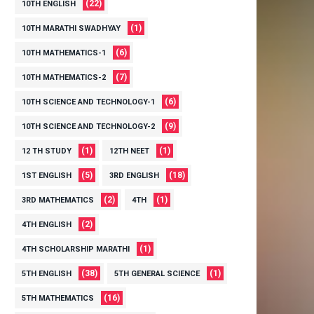
(22)
10TH ENGLISH
(1)
10TH MARATHI SWADHYAY
(6)
10TH MATHEMATICS-1
(7)
10TH MATHEMATICS-2
(6)
10TH SCIENCE AND TECHNOLOGY-1
(9)
10TH SCIENCE AND TECHNOLOGY-2
(1)
(1)
12 TH STUDY
12TH NEET
(5)
(18)
1ST ENGLISH
3RD ENGLISH
(2)
(1)
3RD MATHEMATICS
4TH
(2)
4TH ENGLISH
(1)
4TH SCHOLARSHIP MARATHI
(38)
(1)
5TH ENGLISH
5TH GENERAL SCIENCE
(16)
5TH MATHEMATICS