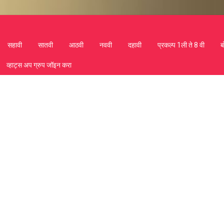
सहावी
सातवी
आठवी
नववी
दहावी
प्रकल्प 1ली ते 8 वी
ब
व्हाट्स अप ग्रुप जॉइन करा