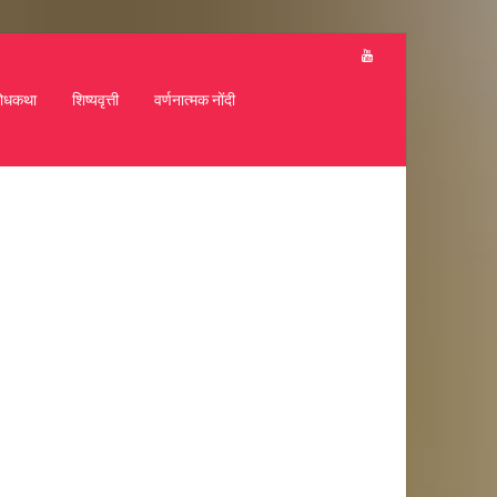
ोधकथा
शिष्यवृत्ती
वर्णनात्मक नोंदी