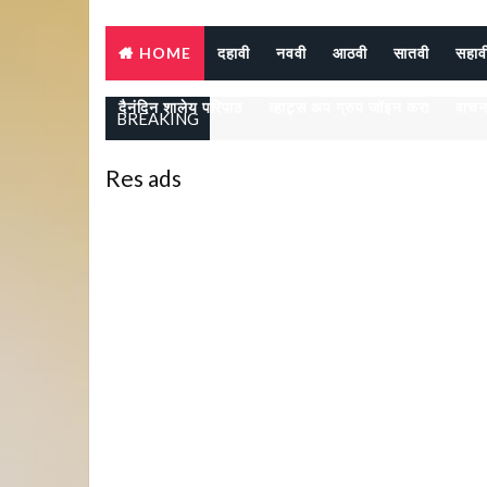
HOME
दहावी
नववी
आठवी
सातवी
सहाव
दैनंदिन शालेय परिपाठ
व्हाट्स अप ग्रुप जॉइन करा
वाचन
BREAKING
Res ads