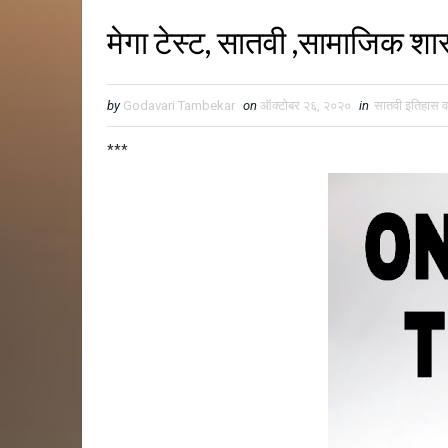
मेगा टेस्ट, सातवी ,सामाजिक शास
by
Godavari Tambekar
on
ऑक्टोबर २६, २०२०
in
सातवी इतिहास व
***