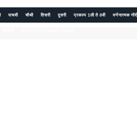
ी
पाचवी
चौथी
तिसरी
दुसरी
प्रकल्प 1ली ते 8वी
वर्णनात्मक नों
 व्हिडिओ
MOTIVATIONAL VIDEO