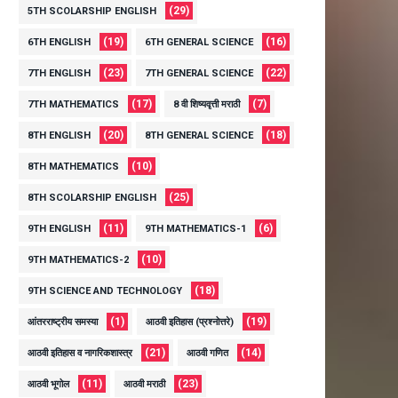
(29)
5TH SCOLARSHIP ENGLISH
(19)
(16)
6TH ENGLISH
6TH GENERAL SCIENCE
(23)
(22)
7TH ENGLISH
7TH GENERAL SCIENCE
(17)
(7)
7TH MATHEMATICS
8 वी शिष्यवृत्ती मराठी
(20)
(18)
8TH ENGLISH
8TH GENERAL SCIENCE
(10)
8TH MATHEMATICS
(25)
8TH SCOLARSHIP ENGLISH
(11)
(6)
9TH ENGLISH
9TH MATHEMATICS-1
(10)
9TH MATHEMATICS-2
(18)
9TH SCIENCE AND TECHNOLOGY
(1)
(19)
आंतरराष्ट्रीय समस्या
आठवी इतिहास (प्रश्नोत्तरे)
(21)
(14)
आठवी इतिहास व नागरिकशास्त्र
आठवी गणित
(11)
(23)
आठवी भूगोल
आठवी मराठी