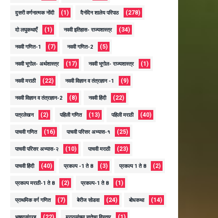
(1)
(278)
दुसरी वर्णनात्मक नोंदी
दैनंदिन शालेय परिपाठ
(1)
(34)
दो लघुकथाएँ
नववी इतिहास- राज्यशास्त्र
(7)
(5)
नववी गणित-1
नववी गणित-2
(17)
(1)
नववी भूगोल- अर्थशास्त्र
नववी भूगोल- राज्यशास्त्र
(22)
(9)
नववी मराठी
नववी विज्ञान व तंत्रज्ञान -1
(8)
(22)
नववी विज्ञान व तंत्रज्ञान-2
नववी हिंदी
(2)
(13)
(40)
पत्रलेखन
पहिली गणित
पहिली मराठी
(16)
(25)
पाचवी गणित
पाचवी परिसर अभ्यास-१
(10)
(23)
पाचवी परिसर अभ्यास-२
पाचवी मराठी
(40)
(3)
(2)
पाचवी हिंदी
प्रकल्प -1 ते 8
प्रकल्प 1 ते 8
(2)
(1)
प्रकल्प मराठी-1 ते 8
प्रकल्प-1 ते 8
(7)
(24)
(14)
प्राथमिक वर्ग गणित
बेरीज सोडवा
बोधकथा
(22)
(1)
भाषणसंग्रह
मराठयांच्या सत्तेचा विस्तार