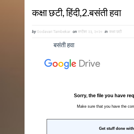
कक्षा छटी, हिंदी,2.बसंती हवा
by
Godavari Tambekar
on
सप्टेंबर २३, २०२०
in
कक्षा छटी
बसंती हवा