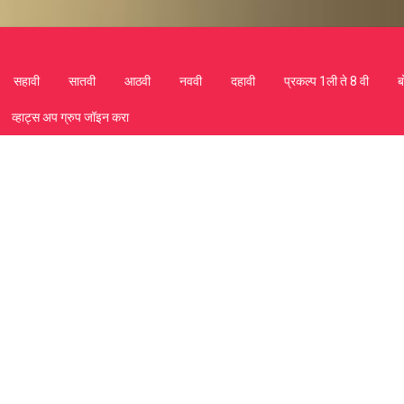
सहावी
सातवी
आठवी
नववी
दहावी
प्रकल्प 1ली ते 8 वी
ब
व्हाट्स अप ग्रुप जॉइन करा