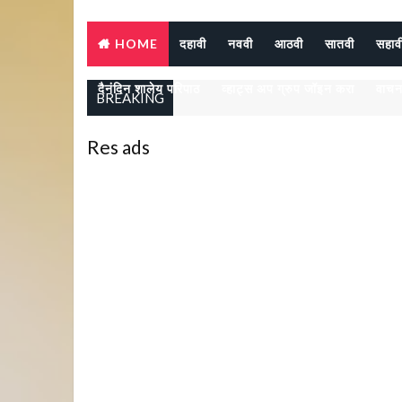
HOME
दहावी
नववी
आठवी
सातवी
सहाव
दैनंदिन शालेय परिपाठ
व्हाट्स अप ग्रुप जॉइन करा
वाचन
BREAKING
Res ads