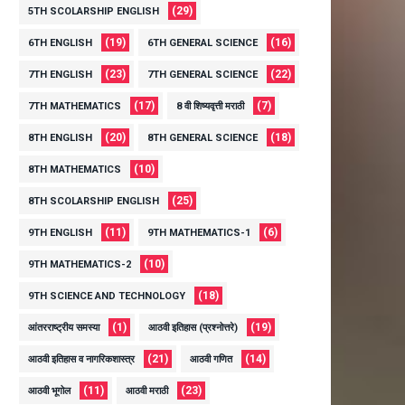
(29)
5TH SCOLARSHIP ENGLISH
(19)
(16)
6TH ENGLISH
6TH GENERAL SCIENCE
(23)
(22)
7TH ENGLISH
7TH GENERAL SCIENCE
(17)
(7)
7TH MATHEMATICS
8 वी शिष्यवृत्ती मराठी
(20)
(18)
8TH ENGLISH
8TH GENERAL SCIENCE
(10)
8TH MATHEMATICS
(25)
8TH SCOLARSHIP ENGLISH
(11)
(6)
9TH ENGLISH
9TH MATHEMATICS-1
(10)
9TH MATHEMATICS-2
(18)
9TH SCIENCE AND TECHNOLOGY
(1)
(19)
आंतरराष्ट्रीय समस्या
आठवी इतिहास (प्रश्नोत्तरे)
(21)
(14)
आठवी इतिहास व नागरिकशास्त्र
आठवी गणित
(11)
(23)
आठवी भूगोल
आठवी मराठी