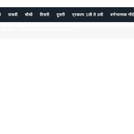
ी
पाचवी
चौथी
तिसरी
दुसरी
प्रकल्प 1ली ते 8वी
वर्णनात्मक नों
 व्हिडिओ
MOTIVATIONAL VIDEO