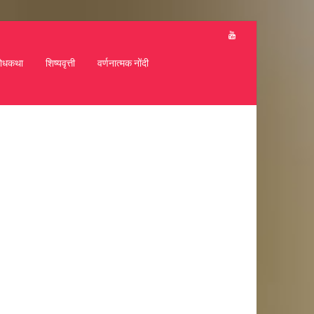
ोधकथा
शिष्यवृत्ती
वर्णनात्मक नोंदी