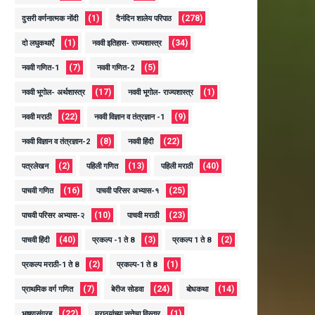
(1)
(278)
दुसरी वर्णनात्मक नोंदी
दैनंदिन शालेय परिपाठ
(1)
(34)
दो लघुकथाएँ
नववी इतिहास- राज्यशास्त्र
(7)
(5)
नववी गणित-1
नववी गणित-2
(17)
(1)
नववी भूगोल- अर्थशास्त्र
नववी भूगोल- राज्यशास्त्र
(22)
(9)
नववी मराठी
नववी विज्ञान व तंत्रज्ञान -1
(8)
(22)
नववी विज्ञान व तंत्रज्ञान-2
नववी हिंदी
(2)
(13)
(40)
पत्रलेखन
पहिली गणित
पहिली मराठी
(16)
(25)
पाचवी गणित
पाचवी परिसर अभ्यास-१
(10)
(23)
पाचवी परिसर अभ्यास-२
पाचवी मराठी
(40)
(3)
(2)
पाचवी हिंदी
प्रकल्प -1 ते 8
प्रकल्प 1 ते 8
(2)
(1)
प्रकल्प मराठी-1 ते 8
प्रकल्प-1 ते 8
(7)
(24)
(14)
प्राथमिक वर्ग गणित
बेरीज सोडवा
बोधकथा
(22)
(1)
भाषणसंग्रह
मराठयांच्या सत्तेचा विस्तार