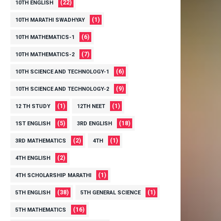
(22)
10TH ENGLISH
(1)
10TH MARATHI SWADHYAY
(6)
10TH MATHEMATICS-1
(7)
10TH MATHEMATICS-2
(6)
10TH SCIENCE AND TECHNOLOGY-1
(9)
10TH SCIENCE AND TECHNOLOGY-2
(1)
(1)
12 TH STUDY
12TH NEET
(5)
(18)
1ST ENGLISH
3RD ENGLISH
(2)
(1)
3RD MATHEMATICS
4TH
(2)
4TH ENGLISH
(1)
4TH SCHOLARSHIP MARATHI
(38)
(1)
5TH ENGLISH
5TH GENERAL SCIENCE
(16)
5TH MATHEMATICS