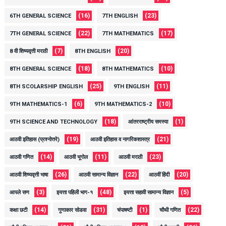
(16)
(23)
6TH GENERAL SCIENCE
7TH ENGLISH
(22)
(17)
7TH GENERAL SCIENCE
7TH MATHEMATICS
(7)
(20)
8 वी शिष्यवृत्ती मराठी
8TH ENGLISH
(18)
(10)
8TH GENERAL SCIENCE
8TH MATHEMATICS
(25)
(11)
8TH SCOLARSHIP ENGLISH
9TH ENGLISH
(6)
(10)
9TH MATHEMATICS-1
9TH MATHEMATICS-2
(18)
(1)
9TH SCIENCE AND TECHNOLOGY
आंतरराष्ट्रीय समस्या
(19)
(21)
आठवी इतिहास (प्रश्नोत्तरे)
आठवी इतिहास व नागरिकशास्त्र
(14)
(11)
(23)
आठवी गणित
आठवी भूगोल
आठवी मराठी
(26)
(22)
(20)
आठवी शिष्यवृत्ती भाषा
आठवी सामान्य विज्ञान
आठवीं हिंदी
(3)
(48)
(5)
आपले सण
इयत्ता पहिली भाग-१
इयत्ता सहावी सामान्य विज्ञान
(14)
(31)
(1)
(22)
कक्षा छटी
गुणाकार सोडवा
चंपाषष्टी
चौथी गणित