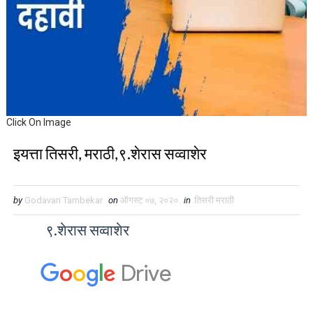
Click On Image
इयत्ता तिसरी, मराठी,९.शेरास सव्वाशेर
by
Godavari Tambekar
on
ऑगस्ट ०७, २०२०
in
तिसरी मराठी
९.शेरास सव्वाशेर