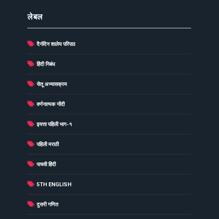
लेबल
दैनंदिन शालेय परिपाठ
(278)
(73)
हिंदी निबंध
(60)
सेतू अभ्यासक्रम
(49)
वर्णनात्मक नोंदी
(48)
इयत्ता पहिली भाग-१
(40)
पहिली मराठी
(40)
पाचवी हिंदी
(38)
5TH ENGLISH
(37)
दुसरी गणित