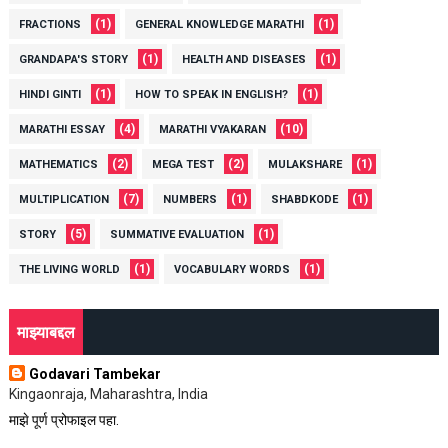
(1)
(1)
FRACTIONS
GENERAL KNOWLEDGE MARATHI
(1)
(1)
GRANDAPA'S STORY
HEALTH AND DISEASES
(1)
(1)
HINDI GINTI
HOW TO SPEAK IN ENGLISH?
(4)
(10)
MARATHI ESSAY
MARATHI VYAKARAN
(2)
(2)
(1)
MATHEMATICS
MEGA TEST
MULAKSHARE
(7)
(1)
(1)
MULTIPLICATION
NUMBERS
SHABDKODE
(5)
(1)
STORY
SUMMATIVE EVALUATION
(1)
(1)
THE LIVING WORLD
VOCABULARY WORDS
माझ्याबद्दल
Godavari Tambekar
Kingaonraja, Maharashtra, India
माझे पूर्ण प्रोफाइल पहा.