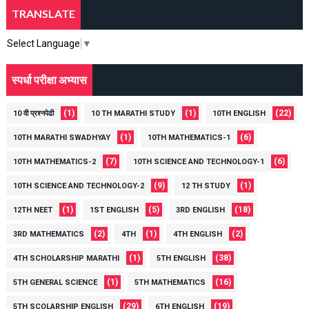
TRANSLATE
Select Language
▼
स्पर्धा परीक्षा अभ्यास
(1)
(1)
(22)
10 वी प्रश्नपेढी
10 TH MARATHI STUDY
10TH ENGLISH
(1)
(6)
10TH MARATHI SWADHYAY
10TH MATHEMATICS-1
(7)
(6)
10TH MATHEMATICS-2
10TH SCIENCE AND TECHNOLOGY-1
(9)
(1)
10TH SCIENCE AND TECHNOLOGY-2
12 TH STUDY
(1)
(5)
(18)
12TH NEET
1ST ENGLISH
3RD ENGLISH
(2)
(1)
(2)
3RD MATHEMATICS
4TH
4TH ENGLISH
(1)
(38)
4TH SCHOLARSHIP MARATHI
5TH ENGLISH
(1)
(16)
5TH GENERAL SCIENCE
5TH MATHEMATICS
(29)
(19)
5TH SCOLARSHIP ENGLISH
6TH ENGLISH