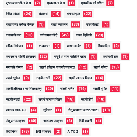
(2)
(1)
(7)
प्रकल्प मराठी-1 ते 8
प्रकल्प-1 ते 8
प्राथमिक वर्ग गणित
(24)
(14)
(22)
बेरीज सोडवा
बोधकथा
भाषणसंग्रह
(1)
(33)
(1)
मराठयांच्या सत्तेचा विस्तार
मराठी व्याकरण
ऱ्हस्व वेलांटी
(13)
(49)
(23)
वजाबाकी करा
वर्णनात्मक नोंदी
वाचन व्हिडिओ
(1)
(1)
(1)
(2)
वार्षिक नियोजन
शब्दवाचन
शासन आदेश
शिक्षकदिन
(22)
(1)
(1)
संगणक व माहिती तंत्रज्ञान
संपूर्ण अभ्यास पहिली ते दहावी
समानार्थी शब्द
(2)
(12)
(13)
सरकारी योजना
सहावी इतिहास व नागरिकशास्त्र
सहावी गणित
(9)
(22)
(14)
सहावी भूगोल
सहावी मराठी
सहावी सामान्य विज्ञान
(20)
(16)
(11)
सातवी इतिहास व नागरिकशास्त्र
सातवी गणित
सातवी भूगोल
(22)
(18)
(18)
सातवी मराठी
सातवी सामान्य विज्ञान
सातवी हिंदी
(4)
(1)
(10)
सामान्य ज्ञान- GK
सुविचार
सेतू अभ्यास 2022-2023
(60)
(3)
(4)
सेतू अभ्यासक्रम
स्वाध्याय उपक्रम
हिंदी कहानी
(73)
(2)
(1)
हिंदी निबंध
हिंदी व्याकरण
A TO Z