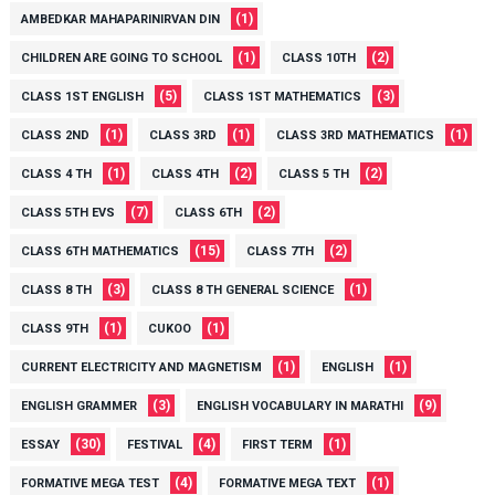
(1)
AMBEDKAR MAHAPARINIRVAN DIN
(1)
(2)
CHILDREN ARE GOING TO SCHOOL
CLASS 10TH
(5)
(3)
CLASS 1ST ENGLISH
CLASS 1ST MATHEMATICS
(1)
(1)
(1)
CLASS 2ND
CLASS 3RD
CLASS 3RD MATHEMATICS
(1)
(2)
(2)
CLASS 4 TH
CLASS 4TH
CLASS 5 TH
(7)
(2)
CLASS 5TH EVS
CLASS 6TH
(15)
(2)
CLASS 6TH MATHEMATICS
CLASS 7TH
(3)
(1)
CLASS 8 TH
CLASS 8 TH GENERAL SCIENCE
(1)
(1)
CLASS 9TH
CUKOO
(1)
(1)
CURRENT ELECTRICITY AND MAGNETISM
ENGLISH
(3)
(9)
ENGLISH GRAMMER
ENGLISH VOCABULARY IN MARATHI
(30)
(4)
(1)
ESSAY
FESTIVAL
FIRST TERM
(4)
(1)
FORMATIVE MEGA TEST
FORMATIVE MEGA TEXT