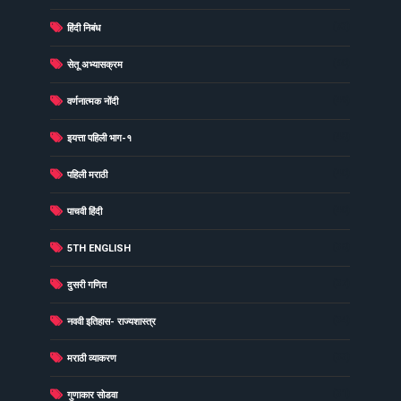
(73)
हिंदी निबंध
(60)
सेतू अभ्यासक्रम
(49)
वर्णनात्मक नोंदी
(48)
इयत्ता पहिली भाग-१
(40)
पहिली मराठी
(40)
पाचवी हिंदी
(38)
5TH ENGLISH
(37)
दुसरी गणित
(34)
नववी इतिहास- राज्यशास्त्र
(33)
मराठी व्याकरण
(31)
गुणाकार सोडवा