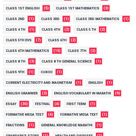
(5)
(3)
CLASS 1ST ENGLISH
CLASS 1ST MATHEMATICS
(1)
(1)
(1)
CLASS 2ND
CLASS 3RD
CLASS 3RD MATHEMATICS
(1)
(2)
(2)
CLASS 4 TH
CLASS 4TH
CLASS 5 TH
(7)
(2)
CLASS 5TH EVS
CLASS 6TH
(15)
(2)
CLASS 6TH MATHEMATICS
CLASS 7TH
(3)
(1)
CLASS 8 TH
CLASS 8 TH GENERAL SCIENCE
(1)
(1)
CLASS 9TH
CUKOO
(1)
(1)
CURRENT ELECTRICITY AND MAGNETISM
ENGLISH
(3)
(9)
ENGLISH GRAMMER
ENGLISH VOCABULARY IN MARATHI
(30)
(4)
(1)
ESSAY
FESTIVAL
FIRST TERM
(4)
(1)
FORMATIVE MEGA TEST
FORMATIVE MEGA TEXT
(1)
(1)
FRACTIONS
GENERAL KNOWLEDGE MARATHI
(1)
(1)
GRANDAPA'S STORY
HEALTH AND DISEASES