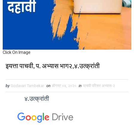
Click On Image
इयत्ता पाचवी, प. अभ्यास भाग२,४.उत्क्रांती
by
Godavari Tambekar
on
ऑगस्ट ०४, २०२०
in
पाचवी परिसर अभ्यास-२
४.उत्क्रांती