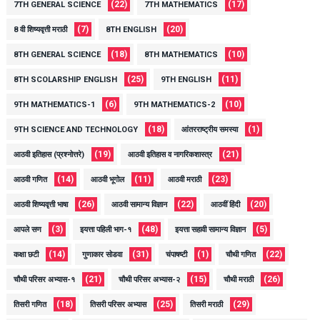
(22)
(17)
7TH GENERAL SCIENCE
7TH MATHEMATICS
(7)
(20)
8 वी शिष्यवृत्ती मराठी
8TH ENGLISH
(18)
(10)
8TH GENERAL SCIENCE
8TH MATHEMATICS
(25)
(11)
8TH SCOLARSHIP ENGLISH
9TH ENGLISH
(6)
(10)
9TH MATHEMATICS-1
9TH MATHEMATICS-2
(18)
(1)
9TH SCIENCE AND TECHNOLOGY
आंतरराष्ट्रीय समस्या
(19)
(21)
आठवी इतिहास (प्रश्नोत्तरे)
आठवी इतिहास व नागरिकशास्त्र
(14)
(11)
(23)
आठवी गणित
आठवी भूगोल
आठवी मराठी
(26)
(22)
(20)
आठवी शिष्यवृत्ती भाषा
आठवी सामान्य विज्ञान
आठवीं हिंदी
(3)
(48)
(5)
आपले सण
इयत्ता पहिली भाग-१
इयत्ता सहावी सामान्य विज्ञान
(14)
(31)
(1)
(22)
कक्षा छटी
गुणाकार सोडवा
चंपाषष्टी
चौथी गणित
(21)
(15)
(26)
चौथी परिसर अभ्यास-१
चौथी परिसर अभ्यास-२
चौथी मराठी
(18)
(25)
(29)
तिसरी गणित
तिसरी परिसर अभ्यास
तिसरी मराठी