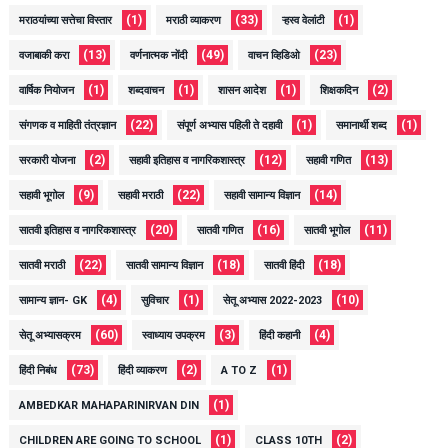
(1)
(33)
(1)
मराठयांच्या सत्तेचा विस्तार
मराठी व्याकरण
ऱ्हस्व वेलांटी
(13)
(49)
(23)
वजाबाकी करा
वर्णनात्मक नोंदी
वाचन व्हिडिओ
(1)
(1)
(1)
(2)
वार्षिक नियोजन
शब्दवाचन
शासन आदेश
शिक्षकदिन
(22)
(1)
(1)
संगणक व माहिती तंत्रज्ञान
संपूर्ण अभ्यास पहिली ते दहावी
समानार्थी शब्द
(2)
(12)
(13)
सरकारी योजना
सहावी इतिहास व नागरिकशास्त्र
सहावी गणित
(9)
(22)
(14)
सहावी भूगोल
सहावी मराठी
सहावी सामान्य विज्ञान
(20)
(16)
(11)
सातवी इतिहास व नागरिकशास्त्र
सातवी गणित
सातवी भूगोल
(22)
(18)
(18)
सातवी मराठी
सातवी सामान्य विज्ञान
सातवी हिंदी
(4)
(1)
(10)
सामान्य ज्ञान- GK
सुविचार
सेतू अभ्यास 2022-2023
(60)
(3)
(4)
सेतू अभ्यासक्रम
स्वाध्याय उपक्रम
हिंदी कहानी
(73)
(2)
(1)
हिंदी निबंध
हिंदी व्याकरण
A TO Z
(1)
AMBEDKAR MAHAPARINIRVAN DIN
(1)
(2)
CHILDREN ARE GOING TO SCHOOL
CLASS 10TH