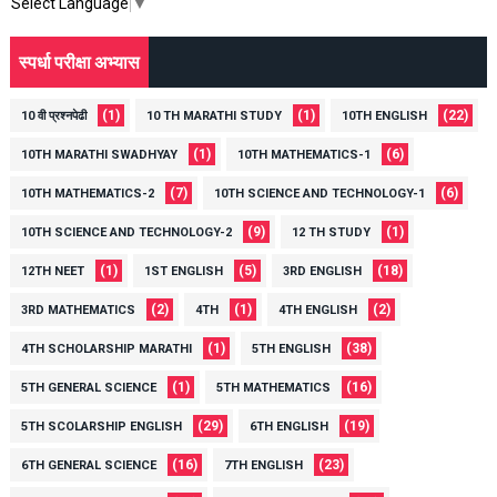
Select Language
▼
स्पर्धा परीक्षा अभ्यास
(1)
(1)
(22)
10 वी प्रश्नपेढी
10 TH MARATHI STUDY
10TH ENGLISH
(1)
(6)
10TH MARATHI SWADHYAY
10TH MATHEMATICS-1
(7)
(6)
10TH MATHEMATICS-2
10TH SCIENCE AND TECHNOLOGY-1
(9)
(1)
10TH SCIENCE AND TECHNOLOGY-2
12 TH STUDY
(1)
(5)
(18)
12TH NEET
1ST ENGLISH
3RD ENGLISH
(2)
(1)
(2)
3RD MATHEMATICS
4TH
4TH ENGLISH
(1)
(38)
4TH SCHOLARSHIP MARATHI
5TH ENGLISH
(1)
(16)
5TH GENERAL SCIENCE
5TH MATHEMATICS
(29)
(19)
5TH SCOLARSHIP ENGLISH
6TH ENGLISH
(16)
(23)
6TH GENERAL SCIENCE
7TH ENGLISH