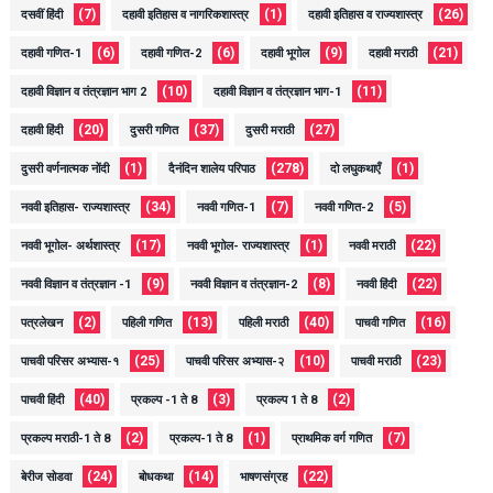
(7)
(1)
(26)
दसवीं हिंदी
दहावी इतिहास व नागरिकशास्त्र
दहावी इतिहास व राज्यशास्त्र
(6)
(6)
(9)
(21)
दहावी गणित-1
दहावी गणित-2
दहावी भूगोल
दहावी मराठी
(10)
(11)
दहावी विज्ञान व तंत्रज्ञान भाग 2
दहावी विज्ञान व तंत्रज्ञान भाग-1
(20)
(37)
(27)
दहावी हिंदी
दुसरी गणित
दुसरी मराठी
(1)
(278)
(1)
दुसरी वर्णनात्मक नोंदी
दैनंदिन शालेय परिपाठ
दो लघुकथाएँ
(34)
(7)
(5)
नववी इतिहास- राज्यशास्त्र
नववी गणित-1
नववी गणित-2
(17)
(1)
(22)
नववी भूगोल- अर्थशास्त्र
नववी भूगोल- राज्यशास्त्र
नववी मराठी
(9)
(8)
(22)
नववी विज्ञान व तंत्रज्ञान -1
नववी विज्ञान व तंत्रज्ञान-2
नववी हिंदी
(2)
(13)
(40)
(16)
पत्रलेखन
पहिली गणित
पहिली मराठी
पाचवी गणित
(25)
(10)
(23)
पाचवी परिसर अभ्यास-१
पाचवी परिसर अभ्यास-२
पाचवी मराठी
(40)
(3)
(2)
पाचवी हिंदी
प्रकल्प -1 ते 8
प्रकल्प 1 ते 8
(2)
(1)
(7)
प्रकल्प मराठी-1 ते 8
प्रकल्प-1 ते 8
प्राथमिक वर्ग गणित
(24)
(14)
(22)
बेरीज सोडवा
बोधकथा
भाषणसंग्रह