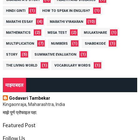
(1)
(1)
HINDI GINTI
HOW TO SPEAK IN ENGLISH?
(4)
(10)
MARATHI ESSAY
MARATHI VYAKARAN
(2)
(2)
(1)
MATHEMATICS
MEGA TEST
MULAKSHARE
(7)
(1)
(1)
MULTIPLICATION
NUMBERS
SHABDKODE
(5)
(1)
STORY
SUMMATIVE EVALUATION
(1)
(1)
THE LIVING WORLD
VOCABULARY WORDS
माझ्याबद्दल
Godavari Tambekar
Kingaonraja, Maharashtra, India
माझे पूर्ण प्रोफाइल पहा.
Featured Post
Follow Us