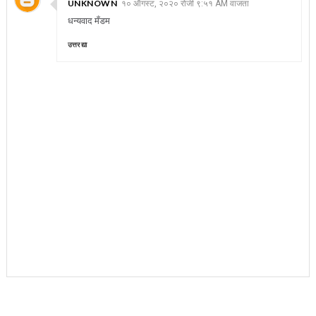
UNKNOWN
१० ऑगस्ट, २०२० रोजी ९:५१ AM वाजता
धन्यवाद मँडम
उत्तर द्या