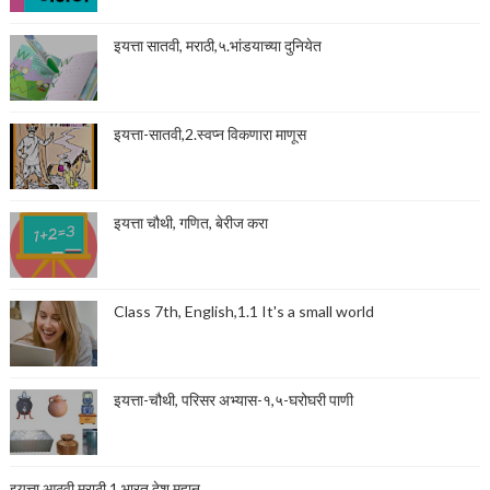
इयत्ता सातवी, मराठी,५.भांडयाच्या दुनियेत
इयत्ता-सातवी,2.स्वप्न विकणारा माणूस
इयत्ता चौथी, गणित, बेरीज करा
Class 7th, English,1.1 It's a small world
इयत्ता-चौथी, परिसर अभ्यास-१,५-घरोघरी पाणी
इयत्ता आठवी,मराठी,1.भारत देश महान