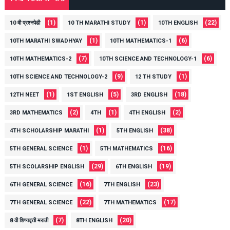
(1)
(1)
(22)
10 वी प्रश्नपेढी
10 TH MARATHI STUDY
10TH ENGLISH
(1)
(6)
10TH MARATHI SWADHYAY
10TH MATHEMATICS-1
(7)
(6)
10TH MATHEMATICS-2
10TH SCIENCE AND TECHNOLOGY-1
(9)
(1)
10TH SCIENCE AND TECHNOLOGY-2
12 TH STUDY
(1)
(5)
(18)
12TH NEET
1ST ENGLISH
3RD ENGLISH
(2)
(1)
(2)
3RD MATHEMATICS
4TH
4TH ENGLISH
(1)
(38)
4TH SCHOLARSHIP MARATHI
5TH ENGLISH
(1)
(16)
5TH GENERAL SCIENCE
5TH MATHEMATICS
(29)
(19)
5TH SCOLARSHIP ENGLISH
6TH ENGLISH
(16)
(23)
6TH GENERAL SCIENCE
7TH ENGLISH
(22)
(17)
7TH GENERAL SCIENCE
7TH MATHEMATICS
(7)
(20)
8 वी शिष्यवृत्ती मराठी
8TH ENGLISH