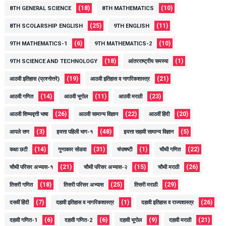
(18)
(10)
8TH GENERAL SCIENCE
8TH MATHEMATICS
(25)
(11)
8TH SCOLARSHIP ENGLISH
9TH ENGLISH
(6)
(10)
9TH MATHEMATICS-1
9TH MATHEMATICS-2
(18)
(1)
9TH SCIENCE AND TECHNOLOGY
आंतरराष्ट्रीय समस्या
(19)
(21)
आठवी इतिहास (प्रश्नोत्तरे)
आठवी इतिहास व नागरिकशास्त्र
(14)
(11)
(23)
आठवी गणित
आठवी भूगोल
आठवी मराठी
(26)
(22)
(20)
आठवी शिष्यवृत्ती भाषा
आठवी सामान्य विज्ञान
आठवीं हिंदी
(3)
(48)
(5)
आपले सण
इयत्ता पहिली भाग-१
इयत्ता सहावी सामान्य विज्ञान
(14)
(31)
(1)
(22)
कक्षा छटी
गुणाकार सोडवा
चंपाषष्टी
चौथी गणित
(21)
(15)
(26)
चौथी परिसर अभ्यास-१
चौथी परिसर अभ्यास-२
चौथी मराठी
(18)
(25)
(29)
तिसरी गणित
तिसरी परिसर अभ्यास
तिसरी मराठी
(7)
(1)
(26)
दसवीं हिंदी
दहावी इतिहास व नागरिकशास्त्र
दहावी इतिहास व राज्यशास्त्र
(6)
(6)
(9)
(21)
दहावी गणित-1
दहावी गणित-2
दहावी भूगोल
दहावी मराठी