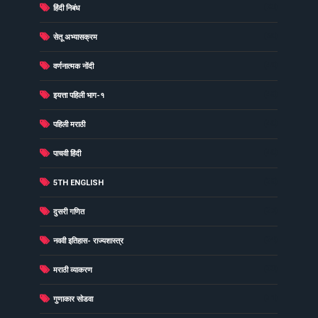
(73)
हिंदी निबंध
(60)
सेतू अभ्यासक्रम
(49)
वर्णनात्मक नोंदी
(48)
इयत्ता पहिली भाग-१
(40)
पहिली मराठी
(40)
पाचवी हिंदी
(38)
5TH ENGLISH
(37)
दुसरी गणित
(34)
नववी इतिहास- राज्यशास्त्र
(33)
मराठी व्याकरण
(31)
गुणाकार सोडवा