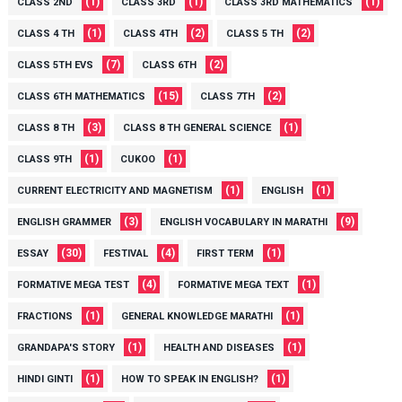
(1)
(1)
(1)
CLASS 2ND
CLASS 3RD
CLASS 3RD MATHEMATICS
(1)
(2)
(2)
CLASS 4 TH
CLASS 4TH
CLASS 5 TH
(7)
(2)
CLASS 5TH EVS
CLASS 6TH
(15)
(2)
CLASS 6TH MATHEMATICS
CLASS 7TH
(3)
(1)
CLASS 8 TH
CLASS 8 TH GENERAL SCIENCE
(1)
(1)
CLASS 9TH
CUKOO
(1)
(1)
CURRENT ELECTRICITY AND MAGNETISM
ENGLISH
(3)
(9)
ENGLISH GRAMMER
ENGLISH VOCABULARY IN MARATHI
(30)
(4)
(1)
ESSAY
FESTIVAL
FIRST TERM
(4)
(1)
FORMATIVE MEGA TEST
FORMATIVE MEGA TEXT
(1)
(1)
FRACTIONS
GENERAL KNOWLEDGE MARATHI
(1)
(1)
GRANDAPA'S STORY
HEALTH AND DISEASES
(1)
(1)
HINDI GINTI
HOW TO SPEAK IN ENGLISH?