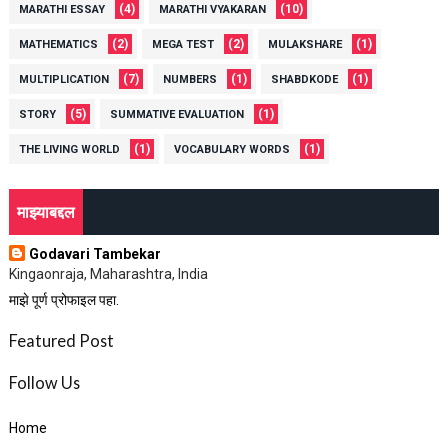
(4)
(10)
MARATHI ESSAY
MARATHI VYAKARAN
(2)
(2)
(1)
MATHEMATICS
MEGA TEST
MULAKSHARE
(7)
(1)
(1)
MULTIPLICATION
NUMBERS
SHABDKODE
(5)
(1)
STORY
SUMMATIVE EVALUATION
(1)
(1)
THE LIVING WORLD
VOCABULARY WORDS
माझ्याबद्दल
Godavari Tambekar
Kingaonraja, Maharashtra, India
माझे पूर्ण प्रोफाइल पहा.
Featured Post
Follow Us
Home