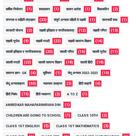
(1)
(1)
(1)
(2)
वार्षिक नियोजन
शब्दवाचन
शासन आदेश
शिक्षकदिन
(22)
(1)
(1)
संगणक व माहिती तंत्रज्ञान
संपूर्ण अभ्यास पहिली ते दहावी
समानार्थी शब्द
(2)
(12)
(13)
सरकारी योजना
सहावी इतिहास व नागरिकशास्त्र
सहावी गणित
(9)
(22)
(14)
सहावी भूगोल
सहावी मराठी
सहावी सामान्य विज्ञान
(20)
(16)
(11)
सातवी इतिहास व नागरिकशास्त्र
सातवी गणित
सातवी भूगोल
(22)
(18)
(18)
सातवी मराठी
सातवी सामान्य विज्ञान
सातवी हिंदी
(4)
(1)
(10)
सामान्य ज्ञान- GK
सुविचार
सेतू अभ्यास 2022-2023
(60)
(3)
(4)
सेतू अभ्यासक्रम
स्वाध्याय उपक्रम
हिंदी कहानी
(73)
(2)
(1)
हिंदी निबंध
हिंदी व्याकरण
A TO Z
(1)
AMBEDKAR MAHAPARINIRVAN DIN
(1)
(2)
CHILDREN ARE GOING TO SCHOOL
CLASS 10TH
(5)
(3)
CLASS 1ST ENGLISH
CLASS 1ST MATHEMATICS