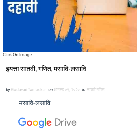
Click On Image
इयत्ता सातवी, गणित, मसावि-लसावि
by
Godavari Tambekar
on
ऑगस्ट ०९, २०२०
in
सातवी गणित
मसावि-लसावि