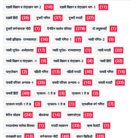
(10)
(11)
दहावी विज्ञान व तंत्रज्ञान भाग 2
दहावी विज्ञान व तंत्रज्ञान भाग-1
(20)
(37)
(27)
दहावी हिंदी
दुसरी गणित
दुसरी मराठी
(1)
(278)
(1)
दुसरी वर्णनात्मक नोंदी
दैनंदिन शालेय परिपाठ
दो लघुकथाएँ
(34)
(7)
(5)
नववी इतिहास- राज्यशास्त्र
नववी गणित-1
नववी गणित-2
(17)
(1)
(22)
नववी भूगोल- अर्थशास्त्र
नववी भूगोल- राज्यशास्त्र
नववी मराठी
(9)
(8)
(22)
नववी विज्ञान व तंत्रज्ञान -1
नववी विज्ञान व तंत्रज्ञान-2
नववी हिंदी
(2)
(13)
(40)
(16)
पत्रलेखन
पहिली गणित
पहिली मराठी
पाचवी गणित
(25)
(10)
(23)
पाचवी परिसर अभ्यास-१
पाचवी परिसर अभ्यास-२
पाचवी मराठी
(40)
(3)
(2)
पाचवी हिंदी
प्रकल्प -1 ते 8
प्रकल्प 1 ते 8
(2)
(1)
(7)
प्रकल्प मराठी-1 ते 8
प्रकल्प-1 ते 8
प्राथमिक वर्ग गणित
(24)
(14)
(22)
बेरीज सोडवा
बोधकथा
भाषणसंग्रह
(1)
(33)
(1)
मराठयांच्या सत्तेचा विस्तार
मराठी व्याकरण
ऱ्हस्व वेलांटी
(13)
(49)
(23)
वजाबाकी करा
वर्णनात्मक नोंदी
वाचन व्हिडिओ