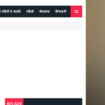
दी पहिली ते आठवी
पहिली
बोधकथा
शिष्यवृत्ती
RES ADS