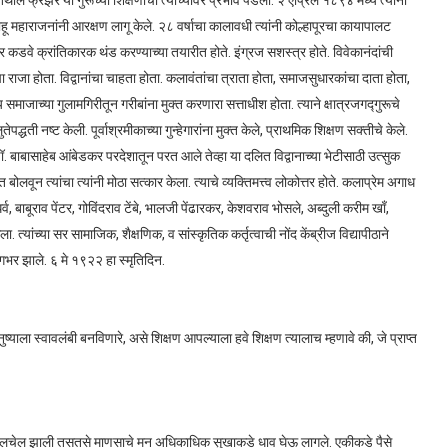
.तेथील फ्रेझर या गुरूच्या शिक्षणाचा त्यांच्यावर प्रभाव पडला. २ एप्रिल १८९४ मध्ये त्यांनी
ाहू महाराजनांनी आरक्षण लागू केले. २८ वर्षाचा कालावधी त्यांनी कोल्हापूरचा कायापालट
डवे क्रांतिकारक थंड करण्याच्या तयारीत होते. इंग्रज सशस्त्र होते. विवेकानंदांची
 राजा होता. विद्वानांचा चाहता होता. कलावंतांचा त्राता होता, समाजसुधारकांचा दाता होता,
 समाजाच्या गुलामगिरीतून गरीबांना मुक्त करणारा सत्ताधीश होता. त्याने क्षात्रजगद्गुरूचे
्धती नष्ट केली. पूर्वाश्रमीकाच्या गुन्हेगारांना मुक्त केले, प्राथमिक शिक्षण सक्तीचे केले.
 बाबासाहेब आंबेडकर परदेशातून परत आले तेव्हा या दलित विद्वानाच्या भेटीसाठी उत्सुक
ोलवून त्यांचा त्यांनी मोठा सत्कार केला. त्याचे व्यक्तिमत्त्व लोकोत्तर होते. कलाप्रेम अगाध
 बाबूराव पेंटर, गोविंदराव टेंबे, भालजी पेंढारकर, केशवराव भोसले, अब्दुली करीम खाँ,
त्यांच्या सर सामाजिक, शैक्षणिक, व सांस्कृतिक कर्तृत्वाची नोंद केंब्रीज विद्यापीठाने
जगभर झाले. ६ मे १९२२ हा स्मृतिदिन.
याला स्वावलंबी बनविणारे, असे शिक्षण आपल्याला हवे शिक्षण त्यालाच म्हणावे की, जे प्राप्त
रेलचेल झाली तसतसे माणसाचे मन अधिकाधिक सुखाकडे धाव घेऊ लागले. एकीकडे पैसे