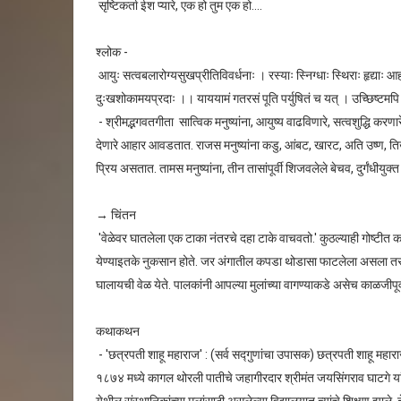
सृष्टिकर्ता ईश प्यारे, एक हो तुम एक हो....
श्लोक -
आयुः सत्वबलारोग्यसुखप्रीतिविवर्धनाः । रस्याः स्निग्धाः स्थिराः हृद्याः आ
दुःखशोकामयप्रदाः ।। याययामं गतरसं पूति पर्युषितं च यत् । उच्छिष्टमपि
- श्रीमद्भगवतगीता सात्विक मनुष्यांना, आयुष्य वाढविणारे, सत्वशुद्धि करण
देणारे आहार आवडतात. राजस मनुष्यांना कडु, आंबट, खारट, अति उष्ण, ति
प्रिय असतात. तामस मनुष्यांना, तीन तासांपूर्वी शिजवलेले बेचव, दुर्गंधी
→ चिंतन
'वेळेवर घातलेला एक टाका नंतरचे दहा टाके वाचवतो.' कुठल्याही गोष्टीत
येण्याइतके नुकसान होते. जर अंगातील कपडा थोडासा फाटलेला असला त
घालायची वेळ येते. पालकांनी आपल्या मुलांच्या वागण्याकडे असेच काळजीपूर्व
कथाकथन
- 'छत्रपती शाहू महाराज' : (सर्व सद्गुणांचा उपासक) छत्रपती शाहू महारा
१८७४ मध्ये कागल थोरली पातीचे जहागीरदार श्रीमंत जयसिंगराव घाटगे यांच्य