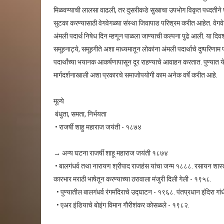
मिळवण्याची लालसा वाढली, तर दुसरीकडे सुखाचा उपभोग विकृत पध्दतीने घे
सुटका करण्यासाठी वेगवेगळ्या संस्था जिवापाड परिश्रम करीत आहेत. वेगवे
अंमली पदार्थ निषेध दिन म्हणून पाळला जाण्याची कल्पना पुढे आली. या दि
समूहनाट्ये, समूहगीते अशा माध्यमातून लोकांना अंमली पदार्थाचे दुष्परिणा
पदार्थांच्या भयानक आकर्षणापासून दूर राहण्याचे आवाहन करतात. पुण्यात 
मार्गदर्शनाखाली अशा प्रकारचे समाजोपयोगी काम अनेक वर्षे करीत आहे.
मूल्ये
बंधुता, समता, निर्भयता
• राजर्षी शाहु महाराज जयंती - १८७४
→ अन्य घटना राजर्षी शाहू महाराज जयंती १८७४
• बालगंधर्व तथा नारायण श्रीपाद राजहंस यांचा जन्म १८८८. रसायन शास्त्
कारभार मराठी भाषेतून करण्याच्या ठरावाला मंजुरी दिली गेली - १९५८.
• पुण्यातील बालगंधर्व रंगमंदिराचे उद्घाटन - १९६८. पंतप्रधान इंदिरा ग
• एअर इंडियाचे बोइंग विमान गौरीशंकर कोसळले - १९८२.