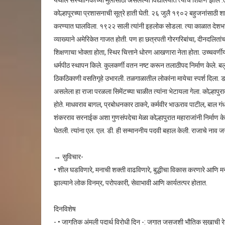
येथील संस्थानिकांच्या मुलांसाठी असलेल्या विद्यालयात त्यांचे शिक्षण झाले 
कोल्हापूरच्या प्रशासनाची सूत्रे हाती घेती. २६ जुलै १९०२ बहुजनांसाठी श
करण्यात घालविला. १९२२ साली त्यांनी इहलोक सोडला. त्या काळात देशभर क
व्याख्याने अमेरिकेत गाजत होती. पण हा छत्रपती गोरगरिबांचा, दीनदलितांचा
शिक्षणाचा भोक्ता होता, स्थिर चित्ताने धोरण आखणारा नेता होता. उच्चवर्णीय
धर्मपीठ स्थापन किले. कुलकर्णी वतन नष्ट करून तलाठीपद निर्माण केले. बलुतेपद
ठिकठिकाणी वसतिगृहे उभारली. तळगाळातील लोकांना मायेचा स्पर्श दिला. डॉ.
असलेला हा राजा परळला सिमेंटच्या चाळीत त्यांना भेटायला गेला. कोल्हापुरात ब
होते. माधवराव बागल, प्रबोधनकार ठाकरे, कर्मवीर भाऊराव पाटील, बाल गंधर्व,
शंकरराव सरनाईक अशा गुणसंपदेचा मेळा कोल्हापुरात महाराजांनी निर्माण केला. 
घेतली. त्यांना एल. एल. डी. ही सन्माननीय पदवी बहाल केली. राजाचे नाव 
→ सुविचार-
• शील घडविणारे, मनाची शक्ती वाढविणारे, बुद्धीचा विकास करणारे आणि मनुष्
झाल्याने लोक विनम्र, परोपकारी, सेवाभावी आणि कार्यतत्पर होतात.
दिनविशेष
- • जागतिक अंमली पदार्थ विरोधी दिन -: जगात जसजशी भौतिक सुखाची 