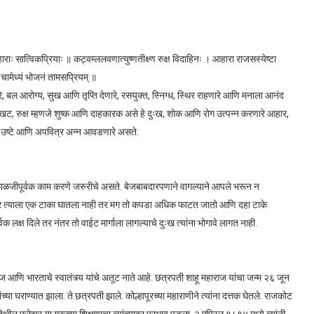
हाराः सात्विकप्रियाः ॥ कट्वम्ललवणात्युष्णतीक्ष्ण रुक्ष विदाहिनः । आहारा राजसस्येष्टा
 चामेध्यं भोजनं तामसप्रियम् ॥
ारे, बल आरोग्य, सुख आणि तृप्ति देणारे, रसयुक्त, स्निग्ध, स्थिर राहणारे आणि मनाला आनंद
खट, रुक्ष म्हणजे शुष्क आणि दाहकारक असे हे दुःख, शोक आणि रोग उत्पन्न करणारे आहार,
युक्त उष्टे आणि अपवित्र अन्न आवडणारे असते.
 काळजीपूर्वक काम करणे जरुरीचे असते. बेजबाबदारपणाने वागल्याने आपले भरून न
र त्याला एक टाका घातला नाही तर मग तो कपडा अधिक फाटत जातो आणि दहा टाके
क लक्ष दिले तर नंतर तो वाईट मार्गाला लागल्याचे दुःख त्यांना भोगावे लागत नाही.
ज आणि भारताचे स्वातंत्र्य यांचे अतूट नाते आहे. छत्रपती शाहू महाराज यांचा जन्म २६ जून
ा घराण्यात झाला. ते छत्रपती झाले. कोल्हापूरच्या महाराणीने त्यांना दत्तक घेतले. राजकोट