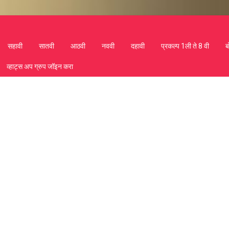
सहावी
सातवी
आठवी
नववी
दहावी
प्रकल्प 1ली ते 8 वी
ब
व्हाट्स अप ग्रुप जॉइन करा