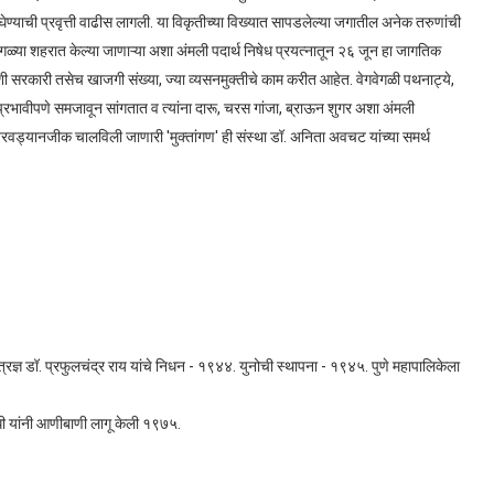
ण्याची प्रवृत्ती वाढीस लागली. या विकृतीच्या विख्यात सापडलेल्या जगातील अनेक तरुणांची
गळ्या शहरात केल्या जाणाऱ्या अशा अंमली पदार्थ निषेध प्रयत्नातून २६ जून हा जागतिक
वशी सरकारी तसेच खाजगी संख्या, ज्या व्यसनमुक्तीचे काम करीत आहेत. वेगवेगळी पथनाट्ये,
म प्रभावीपणे समजावून सांगतात व त्यांना दारू, चरस गांजा, ब्राऊन शुगर अशा अंमली
येरवड्यानजीक चालविली जाणारी 'मुक्तांगण' ही संस्था डॉ. अनिता अवचट यांच्या समर्थ
रज्ञ डॉ. प्रफुलचंद्र राय यांचे निधन - १९४४. युनोची स्थापना - १९४५. पुणे महापालिकेला
ांधी यांनी आणीबाणी लागू केली १९७५.