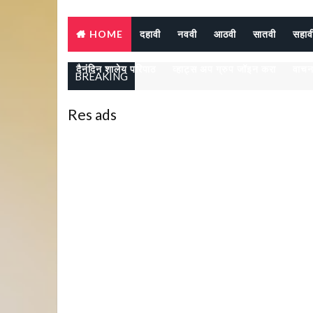
HOME
दहावी
नववी
आठवी
सातवी
सहाव
दैनंदिन शालेय परिपाठ
व्हाट्स अप ग्रुप जॉइन करा
वाचन
BREAKING
Res ads