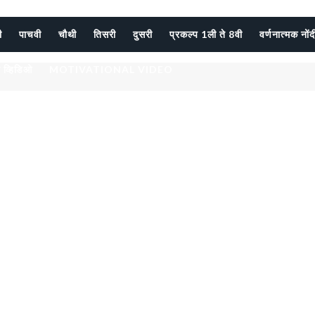
ी
पाचवी
चौथी
तिसरी
दुसरी
प्रकल्प 1ली ते 8वी
वर्णनात्मक नों
 व्हिडिओ
MOTIVATIONAL VIDEO