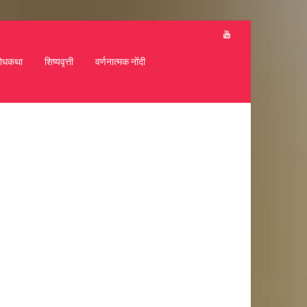
ोधकथा
शिष्यवृत्ती
वर्णनात्मक नोंदी