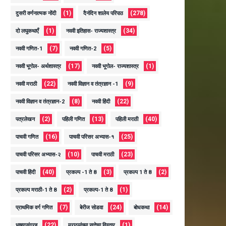
(1)
(278)
दुसरी वर्णनात्मक नोंदी
दैनंदिन शालेय परिपाठ
(1)
(34)
दो लघुकथाएँ
नववी इतिहास- राज्यशास्त्र
(7)
(5)
नववी गणित-1
नववी गणित-2
(17)
(1)
नववी भूगोल- अर्थशास्त्र
नववी भूगोल- राज्यशास्त्र
(22)
(9)
नववी मराठी
नववी विज्ञान व तंत्रज्ञान -1
(8)
(22)
नववी विज्ञान व तंत्रज्ञान-2
नववी हिंदी
(2)
(13)
(40)
पत्रलेखन
पहिली गणित
पहिली मराठी
(16)
(25)
पाचवी गणित
पाचवी परिसर अभ्यास-१
(10)
(23)
पाचवी परिसर अभ्यास-२
पाचवी मराठी
(40)
(3)
(2)
पाचवी हिंदी
प्रकल्प -1 ते 8
प्रकल्प 1 ते 8
(2)
(1)
प्रकल्प मराठी-1 ते 8
प्रकल्प-1 ते 8
(7)
(24)
(14)
प्राथमिक वर्ग गणित
बेरीज सोडवा
बोधकथा
(22)
(1)
भाषणसंग्रह
मराठयांच्या सत्तेचा विस्तार