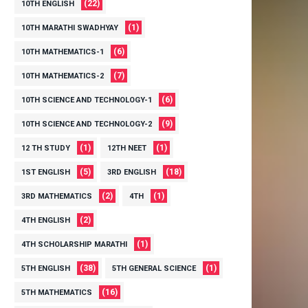
(22)
10TH ENGLISH
(1)
10TH MARATHI SWADHYAY
(6)
10TH MATHEMATICS-1
(7)
10TH MATHEMATICS-2
(6)
10TH SCIENCE AND TECHNOLOGY-1
(9)
10TH SCIENCE AND TECHNOLOGY-2
(1)
(1)
12 TH STUDY
12TH NEET
(5)
(18)
1ST ENGLISH
3RD ENGLISH
(2)
(1)
3RD MATHEMATICS
4TH
(2)
4TH ENGLISH
(1)
4TH SCHOLARSHIP MARATHI
(38)
(1)
5TH ENGLISH
5TH GENERAL SCIENCE
(16)
5TH MATHEMATICS