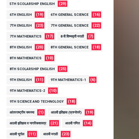
(29)
5TH SCOLARSHIP ENGLISH
(19)
(16)
6TH ENGLISH
6TH GENERAL SCIENCE
(23)
(22)
7TH ENGLISH
7TH GENERAL SCIENCE
(17)
(7)
7TH MATHEMATICS
8 वी शिष्यवृत्ती मराठी
(20)
(18)
8TH ENGLISH
8TH GENERAL SCIENCE
(10)
8TH MATHEMATICS
(25)
8TH SCOLARSHIP ENGLISH
(11)
(6)
9TH ENGLISH
9TH MATHEMATICS-1
(10)
9TH MATHEMATICS-2
(18)
9TH SCIENCE AND TECHNOLOGY
(1)
(19)
आंतरराष्ट्रीय समस्या
आठवी इतिहास (प्रश्नोत्तरे)
(21)
(14)
आठवी इतिहास व नागरिकशास्त्र
आठवी गणित
(11)
(23)
आठवी भूगोल
आठवी मराठी