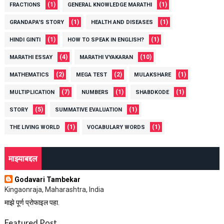
(1)
(1)
FRACTIONS
GENERAL KNOWLEDGE MARATHI
(1)
(1)
GRANDAPA'S STORY
HEALTH AND DISEASES
(1)
(1)
HINDI GINTI
HOW TO SPEAK IN ENGLISH?
(4)
(10)
MARATHI ESSAY
MARATHI VYAKARAN
(2)
(2)
(1)
MATHEMATICS
MEGA TEST
MULAKSHARE
(7)
(1)
(1)
MULTIPLICATION
NUMBERS
SHABDKODE
(5)
(1)
STORY
SUMMATIVE EVALUATION
(1)
(1)
THE LIVING WORLD
VOCABULARY WORDS
माझ्याबद्दल
Godavari Tambekar
Kingaonraja, Maharashtra, India
माझे पूर्ण प्रोफाइल पहा.
Featured Post