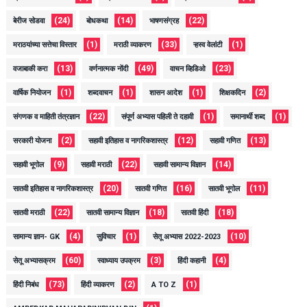
(24)
(14)
(22)
बेरीज सोडवा
बोधकथा
भाषणसंग्रह
(1)
(33)
(1)
मराठयांच्या सत्तेचा विस्तार
मराठी व्याकरण
ऱ्हस्व वेलांटी
(13)
(49)
(23)
वजाबाकी करा
वर्णनात्मक नोंदी
वाचन व्हिडिओ
(1)
(1)
(1)
(2)
वार्षिक नियोजन
शब्दवाचन
शासन आदेश
शिक्षकदिन
(22)
(1)
(1)
संगणक व माहिती तंत्रज्ञान
संपूर्ण अभ्यास पहिली ते दहावी
समानार्थी शब्द
(2)
(12)
(13)
सरकारी योजना
सहावी इतिहास व नागरिकशास्त्र
सहावी गणित
(9)
(22)
(14)
सहावी भूगोल
सहावी मराठी
सहावी सामान्य विज्ञान
(20)
(16)
(11)
सातवी इतिहास व नागरिकशास्त्र
सातवी गणित
सातवी भूगोल
(22)
(18)
(18)
सातवी मराठी
सातवी सामान्य विज्ञान
सातवी हिंदी
(4)
(1)
(10)
सामान्य ज्ञान- GK
सुविचार
सेतू अभ्यास 2022-2023
(60)
(3)
(4)
सेतू अभ्यासक्रम
स्वाध्याय उपक्रम
हिंदी कहानी
(73)
(2)
(1)
हिंदी निबंध
हिंदी व्याकरण
A TO Z