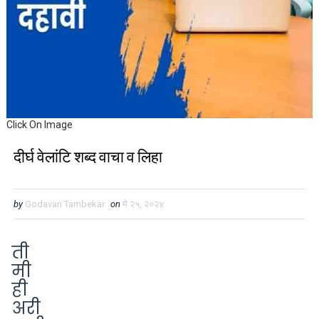
Click On Image
दीर्घ वेलांटि शब्द वाचा व लिहा
by
Godavari Tambekar
on
मे २५, २०२४
ती
मी
ही
अरी