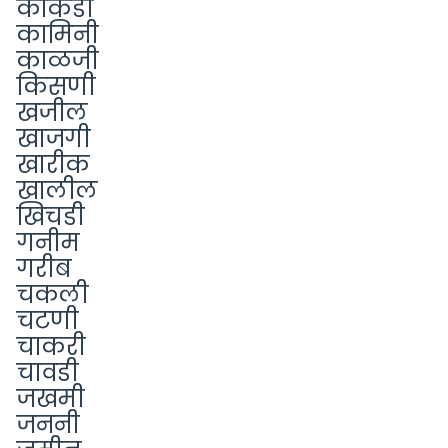
काकडी
कामिनी
काळजी
किसणी
खजील
खाजगी
खारीक
खालील
खिचडी
गनीम
गरीब
चकली
चटणी
चाकरी
चावडी
जखमी
जननी