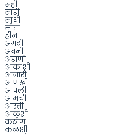
सही
साडी
साधी
सीता
हीन
अगदी
अवनी
अडाणी
आकाशी
आजारी
आणखी
आपली
आमची
आरती
आळशी
कठीण
कळशी