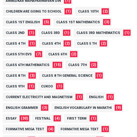
(1)
AMBEDKAR MAHAPARINIRVAN DIN
(1)
(2)
CHILDREN ARE GOING TO SCHOOL
CLASS 10TH
(5)
(3)
CLASS 1ST ENGLISH
CLASS 1ST MATHEMATICS
(1)
(1)
(1)
CLASS 2ND
CLASS 3RD
CLASS 3RD MATHEMATICS
(1)
(2)
(2)
CLASS 4 TH
CLASS 4TH
CLASS 5 TH
(7)
(2)
CLASS 5TH EVS
CLASS 6TH
(15)
(2)
CLASS 6TH MATHEMATICS
CLASS 7TH
(3)
(1)
CLASS 8 TH
CLASS 8 TH GENERAL SCIENCE
(1)
(1)
CLASS 9TH
CUKOO
(1)
(1)
CURRENT ELECTRICITY AND MAGNETISM
ENGLISH
(3)
(9)
ENGLISH GRAMMER
ENGLISH VOCABULARY IN MARATHI
(30)
(4)
(1)
ESSAY
FESTIVAL
FIRST TERM
(4)
(1)
FORMATIVE MEGA TEST
FORMATIVE MEGA TEXT