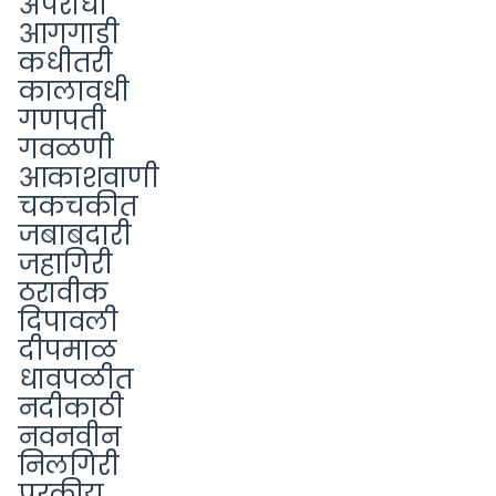
अपराधी
आगगाडी
कधीतरी
कालावधी
गणपती
गवळणी
आकाशवाणी
चकचकीत
जबाबदारी
जहागिरी
ठरावीक
दिपावली
दीपमाळ
धावपळीत
नदीकाठी
नवनवीन
निलगिरी
परकीय