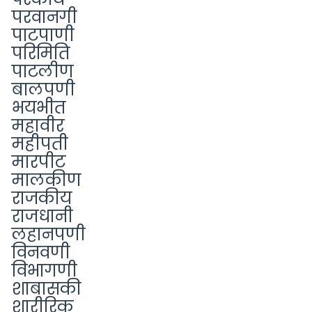
परवानगी
पाटपाणी
परिमिति
पाटलीण
बालपणी
भयभीत
महावीर
महीपती
मारपीट
मालकीण
राजकीय
राजधानी
लहानपणी
विनवणी
विभागणी
शाबासकी
शारीरिक