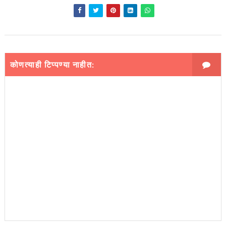
कोणत्याही टिप्पण्‍या नाहीत: