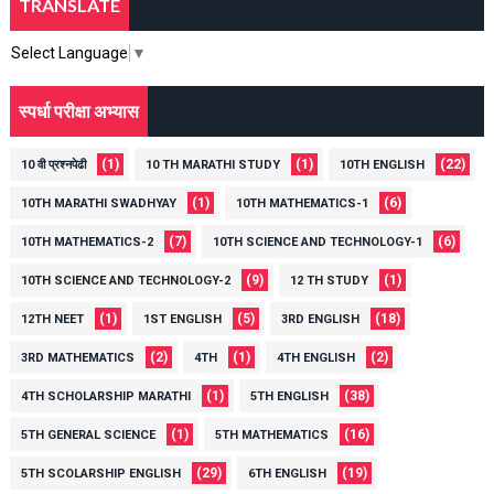
TRANSLATE
Select Language
▼
स्पर्धा परीक्षा अभ्यास
(1)
(1)
(22)
10 वी प्रश्नपेढी
10 TH MARATHI STUDY
10TH ENGLISH
(1)
(6)
10TH MARATHI SWADHYAY
10TH MATHEMATICS-1
(7)
(6)
10TH MATHEMATICS-2
10TH SCIENCE AND TECHNOLOGY-1
(9)
(1)
10TH SCIENCE AND TECHNOLOGY-2
12 TH STUDY
(1)
(5)
(18)
12TH NEET
1ST ENGLISH
3RD ENGLISH
(2)
(1)
(2)
3RD MATHEMATICS
4TH
4TH ENGLISH
(1)
(38)
4TH SCHOLARSHIP MARATHI
5TH ENGLISH
(1)
(16)
5TH GENERAL SCIENCE
5TH MATHEMATICS
(29)
(19)
5TH SCOLARSHIP ENGLISH
6TH ENGLISH