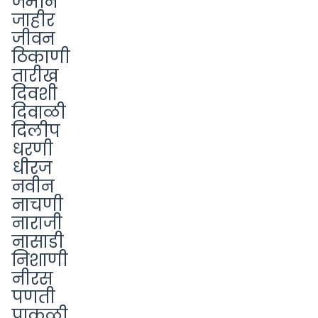
जमीन
जाहीर
जीवन
ठिकाणी
तारीख
दिवशी
दिवाळी
दिलीप
धरणी
धीरज
नवीन
नाचणी
नाराजी
नासाडी
निशाणी
नीरस
पणती
पाकळी