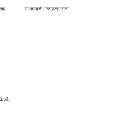
कालखंड -' ------या नावाने ओळखला जातो.
नकेली.