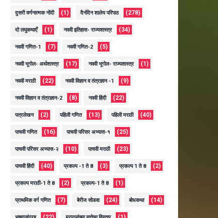
(1)
(278)
दुसरी वर्णनात्मक नोंदी
दैनंदिन शालेय परिपाठ
(1)
(34)
दो लघुकथाएँ
नववी इतिहास- राज्यशास्त्र
(7)
(5)
नववी गणित-1
नववी गणित-2
(17)
(1)
नववी भूगोल- अर्थशास्त्र
नववी भूगोल- राज्यशास्त्र
(22)
(9)
नववी मराठी
नववी विज्ञान व तंत्रज्ञान -1
(8)
(22)
नववी विज्ञान व तंत्रज्ञान-2
नववी हिंदी
(2)
(13)
(40)
पत्रलेखन
पहिली गणित
पहिली मराठी
(16)
(25)
पाचवी गणित
पाचवी परिसर अभ्यास-१
(10)
(23)
पाचवी परिसर अभ्यास-२
पाचवी मराठी
(40)
(3)
(2)
पाचवी हिंदी
प्रकल्प -1 ते 8
प्रकल्प 1 ते 8
(2)
(1)
प्रकल्प मराठी-1 ते 8
प्रकल्प-1 ते 8
(7)
(24)
(14)
प्राथमिक वर्ग गणित
बेरीज सोडवा
बोधकथा
(22)
(1)
भाषणसंग्रह
मराठयांच्या सत्तेचा विस्तार