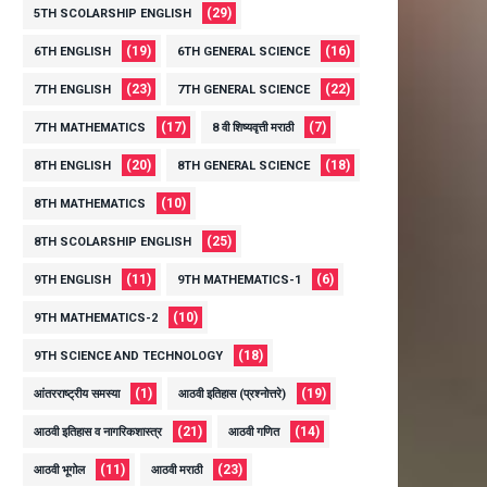
(29)
5TH SCOLARSHIP ENGLISH
(19)
(16)
6TH ENGLISH
6TH GENERAL SCIENCE
(23)
(22)
7TH ENGLISH
7TH GENERAL SCIENCE
(17)
(7)
7TH MATHEMATICS
8 वी शिष्यवृत्ती मराठी
(20)
(18)
8TH ENGLISH
8TH GENERAL SCIENCE
(10)
8TH MATHEMATICS
(25)
8TH SCOLARSHIP ENGLISH
(11)
(6)
9TH ENGLISH
9TH MATHEMATICS-1
(10)
9TH MATHEMATICS-2
(18)
9TH SCIENCE AND TECHNOLOGY
(1)
(19)
आंतरराष्ट्रीय समस्या
आठवी इतिहास (प्रश्नोत्तरे)
(21)
(14)
आठवी इतिहास व नागरिकशास्त्र
आठवी गणित
(11)
(23)
आठवी भूगोल
आठवी मराठी