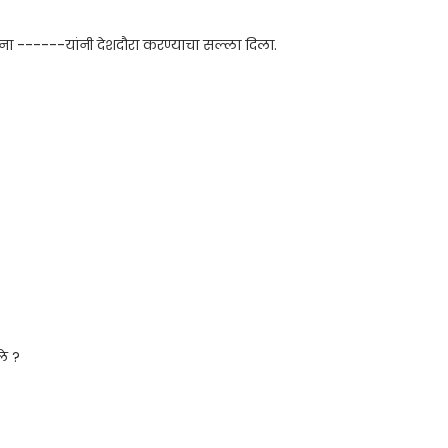
ींना ------यांनी देशदौरा करण्याचा सल्ला दिला.
ले ?