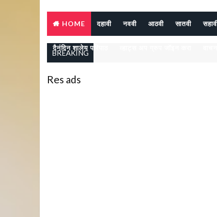
HOME
दहावी
नववी
आठवी
सातवी
सहाव
दैनंदिन शालेय परिपाठ
व्हाट्स अप ग्रुप जॉइन करा
वाचन
BREAKING
Res ads