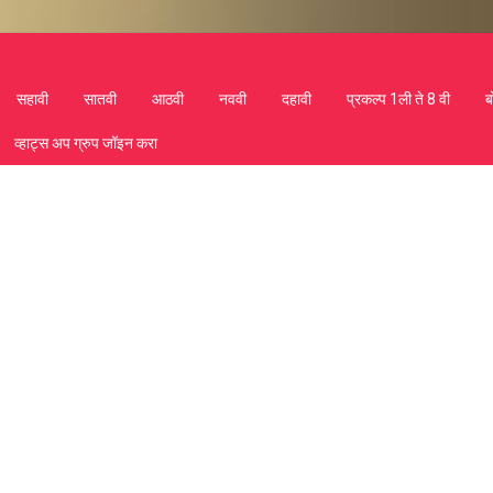
सहावी
सातवी
आठवी
नववी
दहावी
प्रकल्प 1ली ते 8 वी
ब
व्हाट्स अप ग्रुप जॉइन करा