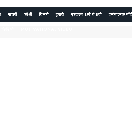
ी
पाचवी
चौथी
तिसरी
दुसरी
प्रकल्प 1ली ते 8वी
वर्णनात्मक नों
 व्हिडिओ
MOTIVATIONAL VIDEO