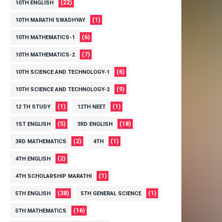
(22)
10TH ENGLISH
(1)
10TH MARATHI SWADHYAY
(6)
10TH MATHEMATICS-1
(7)
10TH MATHEMATICS-2
(6)
10TH SCIENCE AND TECHNOLOGY-1
(9)
10TH SCIENCE AND TECHNOLOGY-2
(1)
(1)
12 TH STUDY
12TH NEET
(5)
(18)
1ST ENGLISH
3RD ENGLISH
(2)
(1)
3RD MATHEMATICS
4TH
(2)
4TH ENGLISH
(1)
4TH SCHOLARSHIP MARATHI
(38)
(1)
5TH ENGLISH
5TH GENERAL SCIENCE
(16)
5TH MATHEMATICS