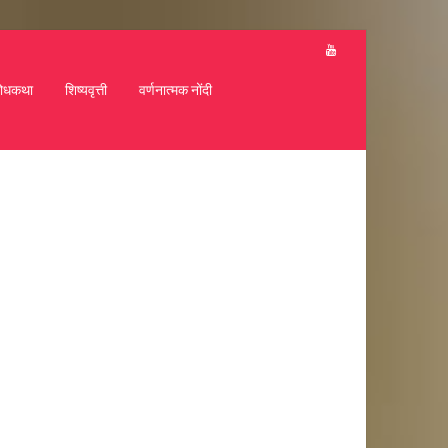
ोधकथा
शिष्यवृत्ती
वर्णनात्मक नोंदी