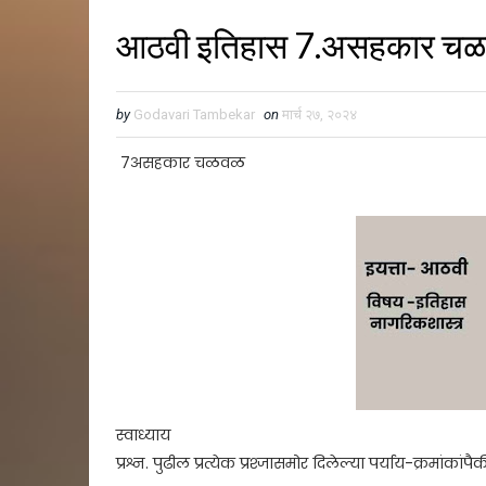
आठवी इतिहास 7.असहकार च
by
Godavari Tambekar
on
मार्च २७, २०२४
7असहकार चळवळ
स्वाध्याय
प्रश्न. पुढील प्रत्येक प्रश्जासमोर दिलेल्या पर्याय-क्रमांकांपै