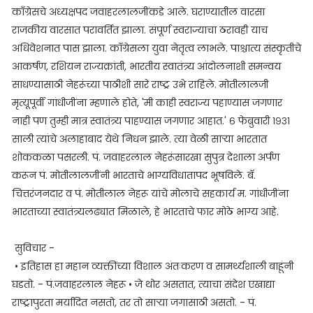
काँग्रेसचे अध्यक्षपद जवाहरलालजींकडे आले. घराण्यातील वारसा
राजकीय वारसात परावर्तित झाला. संपूर्ण स्वराज्याचा ठरावही याच
अधिवेशनात पास झाला. काँग्रेसला युवा नेतृत्व लाभले. पाश्चात्य संस्कृतीचे
आकर्षण, रशियन राज्यक्रांती, भारतीय स्वातंत्र्य आंदोलनाशी समन्वय
साधण्यासाठी नेहरूंच्या पाठीशी सारे राष्ट्र उभे राहिले. मोतीलालजी
मृत्यूपूर्वी गांधीजींना म्हणाले होते, 'मी काही स्वराज्य पहाण्यास जगणार
नाही पण तुम्ही मात्र स्वातंत्र्य पाहण्यास जगणार आहात.' ६ फेब्रुवारी १९३१
साली त्यांचे अलाहाबाद येथे निधन झाले. त्या वेळी साऱ्या भारतात
शोककळा पसरली. पं. जवाहरलाल नेहरूंसारखा सुपुत्र देशाला अर्पण
करून पं. मोतीलालजींनी भारताचे भाग्यविधातापद भूषविले. बॅ.
चित्तरंजनदार व पं. मोतीलाल नेहरू यांचे मोलाचे सहकार्य म. गांधीजींना
भारताच्या स्वातंत्र्यलढ्यात मिळाले, हे भारताचे फार मोठे भाग्य आहे.
सुविचार -
• इतिहास हा महान व्यक्तींच्या विशाल अंतःकरण व सामर्थ्यशाली बाहूंनी
घडतो. - पं.जवाहरलाल नेहरू • जे थोर असतात, त्याचा संदेश एखाद्या
राष्ट्रापुरता मर्यादित नसतो, तर तो साऱ्या जगासाठी असतो. - पं.