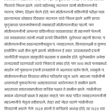
पित्याचे निधन झाले. त्यांचे वडीलबंधू नंदलाल यांनी मोतीलालजींचे
पालन, पोषण, शिक्षण केले होते; पण मोतीलालजी वकिलीची परीक्षा पास
झाल्यानंतर थोड्याच दिवसात नंदलाल यांचे निधन झाले आणि साऱ्या
कुटुंबाच्या पालनपोषणाची जबाबदारी मोतीलालजींवर पडली. पण
मोतीलालजींनी आपल्या वकिलीच्या व्यवसायावर ती सहजपणे पेलली.
त्या व्यवसायात त्यांनी लाखो रुपये मिळविले. युरोपच्या सहली केल्या. पं
मोतीलालजींना स्वरुपाराणीपासून पं. जवाहरलाल, विजयालक्ष्मी व कृष्णा
हाथीमिंग अशी तीन मुले झाली. मोतीलाल हे स्वतः उदारमतवादी इंग्रजी
चालीरिती पाश्चात्य संस्कृतीचे प्रशंसक व समर्थक होते. युरोपमधील अनेक
राजदरबारी घराण्यांशी त्याचे निकटचे संबंध होते; पण १९१९ मध्ये पंजाबमध्ये
मार्शल लॉ पुकारून इंग्रजी राजसत्तेने जे अश्लाघ्य वर्तन केले, त्यामुळे पं.
मोतीलालजींच्या विचारात मोठेच परिवर्तन घडून आले. महात्मा गांधीजींनी
शासनाशी पुकारलेल्या असहकाराच्या आंदोलनात ते सामील झाले.
भारताच्या स्वांतत्र्यप्राप्तीच्या काँग्रेस पक्षात ते सामील झाले. गांधीजींच्या
मवाळ धोरणाशी प्रथम ते सहमत नव्हते; पण नंतर पंडित जवाहरलालजींनी
महात्माजींचे नेतृत्व स्वीकारले, तेव्हा सारे नेहरू घराणे गांधीजींच्या
विचारांनी भारले गेले. १९२८ साली ते काँग्रेसचे अध्यक्ष होते, तर १९२९ च्या