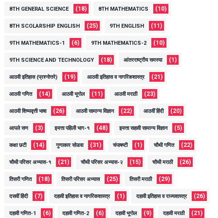
(18)
(10)
8TH GENERAL SCIENCE
8TH MATHEMATICS
(25)
(11)
8TH SCOLARSHIP ENGLISH
9TH ENGLISH
(6)
(10)
9TH MATHEMATICS-1
9TH MATHEMATICS-2
(18)
(1)
9TH SCIENCE AND TECHNOLOGY
आंतरराष्ट्रीय समस्या
(19)
(21)
आठवी इतिहास (प्रश्नोत्तरे)
आठवी इतिहास व नागरिकशास्त्र
(14)
(11)
(23)
आठवी गणित
आठवी भूगोल
आठवी मराठी
(26)
(22)
(20)
आठवी शिष्यवृत्ती भाषा
आठवी सामान्य विज्ञान
आठवीं हिंदी
(3)
(48)
(5)
आपले सण
इयत्ता पहिली भाग-१
इयत्ता सहावी सामान्य विज्ञान
(14)
(31)
(1)
(22)
कक्षा छटी
गुणाकार सोडवा
चंपाषष्टी
चौथी गणित
(21)
(15)
(26)
चौथी परिसर अभ्यास-१
चौथी परिसर अभ्यास-२
चौथी मराठी
(18)
(25)
(29)
तिसरी गणित
तिसरी परिसर अभ्यास
तिसरी मराठी
(7)
(1)
(26)
दसवीं हिंदी
दहावी इतिहास व नागरिकशास्त्र
दहावी इतिहास व राज्यशास्त्र
(6)
(6)
(9)
(21)
दहावी गणित-1
दहावी गणित-2
दहावी भूगोल
दहावी मराठी