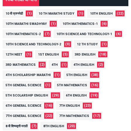
(1)
(1)
(22)
10 वी प्रश्नपेढी
10 TH MARATHI STUDY
10TH ENGLISH
(1)
(6)
10TH MARATHI SWADHYAY
10TH MATHEMATICS-1
(7)
(6)
10TH MATHEMATICS-2
10TH SCIENCE AND TECHNOLOGY-1
(9)
(1)
10TH SCIENCE AND TECHNOLOGY-2
12 TH STUDY
(1)
(5)
(18)
12TH NEET
1ST ENGLISH
3RD ENGLISH
(2)
(1)
(2)
3RD MATHEMATICS
4TH
4TH ENGLISH
(1)
(38)
4TH SCHOLARSHIP MARATHI
5TH ENGLISH
(1)
(16)
5TH GENERAL SCIENCE
5TH MATHEMATICS
(29)
(19)
5TH SCOLARSHIP ENGLISH
6TH ENGLISH
(16)
(23)
6TH GENERAL SCIENCE
7TH ENGLISH
(22)
(17)
7TH GENERAL SCIENCE
7TH MATHEMATICS
(7)
(20)
8 वी शिष्यवृत्ती मराठी
8TH ENGLISH