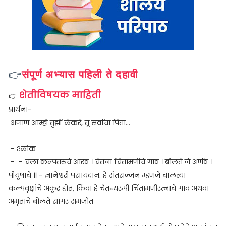
👉
संपूर्ण अभ्यास पहिली ते दहावी
शेतीविषयक माहिती
👉
प्रार्थना-
अजाण आम्ही तुझीं लेकरे, तू सर्वांचा पिता...
- श्लोक
- - चला कल्पतरूंचे आरव । चेतना चिंतामणीचे गांव । बोलते जे अर्णव ।
पीयूषाचे ॥ - ज्ञानेश्वरी पसायदान. हे संतसज्जन म्हणजे चालत्या
कल्पवृक्षांचे अंकूर होत, किंवा हे चैतन्यरूपी चिंतामणीरत्नाचे गाव अथवा
अमृताचे बोलते सागर समजोत