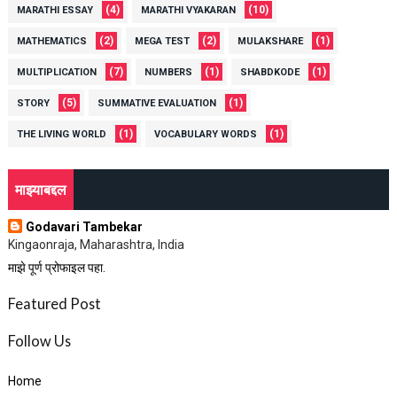
(4)
(10)
MARATHI ESSAY
MARATHI VYAKARAN
(2)
(2)
(1)
MATHEMATICS
MEGA TEST
MULAKSHARE
(7)
(1)
(1)
MULTIPLICATION
NUMBERS
SHABDKODE
(5)
(1)
STORY
SUMMATIVE EVALUATION
(1)
(1)
THE LIVING WORLD
VOCABULARY WORDS
माझ्याबद्दल
Godavari Tambekar
Kingaonraja, Maharashtra, India
माझे पूर्ण प्रोफाइल पहा.
Featured Post
Follow Us
Home