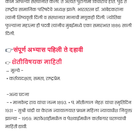
कामे आपल्या संस्थानात केली. ते अत्यंत पुरोगामी विचारांचे होते. पुढे ते
राष्ट्रीय सामाजिक परिषदेचे अध्यक्ष झाले. भारतरत्न डॉ. आंबेडकरांना
त्यांनी शिष्यवृत्ती दिली व संस्थानात मानाची मणूकही दिली. ज्योतिबा
फुल्यांना महात्मा ही पदवी त्यांनीच मुंबईमध्ये एका समारंभात १८८६ साली
दिली.
👉
संपूर्ण अभ्यास पहिली ते दहावी
शेतीविषयक माहिती
👉
→ मूल्ये -
• कर्तव्यदक्षता, समता, राष्ट्रप्रेम.
-अन्य घटना
- • मानवेन्द्र राय यांचा जन्म १८९३. • पं. मोतीलाल नेहरू यांचा स्मृतिदिन
१९३१ - सुश्री चांडी या केरळ न्यायालयात प्रथम महिला न्यायाधीश नियुक्त
झाल्या - १९५९. मराठेशाहीमधील व पेशवाईमधील कर्तबगार घराण्यांची
माहिती द्यावी.