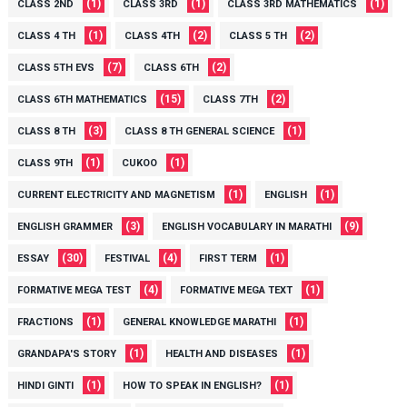
(1)
(1)
(1)
CLASS 2ND
CLASS 3RD
CLASS 3RD MATHEMATICS
(1)
(2)
(2)
CLASS 4 TH
CLASS 4TH
CLASS 5 TH
(7)
(2)
CLASS 5TH EVS
CLASS 6TH
(15)
(2)
CLASS 6TH MATHEMATICS
CLASS 7TH
(3)
(1)
CLASS 8 TH
CLASS 8 TH GENERAL SCIENCE
(1)
(1)
CLASS 9TH
CUKOO
(1)
(1)
CURRENT ELECTRICITY AND MAGNETISM
ENGLISH
(3)
(9)
ENGLISH GRAMMER
ENGLISH VOCABULARY IN MARATHI
(30)
(4)
(1)
ESSAY
FESTIVAL
FIRST TERM
(4)
(1)
FORMATIVE MEGA TEST
FORMATIVE MEGA TEXT
(1)
(1)
FRACTIONS
GENERAL KNOWLEDGE MARATHI
(1)
(1)
GRANDAPA'S STORY
HEALTH AND DISEASES
(1)
(1)
HINDI GINTI
HOW TO SPEAK IN ENGLISH?