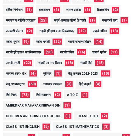
(1)
(1)
(1)
(2)
वार्षिक नियोजन
शब्दवाचन
शासन आदेश
शिक्षकदिन
(22)
(1)
(1)
संगणक व माहिती तंत्रज्ञान
संपूर्ण अभ्यास पहिली ते दहावी
समानार्थी शब्द
(2)
(12)
(13)
सरकारी योजना
सहावी इतिहास व नागरिकशास्त्र
सहावी गणित
(9)
(22)
(14)
सहावी भूगोल
सहावी मराठी
सहावी सामान्य विज्ञान
(20)
(16)
(11)
सातवी इतिहास व नागरिकशास्त्र
सातवी गणित
सातवी भूगोल
(22)
(18)
(18)
सातवी मराठी
सातवी सामान्य विज्ञान
सातवी हिंदी
(4)
(1)
(10)
सामान्य ज्ञान- GK
सुविचार
सेतू अभ्यास 2022-2023
(60)
(3)
(4)
सेतू अभ्यासक्रम
स्वाध्याय उपक्रम
हिंदी कहानी
(73)
(2)
(1)
हिंदी निबंध
हिंदी व्याकरण
A TO Z
(1)
AMBEDKAR MAHAPARINIRVAN DIN
(1)
(2)
CHILDREN ARE GOING TO SCHOOL
CLASS 10TH
(5)
(3)
CLASS 1ST ENGLISH
CLASS 1ST MATHEMATICS