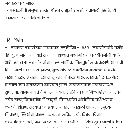
जवाहरलाल नेहरू
• पुस्तकप्रेपी मनुष्य अत्यंत श्रीमंत व सुखी असतो. • चांगली पुस्तके ही
माणसास जगणं शिकवितात
. दिनविशेष
- • महाराज सयाजीराव गायकवाड स्मृतिदिन - १९३९ : सयाजीरावांचे वर्णन
'हिन्दुस्थानातील आदर्श राजा' या शब्दात मदनमोहन मालवीयजींनी केले
आहे. महाराजा सयाजीरावांचा जन्म नाशिक जिल्ह्यातील कवळाणे या गावी
दि. १७ मार्च १८३३ रोजी झाला, मूळ गोपाळ काशीराम गायकवाड. बडोदा
नरेश खंडेराव महाराजांच्या मृत्यूनंतर गोपाळ गायकवाडांकडे दत्तक गेला
व त्याचे नाव सयाजीराव ठेवण्यात झाले. सयाजीरावांनी न्यायव्यस्थेत
सुधारणा, ग्रामपंचायतीचे पुनरूज्जीवन, सक्तीच्या प्राथमिक शिक्षणाची सोय,
गरीब गरजू विद्यार्थ्यांना शिष्यवृत्ती, विद्यार्थ्यांना औद्योगिक प्रशिक्षण व
कलेचे शिक्षण, संस्कृतग्रंथ प्रकाशन, हरिजनांसाठी शाळा, अस्पृश्यता
निवारण, स्त्रियांचा वारसा हक्क, बालविवाह दों, विधवा विवाह,
कन्याविक्रय बंदी, पडदापध्दती बंदी यांसारखी सामाजिक सुधारणांची विविध