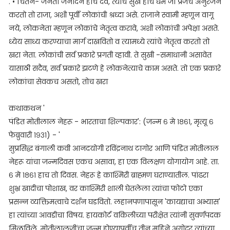
. • चिंतन- जनता जनार्दन हाच देव, त्याचे सुख हाच धर्म जो प्रजेचे अनुरंजन
करतो तो राजा, अशी पूर्वी लोकांची श्रध्दा असे. राजाने स्वामी म्हणून वागू
नये, लोकनेता म्हणून लोकांचे नेतृत्व करावे, अशी लोकांची अपेक्षा असते.
ध्येय साध्य करण्याचा मार्ग दाखवितो व त्यामध्ये त्यांचे नेतृत्व करतो तो
खरा नेता. लोकांची सर्व प्रकारे प्रगती व्हावी. ते सुखी -समाधानी असावेत
यासाठी सदैव, सर्व प्रकारे झटणे हे लोकनेत्याचे काम असते. तो एक प्रकारे
लोकांचा सेवकच असतो, तोच खरा
कथाकथन '
पंडित मोतीलाल नेहरू - भारताचा शिल्पकार': (जन्म ६ मे १८६१, मृत्यू ६
फेब्रुवारी १९३१) - '
सुप्रसिद्ध बंगाली कवी आनदयोगी रविंद्रनाथ टागोर आणि पंडित मोतीलाल
नेहरू यांचा जन्मदिवस एकच असावा, हा एक विलक्षण योगायोग आहे. ता.
६ मे १८६१ हाच तो दिवस. नेहरू हे काश्मिरी ब्राह्मण घराण्यातील. पांढरा
शुभ्र खादीचा पोशाख, वर काश्मिरी शाली घेतलेला त्यांचा फोटो एका
प्रसन्न व्यक्तिमत्वाचे दर्शन घडवितो. लहानपणापासून 'कायद्याचा अभ्यास'
हा त्यांच्या आवडीचा विषय. हायकोर्ट वकिलीच्या परीक्षेत त्यांनी सुवर्णपदक
मिळविले. मोतीलालजींचा जन्म होण्यापूर्वीच तीन महिने अगोदर त्यांच्या