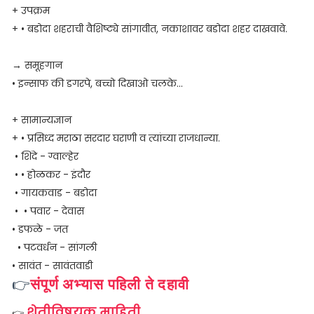
+ उपक्रम
+ • बडोदा शहराची वैशिष्ट्ये सांगावीत, नकाशावर बडोदा शहर दाखवावे.
→ समूहगान
• इन्साफ की डगरपे, बच्चो दिखाओ चलके...
+ सामान्यज्ञान
+ • प्रसिध्द मराठा सरदार घराणी व त्यांच्या राजधान्या.
• शिंदे - ग्वाल्हेर
• • होळकर - इंदौर
• गायकवाड - बडोदा
• • पवार - देवास
• डफळे - जत
• पटवर्धन - सांगली
• सावंत - सावंतवाडी
👉
संपूर्ण अभ्यास पहिली ते दहावी
शेतीविषयक माहिती
👉