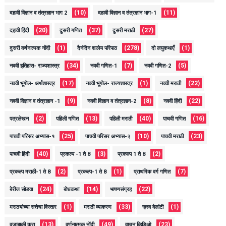
(10)
(11)
दहावी विज्ञान व तंत्रज्ञान भाग 2
दहावी विज्ञान व तंत्रज्ञान भाग-1
(20)
(37)
(27)
दहावी हिंदी
दुसरी गणित
दुसरी मराठी
(1)
(278)
(1)
दुसरी वर्णनात्मक नोंदी
दैनंदिन शालेय परिपाठ
दो लघुकथाएँ
(34)
(7)
(5)
नववी इतिहास- राज्यशास्त्र
नववी गणित-1
नववी गणित-2
(17)
(1)
(22)
नववी भूगोल- अर्थशास्त्र
नववी भूगोल- राज्यशास्त्र
नववी मराठी
(9)
(8)
(22)
नववी विज्ञान व तंत्रज्ञान -1
नववी विज्ञान व तंत्रज्ञान-2
नववी हिंदी
(2)
(13)
(40)
(16)
पत्रलेखन
पहिली गणित
पहिली मराठी
पाचवी गणित
(25)
(10)
(23)
पाचवी परिसर अभ्यास-१
पाचवी परिसर अभ्यास-२
पाचवी मराठी
(40)
(3)
(2)
पाचवी हिंदी
प्रकल्प -1 ते 8
प्रकल्प 1 ते 8
(2)
(1)
(7)
प्रकल्प मराठी-1 ते 8
प्रकल्प-1 ते 8
प्राथमिक वर्ग गणित
(24)
(14)
(22)
बेरीज सोडवा
बोधकथा
भाषणसंग्रह
(1)
(33)
(1)
मराठयांच्या सत्तेचा विस्तार
मराठी व्याकरण
ऱ्हस्व वेलांटी
(13)
(49)
(23)
वजाबाकी करा
वर्णनात्मक नोंदी
वाचन व्हिडिओ