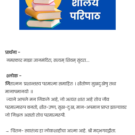
प्रार्थना -
नमस्कार माझा ज्ञानमंदिरा, सत्यम् शिवम् सुंदरा....
श्लोक -
जि
तात्मनः प्रशान्तस्य परमात्मा समाहितः । शीतोष्ण सुखदुःखेषु तथा
मानापमानयोः ।।
ज्याने आपले मन जिंकले आहे, जो अत्यंत शांत आहे तोच जीव
परमात्मारूप बनतो, शीत-उष्ण, सुख-दुःख, मान-अपमान प्राप्त झाल्यावर
जो निश्चल असतो तोच परमात्मरूपी.
→ चिंतन- स्वातंत्र्य हा लोकशाहीचा आत्मा आहे. श्री मद्भगवद्गीता.