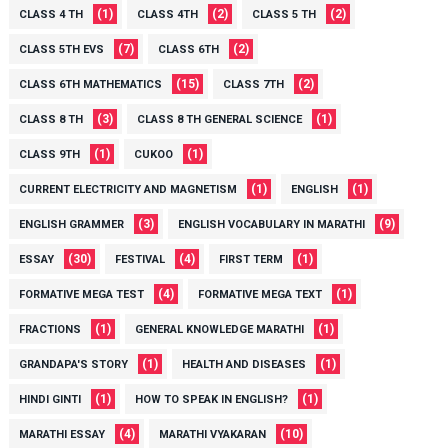
(1)
(2)
(2)
CLASS 4 TH
CLASS 4TH
CLASS 5 TH
(7)
(2)
CLASS 5TH EVS
CLASS 6TH
(15)
(2)
CLASS 6TH MATHEMATICS
CLASS 7TH
(3)
(1)
CLASS 8 TH
CLASS 8 TH GENERAL SCIENCE
(1)
(1)
CLASS 9TH
CUKOO
(1)
(1)
CURRENT ELECTRICITY AND MAGNETISM
ENGLISH
(3)
(9)
ENGLISH GRAMMER
ENGLISH VOCABULARY IN MARATHI
(30)
(4)
(1)
ESSAY
FESTIVAL
FIRST TERM
(4)
(1)
FORMATIVE MEGA TEST
FORMATIVE MEGA TEXT
(1)
(1)
FRACTIONS
GENERAL KNOWLEDGE MARATHI
(1)
(1)
GRANDAPA'S STORY
HEALTH AND DISEASES
(1)
(1)
HINDI GINTI
HOW TO SPEAK IN ENGLISH?
(4)
(10)
MARATHI ESSAY
MARATHI VYAKARAN