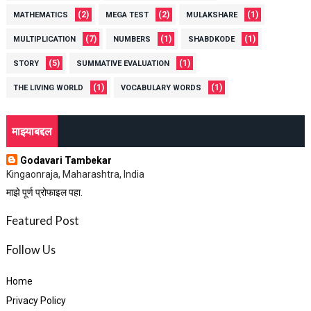
(2)
(2)
(1)
MATHEMATICS
MEGA TEST
MULAKSHARE
(7)
(1)
(1)
MULTIPLICATION
NUMBERS
SHABDKODE
(5)
(1)
STORY
SUMMATIVE EVALUATION
(1)
(1)
THE LIVING WORLD
VOCABULARY WORDS
माझ्याबद्दल
Godavari Tambekar
Kingaonraja, Maharashtra, India
माझे पूर्ण प्रोफाइल पहा.
Featured Post
Follow Us
Home
Privacy Policy