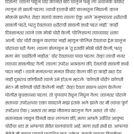
दिसला. त्याला पाहून चोर कानात बोटे घालून पळू ला अचानक ठोकर
लागून तो खाली पडला. त्याची हाताची बोटे कानातून निघाली. कान
मोकळे झालेत. तेव्हा संताचे वाक्य त्याला ऐकू आले 'मनुष्यांच्या शरीराची
सावली पडते, परंतु देवतांच्या शरीराची सावली कधी पडत नाही.' काही
दिवसानंतर त्याने एक मोठी चोरी केली. पोलिसाला त्याच्यावर शंका
आली. चोर चोरी कबूल करणार नाही म्हणून पोलिस देवतांचा ड्रेस घालून
चोराच्या घरी गेला. त्याला बोलावून म 'तू इतकी मोठी चोरी केली, परंतु
मला भेट चढविली नाहीस.' चोर देवतांच्या पाया पडला. तेव्हा त्याची नजर
त्याच्या सावलीवर गेली. त्याला उपदेश आठवला की, देवतांची सावली कधी
पडत नाही ! त्याने मनातल्या मनात विचार केला की हा काही खरा देव
नाही दुसराच कोणीतरी त्याने उभे होऊन म्हटले. 'कोणती चोरी? कोणती
भेट? मी कोणती चोरी केलेली नाही.' तेव्हा देवता स्वरूप धारण केलेला
पोलीस बुचकाळ्य पडला. तो चुपचाप तेथून निघून गेला. त्यानंतर चोराने
संताच्या उपदेशाच्या एका वावराने माझं इतकं भले झाले तर मी त्यांचा पूर्ण
उपदेशच ऐक | असता तर माझं जीवनच बदलून गेलं असतं. तो चोर
संताजवळ जावून विनंती करू लागला की, मला आपले उर्वरित आयुष्य
चोरीचा धंदा स आपल्या सेवेत घालवायचे आहे. मला तशी संधी द्या. आपल्या