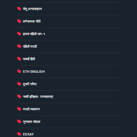
(60)
सेतू अभ्यासक्रम
(49)
वर्णनात्मक नोंदी
(48)
इयत्ता पहिली भाग-१
(40)
पहिली मराठी
(40)
पाचवी हिंदी
(38)
5TH ENGLISH
(37)
दुसरी गणित
(34)
नववी इतिहास- राज्यशास्त्र
(33)
मराठी व्याकरण
(31)
गुणाकार सोडवा
(30)
ESSAY