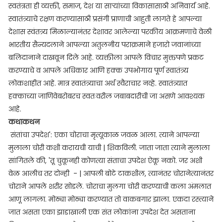
स्वतंत्रता ही व्यक्ती, समाज, देश या साऱ्यांच्या विकासासाठी अनिवार्य आहे.
स्वातंत्र्याचे रक्षण करण्यासाठी प्रसंगी प्राणाची आहुती लागते हे आपल्या
देशास स्वंतत्र्य मिळाल्यानंतर देशावर आलेल्या परकीय आक्रमणाचे वेळी
भारतीय सैन्यदलाने आपल्या अतुलनीय पराक्रमाने हजारो जवानांच्या
बलिदानाने दाखवून दिले आहे. व्यक्तीला आपले विचार मुक्तपणे प्रकट
करण्याचे व आपले अधिकार आणि हक्क उपभोगाय पूर्ण स्वातंत्र्य
लोकशाहीत आहे. मात्र स्वातंत्र्याचा अर्थ स्वैराचार नव्हे. स्वातंत्र्यात
हक्काच्या जाणिवेबरोबरच स्वतःवरील जबाबदारीची जा असणे आवश्यक
आहे.
कथाकथन
संतांचा उपदेश': एका चोराचा मृत्यूकाळ जवळ आला. त्याने आपल्या
मुलाला चोरी कशी करायची याची | शिकविली. जाता जाता त्याने मुलाला
सांगितले की, 'तू चुकूनही कोणत्या संताचा उपदेश ऐकू नको. जर अशी
वेळ आलीच तर दोन्ही - | आपली बोटे टाकशील, त्यानंतर चोरानेत्यानंतर
चोराने आपले शरीर सोडले. चोराचा मुलगा चोरी करण्याची कला अंमलात
आणू लागला. मोठ्या मोठ्या करण्यात तो वाकबगार झाला. एकदा रस्त्याने
जात असता एका झाडाखाली एक संत लोकांना उपदेश देत असताना