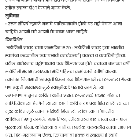
सेवेने मी माझ्या पापाचे प्रायश्चित करू शकेन. संताने त्याच्या विनंतीला
स्वीक त्याला दीक्षा देण्याचे मान्य केले.
सुविचार
• उत्तम सौंदर्य म्हणजे मनाचे पावित्र्यसबके होठों पर यही पैगाम आना
चाहिये। आदमी को आदमी के काम आना चाहिये
दिनविशेष
सरोजिनी नायडू यांचा जन्मदिन १८७९ : सरोजिनी नायडू हया भारतीय
स्वातंत्र्य लढ्यातील एक प्रभावी कार्यकर्त्यां | वक्त्या व कवयित्री होत्या.
वडील अधोरनाथ चट्टोपाध्याय एक शिक्षणतज्ज्ञ होते. वयाच्या बाराव्या वर्षी
सरोजिनी मद्रास इलाख्यात मंदि पहिल्या क्रमांकाने उत्तीर्ण झाल्या.
त्यानंतर निजामाची छात्रवृत्ती घेऊन उच्च शिक्षणासाठी त्या इंग्लंडला गेल्या
पण प्रकृती अस्वास्थ्यामुळे स्वभूमीकडे परतावे लागले. त्या
लहानपणापासूनच कविता करीत असत. इंग्लडमध्ये एडमंड गॉस या
साहित्यिकाच्या प्रेरणेने त्यांच्या इंग्रजी कवि संग्रह प्रकाशित झाले. त्यांच्या
सुंदर कवितांमुळे त्यांना प्रसिध्दी मिळाली. लोक त्यांना 'भारतीय
कोकिळा' म्हणू लागले. श्रमप्रतिष्ठा, स्त्रीस्वातंञ्य बाद यांच्या त्या जहाल
पुरस्कर्त्या होत्या. काँग्रेसच्या व गांधींच्या प्रत्येक चळवळीत त्यांचा सहभाग
असे. हिंदू-मुसलमान ऐक्य, स्त्रियांना बो हक्क व स्वातंत्र्य हे त्यांचे