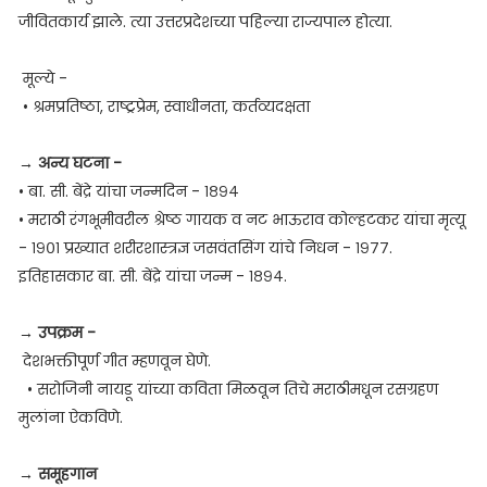
जीवितकार्य झाले. त्या उत्तरप्रदेशच्या पहिल्या राज्यपाल होत्या.
मूल्ये -
• श्रमप्रतिष्ठा, राष्ट्रप्रेम, स्वाधीनता, कर्तव्यदक्षता
→ अन्य घटना -
• बा. सी. बेंद्रे यांचा जन्मदिन - १८९४
• मराठी रंगभूमीवरील श्रेष्ठ गायक व नट भाऊराव कोल्हटकर यांचा मृत्यू
- १९०१ प्रख्यात शरीरशास्त्रज्ञ जसवंतसिंग यांचे निधन - १९७७.
इतिहासकार बा. सी. बेंद्रे यांचा जन्म - १८९४.
→ उपक्रम -
देशभक्तीपूर्ण गीत म्हणवून घेणे.
• सरोजिनी नायडू यांच्या कविता मिळवून तिचे मराठीमधून रसग्रहण
मुलांना ऐकविणे.
→ समूहगान