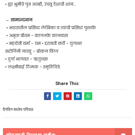
• ह्या भूमीचे पुत्र आम्ही, उंचवू देशाची शान...
→
सामान्यज्ञान
• भारतातील प्रसिध्द लेखिका व त्यांची प्रसिध्द पुस्तके
• अमृता प्रीतम - कागजके कानवास
• महादेवी वर्मा - यम • इरावती कर्वे - युगान्त
सरोजिनी नायडू - ब्रोकन विंग्ज
• दुर्गा भागवत - ऋतुचक्र
• लक्ष्मीबाई टिळक - स्मृतिचित्रे.
Share This:
दैनंदिन शालेय परिपाठ
कोणत्याही टिप्पण्‍या नाहीत: