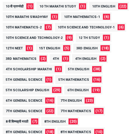
(1)
(1)
(22)
10 वी प्रश्नपेढी
10 TH MARATHI STUDY
10TH ENGLISH
(1)
(6)
10TH MARATHI SWADHYAY
10TH MATHEMATICS-1
(7)
(6)
10TH MATHEMATICS-2
10TH SCIENCE AND TECHNOLOGY-1
(9)
(1)
10TH SCIENCE AND TECHNOLOGY-2
12 TH STUDY
(1)
(5)
(18)
12TH NEET
1ST ENGLISH
3RD ENGLISH
(2)
(1)
(2)
3RD MATHEMATICS
4TH
4TH ENGLISH
(1)
(38)
4TH SCHOLARSHIP MARATHI
5TH ENGLISH
(1)
(16)
5TH GENERAL SCIENCE
5TH MATHEMATICS
(29)
(19)
5TH SCOLARSHIP ENGLISH
6TH ENGLISH
(16)
(23)
6TH GENERAL SCIENCE
7TH ENGLISH
(22)
(17)
7TH GENERAL SCIENCE
7TH MATHEMATICS
(7)
(20)
8 वी शिष्यवृत्ती मराठी
8TH ENGLISH
(18)
(10)
8TH GENERAL SCIENCE
8TH MATHEMATICS