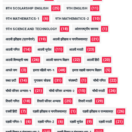
(25)
(11)
8TH SCOLARSHIP ENGLISH
9TH ENGLISH
(6)
(10)
9TH MATHEMATICS-1
9TH MATHEMATICS-2
(18)
(1)
9TH SCIENCE AND TECHNOLOGY
आंतरराष्ट्रीय समस्या
(19)
(21)
आठवी इतिहास (प्रश्नोत्तरे)
आठवी इतिहास व नागरिकशास्त्र
(14)
(11)
(23)
आठवी गणित
आठवी भूगोल
आठवी मराठी
(26)
(22)
(20)
आठवी शिष्यवृत्ती भाषा
आठवी सामान्य विज्ञान
आठवीं हिंदी
(3)
(48)
(5)
आपले सण
इयत्ता पहिली भाग-१
इयत्ता सहावी सामान्य विज्ञान
(14)
(31)
(1)
(22)
कक्षा छटी
गुणाकार सोडवा
चंपाषष्टी
चौथी गणित
(21)
(15)
(26)
चौथी परिसर अभ्यास-१
चौथी परिसर अभ्यास-२
चौथी मराठी
(18)
(25)
(29)
तिसरी गणित
तिसरी परिसर अभ्यास
तिसरी मराठी
(7)
(1)
(26)
दसवीं हिंदी
दहावी इतिहास व नागरिकशास्त्र
दहावी इतिहास व राज्यशास्त्र
(6)
(6)
(9)
(21)
दहावी गणित-1
दहावी गणित-2
दहावी भूगोल
दहावी मराठी
(10)
(11)