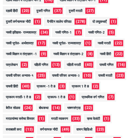
दहावी विज्ञान व तंत्रज्ञान भाग 2
दहावी विज्ञान व तंत्रज्ञान भाग-1
(20)
(37)
(27)
दहावी हिंदी
दुसरी गणित
दुसरी मराठी
(1)
(278)
(1)
दुसरी वर्णनात्मक नोंदी
दैनंदिन शालेय परिपाठ
दो लघुकथाएँ
(34)
(7)
(5)
नववी इतिहास- राज्यशास्त्र
नववी गणित-1
नववी गणित-2
(17)
(1)
(22)
नववी भूगोल- अर्थशास्त्र
नववी भूगोल- राज्यशास्त्र
नववी मराठी
(9)
(8)
(22)
नववी विज्ञान व तंत्रज्ञान -1
नववी विज्ञान व तंत्रज्ञान-2
नववी हिंदी
(2)
(13)
(40)
(16)
पत्रलेखन
पहिली गणित
पहिली मराठी
पाचवी गणित
(25)
(10)
(23)
पाचवी परिसर अभ्यास-१
पाचवी परिसर अभ्यास-२
पाचवी मराठी
(40)
(3)
(2)
पाचवी हिंदी
प्रकल्प -1 ते 8
प्रकल्प 1 ते 8
(2)
(1)
(7)
प्रकल्प मराठी-1 ते 8
प्रकल्प-1 ते 8
प्राथमिक वर्ग गणित
(24)
(14)
(22)
बेरीज सोडवा
बोधकथा
भाषणसंग्रह
(1)
(33)
(1)
मराठयांच्या सत्तेचा विस्तार
मराठी व्याकरण
ऱ्हस्व वेलांटी
(13)
(49)
(23)
वजाबाकी करा
वर्णनात्मक नोंदी
वाचन व्हिडिओ