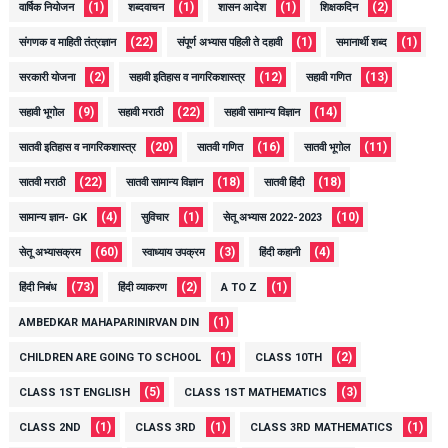
(1)
(1)
(1)
(2)
वार्षिक नियोजन
शब्दवाचन
शासन आदेश
शिक्षकदिन
(22)
(1)
(1)
संगणक व माहिती तंत्रज्ञान
संपूर्ण अभ्यास पहिली ते दहावी
समानार्थी शब्द
(2)
(12)
(13)
सरकारी योजना
सहावी इतिहास व नागरिकशास्त्र
सहावी गणित
(9)
(22)
(14)
सहावी भूगोल
सहावी मराठी
सहावी सामान्य विज्ञान
(20)
(16)
(11)
सातवी इतिहास व नागरिकशास्त्र
सातवी गणित
सातवी भूगोल
(22)
(18)
(18)
सातवी मराठी
सातवी सामान्य विज्ञान
सातवी हिंदी
(4)
(1)
(10)
सामान्य ज्ञान- GK
सुविचार
सेतू अभ्यास 2022-2023
(60)
(3)
(4)
सेतू अभ्यासक्रम
स्वाध्याय उपक्रम
हिंदी कहानी
(73)
(2)
(1)
हिंदी निबंध
हिंदी व्याकरण
A TO Z
(1)
AMBEDKAR MAHAPARINIRVAN DIN
(1)
(2)
CHILDREN ARE GOING TO SCHOOL
CLASS 10TH
(5)
(3)
CLASS 1ST ENGLISH
CLASS 1ST MATHEMATICS
(1)
(1)
(1)
CLASS 2ND
CLASS 3RD
CLASS 3RD MATHEMATICS