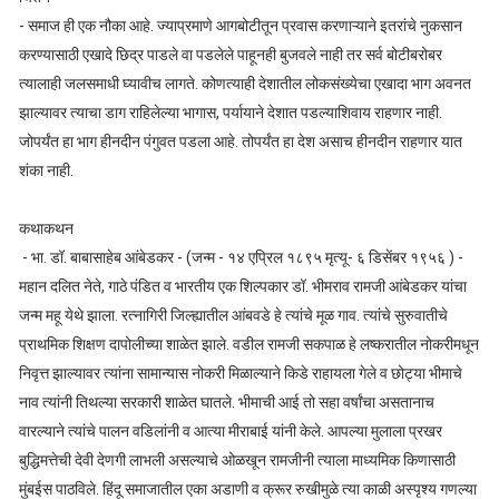
- समाज ही एक नौका आहे. ज्याप्रमाणे आगबोटीतून प्रवास करणाऱ्याने इतरांचे नुकसान
करण्यासाठी एखादे छिद्र पाडले वा पडलेले पाहूनही बुजवले नाही तर सर्व बोटीबरोबर
त्यालाही जलसमाधी घ्यावीच लागते. कोणत्याही देशातील लोकसंख्येचा एखादा भाग अवनत
झाल्यावर त्याचा डाग राहिलेल्या भागास, पर्यायाने देशात पडल्याशिवाय राहणार नाही.
जोपर्यंत हा भाग हीनदीन पंगुवत पडला आहे. तोपर्यंत हा देश असाच हीनदीन राहणार यात
शंका नाही.
कथाकथन
- भा. डॉ. बाबासाहेब आंबेडकर - (जन्म - १४ एप्रिल १८९५ मृत्यू- ६ डिसेंबर १९५६ ) -
महान दलित नेते, गाठे पंडित व भारतीय एक शिल्पकार डॉ. भीमराव रामजी आंबेडकर यांचा
जन्म महू येथे झाला. रत्नागिरी जिल्ह्यातील आंबवडे हे त्यांचे मूळ गाव. त्यांचे सुरुवातीचे
प्राथमिक शिक्षण दापोलीच्या शाळेत झाले. वडील रामजी सकपाळ हे लष्करातील नोकरीमधून
निवृत्त झाल्यावर त्यांना सामान्यास नोकरी मिळाल्याने किडे राहायला गेले व छोट्या भीमाचे
नाव त्यांनी तिथल्या सरकारी शाळेत घातले. भीमाची आई तो सहा वर्षांचा असतानाच
वारल्याने त्यांचे पालन वडिलांनी व आत्या मीराबाई यांनी केले. आपल्या मुलाला प्रखर
बुद्धिमत्तेची देवी देणगी लाभली असल्याचे ओळखून रामजीनी त्याला माध्यमिक किणासाठी
मुंबईस पाठविले. हिंदू समाजातील एका अडाणी व क्रूर रुखीमुळे त्या काळी अस्पृश्य गणल्या