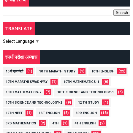
TRANSLATE
Select Language
▼
स्पर्धा परीक्षा अभ्यास
(1)
(1)
(22)
10 वी प्रश्नपेढी
10 TH MARATHI STUDY
10TH ENGLISH
(1)
(6)
10TH MARATHI SWADHYAY
10TH MATHEMATICS-1
(7)
(6)
10TH MATHEMATICS-2
10TH SCIENCE AND TECHNOLOGY-1
(9)
(1)
10TH SCIENCE AND TECHNOLOGY-2
12 TH STUDY
(1)
(5)
(18)
12TH NEET
1ST ENGLISH
3RD ENGLISH
(2)
(1)
(2)
3RD MATHEMATICS
4TH
4TH ENGLISH