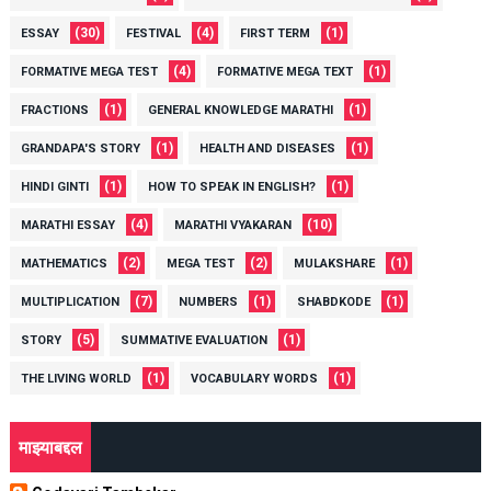
(30)
(4)
(1)
ESSAY
FESTIVAL
FIRST TERM
(4)
(1)
FORMATIVE MEGA TEST
FORMATIVE MEGA TEXT
(1)
(1)
FRACTIONS
GENERAL KNOWLEDGE MARATHI
(1)
(1)
GRANDAPA'S STORY
HEALTH AND DISEASES
(1)
(1)
HINDI GINTI
HOW TO SPEAK IN ENGLISH?
(4)
(10)
MARATHI ESSAY
MARATHI VYAKARAN
(2)
(2)
(1)
MATHEMATICS
MEGA TEST
MULAKSHARE
(7)
(1)
(1)
MULTIPLICATION
NUMBERS
SHABDKODE
(5)
(1)
STORY
SUMMATIVE EVALUATION
(1)
(1)
THE LIVING WORLD
VOCABULARY WORDS
माझ्याबद्दल