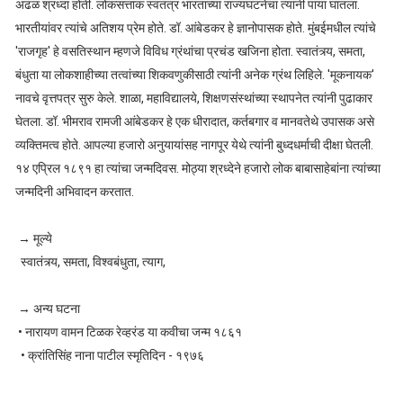
अढळ श्रध्दा होती. लोकसत्ताक स्वतंत्र भारताच्या राज्यघटनेचा त्यांनी पाया घातला.
भारतीयांवर त्यांचे अतिशय प्रेम होते. डॉ. आंबेडकर हे ज्ञानोपासक होते. मुंबईमधील त्यांचे
'राजगृह' हे वसतिस्थान म्हणजे विविध ग्रंथांचा प्रचंड खजिना होता. स्वातंत्र्य, समता,
बंधुता या लोकशाहीच्या तत्वांच्या शिकवणुकीसाठी त्यांनी अनेक ग्रंथ लिहिले. 'मूकनायक'
नावचे वृत्तपत्र सुरु केले. शाळा, महाविद्यालये, शिक्षणसंस्थांच्या स्थापनेत त्यांनी पुढाकार
घेतला. डॉ. भीमराव रामजी आंबेडकर हे एक धीरादात, कर्तबगार व मानवतेथे उपासक असे
व्यक्तिमत्व होते. आपल्या हजारो अनुयायांसह नागपूर येथे त्यांनी बुध्दधर्माची दीक्षा घेतली.
१४ एप्रिल १८९१ हा त्यांचा जन्मदिवस. मोठ्या श्रध्देने हजारो लोक बाबासाहेबांना त्यांच्या
जन्मदिनी अभिवादन करतात.
→ मूल्ये
स्वातंत्र्य, समता, विश्वबंधुता, त्याग,
→ अन्य घटना
• नारायण वामन टिळक रेव्हरंड या कवीचा जन्म १८६१
• क्रांतिसिंह नाना पाटील स्मृतिदिन - १९७६