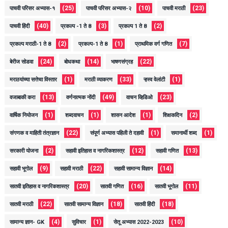
(25)
(10)
(23)
पाचवी परिसर अभ्यास-१
पाचवी परिसर अभ्यास-२
पाचवी मराठी
(40)
(3)
(2)
पाचवी हिंदी
प्रकल्प -1 ते 8
प्रकल्प 1 ते 8
(2)
(1)
(7)
प्रकल्प मराठी-1 ते 8
प्रकल्प-1 ते 8
प्राथमिक वर्ग गणित
(24)
(14)
(22)
बेरीज सोडवा
बोधकथा
भाषणसंग्रह
(1)
(33)
(1)
मराठयांच्या सत्तेचा विस्तार
मराठी व्याकरण
ऱ्हस्व वेलांटी
(13)
(49)
(23)
वजाबाकी करा
वर्णनात्मक नोंदी
वाचन व्हिडिओ
(1)
(1)
(1)
(2)
वार्षिक नियोजन
शब्दवाचन
शासन आदेश
शिक्षकदिन
(22)
(1)
(1)
संगणक व माहिती तंत्रज्ञान
संपूर्ण अभ्यास पहिली ते दहावी
समानार्थी शब्द
(2)
(12)
(13)
सरकारी योजना
सहावी इतिहास व नागरिकशास्त्र
सहावी गणित
(9)
(22)
(14)
सहावी भूगोल
सहावी मराठी
सहावी सामान्य विज्ञान
(20)
(16)
(11)
सातवी इतिहास व नागरिकशास्त्र
सातवी गणित
सातवी भूगोल
(22)
(18)
(18)
सातवी मराठी
सातवी सामान्य विज्ञान
सातवी हिंदी
(4)
(1)
(10)
सामान्य ज्ञान- GK
सुविचार
सेतू अभ्यास 2022-2023