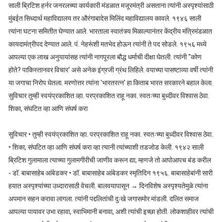
साली ब्रिटिश हर्नर जनरलच्या कार्यकारी मंडळात मजूरमंत्री असताना त्यांनी अस्पृश्यांसाठी
मुंबईत सिध्दार्थ महाविद्यालय तर औरंगाबादेस मिलिंद महाविद्यालय कावले. १९४६ साली
त्यांना घटना समितीत घेण्यात आले. भारताला स्वातंत्र्य मिळाल्यानंतर केंद्रीय मंत्रिमंडळात
कायदामंत्रीपद देण्यात आले. पं. नेहरूंशी मतभेद होऊन त्यांनी ते पद सोडले. १९५६ मध्ये
आपल्या एक लाख अनुयायांसह त्यांनी नागपूरला बौद्ध धर्माची दीक्षा घेतली. त्यांनी "कोण
होते? पाकिस्तानवर विचार' असे अनेक इंग्रजी ग्रंथ लिहिले. वयाच्या पासष्टाव्या वर्षी त्यांनी
या जगाचा निरोप घेतला. मरणोत्तर त्यांना 'भारतरत्न' हा किताब भारत सरकारने बहाल केला.
सुविचार तुम्ही स्वयंप्रकाशित व्हा. परप्रकाशित राहू नका. स्वतःच्या बुध्दीवर विश्वास ठेवा.
शिका, संघटित व्हा आणि संघर्ष करा
सुविचार • तुम्ही स्वयंप्रकाशित व्हा. परप्रकाशित राहू नका. स्वतःच्या बुध्दीवर विश्वास ठेवा.
• शिका, संघटित व्हा आणि संघर्ष करा व्हा त्यानी त्यांच्याशी तडजोड केली. १९४२ साली
ब्रिटिश गुलामाला त्याच्या गुलामगीरीची जाणीव करून द्या; म्हणजे तो आपोआपच बंड करील
- डॉ. बाबासाहेब आंबेडकर • डॉ. बाबासाहेब आंबेडकर स्मृतिदिन १९५६. बाबासाहेबांनी सारी
हयात अस्पृश्यांच्या उध्दारासाठी वेचली. बालवयापासून → दिनविशेष अस्पृश्यतेमुळे त्यांना
अपमान सहन करावा लागला. त्यांनी पद्दलितांची दुःखे जगासमोर मांडली. दलित समाज
आपल्या पायावर उभा रहावा, स्वाभिमानी बनावा, अशी त्यांची इच्छा होती. लोकशाहीवर त्यांची