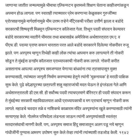
जाणाऱ्या जातीत जन्मल्यामुळे भीमाचा एल्फिन्स्टन कृतमध्ये शिक्षण घेताना काहीजणांकडून
अपमान होऊ लागला. पण स्वातही त्याच्यावर प्रेम करणाऱ्या केळुसकर गुरुजींच्या
प्रोत्साहनामुळे मार्गदर्शनामुळे भीम उत्तम तऱ्हेने मॅट्रिकची परीक्षा उत्तीर्ण झाला व बडोदे
सरकारची शिष्यवृत्ती मिळवून एल्फिन्स्टन कॉलेजात गेला. तिथून पदवी संपादन केल्यावर
बडोदे सरकारच्या मदतीने भीमराव तथा बाबासाहेब अमेरिकेस अर्थशास्त्रात एम.ए. व
पीएच.डी. पदव्या प्राप्त करून भारतात परत आले बडोदे सरकारने दिलेल्या नोकरीवर रुजू
झाले. पण अस्पृश्य म्हणून तिथेही काही लोक त्यांचा आपमान करु लागल्याने ती नोकरी
सोडून ते मुंबईस डनहॅम कॉलजात प्राध्यापकाची नोकरी करू लागले. नोकरी करीत
असतानाच आपल्या अस्पृश्य समजण्यात येणाऱ्या बांधवांना त्या त्रासापासून मुक्त
करण्यासाठी, त्यांच्यात जागृती निर्माण करण्याच्या हेतूने त्यांनी 'मूकनायक' हे मराठी पाक्षिक
सुरू केले. पुढे कोल्हापूरच्या छत्रपती शाहू महाराजांची मदत घेऊन ते इंग्लंडला गेले आणि
अर्थशास्त्रातली डी.एस.सी. ही सर्वोच्च पदवी त्याचप्रमाणे बॅरिस्टर ही पदवी संपादन करून
ते मुंबईच्या सरकारी महाविद्यालयात आधी प्राध्यापकाची व मग प्राचार्य म्हणून नोकरी करू
लागले. महाडचे चवदार तळे व नाशिकचे काळाराम मंदिर अस्पृश्यांना खुले करण्यासाठी त्यांनी
सत्याग्रह केले. गोलमेज परिषदेला लंडनला जाऊन त्यांनी अस्पृश्यांसाठी स्वतंत्र
मतदारसंघाची मागणी केली. पण, अस्पृश्य समाज हिंदू समाजातून अलग पडू नये म्हणून
गांधीजींनी पुण्यास आमरण उपोषण सुरु केले तेव्हा त्यांनी त्यांच्याशी तडजोड केली. १९४२