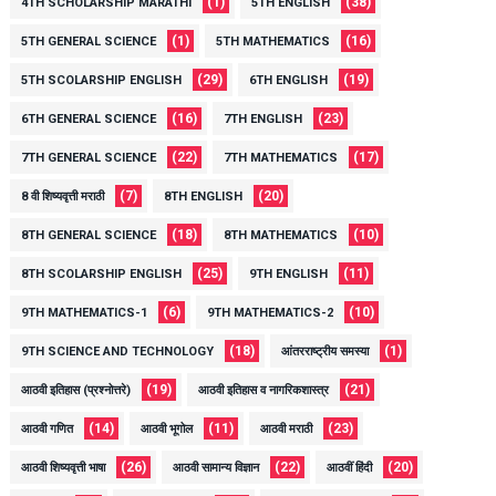
(1)
(38)
4TH SCHOLARSHIP MARATHI
5TH ENGLISH
(1)
(16)
5TH GENERAL SCIENCE
5TH MATHEMATICS
(29)
(19)
5TH SCOLARSHIP ENGLISH
6TH ENGLISH
(16)
(23)
6TH GENERAL SCIENCE
7TH ENGLISH
(22)
(17)
7TH GENERAL SCIENCE
7TH MATHEMATICS
(7)
(20)
8 वी शिष्यवृत्ती मराठी
8TH ENGLISH
(18)
(10)
8TH GENERAL SCIENCE
8TH MATHEMATICS
(25)
(11)
8TH SCOLARSHIP ENGLISH
9TH ENGLISH
(6)
(10)
9TH MATHEMATICS-1
9TH MATHEMATICS-2
(18)
(1)
9TH SCIENCE AND TECHNOLOGY
आंतरराष्ट्रीय समस्या
(19)
(21)
आठवी इतिहास (प्रश्नोत्तरे)
आठवी इतिहास व नागरिकशास्त्र
(14)
(11)
(23)
आठवी गणित
आठवी भूगोल
आठवी मराठी
(26)
(22)
(20)
आठवी शिष्यवृत्ती भाषा
आठवी सामान्य विज्ञान
आठवीं हिंदी