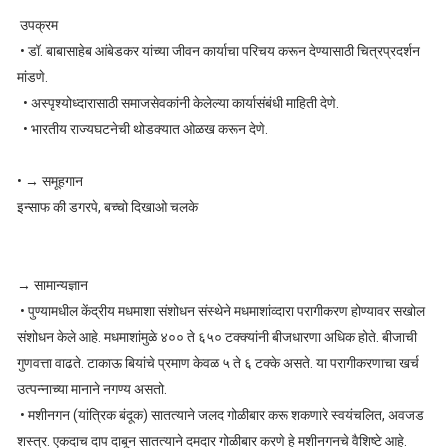
उपक्रम
• डॉ. बाबासाहेब आंबेडकर यांच्या जीवन कार्याचा परिचय करून देण्यासाठी चित्रप्रदर्शन
मांडणे.
• अस्पृश्योध्दारासाठी समाजसेवकांनी केलेल्या कार्यासंबंधी माहिती देणे.
• भारतीय राज्यघटनेची थोडक्यात ओळख करून देणे.
• → समूहगान
इन्साफ की डगरपे, बच्चो दिखाओ चलके
→ सामान्यज्ञान
• पुण्यामधील केंद्रीय मधमाशा संशोधन संस्थेने मधमाशांव्दारा परागीकरण होण्यावर सखोल
संशोधन केले आहे. मधमाशांमुळे ४०० ते ६५० टक्क्यांनी बीजधारणा अधिक होते. बीजाची
गुणवत्ता वाढते. टाकाऊ बियांचे प्रमाण केवळ ५ ते ६ टक्के असते. या परागीकरणाचा खर्च
उत्पन्नाच्या मानाने नगण्य असतो.
• मशीनगन (यांत्रिक बंदूक) सातत्याने जलद गोळीबार करू शकणारे स्वयंचलित, अवजड
शस्त्र. एकदाच दाप दाबून सातत्याने दमदार गोळीबार करणे हे मशीनगनचे वैशिष्टे आहे.