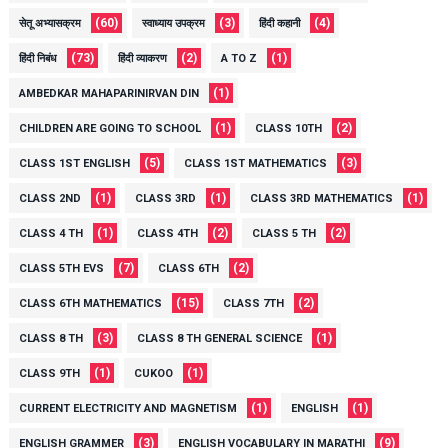
(60)
(3)
(4)
सेतू अभ्यासक्रम
स्वाध्याय उपक्रम
हिंदी कहानी
(73)
(2)
(1)
हिंदी निबंध
हिंदी व्याकरण
A TO Z
(1)
AMBEDKAR MAHAPARINIRVAN DIN
(1)
(2)
CHILDREN ARE GOING TO SCHOOL
CLASS 10TH
(5)
(3)
CLASS 1ST ENGLISH
CLASS 1ST MATHEMATICS
(1)
(1)
(1)
CLASS 2ND
CLASS 3RD
CLASS 3RD MATHEMATICS
(1)
(2)
(2)
CLASS 4 TH
CLASS 4TH
CLASS 5 TH
(7)
(2)
CLASS 5TH EVS
CLASS 6TH
(15)
(2)
CLASS 6TH MATHEMATICS
CLASS 7TH
(3)
(1)
CLASS 8 TH
CLASS 8 TH GENERAL SCIENCE
(1)
(1)
CLASS 9TH
CUKOO
(1)
(1)
CURRENT ELECTRICITY AND MAGNETISM
ENGLISH
(3)
(9)
ENGLISH GRAMMER
ENGLISH VOCABULARY IN MARATHI