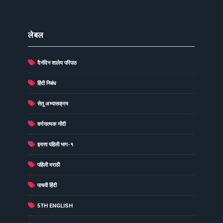
लेबल
दैनंदिन शालेय परिपाठ
(278)
(73)
हिंदी निबंध
(60)
सेतू अभ्यासक्रम
(49)
वर्णनात्मक नोंदी
(48)
इयत्ता पहिली भाग-१
(40)
पहिली मराठी
(40)
पाचवी हिंदी
(38)
5TH ENGLISH