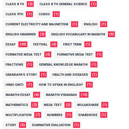
(3)
(1)
CLASS 8 TH
CLASS 8 TH GENERAL SCIENCE
(1)
(1)
CLASS 9TH
CUKOO
(1)
(1)
CURRENT ELECTRICITY AND MAGNETISM
ENGLISH
(3)
(9)
ENGLISH GRAMMER
ENGLISH VOCABULARY IN MARATHI
(30)
(4)
(1)
ESSAY
FESTIVAL
FIRST TERM
(4)
(1)
FORMATIVE MEGA TEST
FORMATIVE MEGA TEXT
(1)
(1)
FRACTIONS
GENERAL KNOWLEDGE MARATHI
(1)
(1)
GRANDAPA'S STORY
HEALTH AND DISEASES
(1)
(1)
HINDI GINTI
HOW TO SPEAK IN ENGLISH?
(4)
(10)
MARATHI ESSAY
MARATHI VYAKARAN
(2)
(2)
(1)
MATHEMATICS
MEGA TEST
MULAKSHARE
(7)
(1)
(1)
MULTIPLICATION
NUMBERS
SHABDKODE
(5)
(1)
STORY
SUMMATIVE EVALUATION