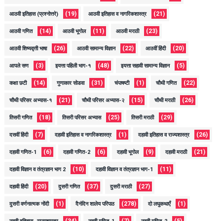
(19)
(21)
आठवी इतिहास (प्रश्नोत्तरे)
आठवी इतिहास व नागरिकशास्त्र
(14)
(11)
(23)
आठवी गणित
आठवी भूगोल
आठवी मराठी
(26)
(22)
(20)
आठवी शिष्यवृत्ती भाषा
आठवी सामान्य विज्ञान
आठवीं हिंदी
(3)
(48)
(5)
आपले सण
इयत्ता पहिली भाग-१
इयत्ता सहावी सामान्य विज्ञान
(14)
(31)
(1)
(22)
कक्षा छटी
गुणाकार सोडवा
चंपाषष्टी
चौथी गणित
(21)
(15)
(26)
चौथी परिसर अभ्यास-१
चौथी परिसर अभ्यास-२
चौथी मराठी
(18)
(25)
(29)
तिसरी गणित
तिसरी परिसर अभ्यास
तिसरी मराठी
(7)
(1)
(26)
दसवीं हिंदी
दहावी इतिहास व नागरिकशास्त्र
दहावी इतिहास व राज्यशास्त्र
(6)
(6)
(9)
(21)
दहावी गणित-1
दहावी गणित-2
दहावी भूगोल
दहावी मराठी
(10)
(11)
दहावी विज्ञान व तंत्रज्ञान भाग 2
दहावी विज्ञान व तंत्रज्ञान भाग-1
(20)
(37)
(27)
दहावी हिंदी
दुसरी गणित
दुसरी मराठी
(1)
(278)
(1)
दुसरी वर्णनात्मक नोंदी
दैनंदिन शालेय परिपाठ
दो लघुकथाएँ
(34)
(7)
(5)