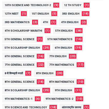
(9)
(1)
10TH SCIENCE AND TECHNOLOGY-2
12 TH STUDY
(1)
(5)
(18)
12TH NEET
1ST ENGLISH
3RD ENGLISH
(2)
(1)
(2)
3RD MATHEMATICS
4TH
4TH ENGLISH
(1)
(38)
4TH SCHOLARSHIP MARATHI
5TH ENGLISH
(1)
(16)
5TH GENERAL SCIENCE
5TH MATHEMATICS
(29)
(19)
5TH SCOLARSHIP ENGLISH
6TH ENGLISH
(16)
(23)
6TH GENERAL SCIENCE
7TH ENGLISH
(22)
(17)
7TH GENERAL SCIENCE
7TH MATHEMATICS
(7)
(20)
8 वी शिष्यवृत्ती मराठी
8TH ENGLISH
(18)
(10)
8TH GENERAL SCIENCE
8TH MATHEMATICS
(25)
(11)
8TH SCOLARSHIP ENGLISH
9TH ENGLISH
(6)
(10)
9TH MATHEMATICS-1
9TH MATHEMATICS-2
(18)
(1)
9TH SCIENCE AND TECHNOLOGY
आंतरराष्ट्रीय समस्या