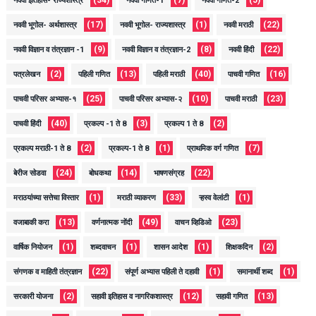
नववी इतिहास- राज्यशास्त्र
नववी गणित-1
नववी गणित-2
(17)
(1)
(22)
नववी भूगोल- अर्थशास्त्र
नववी भूगोल- राज्यशास्त्र
नववी मराठी
(9)
(8)
(22)
नववी विज्ञान व तंत्रज्ञान -1
नववी विज्ञान व तंत्रज्ञान-2
नववी हिंदी
(2)
(13)
(40)
(16)
पत्रलेखन
पहिली गणित
पहिली मराठी
पाचवी गणित
(25)
(10)
(23)
पाचवी परिसर अभ्यास-१
पाचवी परिसर अभ्यास-२
पाचवी मराठी
(40)
(3)
(2)
पाचवी हिंदी
प्रकल्प -1 ते 8
प्रकल्प 1 ते 8
(2)
(1)
(7)
प्रकल्प मराठी-1 ते 8
प्रकल्प-1 ते 8
प्राथमिक वर्ग गणित
(24)
(14)
(22)
बेरीज सोडवा
बोधकथा
भाषणसंग्रह
(1)
(33)
(1)
मराठयांच्या सत्तेचा विस्तार
मराठी व्याकरण
ऱ्हस्व वेलांटी
(13)
(49)
(23)
वजाबाकी करा
वर्णनात्मक नोंदी
वाचन व्हिडिओ
(1)
(1)
(1)
(2)
वार्षिक नियोजन
शब्दवाचन
शासन आदेश
शिक्षकदिन
(22)
(1)
(1)
संगणक व माहिती तंत्रज्ञान
संपूर्ण अभ्यास पहिली ते दहावी
समानार्थी शब्द
(2)
(12)
(13)
सरकारी योजना
सहावी इतिहास व नागरिकशास्त्र
सहावी गणित