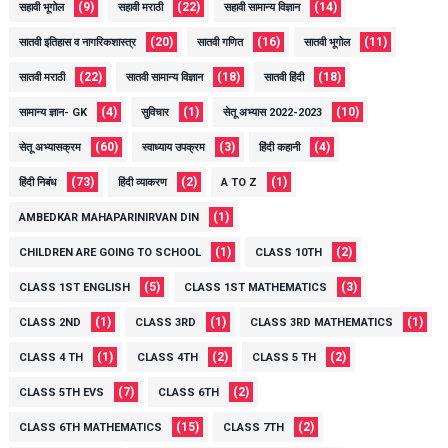
(9)
(22)
(14)
सहावी भूगोल
सहावी मराठी
सहावी सामान्य विज्ञान
(20)
(16)
(11)
सातवी इतिहास व नागरिकशास्त्र
सातवी गणित
सातवी भूगोल
(22)
(18)
(18)
सातवी मराठी
सातवी सामान्य विज्ञान
सातवी हिंदी
(4)
(1)
(10)
सामान्य ज्ञान- GK
सुविचार
सेतू अभ्यास 2022-2023
(60)
(3)
(4)
सेतू अभ्यासक्रम
स्वाध्याय उपक्रम
हिंदी कहानी
(73)
(2)
(1)
हिंदी निबंध
हिंदी व्याकरण
A TO Z
(1)
AMBEDKAR MAHAPARINIRVAN DIN
(1)
(2)
CHILDREN ARE GOING TO SCHOOL
CLASS 10TH
(5)
(3)
CLASS 1ST ENGLISH
CLASS 1ST MATHEMATICS
(1)
(1)
(1)
CLASS 2ND
CLASS 3RD
CLASS 3RD MATHEMATICS
(1)
(2)
(2)
CLASS 4 TH
CLASS 4TH
CLASS 5 TH
(7)
(2)
CLASS 5TH EVS
CLASS 6TH
(15)
(2)
CLASS 6TH MATHEMATICS
CLASS 7TH