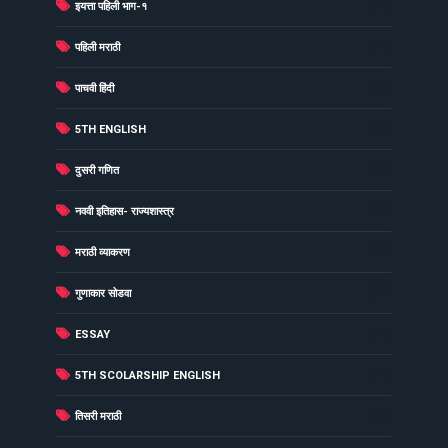
(48)
इयत्ता पहिली भाग-१
(40)
पहिली मराठी
(40)
पाचवी हिंदी
(38)
5TH ENGLISH
(37)
दुसरी गणित
(34)
नववी इतिहास- राज्यशास्त्र
(33)
मराठी व्याकरण
(31)
गुणाकार सोडवा
(30)
ESSAY
(29)
5TH SCOLARSHIP ENGLISH
(29)
तिसरी मराठी