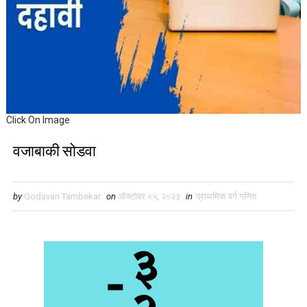
Click On Image
वजाबाकी सोडवा
by
Godavari Tambekar
on
ऑक्टोबर ०५, २०२३
in
प्राथमिक वर्ग गणित