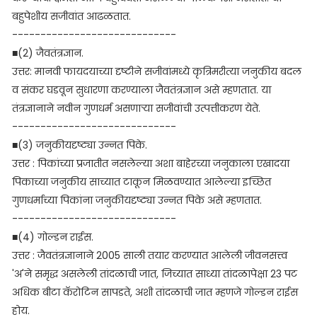
बहुपेशीय सजीवांत आढळतात.
-----------------------------
■(2) जैवतंत्रज्ञान.
उत्तर: मानवी फायदयाच्या दृष्टीने सजीवांमध्ये कृत्रिमरीत्या जनुकीय बदल
व संकर घडवून सुधारणा करण्याला जैवतंत्रज्ञान असे म्हणतात. या
तंत्रज्ञानाने नवीन गुणधर्म असणाऱ्या सजीवांची उत्पत्तीकरण येते.
-----------------------------
■(3) जनुकीयदृष्ट्या उन्नत पिके.
उत्तर : पिकांच्या प्रजातीत नसलेल्या अशा बाहेरच्या जनुकाला एखादया
पिकाच्या जनुकीय साच्यात टाकून मिळवण्यात आलेल्या इच्छित
गुणधर्माच्या पिकांना जनुकीयदृष्ट्या उन्नत पिके असे म्हणतात.
-----------------------------
■(4) गोल्डन राईस.
उत्तर : जैवतंत्रज्ञानाने 2005 साली तयार करण्यात आलेली जीवनसत्त्व
'अ'ने समृद्ध असलेली तांदळाची जात, जिच्यात साध्या तांदळापेक्षा 23 पट
अधिक बीटा कॅरोटिन सापडते, अशी तांदळाची जात म्हणजे गोल्डन राईस
होय.