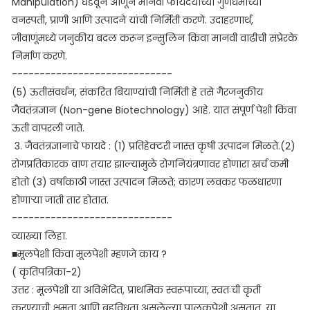
Manipulation) घडवून आणून मानवी फायदयाच्या गुणधर्मांच्या
वनस्पती, प्राणी आणि उत्पादने यांची निर्मिती करणे. उदाहरणार्थ,
जीवाणूंमध्ये जनुकीय बदल करून इन्सुलिन किंवा मानवी वाढीची संप्रेरके
निर्माण करणे.
-----------------------------
(5) ऊतीसंवर्धन, संकरित बियाण्यांची निर्मिती हे तसे गैरजनुकीय
जैवतंत्रज्ञान (Non-gene Biotechnology) आहे. यात संपूर्ण पेशी किंवा
ऊती वापरली जाते.
3. जैवतंत्रज्ञानाचे फायदे : (1) प्रतिहेक्टरी जास्त कृषी उत्पादन मिळते.(2)
रोगप्रतिकारक वाण तयार झाल्यामुळे रोगनियंत्रणावर होणारा खर्च कमी
होतो (3) वर्षाकाठी जास्त उत्पादन मिळते; कारण लवकर फळधारणा
होणाऱ्या जाती तार होतात.
-----------------------------
व्याख्या लिहा.
■मूलपेशी किंवा मूलपेशी म्हणजे काय ?
( कृतिपत्रिका-2)
उत्तर : मूलपेशी या अविभेदित, प्राथमिक स्वरूपाच्या, स्वतःची कृती
करण्याची क्षमता आणि बहुविधता असलेल्या पालकपेशी असतात. या