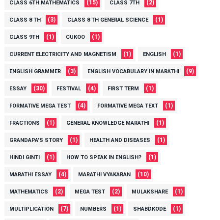
(15)
(2)
CLASS 6TH MATHEMATICS
CLASS 7TH
(3)
(1)
CLASS 8 TH
CLASS 8 TH GENERAL SCIENCE
(1)
(1)
CLASS 9TH
CUKOO
(1)
(1)
CURRENT ELECTRICITY AND MAGNETISM
ENGLISH
(3)
(9)
ENGLISH GRAMMER
ENGLISH VOCABULARY IN MARATHI
(30)
(4)
(1)
ESSAY
FESTIVAL
FIRST TERM
(4)
(1)
FORMATIVE MEGA TEST
FORMATIVE MEGA TEXT
(1)
(1)
FRACTIONS
GENERAL KNOWLEDGE MARATHI
(1)
(1)
GRANDAPA'S STORY
HEALTH AND DISEASES
(1)
(1)
HINDI GINTI
HOW TO SPEAK IN ENGLISH?
(4)
(10)
MARATHI ESSAY
MARATHI VYAKARAN
(2)
(2)
(1)
MATHEMATICS
MEGA TEST
MULAKSHARE
(7)
(1)
(1)
MULTIPLICATION
NUMBERS
SHABDKODE