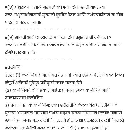
■(8) पशुसंवर्धनासाठी मुख्यत्वे कोणत्या दोन पद्धती वापरल्या
उत्तर-पशुसंवर्धनासाठी मुख्यत्वे कृत्रिम रेतन आणि गर्भप्रत्यारोपण या दोन
पद्धती वापरल्या जातात.
-----------------------------
■(9) मानवी आरोग्य व्यवस्थापनाच्या दोन प्रमुख बाबी कोणत्या ?
उत्तर : मानवी आरोग्य व्यवस्थापनाच्या दोन प्रमुख बाबी रोगनिदान आणि
रोगोपचार या आहेत.
-----------------------------
■क्लोनिंग.
उत्तर : (1) क्लोनिंग हे अद्ययावत तंत्र आहे ज्यात एखादी पेशी, अवयव किंवा
संपूर्ण शरीराची हुबेहूब प्रतिकृती तयार करता येते
(2) क्लोनिंगचे दोन प्रकार आहेत: प्रजननात्मक क्लोनिंग आणि
उपचारात्मक क्लोनिंग.
3) प्रजननात्मक क्लोनिंग: एका शरीरातील केंद्रकविरहित स्त्रीबीज व
दुसऱ्या शरीरातील कायिक पेशीचे केंद्रक यांच्या संयोगाने क्लोन बनवणे
म्हणजे प्रजननात्मक क्लोनिंग करणे होय. अशा प्रकारच्या क्लोनिंगमध्ये
नराच्या शुक्रपेशीची गरज नसते. डॉली मेंढी हे याचे उदाहरण आहे.