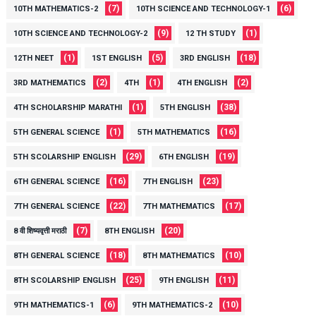
(7)
(6)
10TH MATHEMATICS-2
10TH SCIENCE AND TECHNOLOGY-1
(9)
(1)
10TH SCIENCE AND TECHNOLOGY-2
12 TH STUDY
(1)
(5)
(18)
12TH NEET
1ST ENGLISH
3RD ENGLISH
(2)
(1)
(2)
3RD MATHEMATICS
4TH
4TH ENGLISH
(1)
(38)
4TH SCHOLARSHIP MARATHI
5TH ENGLISH
(1)
(16)
5TH GENERAL SCIENCE
5TH MATHEMATICS
(29)
(19)
5TH SCOLARSHIP ENGLISH
6TH ENGLISH
(16)
(23)
6TH GENERAL SCIENCE
7TH ENGLISH
(22)
(17)
7TH GENERAL SCIENCE
7TH MATHEMATICS
(7)
(20)
8 वी शिष्यवृत्ती मराठी
8TH ENGLISH
(18)
(10)
8TH GENERAL SCIENCE
8TH MATHEMATICS
(25)
(11)
8TH SCOLARSHIP ENGLISH
9TH ENGLISH
(6)
(10)
9TH MATHEMATICS-1
9TH MATHEMATICS-2