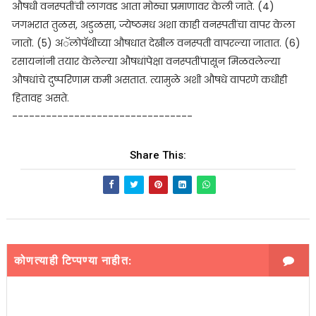
औषधी वनस्पतींची लागवड आता मोठ्या प्रमाणावर केली जाते. (4)
जगभरात तुळस, अडुळसा, ज्येष्ठमध अशा काही वनस्पतींचा वापर केला
जातो. (5) अॅलोपॅथीच्या औषधात देखील वनस्पती वापरल्या जातात. (6)
रसायनांनी तयार केलेल्या औषधांपेक्षा वनस्पतींपासून मिळवलेल्या
औषधांचे दुष्परिणाम कमी असतात. त्यामुळे अशी औषधे वापरणे कधीही
हितावह असते.
--------------------------------
Share This:
कोणत्याही टिप्पण्‍या नाहीत: