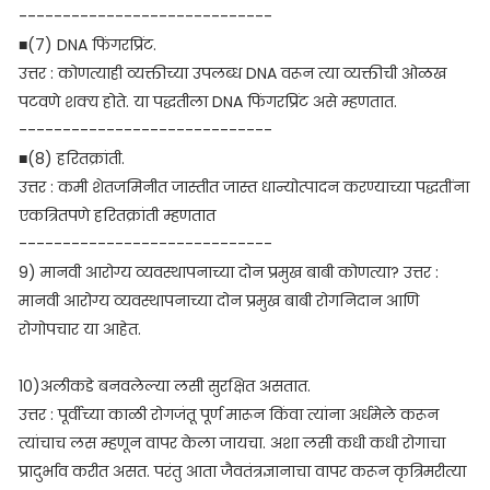
-----------------------------
■(7) DNA फिंगरप्रिंट.
उत्तर : कोणत्याही व्यक्तीच्या उपलब्ध DNA वरून त्या व्यक्तीची ओळख
पटवणे शक्य होते. या पद्धतीला DNA फिंगरप्रिंट असे म्हणतात.
-----------------------------
■(8) हरितक्रांती.
उत्तर : कमी शेतजमिनीत जास्तीत जास्त धान्योत्पादन करण्याच्या पद्धतींना
एकत्रितपणे हरितक्रांती म्हणतात
-----------------------------
9) मानवी आरोग्य व्यवस्थापनाच्या दोन प्रमुख बाबी कोणत्या? उत्तर :
मानवी आरोग्य व्यवस्थापनाच्या दोन प्रमुख बाबी रोगनिदान आणि
रोगोपचार या आहेत.
10)अलीकडे बनवलेल्या लसी सुरक्षित असतात.
उत्तर : पूर्वीच्या काळी रोगजंतू पूर्ण मारून किंवा त्यांना अर्धमेले करून
त्यांचाच लस म्हणून वापर केला जायचा. अशा लसी कधी कधी रोगाचा
प्रादुर्भाव करीत असत. परंतु आता जैवतंत्रज्ञानाचा वापर करून कृत्रिमरीत्या