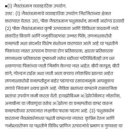
■(1) जैवतंत्रज्ञान व्यावहारिक उपयोग.
उत्तर : (1) जैवतंत्रज्ञानाचे व्यावहारिक उपयोग निरनिराळ्या क्षेत्रात
करण्यात येतात. उदा., पीक जैवतंत्रज्ञान पशुसंवर्धन, मानवी आरोग्य इत्यादी
(2) पीक जैवतंत्रज्ञानात कृषी उत्पादकता आणि विविधता वाढवली जाते.
संकरित बियाणे आणि जनुकीयदृष्ट्या उन्नत पिके, तणनाशकरोधी
वनस्पती अशा संदर्भात विशेष संशोधन करण्यात आले आहे या पद्धतीने
पिकांच्या जास्त उत्पादन देणाऱ्या रोग प्रतिकारक, क्षारता प्रतिकारक
तणनाशक प्रतिकारक दुष्काळी तसेच थंडीच्या परिस्थितीतही तग धरू
शकणाऱ्या पिकांच्या जाती निर्माण केल्या जात आहेत. बीटी कापूस, बीटी
वांगे, गोल्डन राईस अशा जाती आता बऱ्याच लोकप्रिय झाल्या आहेत
तणनाशकरोधी वनस्पतीतून बाहेर पडणाऱ्या रसायनामुळे आपसूकच
तणांचे नियंत्रण शक्य झाले आहे. जैविक खतांच्या वापराने रासायनिक
खतांचा उपयोग कमी करता येतो. हायझोबिअम अॅझोटोबॅक्टर नोस्टॉक,
अनाबीना या जीवाणूंचा तसेच अॅझोला या वनस्पतीचा वापर करून
वनस्पतींच्या उत्पादनात लक्षणीय फरक पडला आहे. (3) पशुसंवर्धन
करताना जैवसंवर्धनाच्या पद्धती वापरल्या जातात. कृत्रिम रेतन आणि
गर्भप्रत्यारोपण या पद्धतीने विविध प्राणिज उत्पादनांचे प्रमाण व गुणवत्ता या