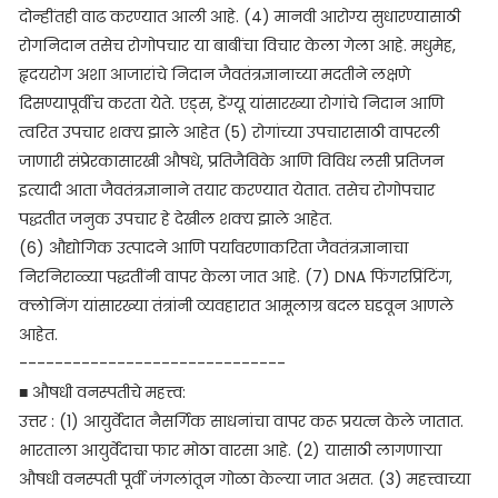
दोन्हींतही वाढ करण्यात आली आहे. (4) मानवी आरोग्य सुधारण्यासाठी
रोगनिदान तसेच रोगोपचार या बाबींचा विचार केला गेला आहे. मधुमेह,
हृदयरोग अशा आजारांचे निदान जैवतंत्रज्ञानाच्या मदतीने लक्षणे
दिसण्यापूर्वीच करता येते. एड्स, डेंग्यू यांसारख्या रोगांचे निदान आणि
त्वरित उपचार शक्य झाले आहेत (5) रोगांच्या उपचारासाठी वापरली
जाणारी संप्रेरकासारखी औषधे, प्रतिजैविके आणि विविध लसी प्रतिजन
इत्यादी आता जैवतंत्रज्ञानाने तयार करण्यात येतात. तसेच रोगोपचार
पद्धतीत जनुक उपचार हे देखील शक्य झाले आहेत.
(6) औद्योगिक उत्पादने आणि पर्यावरणाकरिता जैवतंत्रज्ञानाचा
निरनिराळ्या पद्धतींनी वापर केला जात आहे. (7) DNA फिंगरप्रिंटिंग,
क्लोनिंग यांसारख्या तंत्रांनी व्यवहारात आमूलाग्र बदल घडवून आणले
आहेत.
------------------------------
■ औषधी वनस्पतीचे महत्त्व:
उत्तर : (1) आयुर्वेदात नैसर्गिक साधनांचा वापर करू प्रयत्न केले जातात.
भारताला आयुर्वेदाचा फार मोठा वारसा आहे. (2) यासाठी लागणाऱ्या
औषधी वनस्पती पूर्वी जंगलांतून गोळा केल्या जात असत. (3) महत्त्वाच्या