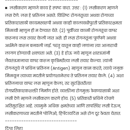
------------------ -------------
■ लसीकरण म्हणजे काय हे स्पष्ट करा. उत्तर : (1) लसीकरण म्हणजे
लस देणे. लस हे प्रतिजन असते. विशिष्ट रोगजंतूच्या अथवा रोगाच्या
प्रतिकारासाठी कायमस्वरूपी
अथवा काही कालावधीपुरती प्रतिकारक्षमता
मिळावी म्हणून ही म देण्यात येते. (2) पूर्वीच्या काळी रोगजंतूंचा वापर
करूनच लस तयार केली जात असे. ही लस रोगजंतूंना पूर्णपणे अथवा
अर्धमेले करून बनवली जाई. परंतु यातून काही जणांना त्या आजाराची
लागण होण्याची शक्यता असे. (3) हे होऊ नये म्हणून शास्त्रज्ञांनी
जैवतंत्रज्ञानाचा वापर करून कृत्रिमरीत्या लसी तयार केल्या. त्यांनी
रोगजंतूचे जे प्रथिन प्रतिजन (Antigen) म्हणून काम करते, त्याचे जनुक
मिळवून त्याच्या मदतीने प्रयोगशाळेतच ते प्रतिजन तयार केले. (4) अशा
प्रतिजनाचा वापर लस म्हणून केला, तर सुरक्षितरीत्या
रोगप्रतिकारकशक्ती निर्माण होते. व्यक्तींना रोगमुक्त ठेवण्यासाठी अशा
लसी देणे म्हणजे लसीकरण करणे होय. (5) प्रतिकारी प्रथिने टोचणे
अतिसुरक्षित आहे. त्यामुळे अधिक क्षमतेच्या आणि तापस्थिर लसी देऊन,
लसीकरणाच्या मदतीने पोलिओ, हिपॅटायटिस असे रोग दूर ठेवता येतात.
-------------------------------
टिपा लिहा