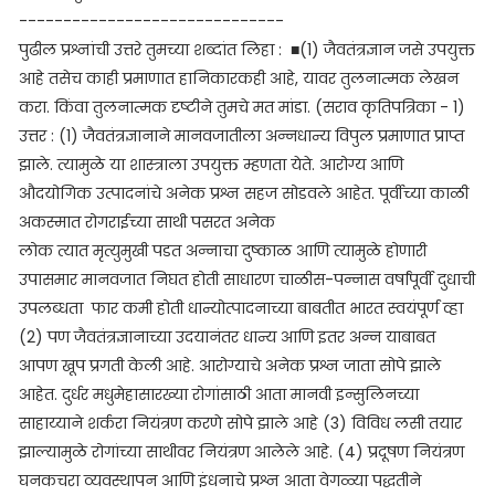
------------------------------
पुढील प्रश्नांची उत्तरे तुमच्या शब्दांत लिहा : ■(1) जैवतंत्रज्ञान जसे उपयुक्त
आहे तसेच काही प्रमाणात हानिकारकही आहे, यावर तुलनात्मक लेखन
करा.
किंवा
तुलनात्मक दृष्टीने तुमचे मत मांडा. (सराव कृतिपत्रिका - 1)
उत्तर : (1) जैवतंत्रज्ञानाने मानवजातीला अन्नधान्य विपुल प्रमाणात प्राप्त
झाले. त्यामुळे या शास्त्राला उपयुक्त म्हणता येते. आरोग्य आणि
औदयोगिक उत्पादनांचे अनेक प्रश्न सहज सोडवले आहेत. पूर्वीच्या काळी
अकस्मात रोगराईच्या साथी पसरत अनेक
लोक त्यात मृत्युमुखी पडत अन्नाचा दुष्काळ आणि त्यामुळे होणारी
उपासमार मानवजात निघत होती साधारण चाळीस-पन्नास वर्षांपूर्वी दुधाची
उपलब्धता फार कमी होती धान्योत्पादनाच्या बाबतीत भारत स्वयंपूर्ण व्हा
(2) पण जैवतंत्रज्ञानाच्या उदयानंतर धान्य आणि इतर अन्न याबाबत
आपण खूप प्रगती केली आहे. आरोग्याचे अनेक प्रश्न जाता सोपे झाले
आहेत. दुर्धर मधुमेहासारख्या रोगांसाठी आता मानवी इन्सुलिनच्या
साहाय्याने शर्करा नियंत्रण करणे सोपे झाले आहे (3) विविध लसी तयार
झाल्यामुळे रोगांच्या साथीवर नियंत्रण आलेले आहे. (4) प्रदूषण नियंत्रण
घनकचरा व्यवस्थापन आणि इंधनाचे प्रश्न आता वेगळ्या पद्धतीने