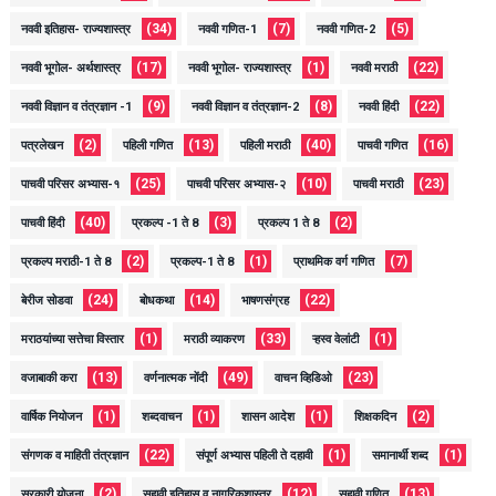
(34)
(7)
(5)
नववी इतिहास- राज्यशास्त्र
नववी गणित-1
नववी गणित-2
(17)
(1)
(22)
नववी भूगोल- अर्थशास्त्र
नववी भूगोल- राज्यशास्त्र
नववी मराठी
(9)
(8)
(22)
नववी विज्ञान व तंत्रज्ञान -1
नववी विज्ञान व तंत्रज्ञान-2
नववी हिंदी
(2)
(13)
(40)
(16)
पत्रलेखन
पहिली गणित
पहिली मराठी
पाचवी गणित
(25)
(10)
(23)
पाचवी परिसर अभ्यास-१
पाचवी परिसर अभ्यास-२
पाचवी मराठी
(40)
(3)
(2)
पाचवी हिंदी
प्रकल्प -1 ते 8
प्रकल्प 1 ते 8
(2)
(1)
(7)
प्रकल्प मराठी-1 ते 8
प्रकल्प-1 ते 8
प्राथमिक वर्ग गणित
(24)
(14)
(22)
बेरीज सोडवा
बोधकथा
भाषणसंग्रह
(1)
(33)
(1)
मराठयांच्या सत्तेचा विस्तार
मराठी व्याकरण
ऱ्हस्व वेलांटी
(13)
(49)
(23)
वजाबाकी करा
वर्णनात्मक नोंदी
वाचन व्हिडिओ
(1)
(1)
(1)
(2)
वार्षिक नियोजन
शब्दवाचन
शासन आदेश
शिक्षकदिन
(22)
(1)
(1)
संगणक व माहिती तंत्रज्ञान
संपूर्ण अभ्यास पहिली ते दहावी
समानार्थी शब्द
(2)
(12)
(13)
सरकारी योजना
सहावी इतिहास व नागरिकशास्त्र
सहावी गणित