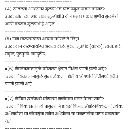
-----------------------------
(4) स्रोताच्या आधारावर मूलपेशींचे दोन प्रमुख प्रकार कोणते?
उत्तर : स्रोताच्या आधारावर मूलपेशींचे दोन प्रमुख प्रकार भ्रूणीय मूलपेशी
आणि वयस्क मूलपेशी हे आहेत.
-----------------------------
(5) दान करण्यायोग्य अवयव कोणते ते लिहा.
उत्तर : दान करण्यायोग्य अवयव डोळे, हृदय, मूत्रपिंड (वृक्क), त्वचा, हाडे,
यकृत, फुप्फुसे. स्वादुपिंड,
-----------------------------
■(6) जैवतंत्रज्ञानामुळे कोणत्या क्षेत्रांत विशेष प्रगती झली आहे?
उत्तर : जैवतंत्रज्ञानामुळे मुख्यत्वेकरून शेती व औषधनिर्मितीमध्ये बरीच
प्रगती झाली आहे.
-----------------------------
■(7) जैविक खतांमध्ये कोणत्या सजीवांचा वापर केला जातो?
उत्तर : जैविक खतांमध्ये प्रामुख्याने हायझोबिअम, ॲझोटोबॅक्टर, नोस्टॉक,
अॅनाबीना या जीवाणूंचा तसेच अॅझोला या वनस्पतीचा वापर करण्यात
येतो.
-----------------------------