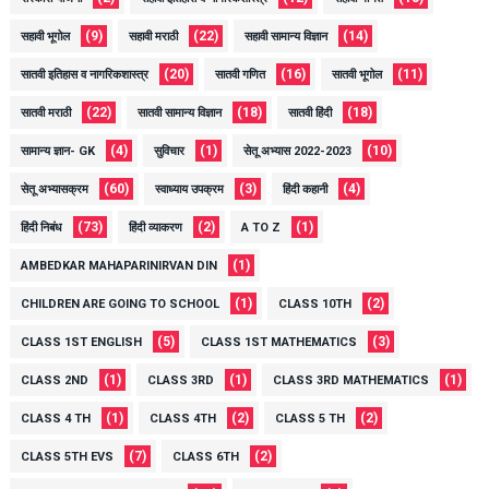
(9)
(22)
(14)
सहावी भूगोल
सहावी मराठी
सहावी सामान्य विज्ञान
(20)
(16)
(11)
सातवी इतिहास व नागरिकशास्त्र
सातवी गणित
सातवी भूगोल
(22)
(18)
(18)
सातवी मराठी
सातवी सामान्य विज्ञान
सातवी हिंदी
(4)
(1)
(10)
सामान्य ज्ञान- GK
सुविचार
सेतू अभ्यास 2022-2023
(60)
(3)
(4)
सेतू अभ्यासक्रम
स्वाध्याय उपक्रम
हिंदी कहानी
(73)
(2)
(1)
हिंदी निबंध
हिंदी व्याकरण
A TO Z
(1)
AMBEDKAR MAHAPARINIRVAN DIN
(1)
(2)
CHILDREN ARE GOING TO SCHOOL
CLASS 10TH
(5)
(3)
CLASS 1ST ENGLISH
CLASS 1ST MATHEMATICS
(1)
(1)
(1)
CLASS 2ND
CLASS 3RD
CLASS 3RD MATHEMATICS
(1)
(2)
(2)
CLASS 4 TH
CLASS 4TH
CLASS 5 TH
(7)
(2)
CLASS 5TH EVS
CLASS 6TH