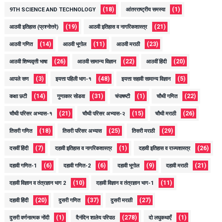
(18)
(1)
9TH SCIENCE AND TECHNOLOGY
आंतरराष्ट्रीय समस्या
(19)
(21)
आठवी इतिहास (प्रश्नोत्तरे)
आठवी इतिहास व नागरिकशास्त्र
(14)
(11)
(23)
आठवी गणित
आठवी भूगोल
आठवी मराठी
(26)
(22)
(20)
आठवी शिष्यवृत्ती भाषा
आठवी सामान्य विज्ञान
आठवीं हिंदी
(3)
(48)
(5)
आपले सण
इयत्ता पहिली भाग-१
इयत्ता सहावी सामान्य विज्ञान
(14)
(31)
(1)
(22)
कक्षा छटी
गुणाकार सोडवा
चंपाषष्टी
चौथी गणित
(21)
(15)
(26)
चौथी परिसर अभ्यास-१
चौथी परिसर अभ्यास-२
चौथी मराठी
(18)
(25)
(29)
तिसरी गणित
तिसरी परिसर अभ्यास
तिसरी मराठी
(7)
(1)
(26)
दसवीं हिंदी
दहावी इतिहास व नागरिकशास्त्र
दहावी इतिहास व राज्यशास्त्र
(6)
(6)
(9)
(21)
दहावी गणित-1
दहावी गणित-2
दहावी भूगोल
दहावी मराठी
(10)
(11)
दहावी विज्ञान व तंत्रज्ञान भाग 2
दहावी विज्ञान व तंत्रज्ञान भाग-1
(20)
(37)
(27)
दहावी हिंदी
दुसरी गणित
दुसरी मराठी
(1)
(278)
(1)
दुसरी वर्णनात्मक नोंदी
दैनंदिन शालेय परिपाठ
दो लघुकथाएँ