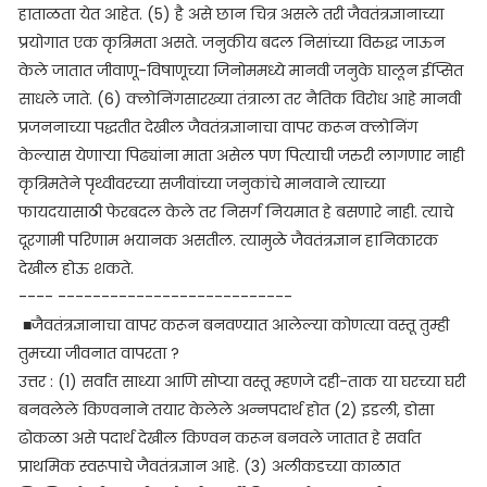
हाताळता येत आहेत. (5) है असे छान चित्र असले तरी जैवतंत्रज्ञानाच्या
प्रयोगात एक कृत्रिमता असते. जनुकीय बदल निसांच्या विरुद्ध जाऊन
केले जातात जीवाणू-विषाणूच्या जिनोममध्ये मानवी जनुके घालून ईप्सित
साधले जाते. (6) क्लोनिंगसारख्या तंत्राला तर नैतिक विरोध आहे मानवी
प्रजननाच्या पद्धतीत देखील जैवतंत्रज्ञानाचा वापर करून क्लोनिंग
केल्यास येणाऱ्या पिढ्यांना माता असेल पण पित्याची जरुरी लागणार नाही
कृत्रिमतेने पृथ्वीवरच्या सजीवांच्या जनुकांचे मानवाने त्याच्या
फायदयासाठी फेरबदल केले तर निसर्ग नियमात हे बसणारे नाही. त्याचे
दूरगामी परिणाम भयानक असतील. त्यामुळे जैवतंत्रज्ञान हानिकारक
देखील होऊ शकते.
---- ---------------------------
■जैवतंत्रज्ञानाचा वापर करून बनवण्यात आलेल्या कोणत्या वस्तू तुम्ही
तुमच्या जीवनात वापरता ?
उत्तर : (1) सर्वांत साध्या आणि सोप्या वस्तू म्हणजे दही-ताक या घरच्या घरी
बनवलेले किण्वनाने तयार केलेले अन्नपदार्थ होत (2) इडली, डोसा
ढोकळा असे पदार्थ देखील किण्वन करून बनवले जातात हे सर्वात
प्राथमिक स्वरूपाचे जैवतंत्रज्ञान आहे. (3) अलीकडच्या काळात