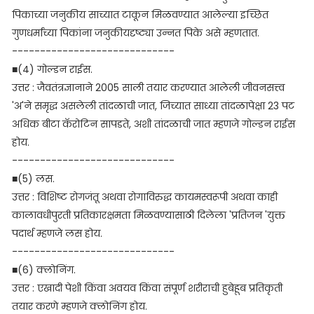
पिकाच्या जनुकीय साच्यात टाकून मिळवण्यात आलेल्या इच्छित
गुणधर्मांच्या पिकांना जनुकीयदृष्ट्या उन्नत पिके असे म्हणतात.
-----------------------------
■(4) गोल्डन राईस.
उत्तर : जैवतंत्रज्ञानाने 2005 साली तयार करण्यात आलेली जीवनसत्त्व
'अ'ने समृद्ध असलेली तांदळाची जात, जिच्यात साध्या तांदळापेक्षा 23 पट
अधिक बीटा कॅरोटिन सापडते, अशी तांदळाची जात म्हणजे गोल्डन राईस
होय.
-----------------------------
■(5) लस.
उत्तर : विशिष्ट रोगजंतू अथवा रोगाविरुद्ध कायमस्वरूपी अथवा काही
कालावधीपुरती प्रतिकारक्षमता मिळवण्यासाठी दिलेला 'प्रतिजन 'युक्त
पदार्थ म्हणजे लस होय.
-----------------------------
■(6) क्लोनिंग.
उत्तर : एखादी पेशी किंवा अवयव किंवा संपूर्ण शरीराची हुबेहूब प्रतिकृती
तयार करणे म्हणजे क्लोनिंग होय.