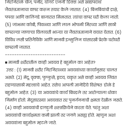
निरनिराळे चीज, पनीर, योगर्ट एनर्जी डिक्स असे खाद्यपदार्थ
जैवतंत्रज्ञानाचा वापर करून तयार केले जातात. (4) बिनबियांची द्राक्षे,
पपया आणि कलिंगडे बाजारात मिळतात. त्यांचा वापर घरी केला जातो.
(5) जांभळा कोबी, पिवळ्या आणि लाल भोपळी मिरच्या आणि साठी
वापरल्या जाणाऱ्या विलायती भाज्या या जैवतंत्रज्ञानाने वयात येतात. (6)
विविध लसी प्रतिजैविके आणि मानवी इन्सुलिन यांसारखी प्रेरके घरोघरी
वापरली जातात.
--------------------------
■ मानवी शरीरातील काही अवयव हे बहुमोल का आहेत?
उत्तर : (1) मानवी शरीर निरनिराळ्या अवयवांच्या कार्यानुसार चालत
असते. (2) मेंदू, वृक्क, फुप्फुसे, हृदय, यकृत असे काही अवयव जिवंत
राहण्यासाठी महत्त्वाचे आहेत. तसेच आपली ज्ञानेंद्रिये विशेषतः डोळे हे
बहुमोल आहेत. (3) या अवयवांचे कार्य बिघडले तर आरोग्याला धोका
निर्माण होतो. मेंदूसारख्या अवयवात तर पुनर्जननाची क्षमता देखील नसते.
(4) काही अवयवांची डागडुजी शस्त्रक्रियेने करता येते. परंतु अशा
अवयवांची कार्यक्षमता कमी झाली तर जगणे असह्य होते. म्हणून अशा
अवयवांना बहुमोल म्हटले जाते.