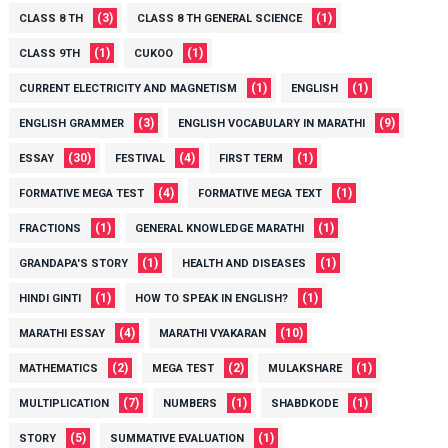
(3)
(1)
CLASS 8 TH
CLASS 8 TH GENERAL SCIENCE
(1)
(1)
CLASS 9TH
CUKOO
(1)
(1)
CURRENT ELECTRICITY AND MAGNETISM
ENGLISH
(3)
(9)
ENGLISH GRAMMER
ENGLISH VOCABULARY IN MARATHI
(30)
(4)
(1)
ESSAY
FESTIVAL
FIRST TERM
(4)
(1)
FORMATIVE MEGA TEST
FORMATIVE MEGA TEXT
(1)
(1)
FRACTIONS
GENERAL KNOWLEDGE MARATHI
(1)
(1)
GRANDAPA'S STORY
HEALTH AND DISEASES
(1)
(1)
HINDI GINTI
HOW TO SPEAK IN ENGLISH?
(4)
(10)
MARATHI ESSAY
MARATHI VYAKARAN
(2)
(2)
(1)
MATHEMATICS
MEGA TEST
MULAKSHARE
(7)
(1)
(1)
MULTIPLICATION
NUMBERS
SHABDKODE
(5)
(1)
STORY
SUMMATIVE EVALUATION