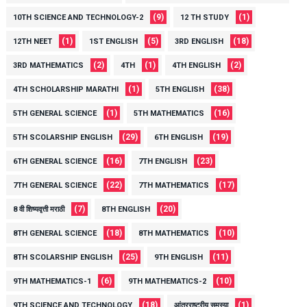
(9)
(1)
10TH SCIENCE AND TECHNOLOGY-2
12 TH STUDY
(1)
(5)
(18)
12TH NEET
1ST ENGLISH
3RD ENGLISH
(2)
(1)
(2)
3RD MATHEMATICS
4TH
4TH ENGLISH
(1)
(38)
4TH SCHOLARSHIP MARATHI
5TH ENGLISH
(1)
(16)
5TH GENERAL SCIENCE
5TH MATHEMATICS
(29)
(19)
5TH SCOLARSHIP ENGLISH
6TH ENGLISH
(16)
(23)
6TH GENERAL SCIENCE
7TH ENGLISH
(22)
(17)
7TH GENERAL SCIENCE
7TH MATHEMATICS
(7)
(20)
8 वी शिष्यवृत्ती मराठी
8TH ENGLISH
(18)
(10)
8TH GENERAL SCIENCE
8TH MATHEMATICS
(25)
(11)
8TH SCOLARSHIP ENGLISH
9TH ENGLISH
(6)
(10)
9TH MATHEMATICS-1
9TH MATHEMATICS-2
(18)
(1)
9TH SCIENCE AND TECHNOLOGY
आंतरराष्ट्रीय समस्या