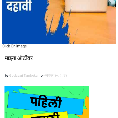
Click On Image
माझ्या ओटीवर
by
Godavari Tambekar
on
नोव्हेंबर ३०, २०२२