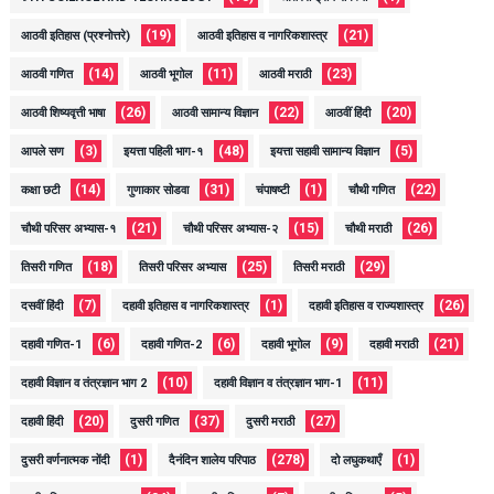
(19)
(21)
आठवी इतिहास (प्रश्नोत्तरे)
आठवी इतिहास व नागरिकशास्त्र
(14)
(11)
(23)
आठवी गणित
आठवी भूगोल
आठवी मराठी
(26)
(22)
(20)
आठवी शिष्यवृत्ती भाषा
आठवी सामान्य विज्ञान
आठवीं हिंदी
(3)
(48)
(5)
आपले सण
इयत्ता पहिली भाग-१
इयत्ता सहावी सामान्य विज्ञान
(14)
(31)
(1)
(22)
कक्षा छटी
गुणाकार सोडवा
चंपाषष्टी
चौथी गणित
(21)
(15)
(26)
चौथी परिसर अभ्यास-१
चौथी परिसर अभ्यास-२
चौथी मराठी
(18)
(25)
(29)
तिसरी गणित
तिसरी परिसर अभ्यास
तिसरी मराठी
(7)
(1)
(26)
दसवीं हिंदी
दहावी इतिहास व नागरिकशास्त्र
दहावी इतिहास व राज्यशास्त्र
(6)
(6)
(9)
(21)
दहावी गणित-1
दहावी गणित-2
दहावी भूगोल
दहावी मराठी
(10)
(11)
दहावी विज्ञान व तंत्रज्ञान भाग 2
दहावी विज्ञान व तंत्रज्ञान भाग-1
(20)
(37)
(27)
दहावी हिंदी
दुसरी गणित
दुसरी मराठी
(1)
(278)
(1)
दुसरी वर्णनात्मक नोंदी
दैनंदिन शालेय परिपाठ
दो लघुकथाएँ