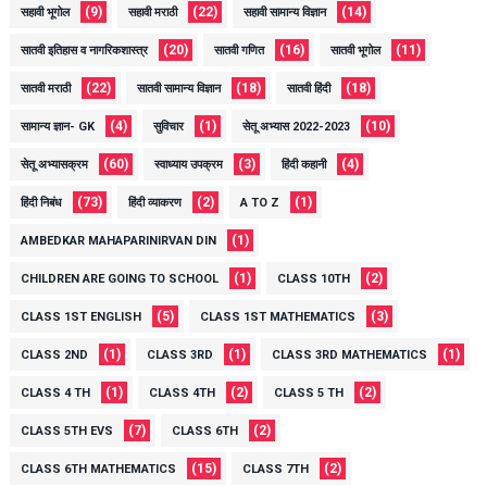
(9)
(22)
(14)
सहावी भूगोल
सहावी मराठी
सहावी सामान्य विज्ञान
(20)
(16)
(11)
सातवी इतिहास व नागरिकशास्त्र
सातवी गणित
सातवी भूगोल
(22)
(18)
(18)
सातवी मराठी
सातवी सामान्य विज्ञान
सातवी हिंदी
(4)
(1)
(10)
सामान्य ज्ञान- GK
सुविचार
सेतू अभ्यास 2022-2023
(60)
(3)
(4)
सेतू अभ्यासक्रम
स्वाध्याय उपक्रम
हिंदी कहानी
(73)
(2)
(1)
हिंदी निबंध
हिंदी व्याकरण
A TO Z
(1)
AMBEDKAR MAHAPARINIRVAN DIN
(1)
(2)
CHILDREN ARE GOING TO SCHOOL
CLASS 10TH
(5)
(3)
CLASS 1ST ENGLISH
CLASS 1ST MATHEMATICS
(1)
(1)
(1)
CLASS 2ND
CLASS 3RD
CLASS 3RD MATHEMATICS
(1)
(2)
(2)
CLASS 4 TH
CLASS 4TH
CLASS 5 TH
(7)
(2)
CLASS 5TH EVS
CLASS 6TH
(15)
(2)
CLASS 6TH MATHEMATICS
CLASS 7TH