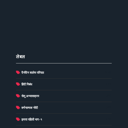
लेबल
दैनंदिन शालेय परिपाठ
(278)
(73)
हिंदी निबंध
(60)
सेतू अभ्यासक्रम
(49)
वर्णनात्मक नोंदी
(48)
इयत्ता पहिली भाग-१