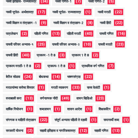
(34)
(7)
(5)
नववी इतिहास- राज्यशास्त्र
नववी गणित-1
नववी गणित-2
(17)
(1)
(22)
नववी भूगोल- अर्थशास्त्र
नववी भूगोल- राज्यशास्त्र
नववी मराठी
(9)
(8)
(22)
नववी विज्ञान व तंत्रज्ञान -1
नववी विज्ञान व तंत्रज्ञान-2
नववी हिंदी
(2)
(13)
(40)
(16)
पत्रलेखन
पहिली गणित
पहिली मराठी
पाचवी गणित
(25)
(10)
(23)
पाचवी परिसर अभ्यास-१
पाचवी परिसर अभ्यास-२
पाचवी मराठी
(40)
(3)
(2)
पाचवी हिंदी
प्रकल्प -1 ते 8
प्रकल्प 1 ते 8
(2)
(1)
(7)
प्रकल्प मराठी-1 ते 8
प्रकल्प-1 ते 8
प्राथमिक वर्ग गणित
(24)
(14)
(22)
बेरीज सोडवा
बोधकथा
भाषणसंग्रह
(1)
(33)
(1)
मराठयांच्या सत्तेचा विस्तार
मराठी व्याकरण
ऱ्हस्व वेलांटी
(13)
(49)
(23)
वजाबाकी करा
वर्णनात्मक नोंदी
वाचन व्हिडिओ
(1)
(1)
(1)
(2)
वार्षिक नियोजन
शब्दवाचन
शासन आदेश
शिक्षकदिन
(22)
(1)
(1)
संगणक व माहिती तंत्रज्ञान
संपूर्ण अभ्यास पहिली ते दहावी
समानार्थी शब्द
(2)
(12)
(13)
सरकारी योजना
सहावी इतिहास व नागरिकशास्त्र
सहावी गणित