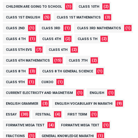
(1)
(2)
CHILDREN ARE GOING TO SCHOOL
CLASS 10TH
(5)
(3)
CLASS 1ST ENGLISH
CLASS 1ST MATHEMATICS
(1)
(1)
(1)
CLASS 2ND
CLASS 3RD
CLASS 3RD MATHEMATICS
(1)
(2)
(2)
CLASS 4 TH
CLASS 4TH
CLASS 5 TH
(7)
(2)
CLASS 5TH EVS
CLASS 6TH
(15)
(2)
CLASS 6TH MATHEMATICS
CLASS 7TH
(3)
(1)
CLASS 8 TH
CLASS 8 TH GENERAL SCIENCE
(1)
(1)
CLASS 9TH
CUKOO
(1)
(1)
CURRENT ELECTRICITY AND MAGNETISM
ENGLISH
(3)
(9)
ENGLISH GRAMMER
ENGLISH VOCABULARY IN MARATHI
(30)
(4)
(1)
ESSAY
FESTIVAL
FIRST TERM
(4)
(1)
FORMATIVE MEGA TEST
FORMATIVE MEGA TEXT
(1)
(1)
FRACTIONS
GENERAL KNOWLEDGE MARATHI