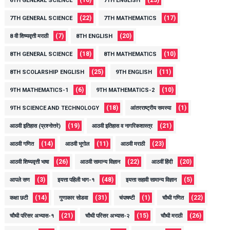
6TH GENERAL SCIENCE
7TH ENGLISH
(22)
(17)
7TH GENERAL SCIENCE
7TH MATHEMATICS
(7)
(20)
8 वी शिष्यवृत्ती मराठी
8TH ENGLISH
(18)
(10)
8TH GENERAL SCIENCE
8TH MATHEMATICS
(25)
(11)
8TH SCOLARSHIP ENGLISH
9TH ENGLISH
(6)
(10)
9TH MATHEMATICS-1
9TH MATHEMATICS-2
(18)
(1)
9TH SCIENCE AND TECHNOLOGY
आंतरराष्ट्रीय समस्या
(19)
(21)
आठवी इतिहास (प्रश्नोत्तरे)
आठवी इतिहास व नागरिकशास्त्र
(14)
(11)
(23)
आठवी गणित
आठवी भूगोल
आठवी मराठी
(26)
(22)
(20)
आठवी शिष्यवृत्ती भाषा
आठवी सामान्य विज्ञान
आठवीं हिंदी
(3)
(48)
(5)
आपले सण
इयत्ता पहिली भाग-१
इयत्ता सहावी सामान्य विज्ञान
(14)
(31)
(1)
(22)
कक्षा छटी
गुणाकार सोडवा
चंपाषष्टी
चौथी गणित
(21)
(15)
(26)
चौथी परिसर अभ्यास-१
चौथी परिसर अभ्यास-२
चौथी मराठी