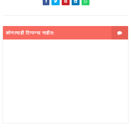
कोणत्याही टिप्पण्‍या नाहीत: