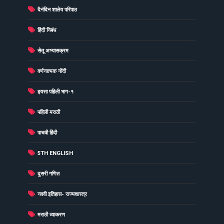
दैनंदिन शालेय परिपाठ
(278)
(73)
हिंदी निबंध
(60)
सेतू अभ्यासक्रम
(49)
वर्णनात्मक नोंदी
(48)
इयत्ता पहिली भाग-१
(40)
पहिली मराठी
(40)
पाचवी हिंदी
(38)
5TH ENGLISH
(37)
दुसरी गणित
(34)
नववी इतिहास- राज्यशास्त्र
(33)
मराठी व्याकरण