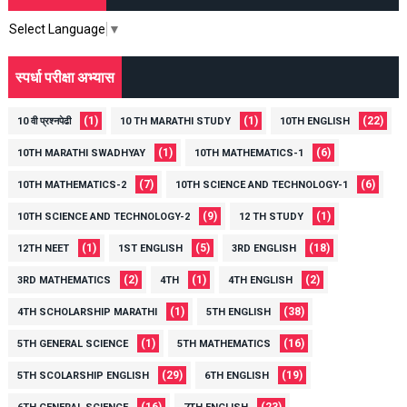
Select Language
▼
स्पर्धा परीक्षा अभ्यास
(1)
(1)
(22)
10 वी प्रश्नपेढी
10 TH MARATHI STUDY
10TH ENGLISH
(1)
(6)
10TH MARATHI SWADHYAY
10TH MATHEMATICS-1
(7)
(6)
10TH MATHEMATICS-2
10TH SCIENCE AND TECHNOLOGY-1
(9)
(1)
10TH SCIENCE AND TECHNOLOGY-2
12 TH STUDY
(1)
(5)
(18)
12TH NEET
1ST ENGLISH
3RD ENGLISH
(2)
(1)
(2)
3RD MATHEMATICS
4TH
4TH ENGLISH
(1)
(38)
4TH SCHOLARSHIP MARATHI
5TH ENGLISH
(1)
(16)
5TH GENERAL SCIENCE
5TH MATHEMATICS
(29)
(19)
5TH SCOLARSHIP ENGLISH
6TH ENGLISH
(16)
(23)