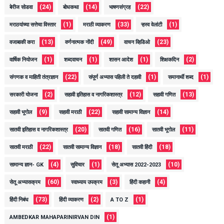
(24)
(14)
(22)
बेरीज सोडवा
बोधकथा
भाषणसंग्रह
(1)
(33)
(1)
मराठयांच्या सत्तेचा विस्तार
मराठी व्याकरण
ऱ्हस्व वेलांटी
(13)
(49)
(23)
वजाबाकी करा
वर्णनात्मक नोंदी
वाचन व्हिडिओ
(1)
(1)
(1)
(2)
वार्षिक नियोजन
शब्दवाचन
शासन आदेश
शिक्षकदिन
(22)
(1)
(1)
संगणक व माहिती तंत्रज्ञान
संपूर्ण अभ्यास पहिली ते दहावी
समानार्थी शब्द
(2)
(12)
(13)
सरकारी योजना
सहावी इतिहास व नागरिकशास्त्र
सहावी गणित
(9)
(22)
(14)
सहावी भूगोल
सहावी मराठी
सहावी सामान्य विज्ञान
(20)
(16)
(11)
सातवी इतिहास व नागरिकशास्त्र
सातवी गणित
सातवी भूगोल
(22)
(18)
(18)
सातवी मराठी
सातवी सामान्य विज्ञान
सातवी हिंदी
(4)
(1)
(10)
सामान्य ज्ञान- GK
सुविचार
सेतू अभ्यास 2022-2023
(60)
(3)
(4)
सेतू अभ्यासक्रम
स्वाध्याय उपक्रम
हिंदी कहानी
(73)
(2)
(1)
हिंदी निबंध
हिंदी व्याकरण
A TO Z
(1)
AMBEDKAR MAHAPARINIRVAN DIN