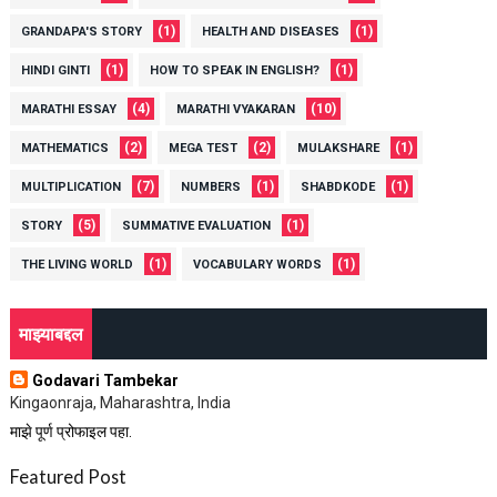
(1)
(1)
GRANDAPA'S STORY
HEALTH AND DISEASES
(1)
(1)
HINDI GINTI
HOW TO SPEAK IN ENGLISH?
(4)
(10)
MARATHI ESSAY
MARATHI VYAKARAN
(2)
(2)
(1)
MATHEMATICS
MEGA TEST
MULAKSHARE
(7)
(1)
(1)
MULTIPLICATION
NUMBERS
SHABDKODE
(5)
(1)
STORY
SUMMATIVE EVALUATION
(1)
(1)
THE LIVING WORLD
VOCABULARY WORDS
माझ्याबद्दल
Godavari Tambekar
Kingaonraja, Maharashtra, India
माझे पूर्ण प्रोफाइल पहा.
Featured Post