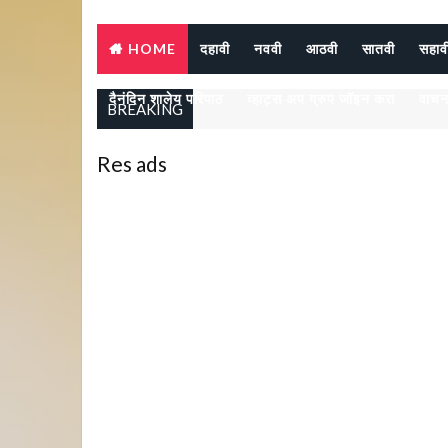
HOME
दहावी
नववी
आठवी
सातवी
सहाव
दैनंदिन शालेय परिपाठ
व्हाट्स अप ग्रुप जॉइन करा
वाचन
BREAKING
Res ads