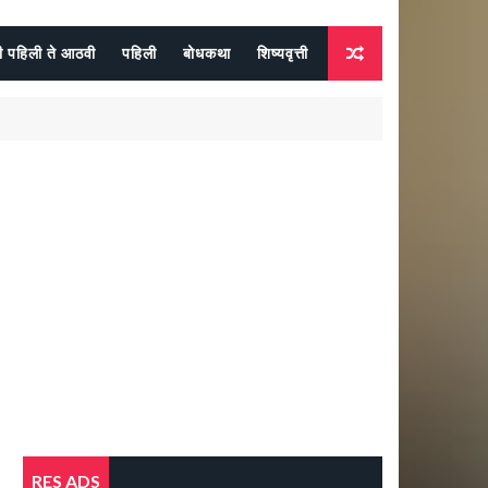
दी पहिली ते आठवी
पहिली
बोधकथा
शिष्यवृत्ती
RES ADS