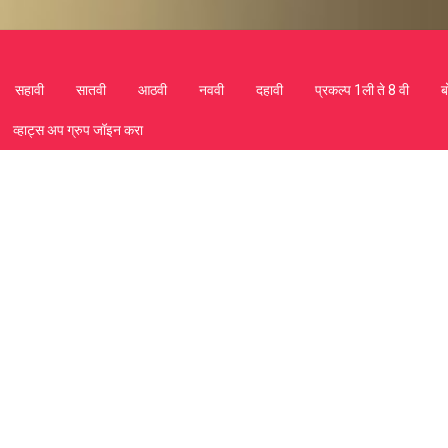
सहावी
सातवी
आठवी
नववी
दहावी
प्रकल्प 1ली ते 8 वी
ब
व्हाट्स अप ग्रुप जॉइन करा