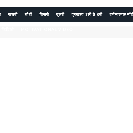
ी
पाचवी
चौथी
तिसरी
दुसरी
प्रकल्प 1ली ते 8वी
वर्णनात्मक नों
 व्हिडिओ
MOTIVATIONAL VIDEO