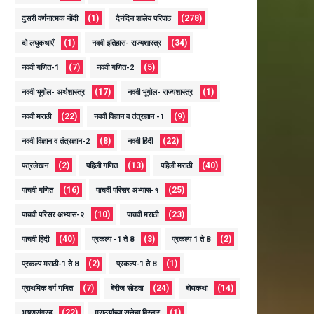
(1)
(278)
दुसरी वर्णनात्मक नोंदी
दैनंदिन शालेय परिपाठ
(1)
(34)
दो लघुकथाएँ
नववी इतिहास- राज्यशास्त्र
(7)
(5)
नववी गणित-1
नववी गणित-2
(17)
(1)
नववी भूगोल- अर्थशास्त्र
नववी भूगोल- राज्यशास्त्र
(22)
(9)
नववी मराठी
नववी विज्ञान व तंत्रज्ञान -1
(8)
(22)
नववी विज्ञान व तंत्रज्ञान-2
नववी हिंदी
(2)
(13)
(40)
पत्रलेखन
पहिली गणित
पहिली मराठी
(16)
(25)
पाचवी गणित
पाचवी परिसर अभ्यास-१
(10)
(23)
पाचवी परिसर अभ्यास-२
पाचवी मराठी
(40)
(3)
(2)
पाचवी हिंदी
प्रकल्प -1 ते 8
प्रकल्प 1 ते 8
(2)
(1)
प्रकल्प मराठी-1 ते 8
प्रकल्प-1 ते 8
(7)
(24)
(14)
प्राथमिक वर्ग गणित
बेरीज सोडवा
बोधकथा
(22)
(1)
भाषणसंग्रह
मराठयांच्या सत्तेचा विस्तार