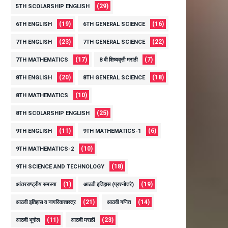
(29)
5TH SCOLARSHIP ENGLISH
(19)
(16)
6TH ENGLISH
6TH GENERAL SCIENCE
(23)
(22)
7TH ENGLISH
7TH GENERAL SCIENCE
(17)
(7)
7TH MATHEMATICS
8 वी शिष्यवृत्ती मराठी
(20)
(18)
8TH ENGLISH
8TH GENERAL SCIENCE
(10)
8TH MATHEMATICS
(25)
8TH SCOLARSHIP ENGLISH
(11)
(6)
9TH ENGLISH
9TH MATHEMATICS-1
(10)
9TH MATHEMATICS-2
(18)
9TH SCIENCE AND TECHNOLOGY
(1)
(19)
आंतरराष्ट्रीय समस्या
आठवी इतिहास (प्रश्नोत्तरे)
(21)
(14)
आठवी इतिहास व नागरिकशास्त्र
आठवी गणित
(11)
(23)
आठवी भूगोल
आठवी मराठी