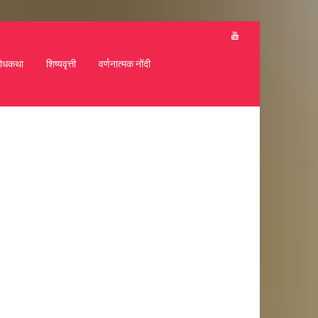
ोधकथा
शिष्यवृत्ती
वर्णनात्मक नोंदी