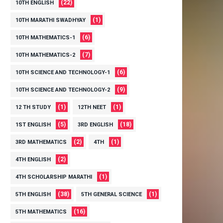
(22)
10TH ENGLISH
(1)
10TH MARATHI SWADHYAY
(6)
10TH MATHEMATICS-1
(7)
10TH MATHEMATICS-2
(6)
10TH SCIENCE AND TECHNOLOGY-1
(9)
10TH SCIENCE AND TECHNOLOGY-2
(1)
(1)
12 TH STUDY
12TH NEET
(5)
(18)
1ST ENGLISH
3RD ENGLISH
(2)
(1)
3RD MATHEMATICS
4TH
(2)
4TH ENGLISH
(1)
4TH SCHOLARSHIP MARATHI
(38)
(1)
5TH ENGLISH
5TH GENERAL SCIENCE
(16)
5TH MATHEMATICS