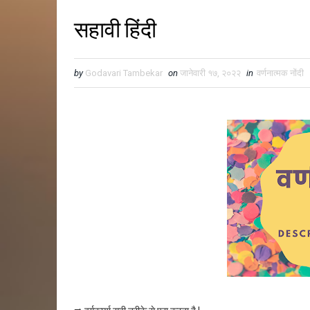
सहावी हिंदी
by
Godavari Tambekar
on
जानेवारी १७, २०२२
in
वर्णनात्मक नोंदी