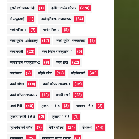
(1)
(278)
दुसरी वर्णनात्मक नोंदी
दैनंदिन शालेय परिपाठ
(1)
(34)
दो लघुकथाएँ
नववी इतिहास- राज्यशास्त्र
(7)
(5)
नववी गणित-1
नववी गणित-2
(17)
(1)
नववी भूगोल- अर्थशास्त्र
नववी भूगोल- राज्यशास्त्र
(22)
(9)
नववी मराठी
नववी विज्ञान व तंत्रज्ञान -1
(8)
(22)
नववी विज्ञान व तंत्रज्ञान-2
नववी हिंदी
(2)
(13)
(40)
पत्रलेखन
पहिली गणित
पहिली मराठी
(16)
(25)
पाचवी गणित
पाचवी परिसर अभ्यास-१
(10)
(23)
पाचवी परिसर अभ्यास-२
पाचवी मराठी
(40)
(3)
(2)
पाचवी हिंदी
प्रकल्प -1 ते 8
प्रकल्प 1 ते 8
(2)
(1)
प्रकल्प मराठी-1 ते 8
प्रकल्प-1 ते 8
(7)
(24)
(14)
प्राथमिक वर्ग गणित
बेरीज सोडवा
बोधकथा
(22)
(1)
भाषणसंग्रह
मराठयांच्या सत्तेचा विस्तार