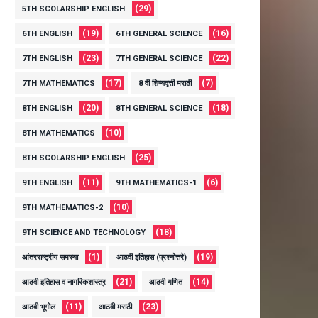
(29)
5TH SCOLARSHIP ENGLISH
(19)
(16)
6TH ENGLISH
6TH GENERAL SCIENCE
(23)
(22)
7TH ENGLISH
7TH GENERAL SCIENCE
(17)
(7)
7TH MATHEMATICS
8 वी शिष्यवृत्ती मराठी
(20)
(18)
8TH ENGLISH
8TH GENERAL SCIENCE
(10)
8TH MATHEMATICS
(25)
8TH SCOLARSHIP ENGLISH
(11)
(6)
9TH ENGLISH
9TH MATHEMATICS-1
(10)
9TH MATHEMATICS-2
(18)
9TH SCIENCE AND TECHNOLOGY
(1)
(19)
आंतरराष्ट्रीय समस्या
आठवी इतिहास (प्रश्नोत्तरे)
(21)
(14)
आठवी इतिहास व नागरिकशास्त्र
आठवी गणित
(11)
(23)
आठवी भूगोल
आठवी मराठी