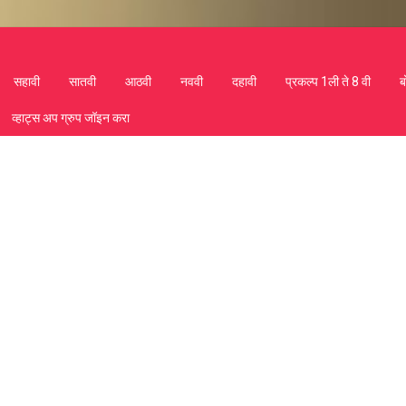
सहावी
सातवी
आठवी
नववी
दहावी
प्रकल्प 1ली ते 8 वी
ब
व्हाट्स अप ग्रुप जॉइन करा