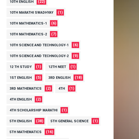
(22)
10TH ENGLISH
(1)
10TH MARATHI SWADHYAY
(6)
10TH MATHEMATICS-1
(7)
10TH MATHEMATICS-2
(6)
10TH SCIENCE AND TECHNOLOGY-1
(9)
10TH SCIENCE AND TECHNOLOGY-2
(1)
(1)
12 TH STUDY
12TH NEET
(5)
(18)
1ST ENGLISH
3RD ENGLISH
(2)
(1)
3RD MATHEMATICS
4TH
(2)
4TH ENGLISH
(1)
4TH SCHOLARSHIP MARATHI
(38)
(1)
5TH ENGLISH
5TH GENERAL SCIENCE
(16)
5TH MATHEMATICS