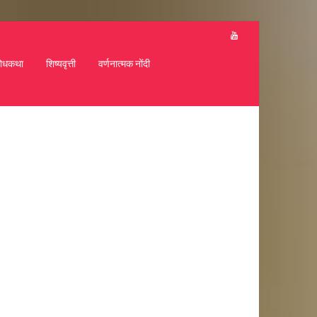
ोधकथा
शिष्यवृत्ती
वर्णनात्मक नोंदी