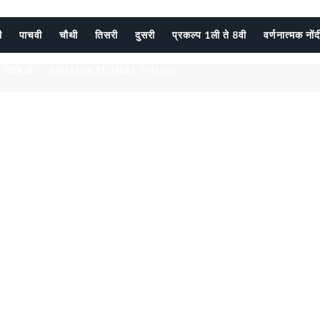
ी
पाचवी
चौथी
तिसरी
दुसरी
प्रकल्प 1ली ते 8वी
वर्णनात्मक नों
 व्हिडिओ
MOTIVATIONAL VIDEO