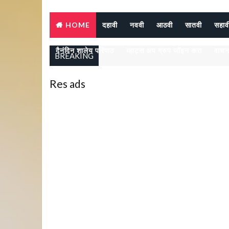
HOME
दहावी
नववी
आठवी
सातवी
सहाव
दैनंदिन शालेय परिपाठ
व्हाट्स अप ग्रुप जॉइन करा
वाचन
BREAKING
Res ads