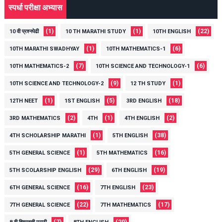
स्पर्धा परीक्षा अभ्यास
(1)
(1)
(22)
10 वी प्रश्नपेढी
10 TH MARATHI STUDY
10TH ENGLISH
(1)
(6)
10TH MARATHI SWADHYAY
10TH MATHEMATICS-1
(7)
(6)
10TH MATHEMATICS-2
10TH SCIENCE AND TECHNOLOGY-1
(9)
(1)
10TH SCIENCE AND TECHNOLOGY-2
12 TH STUDY
(1)
(5)
(18)
12TH NEET
1ST ENGLISH
3RD ENGLISH
(2)
(1)
(2)
3RD MATHEMATICS
4TH
4TH ENGLISH
(1)
(38)
4TH SCHOLARSHIP MARATHI
5TH ENGLISH
(1)
(16)
5TH GENERAL SCIENCE
5TH MATHEMATICS
(29)
(19)
5TH SCOLARSHIP ENGLISH
6TH ENGLISH
(16)
(23)
6TH GENERAL SCIENCE
7TH ENGLISH
(22)
(17)
7TH GENERAL SCIENCE
7TH MATHEMATICS
(7)
(20)