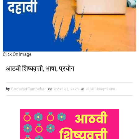
Click On Image
आठवी शिष्यवृत्ती, भाषा, प्रयोग
by
Godavari Tambekar
on
सप्टेंबर २३, २०२१
in
आठवी शिष्यवृत्ती भाषा