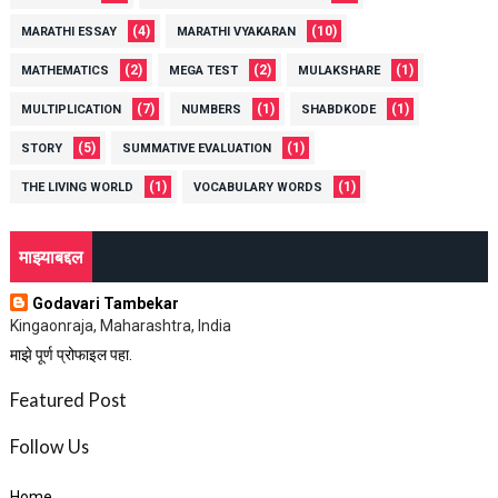
(4)
(10)
MARATHI ESSAY
MARATHI VYAKARAN
(2)
(2)
(1)
MATHEMATICS
MEGA TEST
MULAKSHARE
(7)
(1)
(1)
MULTIPLICATION
NUMBERS
SHABDKODE
(5)
(1)
STORY
SUMMATIVE EVALUATION
(1)
(1)
THE LIVING WORLD
VOCABULARY WORDS
माझ्याबद्दल
Godavari Tambekar
Kingaonraja, Maharashtra, India
माझे पूर्ण प्रोफाइल पहा.
Featured Post
Follow Us
Home