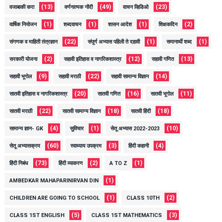
(13)
(49)
(23)
वजाबाकी करा
वर्णनात्मक नोंदी
वाचन व्हिडिओ
(1)
(1)
(1)
(2)
वार्षिक नियोजन
शब्दवाचन
शासन आदेश
शिक्षकदिन
(22)
(1)
(1)
संगणक व माहिती तंत्रज्ञान
संपूर्ण अभ्यास पहिली ते दहावी
समानार्थी शब्द
(2)
(12)
(13)
सरकारी योजना
सहावी इतिहास व नागरिकशास्त्र
सहावी गणित
(9)
(22)
(14)
सहावी भूगोल
सहावी मराठी
सहावी सामान्य विज्ञान
(20)
(16)
(11)
सातवी इतिहास व नागरिकशास्त्र
सातवी गणित
सातवी भूगोल
(22)
(18)
(18)
सातवी मराठी
सातवी सामान्य विज्ञान
सातवी हिंदी
(4)
(1)
(10)
सामान्य ज्ञान- GK
सुविचार
सेतू अभ्यास 2022-2023
(60)
(3)
(4)
सेतू अभ्यासक्रम
स्वाध्याय उपक्रम
हिंदी कहानी
(73)
(2)
(1)
हिंदी निबंध
हिंदी व्याकरण
A TO Z
(1)
AMBEDKAR MAHAPARINIRVAN DIN
(1)
(2)
CHILDREN ARE GOING TO SCHOOL
CLASS 10TH
(5)
(3)
CLASS 1ST ENGLISH
CLASS 1ST MATHEMATICS