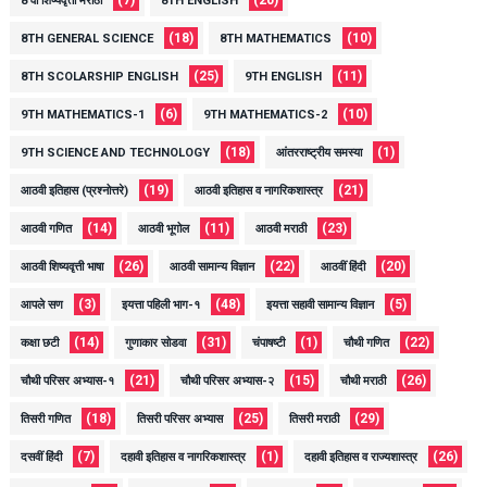
8 वी शिष्यवृत्ती मराठी
8TH ENGLISH
(18)
(10)
8TH GENERAL SCIENCE
8TH MATHEMATICS
(25)
(11)
8TH SCOLARSHIP ENGLISH
9TH ENGLISH
(6)
(10)
9TH MATHEMATICS-1
9TH MATHEMATICS-2
(18)
(1)
9TH SCIENCE AND TECHNOLOGY
आंतरराष्ट्रीय समस्या
(19)
(21)
आठवी इतिहास (प्रश्नोत्तरे)
आठवी इतिहास व नागरिकशास्त्र
(14)
(11)
(23)
आठवी गणित
आठवी भूगोल
आठवी मराठी
(26)
(22)
(20)
आठवी शिष्यवृत्ती भाषा
आठवी सामान्य विज्ञान
आठवीं हिंदी
(3)
(48)
(5)
आपले सण
इयत्ता पहिली भाग-१
इयत्ता सहावी सामान्य विज्ञान
(14)
(31)
(1)
(22)
कक्षा छटी
गुणाकार सोडवा
चंपाषष्टी
चौथी गणित
(21)
(15)
(26)
चौथी परिसर अभ्यास-१
चौथी परिसर अभ्यास-२
चौथी मराठी
(18)
(25)
(29)
तिसरी गणित
तिसरी परिसर अभ्यास
तिसरी मराठी
(7)
(1)
(26)
दसवीं हिंदी
दहावी इतिहास व नागरिकशास्त्र
दहावी इतिहास व राज्यशास्त्र