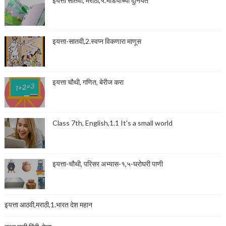
इयत्ता सातवी, मराठी,५.भांडयाच्या दुनियेत
इयत्ता-सातवी,2.स्वप्न विकणारा माणूस
इयत्ता चौथी, गणित, बेरीज करा
Class 7th, English,1.1 It's a small world
इयत्ता-चौथी, परिसर अभ्यास-१,५-घरोघरी पाणी
इयत्ता आठवी,मराठी,1.भारत देश महान