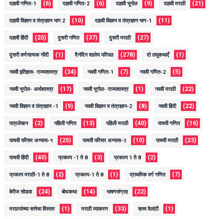
(6)
(6)
(9)
(21)
दहावी गणित-1
दहावी गणित-2
दहावी भूगोल
दहावी मराठी
(10)
(11)
दहावी विज्ञान व तंत्रज्ञान भाग 2
दहावी विज्ञान व तंत्रज्ञान भाग-1
(20)
(37)
(27)
दहावी हिंदी
दुसरी गणित
दुसरी मराठी
(1)
(278)
(1)
दुसरी वर्णनात्मक नोंदी
दैनंदिन शालेय परिपाठ
दो लघुकथाएँ
(34)
(7)
(5)
नववी इतिहास- राज्यशास्त्र
नववी गणित-1
नववी गणित-2
(17)
(1)
(22)
नववी भूगोल- अर्थशास्त्र
नववी भूगोल- राज्यशास्त्र
नववी मराठी
(9)
(8)
(22)
नववी विज्ञान व तंत्रज्ञान -1
नववी विज्ञान व तंत्रज्ञान-2
नववी हिंदी
(2)
(13)
(40)
(16)
पत्रलेखन
पहिली गणित
पहिली मराठी
पाचवी गणित
(25)
(10)
(23)
पाचवी परिसर अभ्यास-१
पाचवी परिसर अभ्यास-२
पाचवी मराठी
(40)
(3)
(2)
पाचवी हिंदी
प्रकल्प -1 ते 8
प्रकल्प 1 ते 8
(2)
(1)
(7)
प्रकल्प मराठी-1 ते 8
प्रकल्प-1 ते 8
प्राथमिक वर्ग गणित
(24)
(14)
(22)
बेरीज सोडवा
बोधकथा
भाषणसंग्रह
(1)
(33)
(1)
मराठयांच्या सत्तेचा विस्तार
मराठी व्याकरण
ऱ्हस्व वेलांटी