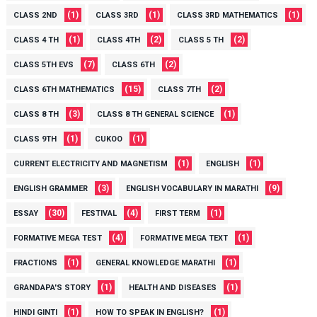
(1)
(1)
(1)
CLASS 2ND
CLASS 3RD
CLASS 3RD MATHEMATICS
(1)
(2)
(2)
CLASS 4 TH
CLASS 4TH
CLASS 5 TH
(7)
(2)
CLASS 5TH EVS
CLASS 6TH
(15)
(2)
CLASS 6TH MATHEMATICS
CLASS 7TH
(3)
(1)
CLASS 8 TH
CLASS 8 TH GENERAL SCIENCE
(1)
(1)
CLASS 9TH
CUKOO
(1)
(1)
CURRENT ELECTRICITY AND MAGNETISM
ENGLISH
(3)
(9)
ENGLISH GRAMMER
ENGLISH VOCABULARY IN MARATHI
(30)
(4)
(1)
ESSAY
FESTIVAL
FIRST TERM
(4)
(1)
FORMATIVE MEGA TEST
FORMATIVE MEGA TEXT
(1)
(1)
FRACTIONS
GENERAL KNOWLEDGE MARATHI
(1)
(1)
GRANDAPA'S STORY
HEALTH AND DISEASES
(1)
(1)
HINDI GINTI
HOW TO SPEAK IN ENGLISH?