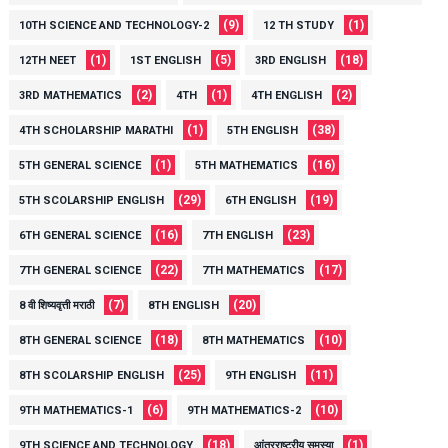
(9)
(1)
10TH SCIENCE AND TECHNOLOGY-2
12 TH STUDY
(1)
(5)
(18)
12TH NEET
1ST ENGLISH
3RD ENGLISH
(2)
(1)
(2)
3RD MATHEMATICS
4TH
4TH ENGLISH
(1)
(38)
4TH SCHOLARSHIP MARATHI
5TH ENGLISH
(1)
(16)
5TH GENERAL SCIENCE
5TH MATHEMATICS
(29)
(19)
5TH SCOLARSHIP ENGLISH
6TH ENGLISH
(16)
(23)
6TH GENERAL SCIENCE
7TH ENGLISH
(22)
(17)
7TH GENERAL SCIENCE
7TH MATHEMATICS
(7)
(20)
8 वी शिष्यवृत्ती मराठी
8TH ENGLISH
(18)
(10)
8TH GENERAL SCIENCE
8TH MATHEMATICS
(25)
(11)
8TH SCOLARSHIP ENGLISH
9TH ENGLISH
(6)
(10)
9TH MATHEMATICS-1
9TH MATHEMATICS-2
(18)
(1)
9TH SCIENCE AND TECHNOLOGY
आंतरराष्ट्रीय समस्या