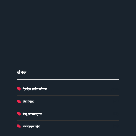
लेबल
दैनंदिन शालेय परिपाठ
(278)
(73)
हिंदी निबंध
(60)
सेतू अभ्यासक्रम
(49)
वर्णनात्मक नोंदी