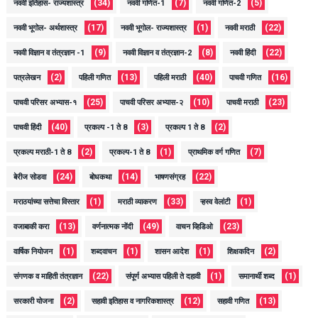
(34)
(7)
(5)
नववी इतिहास- राज्यशास्त्र
नववी गणित-1
नववी गणित-2
(17)
(1)
(22)
नववी भूगोल- अर्थशास्त्र
नववी भूगोल- राज्यशास्त्र
नववी मराठी
(9)
(8)
(22)
नववी विज्ञान व तंत्रज्ञान -1
नववी विज्ञान व तंत्रज्ञान-2
नववी हिंदी
(2)
(13)
(40)
(16)
पत्रलेखन
पहिली गणित
पहिली मराठी
पाचवी गणित
(25)
(10)
(23)
पाचवी परिसर अभ्यास-१
पाचवी परिसर अभ्यास-२
पाचवी मराठी
(40)
(3)
(2)
पाचवी हिंदी
प्रकल्प -1 ते 8
प्रकल्प 1 ते 8
(2)
(1)
(7)
प्रकल्प मराठी-1 ते 8
प्रकल्प-1 ते 8
प्राथमिक वर्ग गणित
(24)
(14)
(22)
बेरीज सोडवा
बोधकथा
भाषणसंग्रह
(1)
(33)
(1)
मराठयांच्या सत्तेचा विस्तार
मराठी व्याकरण
ऱ्हस्व वेलांटी
(13)
(49)
(23)
वजाबाकी करा
वर्णनात्मक नोंदी
वाचन व्हिडिओ
(1)
(1)
(1)
(2)
वार्षिक नियोजन
शब्दवाचन
शासन आदेश
शिक्षकदिन
(22)
(1)
(1)
संगणक व माहिती तंत्रज्ञान
संपूर्ण अभ्यास पहिली ते दहावी
समानार्थी शब्द
(2)
(12)
(13)
सरकारी योजना
सहावी इतिहास व नागरिकशास्त्र
सहावी गणित