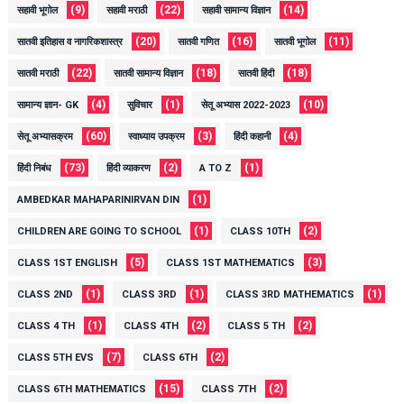
(9)
(22)
(14)
सहावी भूगोल
सहावी मराठी
सहावी सामान्य विज्ञान
(20)
(16)
(11)
सातवी इतिहास व नागरिकशास्त्र
सातवी गणित
सातवी भूगोल
(22)
(18)
(18)
सातवी मराठी
सातवी सामान्य विज्ञान
सातवी हिंदी
(4)
(1)
(10)
सामान्य ज्ञान- GK
सुविचार
सेतू अभ्यास 2022-2023
(60)
(3)
(4)
सेतू अभ्यासक्रम
स्वाध्याय उपक्रम
हिंदी कहानी
(73)
(2)
(1)
हिंदी निबंध
हिंदी व्याकरण
A TO Z
(1)
AMBEDKAR MAHAPARINIRVAN DIN
(1)
(2)
CHILDREN ARE GOING TO SCHOOL
CLASS 10TH
(5)
(3)
CLASS 1ST ENGLISH
CLASS 1ST MATHEMATICS
(1)
(1)
(1)
CLASS 2ND
CLASS 3RD
CLASS 3RD MATHEMATICS
(1)
(2)
(2)
CLASS 4 TH
CLASS 4TH
CLASS 5 TH
(7)
(2)
CLASS 5TH EVS
CLASS 6TH
(15)
(2)
CLASS 6TH MATHEMATICS
CLASS 7TH