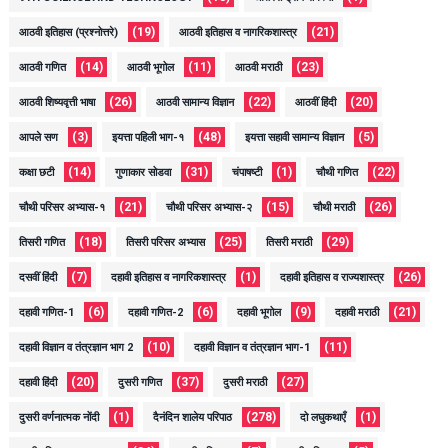
(19)
(21)
आठवी इतिहास (प्रश्नोत्तरे)
आठवी इतिहास व नागरिकशास्त्र
(14)
(11)
(23)
आठवी गणित
आठवी भूगोल
आठवी मराठी
(26)
(22)
(20)
आठवी शिष्यवृत्ती भाषा
आठवी सामान्य विज्ञान
आठवीं हिंदी
(3)
(48)
(5)
आपले सण
इयत्ता पहिली भाग-१
इयत्ता सहावी सामान्य विज्ञान
(14)
(31)
(1)
(22)
कक्षा छटी
गुणाकार सोडवा
चंपाषष्टी
चौथी गणित
(21)
(15)
(26)
चौथी परिसर अभ्यास-१
चौथी परिसर अभ्यास-२
चौथी मराठी
(18)
(25)
(29)
तिसरी गणित
तिसरी परिसर अभ्यास
तिसरी मराठी
(7)
(1)
(26)
दसवीं हिंदी
दहावी इतिहास व नागरिकशास्त्र
दहावी इतिहास व राज्यशास्त्र
(6)
(6)
(9)
(21)
दहावी गणित-1
दहावी गणित-2
दहावी भूगोल
दहावी मराठी
(10)
(11)
दहावी विज्ञान व तंत्रज्ञान भाग 2
दहावी विज्ञान व तंत्रज्ञान भाग-1
(20)
(37)
(27)
दहावी हिंदी
दुसरी गणित
दुसरी मराठी
(1)
(278)
(1)
दुसरी वर्णनात्मक नोंदी
दैनंदिन शालेय परिपाठ
दो लघुकथाएँ