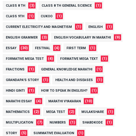
(3)
(1)
CLASS 8 TH
CLASS 8 TH GENERAL SCIENCE
(1)
(1)
CLASS 9TH
CUKOO
(1)
(1)
CURRENT ELECTRICITY AND MAGNETISM
ENGLISH
(3)
(9)
ENGLISH GRAMMER
ENGLISH VOCABULARY IN MARATHI
(30)
(4)
(1)
ESSAY
FESTIVAL
FIRST TERM
(4)
(1)
FORMATIVE MEGA TEST
FORMATIVE MEGA TEXT
(1)
(1)
FRACTIONS
GENERAL KNOWLEDGE MARATHI
(1)
(1)
GRANDAPA'S STORY
HEALTH AND DISEASES
(1)
(1)
HINDI GINTI
HOW TO SPEAK IN ENGLISH?
(4)
(10)
MARATHI ESSAY
MARATHI VYAKARAN
(2)
(2)
(1)
MATHEMATICS
MEGA TEST
MULAKSHARE
(7)
(1)
(1)
MULTIPLICATION
NUMBERS
SHABDKODE
(5)
(1)
STORY
SUMMATIVE EVALUATION