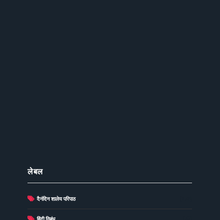
लेबल
दैनंदिन शालेय परिपाठ
(278)
(73)
हिंदी निबंध