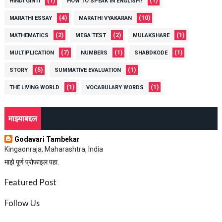
(1)
(1)
HINDI GINTI
HOW TO SPEAK IN ENGLISH?
(4)
(10)
MARATHI ESSAY
MARATHI VYAKARAN
(2)
(2)
(1)
MATHEMATICS
MEGA TEST
MULAKSHARE
(7)
(1)
(1)
MULTIPLICATION
NUMBERS
SHABDKODE
(5)
(1)
STORY
SUMMATIVE EVALUATION
(1)
(1)
THE LIVING WORLD
VOCABULARY WORDS
माझ्याबद्दल
Godavari Tambekar
Kingaonraja, Maharashtra, India
माझे पूर्ण प्रोफाइल पहा.
Featured Post
Follow Us