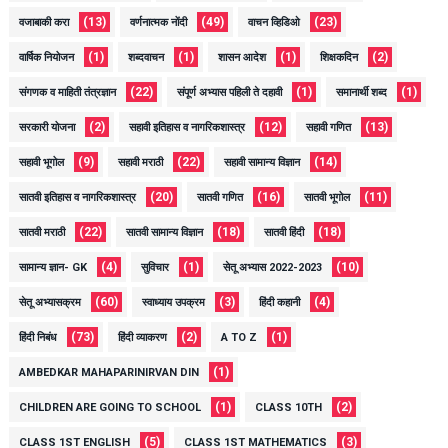
(13)
(49)
(23)
वजाबाकी करा
वर्णनात्मक नोंदी
वाचन व्हिडिओ
(1)
(1)
(1)
(2)
वार्षिक नियोजन
शब्दवाचन
शासन आदेश
शिक्षकदिन
(22)
(1)
(1)
संगणक व माहिती तंत्रज्ञान
संपूर्ण अभ्यास पहिली ते दहावी
समानार्थी शब्द
(2)
(12)
(13)
सरकारी योजना
सहावी इतिहास व नागरिकशास्त्र
सहावी गणित
(9)
(22)
(14)
सहावी भूगोल
सहावी मराठी
सहावी सामान्य विज्ञान
(20)
(16)
(11)
सातवी इतिहास व नागरिकशास्त्र
सातवी गणित
सातवी भूगोल
(22)
(18)
(18)
सातवी मराठी
सातवी सामान्य विज्ञान
सातवी हिंदी
(4)
(1)
(10)
सामान्य ज्ञान- GK
सुविचार
सेतू अभ्यास 2022-2023
(60)
(3)
(4)
सेतू अभ्यासक्रम
स्वाध्याय उपक्रम
हिंदी कहानी
(73)
(2)
(1)
हिंदी निबंध
हिंदी व्याकरण
A TO Z
(1)
AMBEDKAR MAHAPARINIRVAN DIN
(1)
(2)
CHILDREN ARE GOING TO SCHOOL
CLASS 10TH
(5)
(3)
CLASS 1ST ENGLISH
CLASS 1ST MATHEMATICS