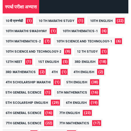
स्पर्धा परीक्षा अभ्यास
(1)
(1)
(22)
10 वी प्रश्नपेढी
10 TH MARATHI STUDY
10TH ENGLISH
(1)
(6)
10TH MARATHI SWADHYAY
10TH MATHEMATICS-1
(7)
(6)
10TH MATHEMATICS-2
10TH SCIENCE AND TECHNOLOGY-1
(9)
(1)
10TH SCIENCE AND TECHNOLOGY-2
12 TH STUDY
(1)
(5)
(18)
12TH NEET
1ST ENGLISH
3RD ENGLISH
(2)
(1)
(2)
3RD MATHEMATICS
4TH
4TH ENGLISH
(1)
(38)
4TH SCHOLARSHIP MARATHI
5TH ENGLISH
(1)
(16)
5TH GENERAL SCIENCE
5TH MATHEMATICS
(29)
(19)
5TH SCOLARSHIP ENGLISH
6TH ENGLISH
(16)
(23)
6TH GENERAL SCIENCE
7TH ENGLISH
(22)
(17)
7TH GENERAL SCIENCE
7TH MATHEMATICS