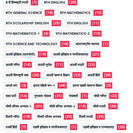
(7)
(20)
8 वी शिष्यवृत्ती मराठी
8TH ENGLISH
(18)
(10)
8TH GENERAL SCIENCE
8TH MATHEMATICS
(25)
(11)
8TH SCOLARSHIP ENGLISH
9TH ENGLISH
(6)
(10)
9TH MATHEMATICS-1
9TH MATHEMATICS-2
(18)
(1)
9TH SCIENCE AND TECHNOLOGY
आंतरराष्ट्रीय समस्या
(19)
(21)
आठवी इतिहास (प्रश्नोत्तरे)
आठवी इतिहास व नागरिकशास्त्र
(14)
(11)
(23)
आठवी गणित
आठवी भूगोल
आठवी मराठी
(26)
(22)
(20)
आठवी शिष्यवृत्ती भाषा
आठवी सामान्य विज्ञान
आठवीं हिंदी
(3)
(48)
(5)
आपले सण
इयत्ता पहिली भाग-१
इयत्ता सहावी सामान्य विज्ञान
(14)
(31)
(1)
(22)
कक्षा छटी
गुणाकार सोडवा
चंपाषष्टी
चौथी गणित
(21)
(15)
(26)
चौथी परिसर अभ्यास-१
चौथी परिसर अभ्यास-२
चौथी मराठी
(18)
(25)
(29)
तिसरी गणित
तिसरी परिसर अभ्यास
तिसरी मराठी
(7)
(1)
(26)
दसवीं हिंदी
दहावी इतिहास व नागरिकशास्त्र
दहावी इतिहास व राज्यशास्त्र