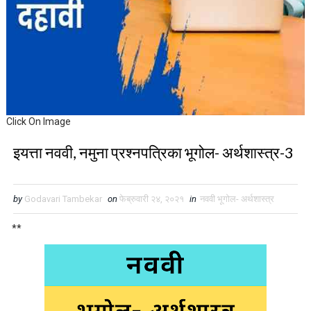
Click On Image
इयत्ता नववी, नमुना प्रश्नपत्रिका भूगोल- अर्थशास्त्र-3
by
Godavari Tambekar
on
फेब्रुवारी २४, २०२१
in
नववी भूगोल- अर्थशास्त्र
**