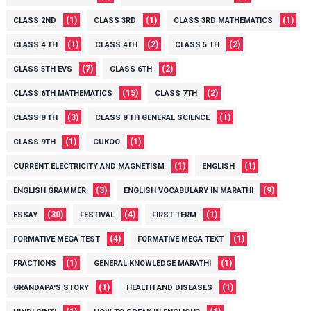
(1)
(1)
(1)
CLASS 2ND
CLASS 3RD
CLASS 3RD MATHEMATICS
(1)
(2)
(2)
CLASS 4 TH
CLASS 4TH
CLASS 5 TH
(7)
(2)
CLASS 5TH EVS
CLASS 6TH
(15)
(2)
CLASS 6TH MATHEMATICS
CLASS 7TH
(3)
(1)
CLASS 8 TH
CLASS 8 TH GENERAL SCIENCE
(1)
(1)
CLASS 9TH
CUKOO
(1)
(1)
CURRENT ELECTRICITY AND MAGNETISM
ENGLISH
(3)
(9)
ENGLISH GRAMMER
ENGLISH VOCABULARY IN MARATHI
(30)
(4)
(1)
ESSAY
FESTIVAL
FIRST TERM
(4)
(1)
FORMATIVE MEGA TEST
FORMATIVE MEGA TEXT
(1)
(1)
FRACTIONS
GENERAL KNOWLEDGE MARATHI
(1)
(1)
GRANDAPA'S STORY
HEALTH AND DISEASES