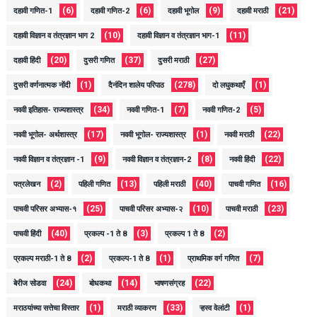
(6)
(6)
(9)
(21)
दहावी गणित-1
दहावी गणित-2
दहावी भूगोल
दहावी मराठी
(10)
(11)
दहावी विज्ञान व तंत्रज्ञान भाग 2
दहावी विज्ञान व तंत्रज्ञान भाग-1
(20)
(37)
(27)
दहावी हिंदी
दुसरी गणित
दुसरी मराठी
(1)
(278)
(1)
दुसरी वर्णनात्मक नोंदी
दैनंदिन शालेय परिपाठ
दो लघुकथाएँ
(34)
(7)
(5)
नववी इतिहास- राज्यशास्त्र
नववी गणित-1
नववी गणित-2
(17)
(1)
(22)
नववी भूगोल- अर्थशास्त्र
नववी भूगोल- राज्यशास्त्र
नववी मराठी
(9)
(8)
(22)
नववी विज्ञान व तंत्रज्ञान -1
नववी विज्ञान व तंत्रज्ञान-2
नववी हिंदी
(2)
(13)
(40)
(16)
पत्रलेखन
पहिली गणित
पहिली मराठी
पाचवी गणित
(25)
(10)
(23)
पाचवी परिसर अभ्यास-१
पाचवी परिसर अभ्यास-२
पाचवी मराठी
(40)
(3)
(2)
पाचवी हिंदी
प्रकल्प -1 ते 8
प्रकल्प 1 ते 8
(2)
(1)
(7)
प्रकल्प मराठी-1 ते 8
प्रकल्प-1 ते 8
प्राथमिक वर्ग गणित
(24)
(14)
(22)
बेरीज सोडवा
बोधकथा
भाषणसंग्रह
(1)
(33)
(1)
मराठयांच्या सत्तेचा विस्तार
मराठी व्याकरण
ऱ्हस्व वेलांटी