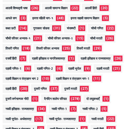
(26)
(22)
(20)
आठवी शिष्यवृत्ती भाषा
आठवी सामान्य विज्ञान
आठवीं हिंदी
(3)
(48)
(5)
आपले सण
इयत्ता पहिली भाग-१
इयत्ता सहावी सामान्य विज्ञान
(14)
(31)
(1)
(22)
कक्षा छटी
गुणाकार सोडवा
चंपाषष्टी
चौथी गणित
(21)
(15)
(26)
चौथी परिसर अभ्यास-१
चौथी परिसर अभ्यास-२
चौथी मराठी
(18)
(25)
(29)
तिसरी गणित
तिसरी परिसर अभ्यास
तिसरी मराठी
(7)
(1)
(26)
दसवीं हिंदी
दहावी इतिहास व नागरिकशास्त्र
दहावी इतिहास व राज्यशास्त्र
(6)
(6)
(9)
(21)
दहावी गणित-1
दहावी गणित-2
दहावी भूगोल
दहावी मराठी
(10)
(11)
दहावी विज्ञान व तंत्रज्ञान भाग 2
दहावी विज्ञान व तंत्रज्ञान भाग-1
(20)
(37)
(27)
दहावी हिंदी
दुसरी गणित
दुसरी मराठी
(1)
(278)
(1)
दुसरी वर्णनात्मक नोंदी
दैनंदिन शालेय परिपाठ
दो लघुकथाएँ
(34)
(7)
(5)
नववी इतिहास- राज्यशास्त्र
नववी गणित-1
नववी गणित-2
(17)
(1)
(22)
नववी भूगोल- अर्थशास्त्र
नववी भूगोल- राज्यशास्त्र
नववी मराठी
(9)
(8)
(22)