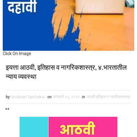
Click On Image
इयत्ता आठवी, इतिहास व नागरिकशास्त्र, ४.भारतातील
न्याय व्यवस्था
by
Godavari Tambekar
on
जानेवारी ०२, २०२१
in
आठवी इतिहास व नागरिकशास्त्र
**