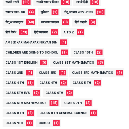
(22)
(18)
(18)
सातवी मराठी
सातवी सामान्य विज्ञान
सातवी हिंदी
(4)
(1)
(10)
सामान्य ज्ञान- GK
सुविचार
सेतू अभ्यास 2022-2023
(60)
(3)
(4)
सेतू अभ्यासक्रम
स्वाध्याय उपक्रम
हिंदी कहानी
(73)
(2)
(1)
हिंदी निबंध
हिंदी व्याकरण
A TO Z
(1)
AMBEDKAR MAHAPARINIRVAN DIN
(1)
(2)
CHILDREN ARE GOING TO SCHOOL
CLASS 10TH
(5)
(3)
CLASS 1ST ENGLISH
CLASS 1ST MATHEMATICS
(1)
(1)
(1)
CLASS 2ND
CLASS 3RD
CLASS 3RD MATHEMATICS
(1)
(2)
(2)
CLASS 4 TH
CLASS 4TH
CLASS 5 TH
(7)
(2)
CLASS 5TH EVS
CLASS 6TH
(15)
(2)
CLASS 6TH MATHEMATICS
CLASS 7TH
(3)
(1)
CLASS 8 TH
CLASS 8 TH GENERAL SCIENCE
(1)
(1)
CLASS 9TH
CUKOO