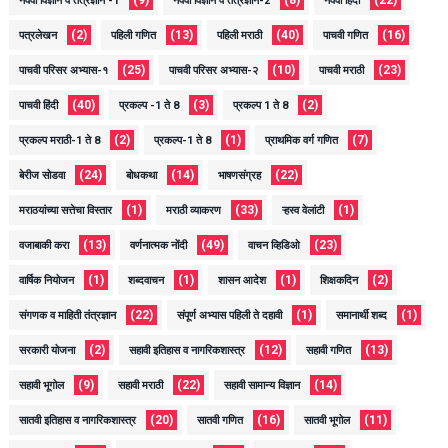
नववी विज्ञान व तंत्रज्ञान -1
नववी विज्ञान व तंत्रज्ञान-2
नववी हिंदी
(2)
(13)
(40)
(16)
पत्रलेखन
पहिली गणित
पहिली मराठी
पाचवी गणित
(25)
(10)
(23)
पाचवी परिसर अभ्यास-१
पाचवी परिसर अभ्यास-२
पाचवी मराठी
(40)
(3)
(2)
पाचवी हिंदी
प्रकल्प -1 ते 8
प्रकल्प 1 ते 8
(2)
(1)
(7)
प्रकल्प मराठी-1 ते 8
प्रकल्प-1 ते 8
प्राथमिक वर्ग गणित
(24)
(14)
(22)
बेरीज सोडवा
बोधकथा
भाषणसंग्रह
(1)
(33)
(1)
मराठयांच्या सत्तेचा विस्तार
मराठी व्याकरण
ऱ्हस्व वेलांटी
(13)
(49)
(23)
वजाबाकी करा
वर्णनात्मक नोंदी
वाचन व्हिडिओ
(1)
(1)
(1)
(2)
वार्षिक नियोजन
शब्दवाचन
शासन आदेश
शिक्षकदिन
(22)
(1)
(1)
संगणक व माहिती तंत्रज्ञान
संपूर्ण अभ्यास पहिली ते दहावी
समानार्थी शब्द
(2)
(12)
(13)
सरकारी योजना
सहावी इतिहास व नागरिकशास्त्र
सहावी गणित
(9)
(22)
(14)
सहावी भूगोल
सहावी मराठी
सहावी सामान्य विज्ञान
(20)
(16)
(11)
सातवी इतिहास व नागरिकशास्त्र
सातवी गणित
सातवी भूगोल