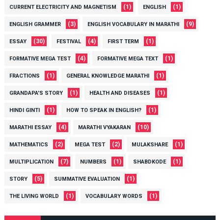
(1)
(1)
CURRENT ELECTRICITY AND MAGNETISM
ENGLISH
(3)
(9)
ENGLISH GRAMMER
ENGLISH VOCABULARY IN MARATHI
(30)
(4)
(1)
ESSAY
FESTIVAL
FIRST TERM
(4)
(1)
FORMATIVE MEGA TEST
FORMATIVE MEGA TEXT
(1)
(1)
FRACTIONS
GENERAL KNOWLEDGE MARATHI
(1)
(1)
GRANDAPA'S STORY
HEALTH AND DISEASES
(1)
(1)
HINDI GINTI
HOW TO SPEAK IN ENGLISH?
(4)
(10)
MARATHI ESSAY
MARATHI VYAKARAN
(2)
(2)
(1)
MATHEMATICS
MEGA TEST
MULAKSHARE
(7)
(1)
(1)
MULTIPLICATION
NUMBERS
SHABDKODE
(5)
(1)
STORY
SUMMATIVE EVALUATION
(1)
(1)
THE LIVING WORLD
VOCABULARY WORDS