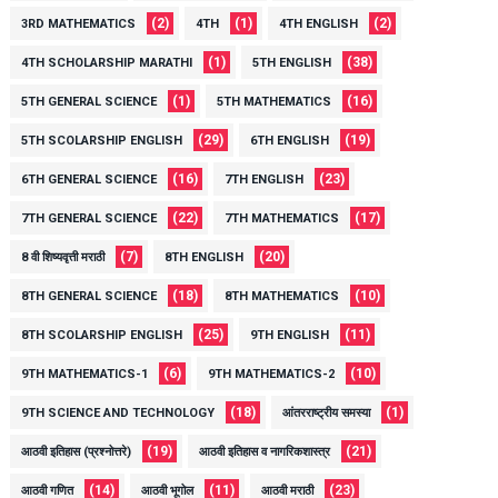
(2)
(1)
(2)
3RD MATHEMATICS
4TH
4TH ENGLISH
(1)
(38)
4TH SCHOLARSHIP MARATHI
5TH ENGLISH
(1)
(16)
5TH GENERAL SCIENCE
5TH MATHEMATICS
(29)
(19)
5TH SCOLARSHIP ENGLISH
6TH ENGLISH
(16)
(23)
6TH GENERAL SCIENCE
7TH ENGLISH
(22)
(17)
7TH GENERAL SCIENCE
7TH MATHEMATICS
(7)
(20)
8 वी शिष्यवृत्ती मराठी
8TH ENGLISH
(18)
(10)
8TH GENERAL SCIENCE
8TH MATHEMATICS
(25)
(11)
8TH SCOLARSHIP ENGLISH
9TH ENGLISH
(6)
(10)
9TH MATHEMATICS-1
9TH MATHEMATICS-2
(18)
(1)
9TH SCIENCE AND TECHNOLOGY
आंतरराष्ट्रीय समस्या
(19)
(21)
आठवी इतिहास (प्रश्नोत्तरे)
आठवी इतिहास व नागरिकशास्त्र
(14)
(11)
(23)
आठवी गणित
आठवी भूगोल
आठवी मराठी