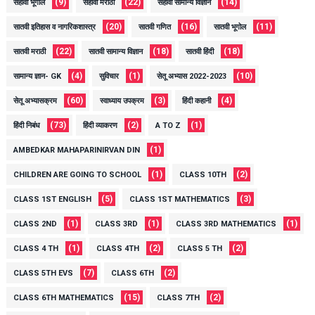
(9)
(22)
(14)
सहावी भूगोल
सहावी मराठी
सहावी सामान्य विज्ञान
(20)
(16)
(11)
सातवी इतिहास व नागरिकशास्त्र
सातवी गणित
सातवी भूगोल
(22)
(18)
(18)
सातवी मराठी
सातवी सामान्य विज्ञान
सातवी हिंदी
(4)
(1)
(10)
सामान्य ज्ञान- GK
सुविचार
सेतू अभ्यास 2022-2023
(60)
(3)
(4)
सेतू अभ्यासक्रम
स्वाध्याय उपक्रम
हिंदी कहानी
(73)
(2)
(1)
हिंदी निबंध
हिंदी व्याकरण
A TO Z
(1)
AMBEDKAR MAHAPARINIRVAN DIN
(1)
(2)
CHILDREN ARE GOING TO SCHOOL
CLASS 10TH
(5)
(3)
CLASS 1ST ENGLISH
CLASS 1ST MATHEMATICS
(1)
(1)
(1)
CLASS 2ND
CLASS 3RD
CLASS 3RD MATHEMATICS
(1)
(2)
(2)
CLASS 4 TH
CLASS 4TH
CLASS 5 TH
(7)
(2)
CLASS 5TH EVS
CLASS 6TH
(15)
(2)
CLASS 6TH MATHEMATICS
CLASS 7TH