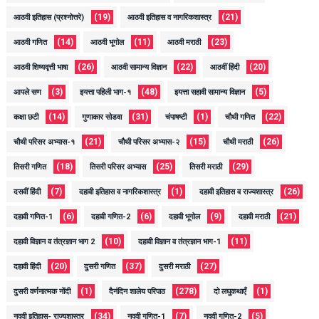
(19)
(21)
आठवी इतिहास (प्रश्नोत्तरे)
आठवी इतिहास व नागरिकशास्त्र
(14)
(11)
(23)
आठवी गणित
आठवी भूगोल
आठवी मराठी
(26)
(22)
(20)
आठवी शिष्यवृत्ती भाषा
आठवी सामान्य विज्ञान
आठवीं हिंदी
(3)
(48)
(5)
आपले सण
इयत्ता पहिली भाग-१
इयत्ता सहावी सामान्य विज्ञान
(14)
(31)
(1)
(22)
कक्षा छटी
गुणाकार सोडवा
चंपाषष्टी
चौथी गणित
(21)
(15)
(26)
चौथी परिसर अभ्यास-१
चौथी परिसर अभ्यास-२
चौथी मराठी
(18)
(25)
(29)
तिसरी गणित
तिसरी परिसर अभ्यास
तिसरी मराठी
(7)
(1)
(26)
दसवीं हिंदी
दहावी इतिहास व नागरिकशास्त्र
दहावी इतिहास व राज्यशास्त्र
(6)
(6)
(9)
(21)
दहावी गणित-1
दहावी गणित-2
दहावी भूगोल
दहावी मराठी
(10)
(11)
दहावी विज्ञान व तंत्रज्ञान भाग 2
दहावी विज्ञान व तंत्रज्ञान भाग-1
(20)
(37)
(27)
दहावी हिंदी
दुसरी गणित
दुसरी मराठी
(1)
(278)
(1)
दुसरी वर्णनात्मक नोंदी
दैनंदिन शालेय परिपाठ
दो लघुकथाएँ
(34)
(7)
(5)
नववी इतिहास- राज्यशास्त्र
नववी गणित-1
नववी गणित-2