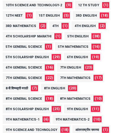
(9)
(1)
10TH SCIENCE AND TECHNOLOGY-2
12 TH STUDY
(1)
(5)
(18)
12TH NEET
1ST ENGLISH
3RD ENGLISH
(2)
(1)
(2)
3RD MATHEMATICS
4TH
4TH ENGLISH
(1)
(38)
4TH SCHOLARSHIP MARATHI
5TH ENGLISH
(1)
(16)
5TH GENERAL SCIENCE
5TH MATHEMATICS
(29)
(19)
5TH SCOLARSHIP ENGLISH
6TH ENGLISH
(16)
(23)
6TH GENERAL SCIENCE
7TH ENGLISH
(22)
(17)
7TH GENERAL SCIENCE
7TH MATHEMATICS
(7)
(20)
8 वी शिष्यवृत्ती मराठी
8TH ENGLISH
(18)
(10)
8TH GENERAL SCIENCE
8TH MATHEMATICS
(25)
(11)
8TH SCOLARSHIP ENGLISH
9TH ENGLISH
(6)
(10)
9TH MATHEMATICS-1
9TH MATHEMATICS-2
(18)
(1)
9TH SCIENCE AND TECHNOLOGY
आंतरराष्ट्रीय समस्या