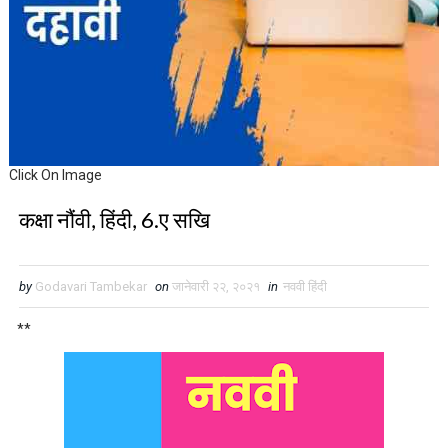
Click On Image
कक्षा नौंवी, हिंदी, 6.ए सखि
by
Godavari Tambekar
on
जानेवारी २२, २०२१
in
नववी हिंदी
**