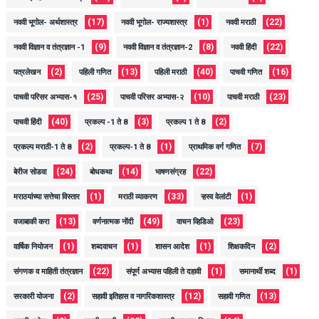
(17)
(1)
(22)
नववी भूगोल- अर्थशास्त्र
नववी भूगोल- राज्यशास्त्र
नववी मराठी
(9)
(8)
(22)
नववी विज्ञान व तंत्रज्ञान -1
नववी विज्ञान व तंत्रज्ञान-2
नववी हिंदी
(2)
(13)
(40)
(16)
पत्रलेखन
पहिली गणित
पहिली मराठी
पाचवी गणित
(25)
(10)
(23)
पाचवी परिसर अभ्यास-१
पाचवी परिसर अभ्यास-२
पाचवी मराठी
(40)
(3)
(2)
पाचवी हिंदी
प्रकल्प -1 ते 8
प्रकल्प 1 ते 8
(2)
(1)
(7)
प्रकल्प मराठी-1 ते 8
प्रकल्प-1 ते 8
प्राथमिक वर्ग गणित
(24)
(14)
(22)
बेरीज सोडवा
बोधकथा
भाषणसंग्रह
(1)
(33)
(1)
मराठयांच्या सत्तेचा विस्तार
मराठी व्याकरण
ऱ्हस्व वेलांटी
(13)
(49)
(23)
वजाबाकी करा
वर्णनात्मक नोंदी
वाचन व्हिडिओ
(1)
(1)
(1)
(2)
वार्षिक नियोजन
शब्दवाचन
शासन आदेश
शिक्षकदिन
(22)
(1)
(1)
संगणक व माहिती तंत्रज्ञान
संपूर्ण अभ्यास पहिली ते दहावी
समानार्थी शब्द
(2)
(12)
(13)
सरकारी योजना
सहावी इतिहास व नागरिकशास्त्र
सहावी गणित