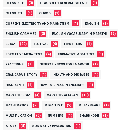
(3)
(1)
CLASS 8 TH
CLASS 8 TH GENERAL SCIENCE
(1)
(1)
CLASS 9TH
CUKOO
(1)
(1)
CURRENT ELECTRICITY AND MAGNETISM
ENGLISH
(3)
(9)
ENGLISH GRAMMER
ENGLISH VOCABULARY IN MARATHI
(30)
(4)
(1)
ESSAY
FESTIVAL
FIRST TERM
(4)
(1)
FORMATIVE MEGA TEST
FORMATIVE MEGA TEXT
(1)
(1)
FRACTIONS
GENERAL KNOWLEDGE MARATHI
(1)
(1)
GRANDAPA'S STORY
HEALTH AND DISEASES
(1)
(1)
HINDI GINTI
HOW TO SPEAK IN ENGLISH?
(4)
(10)
MARATHI ESSAY
MARATHI VYAKARAN
(2)
(2)
(1)
MATHEMATICS
MEGA TEST
MULAKSHARE
(7)
(1)
(1)
MULTIPLICATION
NUMBERS
SHABDKODE
(5)
(1)
STORY
SUMMATIVE EVALUATION