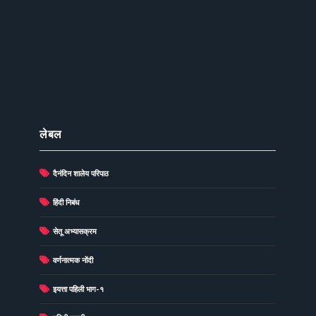
लेबल
दैनंदिन शालेय परिपाठ
(278)
(73)
हिंदी निबंध
(60)
सेतू अभ्यासक्रम
(49)
वर्णनात्मक नोंदी
(48)
इयत्ता पहिली भाग-१