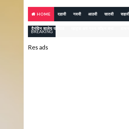
HOME
दहावी
नववी
आठवी
सातवी
सहाव
दैनंदिन शालेय परिपाठ
व्हाट्स अप ग्रुप जॉइन करा
वाचन
BREAKING
Res ads