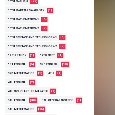
(22)
10TH ENGLISH
(1)
10TH MARATHI SWADHYAY
(6)
10TH MATHEMATICS-1
(7)
10TH MATHEMATICS-2
(6)
10TH SCIENCE AND TECHNOLOGY-1
(9)
10TH SCIENCE AND TECHNOLOGY-2
(1)
(1)
12 TH STUDY
12TH NEET
(5)
(18)
1ST ENGLISH
3RD ENGLISH
(2)
(1)
3RD MATHEMATICS
4TH
(2)
4TH ENGLISH
(1)
4TH SCHOLARSHIP MARATHI
(38)
(1)
5TH ENGLISH
5TH GENERAL SCIENCE
(16)
5TH MATHEMATICS