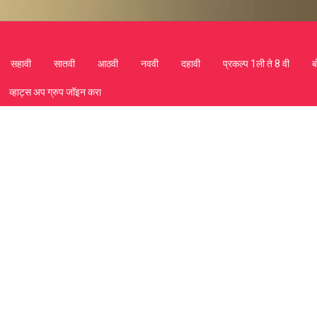
सहावी
सातवी
आठवी
नववी
दहावी
प्रकल्प 1ली ते 8 वी
ब
व्हाट्स अप ग्रुप जॉइन करा