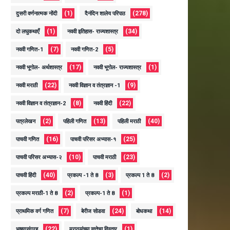
(1)
(278)
दुसरी वर्णनात्मक नोंदी
दैनंदिन शालेय परिपाठ
(1)
(34)
दो लघुकथाएँ
नववी इतिहास- राज्यशास्त्र
(7)
(5)
नववी गणित-1
नववी गणित-2
(17)
(1)
नववी भूगोल- अर्थशास्त्र
नववी भूगोल- राज्यशास्त्र
(22)
(9)
नववी मराठी
नववी विज्ञान व तंत्रज्ञान -1
(8)
(22)
नववी विज्ञान व तंत्रज्ञान-2
नववी हिंदी
(2)
(13)
(40)
पत्रलेखन
पहिली गणित
पहिली मराठी
(16)
(25)
पाचवी गणित
पाचवी परिसर अभ्यास-१
(10)
(23)
पाचवी परिसर अभ्यास-२
पाचवी मराठी
(40)
(3)
(2)
पाचवी हिंदी
प्रकल्प -1 ते 8
प्रकल्प 1 ते 8
(2)
(1)
प्रकल्प मराठी-1 ते 8
प्रकल्प-1 ते 8
(7)
(24)
(14)
प्राथमिक वर्ग गणित
बेरीज सोडवा
बोधकथा
(22)
(1)
भाषणसंग्रह
मराठयांच्या सत्तेचा विस्तार