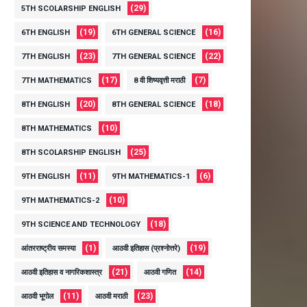
(29)
5TH SCOLARSHIP ENGLISH
(19)
(16)
6TH ENGLISH
6TH GENERAL SCIENCE
(23)
(22)
7TH ENGLISH
7TH GENERAL SCIENCE
(17)
(7)
7TH MATHEMATICS
8 वी शिष्यवृत्ती मराठी
(20)
(18)
8TH ENGLISH
8TH GENERAL SCIENCE
(10)
8TH MATHEMATICS
(25)
8TH SCOLARSHIP ENGLISH
(11)
(6)
9TH ENGLISH
9TH MATHEMATICS-1
(10)
9TH MATHEMATICS-2
(18)
9TH SCIENCE AND TECHNOLOGY
(1)
(19)
आंतरराष्ट्रीय समस्या
आठवी इतिहास (प्रश्नोत्तरे)
(21)
(14)
आठवी इतिहास व नागरिकशास्त्र
आठवी गणित
(11)
(23)
आठवी भूगोल
आठवी मराठी