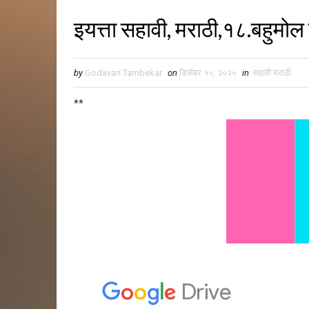
इयत्ता सहावी, मराठी,१८.बहुमो
by
Godavari Tambekar
on
डिसेंबर १०, २०२०
in
सहावी मराठी
**