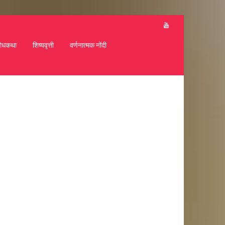
ोधकथा
शिष्यवृत्ती
वर्णनात्मक नोंदी