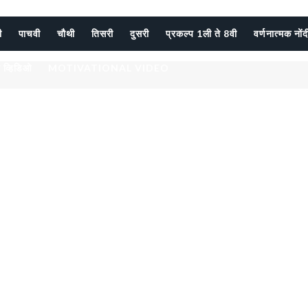
ी
पाचवी
चौथी
तिसरी
दुसरी
प्रकल्प 1ली ते 8वी
वर्णनात्मक नों
 व्हिडिओ
MOTIVATIONAL VIDEO