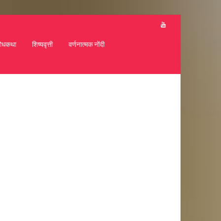
ोधकथा
शिष्यवृत्ती
वर्णनात्मक नोंदी