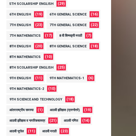
(29)
5TH SCOLARSHIP ENGLISH
(19)
(16)
6TH ENGLISH
6TH GENERAL SCIENCE
(23)
(22)
7TH ENGLISH
7TH GENERAL SCIENCE
(17)
(7)
7TH MATHEMATICS
8 वी शिष्यवृत्ती मराठी
(20)
(18)
8TH ENGLISH
8TH GENERAL SCIENCE
(10)
8TH MATHEMATICS
(25)
8TH SCOLARSHIP ENGLISH
(11)
(6)
9TH ENGLISH
9TH MATHEMATICS-1
(10)
9TH MATHEMATICS-2
(18)
9TH SCIENCE AND TECHNOLOGY
(1)
(19)
आंतरराष्ट्रीय समस्या
आठवी इतिहास (प्रश्नोत्तरे)
(21)
(14)
आठवी इतिहास व नागरिकशास्त्र
आठवी गणित
(11)
(23)
आठवी भूगोल
आठवी मराठी