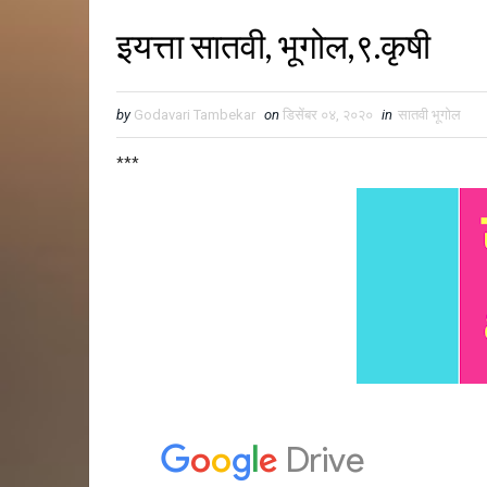
इयत्ता सातवी, भूगोल,९.कृषी
by
Godavari Tambekar
on
डिसेंबर ०४, २०२०
in
सातवी भूगोल
***