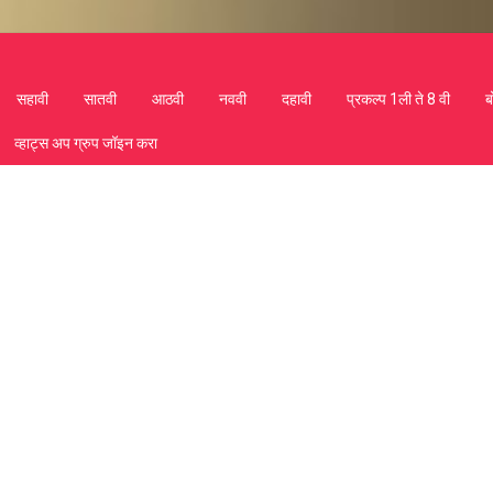
सहावी
सातवी
आठवी
नववी
दहावी
प्रकल्प 1ली ते 8 वी
ब
व्हाट्स अप ग्रुप जॉइन करा