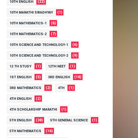
(22)
10TH ENGLISH
(1)
10TH MARATHI SWADHYAY
(6)
10TH MATHEMATICS-1
(7)
10TH MATHEMATICS-2
(6)
10TH SCIENCE AND TECHNOLOGY-1
(9)
10TH SCIENCE AND TECHNOLOGY-2
(1)
(1)
12 TH STUDY
12TH NEET
(5)
(18)
1ST ENGLISH
3RD ENGLISH
(2)
(1)
3RD MATHEMATICS
4TH
(2)
4TH ENGLISH
(1)
4TH SCHOLARSHIP MARATHI
(38)
(1)
5TH ENGLISH
5TH GENERAL SCIENCE
(16)
5TH MATHEMATICS