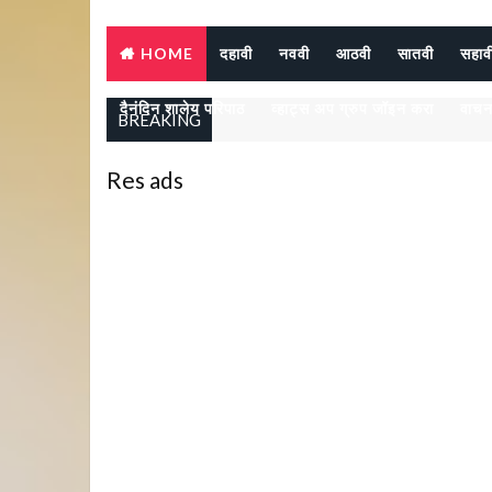
HOME
दहावी
नववी
आठवी
सातवी
सहाव
दैनंदिन शालेय परिपाठ
व्हाट्स अप ग्रुप जॉइन करा
वाचन
BREAKING
Res ads