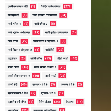
(1)
(278)
दुसरी वर्णनात्मक नोंदी
दैनंदिन शालेय परिपाठ
(1)
(34)
दो लघुकथाएँ
नववी इतिहास- राज्यशास्त्र
(7)
(5)
नववी गणित-1
नववी गणित-2
(17)
(1)
नववी भूगोल- अर्थशास्त्र
नववी भूगोल- राज्यशास्त्र
(22)
(9)
नववी मराठी
नववी विज्ञान व तंत्रज्ञान -1
(8)
(22)
नववी विज्ञान व तंत्रज्ञान-2
नववी हिंदी
(2)
(13)
(40)
पत्रलेखन
पहिली गणित
पहिली मराठी
(16)
(25)
पाचवी गणित
पाचवी परिसर अभ्यास-१
(10)
(23)
पाचवी परिसर अभ्यास-२
पाचवी मराठी
(40)
(3)
(2)
पाचवी हिंदी
प्रकल्प -1 ते 8
प्रकल्प 1 ते 8
(2)
(1)
प्रकल्प मराठी-1 ते 8
प्रकल्प-1 ते 8
(7)
(24)
(14)
प्राथमिक वर्ग गणित
बेरीज सोडवा
बोधकथा
(22)
(1)
भाषणसंग्रह
मराठयांच्या सत्तेचा विस्तार