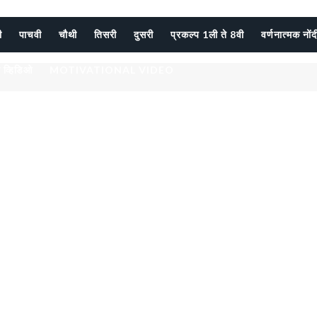
ी
पाचवी
चौथी
तिसरी
दुसरी
प्रकल्प 1ली ते 8वी
वर्णनात्मक नों
 व्हिडिओ
MOTIVATIONAL VIDEO