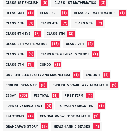
(5)
(3)
CLASS 1ST ENGLISH
CLASS 1ST MATHEMATICS
(1)
(1)
(1)
CLASS 2ND
CLASS 3RD
CLASS 3RD MATHEMATICS
(1)
(2)
(2)
CLASS 4 TH
CLASS 4TH
CLASS 5 TH
(7)
(2)
CLASS 5TH EVS
CLASS 6TH
(15)
(2)
CLASS 6TH MATHEMATICS
CLASS 7TH
(3)
(1)
CLASS 8 TH
CLASS 8 TH GENERAL SCIENCE
(1)
(1)
CLASS 9TH
CUKOO
(1)
(1)
CURRENT ELECTRICITY AND MAGNETISM
ENGLISH
(3)
(9)
ENGLISH GRAMMER
ENGLISH VOCABULARY IN MARATHI
(30)
(4)
(1)
ESSAY
FESTIVAL
FIRST TERM
(4)
(1)
FORMATIVE MEGA TEST
FORMATIVE MEGA TEXT
(1)
(1)
FRACTIONS
GENERAL KNOWLEDGE MARATHI
(1)
(1)
GRANDAPA'S STORY
HEALTH AND DISEASES