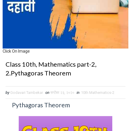
Click On Image
Class 10th, Mathematics part-2,
2.Pythagoras Theorem
by
Godavari Tambekar
on
सप्टेंबर २३, २०२०
in
10th Mathematics-2
Pythagoras Theorem