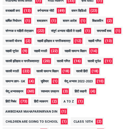
(1)
(33)
(1)
मराठयांच्या सत्तेचा विस्तार
मराठी व्याकरण
ऱ्हस्व वेलांटी
(13)
(49)
(23)
वजाबाकी करा
वर्णनात्मक नोंदी
वाचन व्हिडिओ
(1)
(1)
(1)
(2)
वार्षिक नियोजन
शब्दवाचन
शासन आदेश
शिक्षकदिन
(22)
(1)
(1)
संगणक व माहिती तंत्रज्ञान
संपूर्ण अभ्यास पहिली ते दहावी
समानार्थी शब्द
(2)
(12)
(13)
सरकारी योजना
सहावी इतिहास व नागरिकशास्त्र
सहावी गणित
(9)
(22)
(14)
सहावी भूगोल
सहावी मराठी
सहावी सामान्य विज्ञान
(20)
(16)
(11)
सातवी इतिहास व नागरिकशास्त्र
सातवी गणित
सातवी भूगोल
(22)
(18)
(18)
सातवी मराठी
सातवी सामान्य विज्ञान
सातवी हिंदी
(4)
(1)
(10)
सामान्य ज्ञान- GK
सुविचार
सेतू अभ्यास 2022-2023
(60)
(3)
(4)
सेतू अभ्यासक्रम
स्वाध्याय उपक्रम
हिंदी कहानी
(73)
(2)
(1)
हिंदी निबंध
हिंदी व्याकरण
A TO Z
(1)
AMBEDKAR MAHAPARINIRVAN DIN
(1)
(2)
CHILDREN ARE GOING TO SCHOOL
CLASS 10TH