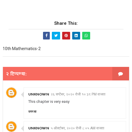
Share This:
10th Mathematics-2
२ टिप्पण्या:
UNKNOWN
२६ सप्टेंबर, २०२० रोजी १०:३९ PM वाजता
This chapter is very easy
उत्तर द्या
UNKNOWN
५ ऑक्टोबर, २०२० रोजी ८:०५ AM वाजता