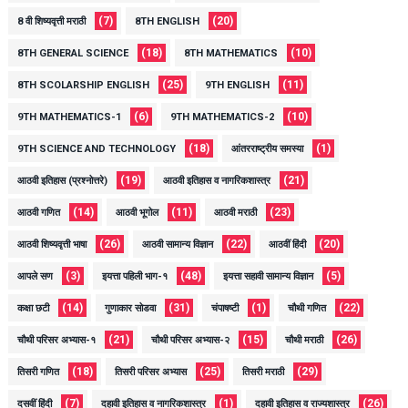
(7)
(20)
8 वी शिष्यवृत्ती मराठी
8TH ENGLISH
(18)
(10)
8TH GENERAL SCIENCE
8TH MATHEMATICS
(25)
(11)
8TH SCOLARSHIP ENGLISH
9TH ENGLISH
(6)
(10)
9TH MATHEMATICS-1
9TH MATHEMATICS-2
(18)
(1)
9TH SCIENCE AND TECHNOLOGY
आंतरराष्ट्रीय समस्या
(19)
(21)
आठवी इतिहास (प्रश्नोत्तरे)
आठवी इतिहास व नागरिकशास्त्र
(14)
(11)
(23)
आठवी गणित
आठवी भूगोल
आठवी मराठी
(26)
(22)
(20)
आठवी शिष्यवृत्ती भाषा
आठवी सामान्य विज्ञान
आठवीं हिंदी
(3)
(48)
(5)
आपले सण
इयत्ता पहिली भाग-१
इयत्ता सहावी सामान्य विज्ञान
(14)
(31)
(1)
(22)
कक्षा छटी
गुणाकार सोडवा
चंपाषष्टी
चौथी गणित
(21)
(15)
(26)
चौथी परिसर अभ्यास-१
चौथी परिसर अभ्यास-२
चौथी मराठी
(18)
(25)
(29)
तिसरी गणित
तिसरी परिसर अभ्यास
तिसरी मराठी
(7)
(1)
(26)
दसवीं हिंदी
दहावी इतिहास व नागरिकशास्त्र
दहावी इतिहास व राज्यशास्त्र