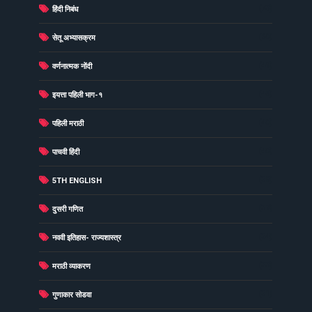
(73)
हिंदी निबंध
(60)
सेतू अभ्यासक्रम
(49)
वर्णनात्मक नोंदी
(48)
इयत्ता पहिली भाग-१
(40)
पहिली मराठी
(40)
पाचवी हिंदी
(38)
5TH ENGLISH
(37)
दुसरी गणित
(34)
नववी इतिहास- राज्यशास्त्र
(33)
मराठी व्याकरण
(31)
गुणाकार सोडवा