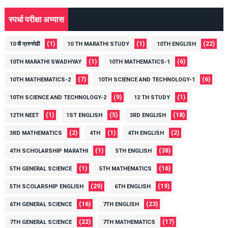
स्पर्धा परीक्षा अभ्यास
(1)
(1)
(22)
10 वी प्रश्नपेढी
10 TH MARATHI STUDY
10TH ENGLISH
(1)
(6)
10TH MARATHI SWADHYAY
10TH MATHEMATICS-1
(7)
(6)
10TH MATHEMATICS-2
10TH SCIENCE AND TECHNOLOGY-1
(9)
(1)
10TH SCIENCE AND TECHNOLOGY-2
12 TH STUDY
(1)
(5)
(18)
12TH NEET
1ST ENGLISH
3RD ENGLISH
(2)
(1)
(2)
3RD MATHEMATICS
4TH
4TH ENGLISH
(1)
(38)
4TH SCHOLARSHIP MARATHI
5TH ENGLISH
(1)
(16)
5TH GENERAL SCIENCE
5TH MATHEMATICS
(29)
(19)
5TH SCOLARSHIP ENGLISH
6TH ENGLISH
(16)
(23)
6TH GENERAL SCIENCE
7TH ENGLISH
(22)
(17)
7TH GENERAL SCIENCE
7TH MATHEMATICS