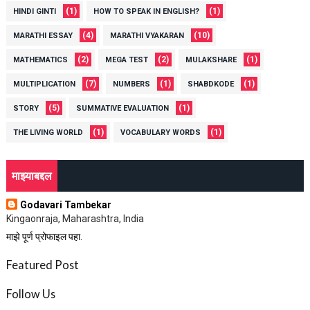
(1)
(1)
HINDI GINTI
HOW TO SPEAK IN ENGLISH?
(4)
(10)
MARATHI ESSAY
MARATHI VYAKARAN
(2)
(2)
(1)
MATHEMATICS
MEGA TEST
MULAKSHARE
(7)
(1)
(1)
MULTIPLICATION
NUMBERS
SHABDKODE
(5)
(1)
STORY
SUMMATIVE EVALUATION
(1)
(1)
THE LIVING WORLD
VOCABULARY WORDS
माझ्याबद्दल
Godavari Tambekar
Kingaonraja, Maharashtra, India
माझे पूर्ण प्रोफाइल पहा.
Featured Post
Follow Us