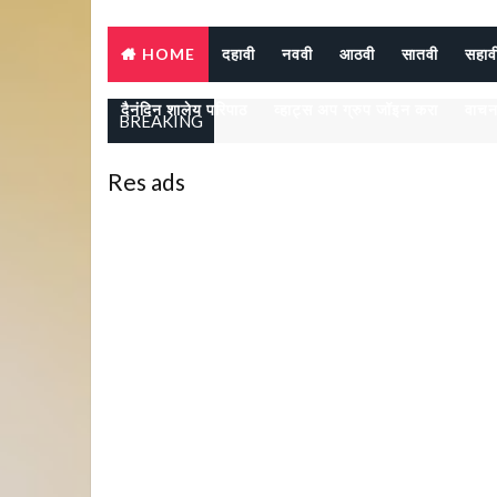
HOME
दहावी
नववी
आठवी
सातवी
सहाव
दैनंदिन शालेय परिपाठ
व्हाट्स अप ग्रुप जॉइन करा
वाचन
BREAKING
Res ads