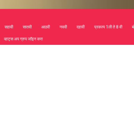
सहावी
सातवी
आठवी
नववी
दहावी
प्रकल्प 1ली ते 8 वी
ब
व्हाट्स अप ग्रुप जॉइन करा