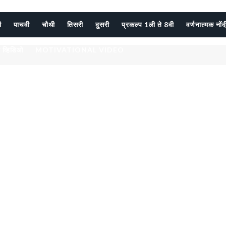
ी
पाचवी
चौथी
तिसरी
दुसरी
प्रकल्प 1ली ते 8वी
वर्णनात्मक नों
 व्हिडिओ
MOTIVATIONAL VIDEO