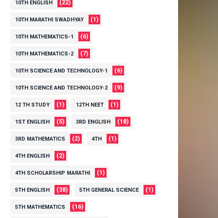
(22)
10TH ENGLISH
(1)
10TH MARATHI SWADHYAY
(6)
10TH MATHEMATICS-1
(7)
10TH MATHEMATICS-2
(6)
10TH SCIENCE AND TECHNOLOGY-1
(9)
10TH SCIENCE AND TECHNOLOGY-2
(1)
(1)
12 TH STUDY
12TH NEET
(5)
(18)
1ST ENGLISH
3RD ENGLISH
(2)
(1)
3RD MATHEMATICS
4TH
(2)
4TH ENGLISH
(1)
4TH SCHOLARSHIP MARATHI
(38)
(1)
5TH ENGLISH
5TH GENERAL SCIENCE
(16)
5TH MATHEMATICS