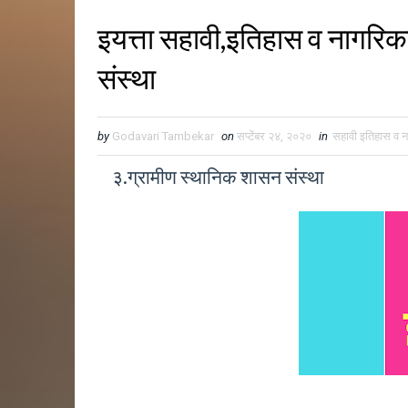
इयत्ता सहावी,इतिहास व नागरिक
संस्था
by
Godavari Tambekar
on
सप्टेंबर २४, २०२०
in
सहावी इतिहास व न
३.ग्रामीण स्थानिक शासन संस्था