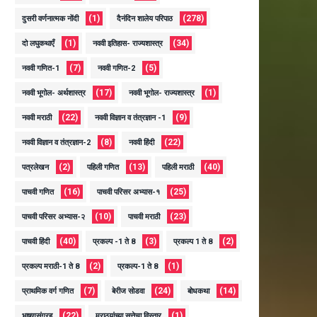
(1)
(278)
दुसरी वर्णनात्मक नोंदी
दैनंदिन शालेय परिपाठ
(1)
(34)
दो लघुकथाएँ
नववी इतिहास- राज्यशास्त्र
(7)
(5)
नववी गणित-1
नववी गणित-2
(17)
(1)
नववी भूगोल- अर्थशास्त्र
नववी भूगोल- राज्यशास्त्र
(22)
(9)
नववी मराठी
नववी विज्ञान व तंत्रज्ञान -1
(8)
(22)
नववी विज्ञान व तंत्रज्ञान-2
नववी हिंदी
(2)
(13)
(40)
पत्रलेखन
पहिली गणित
पहिली मराठी
(16)
(25)
पाचवी गणित
पाचवी परिसर अभ्यास-१
(10)
(23)
पाचवी परिसर अभ्यास-२
पाचवी मराठी
(40)
(3)
(2)
पाचवी हिंदी
प्रकल्प -1 ते 8
प्रकल्प 1 ते 8
(2)
(1)
प्रकल्प मराठी-1 ते 8
प्रकल्प-1 ते 8
(7)
(24)
(14)
प्राथमिक वर्ग गणित
बेरीज सोडवा
बोधकथा
(22)
(1)
भाषणसंग्रह
मराठयांच्या सत्तेचा विस्तार