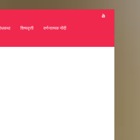
ोधकथा
शिष्यवृत्ती
वर्णनात्मक नोंदी