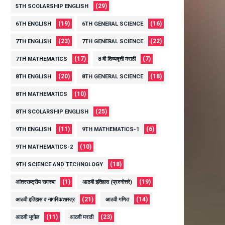
(29)
5TH SCOLARSHIP ENGLISH
(19)
(16)
6TH ENGLISH
6TH GENERAL SCIENCE
(23)
(22)
7TH ENGLISH
7TH GENERAL SCIENCE
(17)
(7)
7TH MATHEMATICS
8 वी शिष्यवृत्ती मराठी
(20)
(18)
8TH ENGLISH
8TH GENERAL SCIENCE
(10)
8TH MATHEMATICS
(25)
8TH SCOLARSHIP ENGLISH
(11)
(6)
9TH ENGLISH
9TH MATHEMATICS-1
(10)
9TH MATHEMATICS-2
(18)
9TH SCIENCE AND TECHNOLOGY
(1)
(19)
आंतरराष्ट्रीय समस्या
आठवी इतिहास (प्रश्नोत्तरे)
(21)
(14)
आठवी इतिहास व नागरिकशास्त्र
आठवी गणित
(11)
(23)
आठवी भूगोल
आठवी मराठी