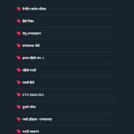
दैनंदिन शालेय परिपाठ
(278)
(73)
हिंदी निबंध
(60)
सेतू अभ्यासक्रम
(49)
वर्णनात्मक नोंदी
(48)
इयत्ता पहिली भाग-१
(40)
पहिली मराठी
(40)
पाचवी हिंदी
(38)
5TH ENGLISH
(37)
दुसरी गणित
(34)
नववी इतिहास- राज्यशास्त्र
(33)
मराठी व्याकरण