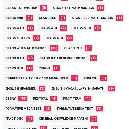
(5)
(3)
CLASS 1ST ENGLISH
CLASS 1ST MATHEMATICS
(1)
(1)
(1)
CLASS 2ND
CLASS 3RD
CLASS 3RD MATHEMATICS
(1)
(2)
(2)
CLASS 4 TH
CLASS 4TH
CLASS 5 TH
(7)
(2)
CLASS 5TH EVS
CLASS 6TH
(15)
(2)
CLASS 6TH MATHEMATICS
CLASS 7TH
(3)
(1)
CLASS 8 TH
CLASS 8 TH GENERAL SCIENCE
(1)
(1)
CLASS 9TH
CUKOO
(1)
(1)
CURRENT ELECTRICITY AND MAGNETISM
ENGLISH
(3)
(9)
ENGLISH GRAMMER
ENGLISH VOCABULARY IN MARATHI
(30)
(4)
(1)
ESSAY
FESTIVAL
FIRST TERM
(4)
(1)
FORMATIVE MEGA TEST
FORMATIVE MEGA TEXT
(1)
(1)
FRACTIONS
GENERAL KNOWLEDGE MARATHI
(1)
(1)
GRANDAPA'S STORY
HEALTH AND DISEASES