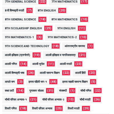
(22)
(17)
7TH GENERAL SCIENCE
7TH MATHEMATICS
(7)
(20)
8 वी शिष्यवृत्ती मराठी
8TH ENGLISH
(18)
(10)
8TH GENERAL SCIENCE
8TH MATHEMATICS
(25)
(11)
8TH SCOLARSHIP ENGLISH
9TH ENGLISH
(6)
(10)
9TH MATHEMATICS-1
9TH MATHEMATICS-2
(18)
(1)
9TH SCIENCE AND TECHNOLOGY
आंतरराष्ट्रीय समस्या
(19)
(21)
आठवी इतिहास (प्रश्नोत्तरे)
आठवी इतिहास व नागरिकशास्त्र
(14)
(11)
(23)
आठवी गणित
आठवी भूगोल
आठवी मराठी
(26)
(22)
(20)
आठवी शिष्यवृत्ती भाषा
आठवी सामान्य विज्ञान
आठवीं हिंदी
(3)
(48)
(5)
आपले सण
इयत्ता पहिली भाग-१
इयत्ता सहावी सामान्य विज्ञान
(14)
(31)
(1)
(22)
कक्षा छटी
गुणाकार सोडवा
चंपाषष्टी
चौथी गणित
(21)
(15)
(26)
चौथी परिसर अभ्यास-१
चौथी परिसर अभ्यास-२
चौथी मराठी
(18)
(25)
(29)
तिसरी गणित
तिसरी परिसर अभ्यास
तिसरी मराठी