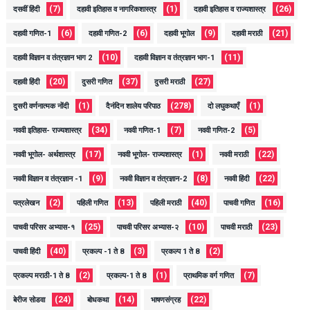
(7)
(1)
(26)
दसवीं हिंदी
दहावी इतिहास व नागरिकशास्त्र
दहावी इतिहास व राज्यशास्त्र
(6)
(6)
(9)
(21)
दहावी गणित-1
दहावी गणित-2
दहावी भूगोल
दहावी मराठी
(10)
(11)
दहावी विज्ञान व तंत्रज्ञान भाग 2
दहावी विज्ञान व तंत्रज्ञान भाग-1
(20)
(37)
(27)
दहावी हिंदी
दुसरी गणित
दुसरी मराठी
(1)
(278)
(1)
दुसरी वर्णनात्मक नोंदी
दैनंदिन शालेय परिपाठ
दो लघुकथाएँ
(34)
(7)
(5)
नववी इतिहास- राज्यशास्त्र
नववी गणित-1
नववी गणित-2
(17)
(1)
(22)
नववी भूगोल- अर्थशास्त्र
नववी भूगोल- राज्यशास्त्र
नववी मराठी
(9)
(8)
(22)
नववी विज्ञान व तंत्रज्ञान -1
नववी विज्ञान व तंत्रज्ञान-2
नववी हिंदी
(2)
(13)
(40)
(16)
पत्रलेखन
पहिली गणित
पहिली मराठी
पाचवी गणित
(25)
(10)
(23)
पाचवी परिसर अभ्यास-१
पाचवी परिसर अभ्यास-२
पाचवी मराठी
(40)
(3)
(2)
पाचवी हिंदी
प्रकल्प -1 ते 8
प्रकल्प 1 ते 8
(2)
(1)
(7)
प्रकल्प मराठी-1 ते 8
प्रकल्प-1 ते 8
प्राथमिक वर्ग गणित
(24)
(14)
(22)
बेरीज सोडवा
बोधकथा
भाषणसंग्रह