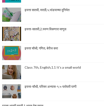
इयत्ता सातवी, मराठी,५.भांडयाच्या दुनियेत
इयत्ता-सातवी,2.स्वप्न विकणारा माणूस
इयत्ता चौथी, गणित, बेरीज करा
Class 7th, English,1.1 It's a small world
इयत्ता-चौथी, परिसर अभ्यास-१,५-घरोघरी पाणी
इयत्ता आठवी,मराठी,1.भारत देश महान