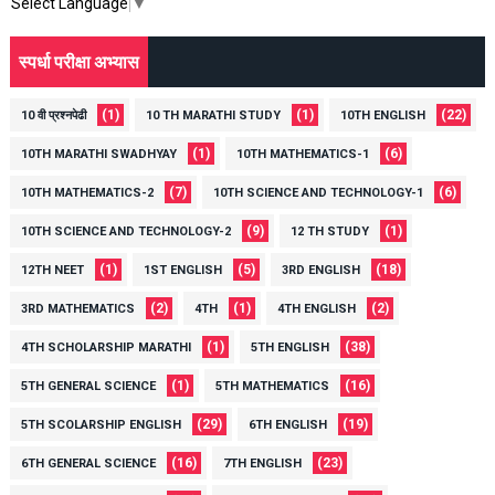
Select Language
▼
स्पर्धा परीक्षा अभ्यास
(1)
(1)
(22)
10 वी प्रश्नपेढी
10 TH MARATHI STUDY
10TH ENGLISH
(1)
(6)
10TH MARATHI SWADHYAY
10TH MATHEMATICS-1
(7)
(6)
10TH MATHEMATICS-2
10TH SCIENCE AND TECHNOLOGY-1
(9)
(1)
10TH SCIENCE AND TECHNOLOGY-2
12 TH STUDY
(1)
(5)
(18)
12TH NEET
1ST ENGLISH
3RD ENGLISH
(2)
(1)
(2)
3RD MATHEMATICS
4TH
4TH ENGLISH
(1)
(38)
4TH SCHOLARSHIP MARATHI
5TH ENGLISH
(1)
(16)
5TH GENERAL SCIENCE
5TH MATHEMATICS
(29)
(19)
5TH SCOLARSHIP ENGLISH
6TH ENGLISH
(16)
(23)
6TH GENERAL SCIENCE
7TH ENGLISH