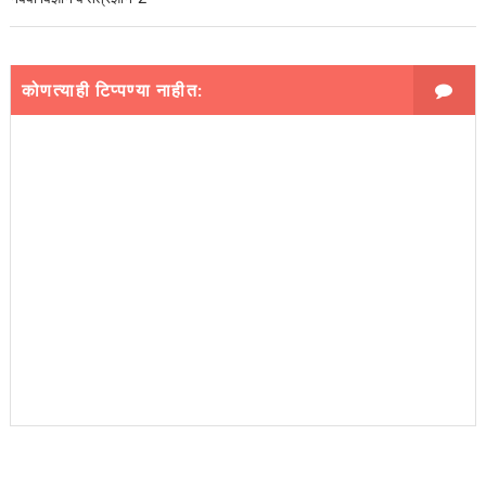
कोणत्याही टिप्पण्‍या नाहीत: