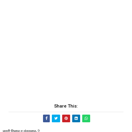
Share This:
नववी विज्ञान व तंत्रज्ञान-2