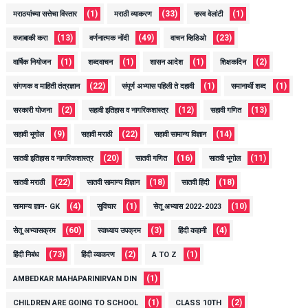
(1)
(33)
(1)
मराठयांच्या सत्तेचा विस्तार
मराठी व्याकरण
ऱ्हस्व वेलांटी
(13)
(49)
(23)
वजाबाकी करा
वर्णनात्मक नोंदी
वाचन व्हिडिओ
(1)
(1)
(1)
(2)
वार्षिक नियोजन
शब्दवाचन
शासन आदेश
शिक्षकदिन
(22)
(1)
(1)
संगणक व माहिती तंत्रज्ञान
संपूर्ण अभ्यास पहिली ते दहावी
समानार्थी शब्द
(2)
(12)
(13)
सरकारी योजना
सहावी इतिहास व नागरिकशास्त्र
सहावी गणित
(9)
(22)
(14)
सहावी भूगोल
सहावी मराठी
सहावी सामान्य विज्ञान
(20)
(16)
(11)
सातवी इतिहास व नागरिकशास्त्र
सातवी गणित
सातवी भूगोल
(22)
(18)
(18)
सातवी मराठी
सातवी सामान्य विज्ञान
सातवी हिंदी
(4)
(1)
(10)
सामान्य ज्ञान- GK
सुविचार
सेतू अभ्यास 2022-2023
(60)
(3)
(4)
सेतू अभ्यासक्रम
स्वाध्याय उपक्रम
हिंदी कहानी
(73)
(2)
(1)
हिंदी निबंध
हिंदी व्याकरण
A TO Z
(1)
AMBEDKAR MAHAPARINIRVAN DIN
(1)
(2)
CHILDREN ARE GOING TO SCHOOL
CLASS 10TH