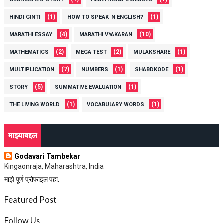
(1)
(1)
HINDI GINTI
HOW TO SPEAK IN ENGLISH?
(4)
(10)
MARATHI ESSAY
MARATHI VYAKARAN
(2)
(2)
(1)
MATHEMATICS
MEGA TEST
MULAKSHARE
(7)
(1)
(1)
MULTIPLICATION
NUMBERS
SHABDKODE
(5)
(1)
STORY
SUMMATIVE EVALUATION
(1)
(1)
THE LIVING WORLD
VOCABULARY WORDS
माझ्याबद्दल
Godavari Tambekar
Kingaonraja, Maharashtra, India
माझे पूर्ण प्रोफाइल पहा.
Featured Post
Follow Us