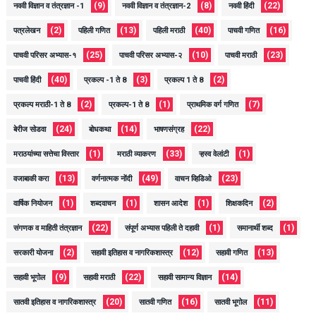
(9)
(8)
(22)
नववी विज्ञान व तंत्रज्ञान -1
नववी विज्ञान व तंत्रज्ञान-2
नववी हिंदी
(2)
(13)
(40)
(16)
पत्रलेखन
पहिली गणित
पहिली मराठी
पाचवी गणित
(25)
(10)
(23)
पाचवी परिसर अभ्यास-१
पाचवी परिसर अभ्यास-२
पाचवी मराठी
(40)
(3)
(2)
पाचवी हिंदी
प्रकल्प -1 ते 8
प्रकल्प 1 ते 8
(2)
(1)
(7)
प्रकल्प मराठी-1 ते 8
प्रकल्प-1 ते 8
प्राथमिक वर्ग गणित
(24)
(14)
(22)
बेरीज सोडवा
बोधकथा
भाषणसंग्रह
(1)
(33)
(1)
मराठयांच्या सत्तेचा विस्तार
मराठी व्याकरण
ऱ्हस्व वेलांटी
(13)
(49)
(23)
वजाबाकी करा
वर्णनात्मक नोंदी
वाचन व्हिडिओ
(1)
(1)
(1)
(2)
वार्षिक नियोजन
शब्दवाचन
शासन आदेश
शिक्षकदिन
(22)
(1)
(1)
संगणक व माहिती तंत्रज्ञान
संपूर्ण अभ्यास पहिली ते दहावी
समानार्थी शब्द
(2)
(12)
(13)
सरकारी योजना
सहावी इतिहास व नागरिकशास्त्र
सहावी गणित
(9)
(22)
(14)
सहावी भूगोल
सहावी मराठी
सहावी सामान्य विज्ञान
(20)
(16)
(11)
सातवी इतिहास व नागरिकशास्त्र
सातवी गणित
सातवी भूगोल