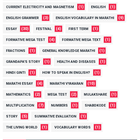
(1)
(1)
CURRENT ELECTRICITY AND MAGNETISM
ENGLISH
(3)
(9)
ENGLISH GRAMMER
ENGLISH VOCABULARY IN MARATHI
(30)
(4)
(1)
ESSAY
FESTIVAL
FIRST TERM
(4)
(1)
FORMATIVE MEGA TEST
FORMATIVE MEGA TEXT
(1)
(1)
FRACTIONS
GENERAL KNOWLEDGE MARATHI
(1)
(1)
GRANDAPA'S STORY
HEALTH AND DISEASES
(1)
(1)
HINDI GINTI
HOW TO SPEAK IN ENGLISH?
(4)
(10)
MARATHI ESSAY
MARATHI VYAKARAN
(2)
(2)
(1)
MATHEMATICS
MEGA TEST
MULAKSHARE
(7)
(1)
(1)
MULTIPLICATION
NUMBERS
SHABDKODE
(5)
(1)
STORY
SUMMATIVE EVALUATION
(1)
(1)
THE LIVING WORLD
VOCABULARY WORDS