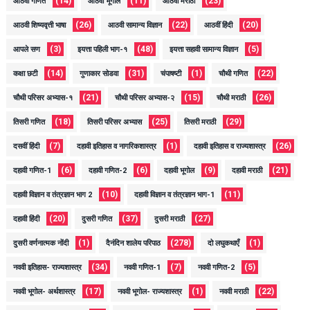
(14)
(11)
(23)
आठवी गणित
आठवी भूगोल
आठवी मराठी
(26)
(22)
(20)
आठवी शिष्यवृत्ती भाषा
आठवी सामान्य विज्ञान
आठवीं हिंदी
(3)
(48)
(5)
आपले सण
इयत्ता पहिली भाग-१
इयत्ता सहावी सामान्य विज्ञान
(14)
(31)
(1)
(22)
कक्षा छटी
गुणाकार सोडवा
चंपाषष्टी
चौथी गणित
(21)
(15)
(26)
चौथी परिसर अभ्यास-१
चौथी परिसर अभ्यास-२
चौथी मराठी
(18)
(25)
(29)
तिसरी गणित
तिसरी परिसर अभ्यास
तिसरी मराठी
(7)
(1)
(26)
दसवीं हिंदी
दहावी इतिहास व नागरिकशास्त्र
दहावी इतिहास व राज्यशास्त्र
(6)
(6)
(9)
(21)
दहावी गणित-1
दहावी गणित-2
दहावी भूगोल
दहावी मराठी
(10)
(11)
दहावी विज्ञान व तंत्रज्ञान भाग 2
दहावी विज्ञान व तंत्रज्ञान भाग-1
(20)
(37)
(27)
दहावी हिंदी
दुसरी गणित
दुसरी मराठी
(1)
(278)
(1)
दुसरी वर्णनात्मक नोंदी
दैनंदिन शालेय परिपाठ
दो लघुकथाएँ
(34)
(7)
(5)
नववी इतिहास- राज्यशास्त्र
नववी गणित-1
नववी गणित-2
(17)
(1)
(22)
नववी भूगोल- अर्थशास्त्र
नववी भूगोल- राज्यशास्त्र
नववी मराठी