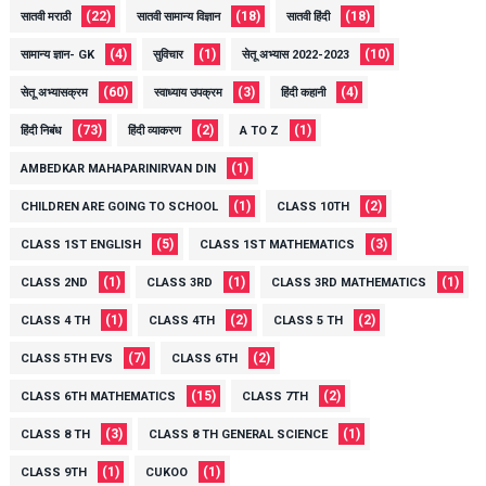
(22)
(18)
(18)
सातवी मराठी
सातवी सामान्य विज्ञान
सातवी हिंदी
(4)
(1)
(10)
सामान्य ज्ञान- GK
सुविचार
सेतू अभ्यास 2022-2023
(60)
(3)
(4)
सेतू अभ्यासक्रम
स्वाध्याय उपक्रम
हिंदी कहानी
(73)
(2)
(1)
हिंदी निबंध
हिंदी व्याकरण
A TO Z
(1)
AMBEDKAR MAHAPARINIRVAN DIN
(1)
(2)
CHILDREN ARE GOING TO SCHOOL
CLASS 10TH
(5)
(3)
CLASS 1ST ENGLISH
CLASS 1ST MATHEMATICS
(1)
(1)
(1)
CLASS 2ND
CLASS 3RD
CLASS 3RD MATHEMATICS
(1)
(2)
(2)
CLASS 4 TH
CLASS 4TH
CLASS 5 TH
(7)
(2)
CLASS 5TH EVS
CLASS 6TH
(15)
(2)
CLASS 6TH MATHEMATICS
CLASS 7TH
(3)
(1)
CLASS 8 TH
CLASS 8 TH GENERAL SCIENCE
(1)
(1)
CLASS 9TH
CUKOO