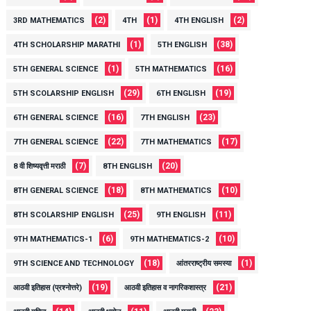
(2)
(1)
(2)
3RD MATHEMATICS
4TH
4TH ENGLISH
(1)
(38)
4TH SCHOLARSHIP MARATHI
5TH ENGLISH
(1)
(16)
5TH GENERAL SCIENCE
5TH MATHEMATICS
(29)
(19)
5TH SCOLARSHIP ENGLISH
6TH ENGLISH
(16)
(23)
6TH GENERAL SCIENCE
7TH ENGLISH
(22)
(17)
7TH GENERAL SCIENCE
7TH MATHEMATICS
(7)
(20)
8 वी शिष्यवृत्ती मराठी
8TH ENGLISH
(18)
(10)
8TH GENERAL SCIENCE
8TH MATHEMATICS
(25)
(11)
8TH SCOLARSHIP ENGLISH
9TH ENGLISH
(6)
(10)
9TH MATHEMATICS-1
9TH MATHEMATICS-2
(18)
(1)
9TH SCIENCE AND TECHNOLOGY
आंतरराष्ट्रीय समस्या
(19)
(21)
आठवी इतिहास (प्रश्नोत्तरे)
आठवी इतिहास व नागरिकशास्त्र