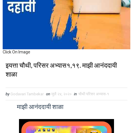
Click On Image
इयत्ता चौथी, परिसर अभ्यास१,१९. माझी आनंददायी
शाळा
by
Godavari Tambekar
on
जुलै २४, २०२०
in
चौथी परिसर अभ्यास-१
माझी आनंददायी शाळा