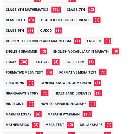
(15)
(2)
CLASS 6TH MATHEMATICS
CLASS 7TH
(3)
(1)
CLASS 8 TH
CLASS 8 TH GENERAL SCIENCE
(1)
(1)
CLASS 9TH
CUKOO
(1)
(1)
CURRENT ELECTRICITY AND MAGNETISM
ENGLISH
(3)
(9)
ENGLISH GRAMMER
ENGLISH VOCABULARY IN MARATHI
(30)
(4)
(1)
ESSAY
FESTIVAL
FIRST TERM
(4)
(1)
FORMATIVE MEGA TEST
FORMATIVE MEGA TEXT
(1)
(1)
FRACTIONS
GENERAL KNOWLEDGE MARATHI
(1)
(1)
GRANDAPA'S STORY
HEALTH AND DISEASES
(1)
(1)
HINDI GINTI
HOW TO SPEAK IN ENGLISH?
(4)
(10)
MARATHI ESSAY
MARATHI VYAKARAN
(2)
(2)
(1)
MATHEMATICS
MEGA TEST
MULAKSHARE