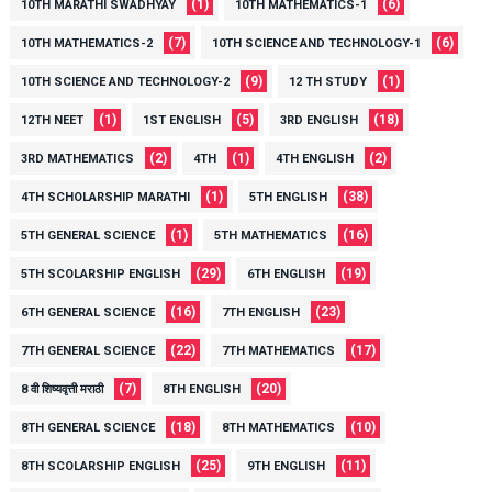
(1)
(6)
10TH MARATHI SWADHYAY
10TH MATHEMATICS-1
(7)
(6)
10TH MATHEMATICS-2
10TH SCIENCE AND TECHNOLOGY-1
(9)
(1)
10TH SCIENCE AND TECHNOLOGY-2
12 TH STUDY
(1)
(5)
(18)
12TH NEET
1ST ENGLISH
3RD ENGLISH
(2)
(1)
(2)
3RD MATHEMATICS
4TH
4TH ENGLISH
(1)
(38)
4TH SCHOLARSHIP MARATHI
5TH ENGLISH
(1)
(16)
5TH GENERAL SCIENCE
5TH MATHEMATICS
(29)
(19)
5TH SCOLARSHIP ENGLISH
6TH ENGLISH
(16)
(23)
6TH GENERAL SCIENCE
7TH ENGLISH
(22)
(17)
7TH GENERAL SCIENCE
7TH MATHEMATICS
(7)
(20)
8 वी शिष्यवृत्ती मराठी
8TH ENGLISH
(18)
(10)
8TH GENERAL SCIENCE
8TH MATHEMATICS
(25)
(11)
8TH SCOLARSHIP ENGLISH
9TH ENGLISH