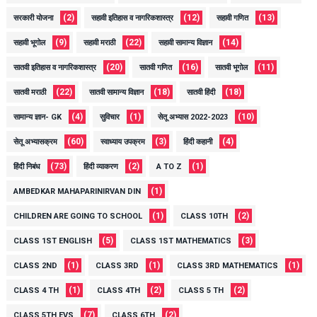
(2)
(12)
(13)
सरकारी योजना
सहावी इतिहास व नागरिकशास्त्र
सहावी गणित
(9)
(22)
(14)
सहावी भूगोल
सहावी मराठी
सहावी सामान्य विज्ञान
(20)
(16)
(11)
सातवी इतिहास व नागरिकशास्त्र
सातवी गणित
सातवी भूगोल
(22)
(18)
(18)
सातवी मराठी
सातवी सामान्य विज्ञान
सातवी हिंदी
(4)
(1)
(10)
सामान्य ज्ञान- GK
सुविचार
सेतू अभ्यास 2022-2023
(60)
(3)
(4)
सेतू अभ्यासक्रम
स्वाध्याय उपक्रम
हिंदी कहानी
(73)
(2)
(1)
हिंदी निबंध
हिंदी व्याकरण
A TO Z
(1)
AMBEDKAR MAHAPARINIRVAN DIN
(1)
(2)
CHILDREN ARE GOING TO SCHOOL
CLASS 10TH
(5)
(3)
CLASS 1ST ENGLISH
CLASS 1ST MATHEMATICS
(1)
(1)
(1)
CLASS 2ND
CLASS 3RD
CLASS 3RD MATHEMATICS
(1)
(2)
(2)
CLASS 4 TH
CLASS 4TH
CLASS 5 TH
(7)
(2)
CLASS 5TH EVS
CLASS 6TH