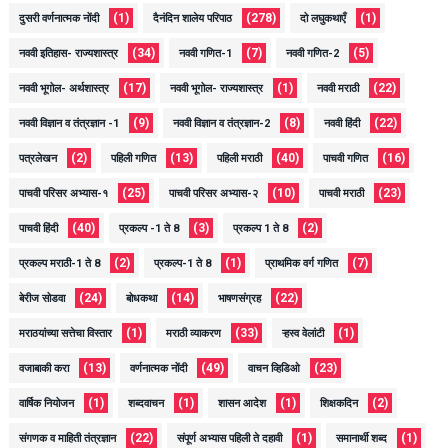
(1)
(278)
(1)
दुसरी वर्णनात्मक नोंदी
दैनंदिन शालेय परिपाठ
दो लघुकथाएँ
(34)
(7)
(5)
नववी इतिहास- राज्यशास्त्र
नववी गणित-1
नववी गणित-2
(17)
(1)
(22)
नववी भूगोल- अर्थशास्त्र
नववी भूगोल- राज्यशास्त्र
नववी मराठी
(9)
(8)
(22)
नववी विज्ञान व तंत्रज्ञान -1
नववी विज्ञान व तंत्रज्ञान-2
नववी हिंदी
(2)
(13)
(40)
(16)
पत्रलेखन
पहिली गणित
पहिली मराठी
पाचवी गणित
(25)
(10)
(23)
पाचवी परिसर अभ्यास-१
पाचवी परिसर अभ्यास-२
पाचवी मराठी
(40)
(3)
(2)
पाचवी हिंदी
प्रकल्प -1 ते 8
प्रकल्प 1 ते 8
(2)
(1)
(7)
प्रकल्प मराठी-1 ते 8
प्रकल्प-1 ते 8
प्राथमिक वर्ग गणित
(24)
(14)
(22)
बेरीज सोडवा
बोधकथा
भाषणसंग्रह
(1)
(33)
(1)
मराठयांच्या सत्तेचा विस्तार
मराठी व्याकरण
ऱ्हस्व वेलांटी
(13)
(49)
(23)
वजाबाकी करा
वर्णनात्मक नोंदी
वाचन व्हिडिओ
(1)
(1)
(1)
(2)
वार्षिक नियोजन
शब्दवाचन
शासन आदेश
शिक्षकदिन
(22)
(1)
(1)
संगणक व माहिती तंत्रज्ञान
संपूर्ण अभ्यास पहिली ते दहावी
समानार्थी शब्द