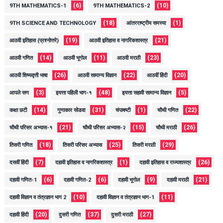
(6)
(10)
9TH MATHEMATICS-1
9TH MATHEMATICS-2
(18)
(1)
9TH SCIENCE AND TECHNOLOGY
आंतरराष्ट्रीय समस्या
(19)
(21)
आठवी इतिहास (प्रश्नोत्तरे)
आठवी इतिहास व नागरिकशास्त्र
(14)
(11)
(23)
आठवी गणित
आठवी भूगोल
आठवी मराठी
(26)
(22)
(20)
आठवी शिष्यवृत्ती भाषा
आठवी सामान्य विज्ञान
आठवीं हिंदी
(3)
(48)
(5)
आपले सण
इयत्ता पहिली भाग-१
इयत्ता सहावी सामान्य विज्ञान
(14)
(31)
(1)
(22)
कक्षा छटी
गुणाकार सोडवा
चंपाषष्टी
चौथी गणित
(21)
(15)
(26)
चौथी परिसर अभ्यास-१
चौथी परिसर अभ्यास-२
चौथी मराठी
(18)
(25)
(29)
तिसरी गणित
तिसरी परिसर अभ्यास
तिसरी मराठी
(7)
(1)
(26)
दसवीं हिंदी
दहावी इतिहास व नागरिकशास्त्र
दहावी इतिहास व राज्यशास्त्र
(6)
(6)
(9)
(21)
दहावी गणित-1
दहावी गणित-2
दहावी भूगोल
दहावी मराठी
(10)
(11)
दहावी विज्ञान व तंत्रज्ञान भाग 2
दहावी विज्ञान व तंत्रज्ञान भाग-1
(20)
(37)
(27)
दहावी हिंदी
दुसरी गणित
दुसरी मराठी