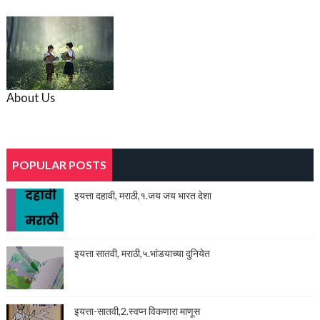
About Us
POPULAR POSTS
इयत्ता दहावी, मराठी,१.जय जय भारत देशा
इयत्ता सातवी, मराठी,५.भांडयाच्या दुनियेत
इयत्ता-सातवी,2.स्वप्न विकणारा माणूस